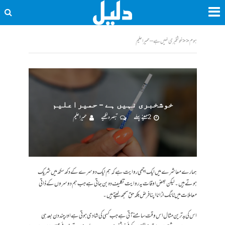
ہوم
<<
خوشخبری نہیں ہے – حمیراعلیم
خوشخبری نہیں ہے – حمیراعلیم
2 مہینے پہلے
تبصرہ لکھیے
حمیرا علیم
ہمارے معاشرے میں ایک اچھی روایت ہے کہ ہم ایک دوسرے کے دکھ سکھ میں شریک
ہوتے ہیں۔لیکن بعض اوقات یہ روایت تکلیف دہ بن جاتی ہے جب ہم دوسروں کے ذاتی
معاملات میں ٹانگ اڑانااپنا فرض بلکہ حق سمجھ لیتے ہیں۔
اس کی بدترین مثال اس وقت سامنے آتی ہے جب کسی کی شادی ہوتی ہے اور چند دن بعد ہی