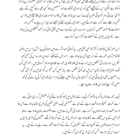
دوست اور رشتے دار یہ پوچھنے لگتے ہیں کوئی خوشخبری ہے؟ یہ سوال بظاہر تو انتہائی معصومانہ، پیار بھرا
دکھتا ہے لیکن اس کے پیچھے چھپی گہری سماجی توقعات اور مسلسل دباؤ کسی بھی نئے کپل کے لیے
ذہنی، جذباتی اور نفسیاتی طور پر ایک عذاب بن جاتا ہے جس کا اندازہ صرف وہی لگا سکتے ہیں جو اس
کٹھن مرحلے سے گزر رہے ہوتے ہیں۔ شادی کے چند ہفتے یا مہینے بعد ہی اس بے جا تجسس اور
سوالات کا سلسلہ طعنوں، کنایوں، اور ہمدردی کے لبادے میں لپٹی ہوئی زہر آلود گفتگو میں بدل جاتا
ہے۔جو میاں بیوی کے تعلقات کو خراب کرتا ہے۔
اس صورتحال کا نشانہ اکثر خواتین بنتی ہیں۔ پاکستانی معاشرے میں اولاد کی پیدائش یا اس میں تاخیر
کا تمام تر ملبہ عورت کے سر ہی ڈال دیا جاتا ہے۔ سسرال کے طعنے، نندوں اور ساس کی معنی خیز
نظریں، اور خاندانی محفلوں میں ہونے والی کانا پھوسی عورت کا جینا دوبھر کر دیتی ہیں۔ خواتین کو یہ
تک سننا پڑتا ہے کہ شاید اس میں ہی کوئی نقص ہے، پتہ نہیں کس منحوس گھڑی میں یہ گھر آئی تھی۔
یہ دھمکیاں بھی دی جاتی ہیں کہ اگر یہی حال رہا تو ہمیں بیٹے کی دوسری شادی کرنی پڑے گی کیونکہ
ہمیں تو اپنے خاندان کا وارث چاہیے۔
ایک عورت جو اپنا گھر بار چھوڑ کر ایک نئے ماحول میں خود کو ڈھالنے کی کوشش کر رہی ہوتی ہے
اسے محبت، تحفظ اور وقت دینے کے بجائے مسلسل ایک ایسی مشین کی طرح دیکھا جاتا ہے جس کا
واحد مقصد صرف اولاد پیدا کرنا ہے۔ خاندانی تقریبات میں اسے اچھوت بنا دیا جاتا ہے، حاملہ
خواتین کے پاس بیٹھنے سے ٹوکا جاتا ہے، اور طرح طرح کے گھریلو ٹوٹکے، حکیموں کی جڑی بوٹیاں
اور نام نہاد عاملوں کے تعویذ دھاگے استعمال کرنے کے مفت مشورے دیےجاتے ہیں۔ یہ
سب اس کی عزتِ نفس کو بری طرح مجروح کرتے ہیں۔