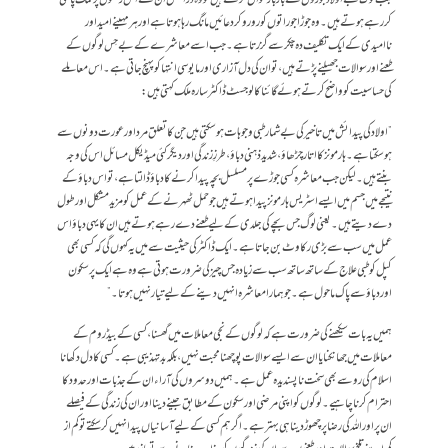
جب لوگ بے اولاد جوڑوں سے بار بار سوال کرتے ہیں تو وہ دراصل ان کے اس زخموں پر نمک پاشی
کر رہے ہوتے ہیں ۔ وہ جوڑا جو راتوں کو رو رو کر دعائیں مانگ رہا ہوتا ہے اور ہر مہینے امید اور
ناامیدی کے ایک تکلیف دہ چکر سے گزرتا ہے۔جب اسے معاشرے کے بے حِس لوگوں کے
طعنے اور سوالات جھیلنے پڑتے ہیں، تو ان کی دل آزاری اور مایوسی انتہا کو پہنچ جاتی ہے۔ ​ اس معاملے
کی حساسیت کو واضح کرتے ہوئے گائناکالوجسٹ ڈاکٹر سارہ ملک کہتی ہیں:
​”اولاد کی پیدائش میں تاخیر کی بے شمار طبی وجوہات ہو سکتی ہیں جن کا تعلق مرد اور عورت دونوں سے
ہو سکتا ہے۔ ہارمونز کا اتار چڑھاؤ، شدید ذہنی دباؤ، طرزِ زندگی اور دیگر کئی میڈیکل مسائل اس کی وجہ
بنتے ہیں۔ لیکن جب معاشرہ کسی جوڑے پر مسلسل بچہ پیدا کرنے کا دباؤ ڈالتا ہے، تو اس دباؤ کے
نتیجے میں جسم میں ایسے اسٹریس ہارمونز پیدا ہوتے ہیں جو حمل ٹھہرنے کے عمل کو مزید مشکل اور طول
دے دیتے ہیں۔ یعنی لوگ جس بچے کی جلدی کے لیے طعنے دے رہے ہوتے ہیں ان کا یہی دباؤ اس
عمل میں سب سے بڑی رکاوٹ بن جاتا ہے۔ ایک ڈاکٹر کی حیثیت سے میں یہ کہوں گی کہ کسی بھی
کپل کو طبی علاج کے ساتھ ساتھ سب سے زیادہ جس چیز کی ضرورت ہوتی ہے وہ ہے ایک پرسکون
اور دباؤ سے پاک ماحول ہے۔جو ہمارا معاشرہ انہیں دینے کے لیے تیار نہیں ہوتا۔”
​ ہمیں یہ بات سیکھنے کی ضرورت ہے کہ لوگوں کے نجی معاملات میں گھسنا، کسی کے بیڈ روم کے
معاملات میں جھانکنایا ان سے ایسے سوالات پوچھنا محبت نہیں، بلکہ بدتہذیبی ہے۔ کسی کا دل دکھانا
اسلام کی رو سے بھی سخت ناپسندیدہ عمل ہے۔ ہمیں دوسروں کی آراء ان کے جذبات اور حدود کا
احترام کرنا چاہیے۔ لوگوں کو اپنی مرضی اور سکون کے مطابق جینے دینا اور ان کی زندگی کے فیصلے
ان پر اور اللہ کی رضا پر چھوڑ دینا ہی بہتر ہے۔ اگر ہم کسی کے لیے آسانیاں پیدا نہیں کر سکتے تو کم از