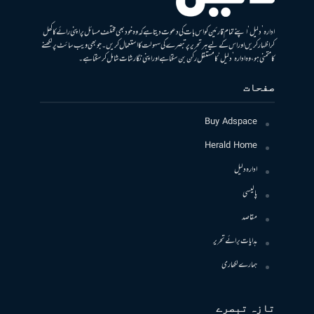
ادارہ ’دلیل‘ اپنے تمام قارئین کو اس بات کی دعوت دیتا ہے کہ وہ خود بھی مختلف مسائل پر اپنی رائے کا کھل
کر اظہار کریں اور اس کے لیے ہر تحریر پر تبصرے کی سہولت کا استعمال کریں۔ جو بھی ویب سائٹ پر لکھنے
کا متمنی ہو، وہ ادارہ ’دلیل‘ کا مستقل رکن بن سکتا ہے اور اپنی نگارشات شامل کرسکتا ہے۔
صفحات
Buy Adspace
Herald Home
ادارہ دلیل
پالیسی
مقاصد
ہدایات برائے تحریر
ہمارے لکھاری
تازہ تبصرے