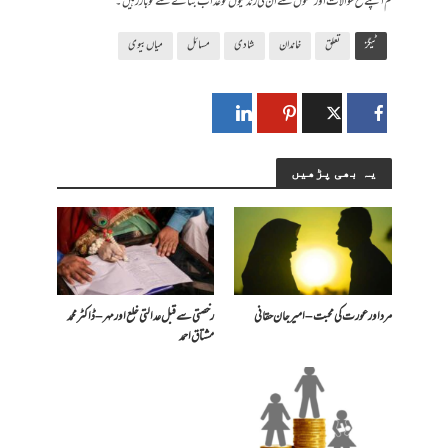
کم اپنے تلخ سوالات اور طعنوں سے ان کی زندگیوں کو عذاب بنانے سے تو باز رہیں۔
ٹیگز
تعلق
خاندان
شادی
مسائل
میاں بیوی
یہ بھی پڑھیں
مرد اور عورت کی محبت – امیرجان حقانی
رخصتی سے قبل عدالتی خلع اور مہر – ڈاکٹر محمد
مشتاق احمد