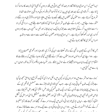
​ایسا نہیں کہ اس سماجی دباؤ کا شکار صرف خواتین ہوتی ہیں بلکہ مردوں کو بھی ذہنی اذیت کا سامنا کرنا
پڑتا ہے۔اگر شادی کے بعد جلد ہی بچہ پیدا نہ ہو تو تو معاشرہ فوراً مرد کی مردانگی پر سوالات اٹھانا
شروع کر دیتا ہے۔ دوستوں کی محفلوں میں جملے کسے جاتے ہیں، چچا، تایا اور دیگر قریبی مرد رشتے دار
مشورے دیتے ہیں۔جو مرد کے لیے شدید شرمندگی اور ذہنی تناؤ کا باعث بنتے ہیں ۔ مردانگی کو براہِ
راست اولاد پیدا کرنے کی صلاحیت سے جوڑ دینا ایک ایسا جاہلانہ اور غیر سائنسی رویہ ہے جو مردوں
کو اندر ہی اندر کھوکھلا کر دیتا ہے۔ اس سماجی دباؤ اور طعنوں کے خوف سے بہت سے مرد شدید
احساسِ کمتری کا شکار ہو جاتے ہیں۔
جس کا اثر ان کے جیون ساتھی کے ساتھ تعلقات، ان کی نوکری، کاروبار اور مجموعی صحت پر پڑتا
ہے۔ وہ اپنے ہی گھر والوں اور دوستوں سے کترانے لگتے ہیں کیونکہ وہ جانتے ہیں کہ ہر ملاقات کا
اختتام اسی ایک ناپسندیدہ اور چبھتے ہوئے سوال پر ہوگا۔ ​ماہر نفسیات پروفیسر ڈاکٹر عائشہ رحمان اس
بارے میں کہتی ہیں:
​”ہمارے معاشرے میں دوسروں کی زندگیوں میں دخل اندازی کو ایک تفریح یا اپنا حق سمجھ لیا گیا
ہے جو کہ ایک شدید نفسیاتی بیماری ہے۔ جب کسی شادی شدہ جوڑے سے مسلسل خوشخبری کے
بارے میں پوچھا جاتا ہے تو ان کے اندر ایک شدید قسم کی پرفارمنس اینگزائٹی کا مرض جنم لیتا ہے۔
خاص طور پر خواتین میں یہ دباؤ شدید ڈپریشن، اینگزائٹی اور بعض اوقات مستقل ذہنی امراض کی شکل
اختیار کر لیتا ہے۔ میاں بیوی جو ابتدائی دنوں میں ایک دوسرے کو سمجھنے اور محبت کا رشتہ مضبوط
کرنے کے خواہشمند ہوتے ہیں۔وہ اس بیرونی دباؤ کی وجہ سے ایک دوسرے سے چڑچڑے ہو