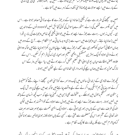
جاتے ہیں اور یوں ایک ہنستا کھیلتا گھرانہ جہنم بن جاتا ہے۔ ہمیں یہ سمجھنا ہوگا کہ کسی کی نجی زندگی
کے بارے میں ایسے سوالات پوچھنا ذہنی تشدد کے زمرے میں آتا ہے۔”
ہمیں یہ سمجھنے کی ضرورت ہے کہ فیملی بڑھانا دنیا کے ہر جوڑے کا بے حد ذاتی معاملہ ہوتا ہے۔ اس
میں کسی تیسرے شخص کی رائے، مشورے یا سوال کی کوئی گنجائش نہیں خواہ وہ دونوں کے والدین
ہی۔کیوں نہ ہوں۔ بہت سے جوڑے ایسے ہوتے ہیں جو اپنی فیملی کچھ خاص وجوہات کی بناء پر فورا
نہیں بڑھانا چاہتے۔ ان وجوہات میں سب سے بڑی وجہ مالیاتی عدم استحکام ہے۔آج کے دور میں
جہاں مہنگائی آسمان کو چھو رہی ہے سمجھدار جوڑے پہلے اپنے پاؤں پر کھڑا ہونا چاہتے ہیں تاکہ وہ اپنی
ہونے والی اولاد کو ایک بہترین مستقبل، اچھی تعلیم اور معیاری زندگی فراہم کر سکیں۔ اس کے
علاوہ بعض اوقات میاں بیوی اپنی اعلیٰ تعلیم مکمل کر رہے ہوتے ہیں، یا اپنے کیریئر کے اس
نازک موڑ پر ہوتے ہیں جہاں بچے کی ذمہ داری اٹھانا ان کے لیے ممکن نہیں ہوتا۔
کچھ جوڑے شادی کے ابتدائی سالوں میں ایک دوسرے کو ذہنی طور پر سمجھنے، اپنے رشتے کو مضبوط
کرنے اور جذباتی ہم آہنگی پیدا کرنے کے لیے وقت چاہتے ہیں تاکہ بعد میں بچے کی پرورش ایک
پرسکون اور مستحکم ماحول میں ہو سکے۔ یہ حقیقت بھی ذہن میں رکھنی چاہیےکہ سب کچھ انسان کے ہاتھ
میں نہیں ہوتا۔ بہت سے جوڑے ایسے ہوتے ہیں جو دل سے اولاد کے خواہشمند ہوتے ہیں لیکن
اللہ کی طرف سے ان کے ہاں دیر ہو رہی ہوتی ہے۔ اولاد ایک ایسی نعمت ہے جو صرف اور صرف
اللہ تعالیٰ کے حکم اور اس کی مصلحت سے ملتی ہے۔ کسی کے ہاں اولاد کا نہ ہونا یا تاخیر سے ہونا کوئی
گناہ یا جرم نہیں ہے بلکہ یہ قدرت کا ایک نظام ہے۔