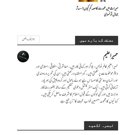
میراث میں عورت کا حصہ کم کیوں؟ – مدثر
جمال تونسوی
تمام تحاریر دیکھیں
مصنف کے بارے میں
حمیرا علیم
حمیراعلیم کالم نویس، بلاگر اور کہانی کار ہیں۔ معاشرتی، اخلاقی، اسلامی اور
دیگر موضوعات پر لکھتی ہیں۔ گہرا مشاہدہ رکھتی ہیں، ان کی تحریر دردمندی
اور انسان دوستی کا احساس لیے ہوئے ماحول اور گردوپیش کی بھرپور
ترجمانی کرتی ہیں۔ ایک انٹرنیشنل دعوی تنظیم کے ساتھ بطور رضاکار
وابستہ ہیں اور کئی لوگوں کے قبول اسلام کا شرف حاصل کر چکی ہیں۔
کہانیوں کا مجموعہ "حسین خواب محبت کا" زیرطبع ہے
تبصرہ لکھیے