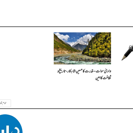
وادیٔ سوات – قدرت کا حسین شاہکار، تاریخ و
ثقافت کا امین
تمام تحا