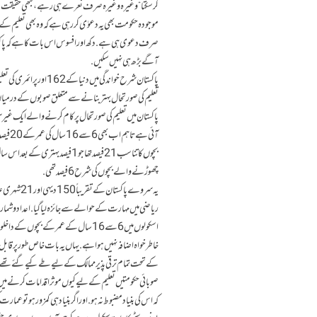
کر سکتا“ وغیرہ وغیرہ صرف نعرے ہی رہے، کبھی حقیقت نہ 
آگے بڑھ ہی نہیں سکیں.
تعلیم کی صورتحال بہتر بنانے سے متعلق صوبوں کے درمیان مقاب
پاکستان میں تعلیم کی صورتحال پر کام کرنے والے ایک غیر
چھوڑنے والے بچوں کی شرح 6 فیصد تھی.
خاطر خواہ اضافہ نہیں ہوا ہے. یہاں یہ بات خاص طور پر قابل 
کے تحت تمام ترقی پذیر ممالک کے لیے طےکیے گئے تھے اور ان
صوبائی حکومتیں تعلیم کے لیے کیوں موثر اقدامات کرنے میں 
کہ اس کی بنیاد مضبوط نہ ہو. اور اگر بنیاد ہی کمزور ہو تو ع