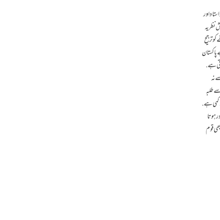
ستاد اور
 نظر یہ
و ترجیح
ے پاکستان
اتی ہے.
ے نہ
سے طلبہ
اتنی ہی کمی ہے.
ر ہوتا
بھی قوم