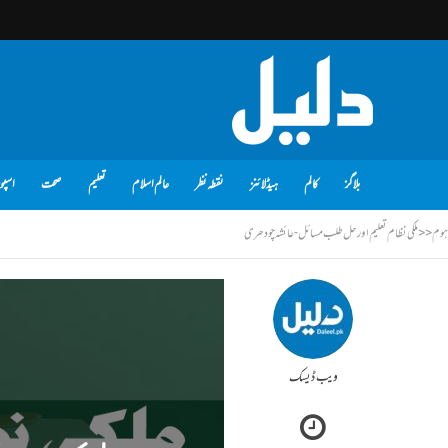
بلاگز
کالم
ہیڈلائنز
نقطہ نظر
عالم اسلام
تعلیم
صحت
اسپو
ہوم
<<
ملکی نظام تعلیم اور حل طلب مسائل - عائشہ چودھری
ویب ڈیسک