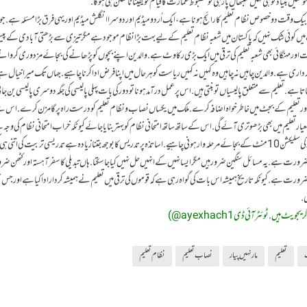
یں بنیاد کو ہی نہیں سنبھال پا رہی تو مضبوط عمارت کا قیام تو یقیناً ناممکن ہی ہوگا.
بیک وقت دو خصوص نظام تعلیم کا رائج ہونا ہے، ایک اُردو میڈیم اور دوسرا انگلش میڈیم اور یہی فرق بڑا مسئلہ ہے. جو ا
یں کوئی شک نہیں کہ پاکستان میں شعبہ نظام تعلیم کے لیے بہت بڑا نظام موجود ہے مگر تیزی سے بڑھتی آبادی کے پیش
ور مہنگائی بھی شعبہ تعلیم کی ترقی میں ایک بڑی رکاوٹ ہے.والدین اپنے بچوں کو پڑھانے کی بجائے مزدوری کروانے ک
داری ہے. والدین چاہیں نہ چاہیں وہ کہیں نہ کہیں ریاست کو ہر حال میں اپنا فرض ادا کرنا چاہیے. جہاں تک میرا خیال ہ
ا ہے. تعلیم سے متعلق پالیسیاں تو بنتی ہیں. اس پر عمل درآمد ہونا تو دور کی بات پہلی پالیسی کی جگہ دوسری پالیسی بن ج
ر تعلیم کے بجٹ میں خاطر خواہ اضافہ کرے. ملک میں یکساں نصاب ونظام تعلیم کو درست راہ پر گامزن کرے. اس س
تعلیم میں بھی بڑھوتری آئے گی. اس کے ساتھ ساتھ امتحانی نظام کو بہتر بنایا جائے کیونکہ خراب امتحانی نظام کی وجہ 
تعلیم سے ہی نہیں زندگی سے بھی مایوس ہو جاتے ہیں. استاد کی سلیکشن 10 منٹ کے بجائے مرحلہ وار ہونی چاہیے. اساتذہ پر تدریس کا بوجھ جتنا زیادہ ہے تدریسی تربیت کی 
ضرورت ہے. یہ مسائل سنگین ضرور ہیں مگر ایسا نہیں کے انہیں حل نہیں کیا جا سکتا. ہاں تبدیلی کا سفر آہستہ اور کٹھن ضرو
رت ہے. کیونکہ تاریخ ہمیشہ اس بات کی گواہ رہی ہے کہ قوموں کی ترقی میں تعلیم نے ہمیشہ کردار ادا کیا ہے اور جس 
ی.
یں. ٹوئٹر آئی ڈیayexhach1@)
تعلیم
مار نہیں پیار
نصاب تعلیم
نظام تعلیم