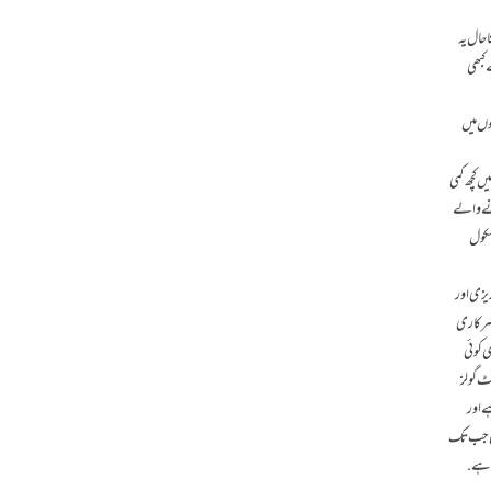
صد کا اضافہ کیا گیا ہے. مگر تاحال یہ
جانے والی رقوم 1947ء سے اب تک کل قومی پیداوار کے 2.1 فیصد سے کبھی
ے چند سالوں میں
ں کچھ کمی
2ء کے مطابق پاکستان میں 2014ء میں سکول نہ جانے والے
جوہات کی بنا پر سکول
 پشتو ) سمیت انگریزی اور
وبہ سندھ میں پرائمری اسکولوں میں داخلوں کی شرح سب سے کم رہی ہے. اس کے علاوہ 2015ء میں سرکاری
 شرح میں بھی کوئی
نٹ گولز
ے اور
کتی جب تک
د ہے.