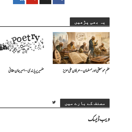
یہ بھی پڑھیں
علم موسیقی اور مسلمان – عرفان علی عزیز
ضمیر پر پابندی – امیرجان حقانی
مصنف کے بارے میں
ویب ڈیسک