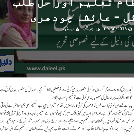
ام تعلیم اور حل طلب
ل – عائشہ چودھری
09/30/2016
تبصرہ لکھیے
ویب ڈیسک
ایک پرانی کہاوت ہے کہ اگر سال بھر کوئی منصوبہ بندی کرنی ہے تو فصلیں اگاؤ. اگرایک سو سال کی منصوبہ بندی کرنی ہ
اگاؤ اور اگر ایک ہزار سال کی منصوبہ بندی کرنی ہے تو تعلیم پر سرمایہ لگاؤ.
یہ بات کہنے میں کوئی قباحت نہیں کہ قوموں کی ترقی کا راز بہترین نظام تعلیم میں ہی ہے. تعلیم کسی بھی معاشرے کی ترقی 
کی ہڈی کی حیثیت رکھتی ہے. اور اس بات میں کوئی شک نہیں کہ جن قوموں نے تعلیم پر توجہ دی وہ آج کی ترقی یافتہ قوم
 فرانس، جرمنی وغیرہ ہیں. پاکستان میعار تعلیم میں بہت پیچھے ہے اور اس کی بڑی اور اہم وجہ حکمرانوں کی عدم دلچسپی اور ن
نہیں پیار“، ”ہمارا خواب پڑھا لکھا پنجاب“ اور ”ہم نے بدلا ہے پنجاب ہم بدلیں گے پاکستان“، ”تعلیم کے بغیر معاشرہ 