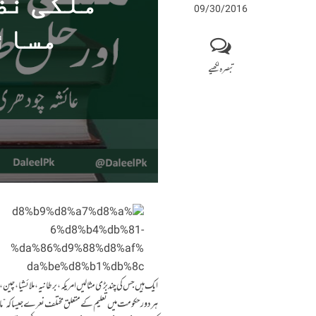
ملکی نظ
09/30/2016
مسائ
تبصرہ لکھیے
ایک ہیں جس کی چند بڑی مثالیں امریکہ، برطانیہ، ملائشیا، چین،
ہر دور حکومت میں تعلیم کے متعلق مختلف نعرے جیسا کہ ”مار 