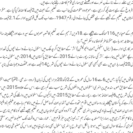
بن سکے. رٹے رٹائے یہ نعرے اور فلسفے ہی ہماری قوم کا مقدر بنتے جا رہے ہیں.
موجودہ حکومت بھی یہ دعوٰی کر رہی ہے کہ وہ بھی تعلیم کے فروغ کے لیے بہت کچھ کر رہی ہے، موجودہ حکومت کی جانب سے تعلیم کے بجٹ میں 2 فی
صرف دعوی ہی ہے. دکھ اور افسوس اس بات کا ہے کہ پاکستان میں تعلیم کے شعبے کے لیے مختص کی 
پاکستان شرح خواندگی میں دنیا کے 162 اور پرائمری کی تعلیم کے معیار میں 116 ممالک سے پیچھے ہے. 18 ویں ترمیم کے بعد تعلیم کا شعبہ صوبوں کے سپرد ہے اور پچھل
لہ ہو رہا ہے مگر خاطر خواہ فائدہ نظر نہیں آرہا.
 سرکاری ادارے (اینول اسٹیٹس آف ایجوکیشن ) ”اثر“ کے مطابق اگرچہ ملک میں اسکول نہ جانے والے بچوں کی تعداد می
آئی ہے تاہم اب بھی 6 سے 16 سال کی عمر کے 20 فیصد بچے سکول نہیں جا رہے. ”اثر“ کی سالانہ رپورٹ برائے 015
بچوں کا تناسب 21 فیصد تھا جو 1 فیصد بہتری کے بعد اس سال 20 فیصد رہا. ان میں سے بھی کبھی بھی سکول نہ جانے والے بچوں کی شرح 14 فیصد ہے اور مختلف و
یہ سروے پاکستان کے تقریباً 150 دیہی اور 21 شہری علاقوں میں کیا گیا. جس میں 6 سے 16 سال کی عمروں کے 2 لاکھ 20 ہزار بچوں کی زبان ( اردو، سندھی،
ریاضی میں مہارت کے حوالے سے جائزہ لیا گیا. اعداد و شمار کے مطابق ص
اسکولوں میں 6 سے 16 سال کے عمر کے بچوں کے داخلوں کی شرح میں 6 فیصد اضافہ ہوا ہے. رپورٹ کے مطابق 2015ء میں لڑکیوں کے اسکولوں میں داخلے کی
ذکر ہے کہ پاکستان پچھلے پندرہ سالوں میں اقوام متحدہ کے ان آٹھ اہداف کو حاصل کرنے میں ناکام رہا ہے جو ملینیم ڈویلپم
 اہداف میں ایک بنیادی ہدف پرائمری تعلیم تھی. آخر وہ کون سی کوتاہیاں ہیں جو تعلیم جیسے شعبے کو ناکام بنا رہی ہ
ناکام نظر آرہی ہیں. ہمارا بڑا مسئلہ یہ ہے کہ ہم ”زرخیز زمین پر بنجر قوم ہیں“. عمارت اس وقت تک مضبوط نہیں ہو س
مارت کھڑی کرنے کا سوال ہی پیدا نہیں ہوتا. بالکل اسی طرح پرائمری اسکول بھی ہماری بنیاد ہیں اور اس کی مضبوطی اچھا استا