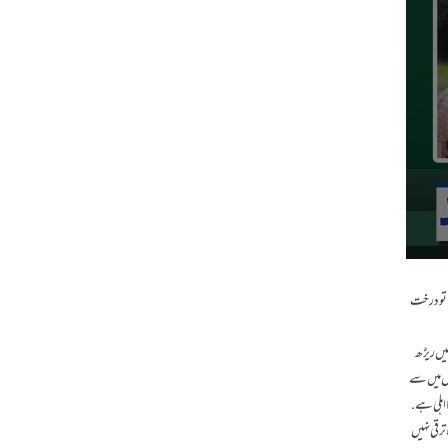
ے تو درخت
میں ریڑھ
وں میں سے
ااہلی ہے.
ترقی نہیں