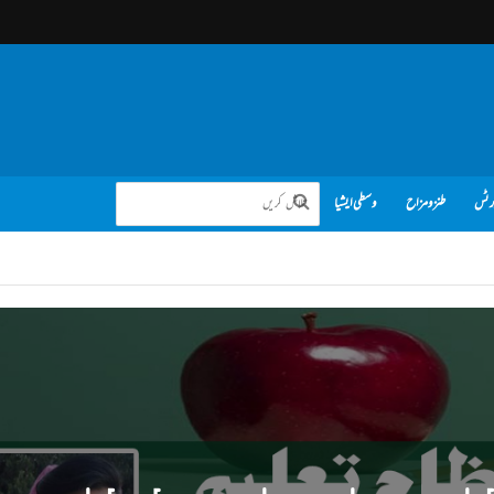
رٹس
طنز و مزاح
وسطی ایشیا