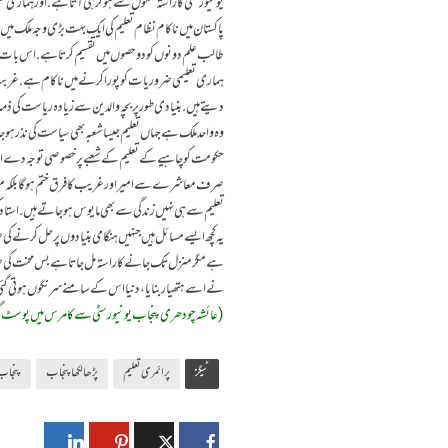
یونیورسٹی کا راستہ سکول سے ہو کر ہی آتا ہے. اور ہماری حکومت
پاکستان میں ناکام نظام تعلیم کی ایک بہت بڑی وجہ ملک میں 
طالب علم دونوں کو دو حصوں میں تقسیم کرتا ہے. اس بات م
ہماری تعلیمی ضروریات کو پورا کرنے میں ناکام ہے. غربت ا
دیتے ہیں.بنیادی طور پر بچہ والدین سے زیادہ ریاست کی ذمہ 
وہ واحد ملک ہے جہاں تعلیم جیسا شعبہ بھی سیاست کی نذر ہوجات
حکومت کو چاہیے کے تعلیم کے شعبے پر خصوصی توجہ دے او
صرف معاشرے سے امیر اور غریب کا فرق ختم ہو گا بلکہ معیار 
یہ کچھ ایسے مسائل ہیں جنہیں ہنگامی بنیادوں پر حل کرنے کی 
ہے مگر منزل تک جانے کا راستہ مل جاتا ہے بس محنت کی ضرو
نے اسے ہتھیار بنایا، دنیا اس کے سامنے سرنگوں ہوتی گئ
(عائشہ چودھری پنجاب یونیورسٹی سے کامرس میں پوسٹ گریجویٹ ہ
ٹیگز
پرائمری تعلیم
پڑھا لکھا پنجاب
پنجاب