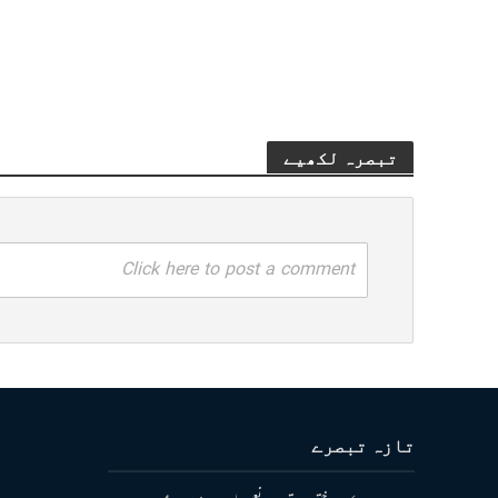
تبصرہ لکھیے
Click here to post a comment
تازہ تبصرے