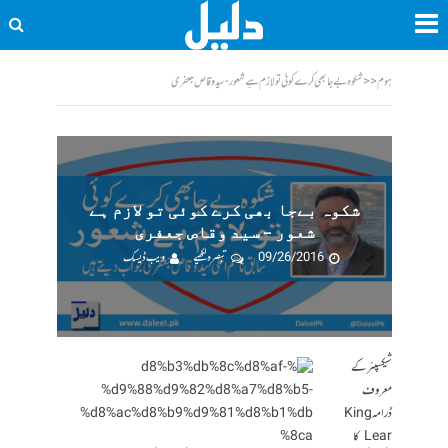
ہوم
<<
شکوہ بےجا بھی کرے کوئی تو لازم ہے شعور - سید وقاص جعفری
شکوہ بےجا بھی کرے کوئی تو لازم ہے
شعور – سید وقاص جعفری
09/26/2016
تبصرہ لکھیے
ویب ڈیسک
شیکسپئر کے
معروف
ڈرامہ King
Lear کا