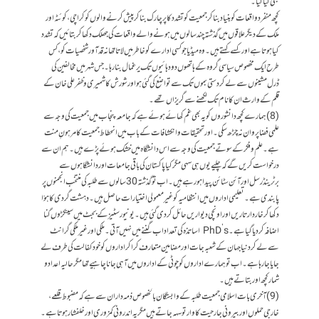
بھی کیا گیا۔
کچھ منفرد واقعات کو بنیاد بنا کر جمعیت کو تشدد کا پرچارک بنا کر پیش کرنے والوں کو کراچی، کوئٹہ اور
ملک کے دیگر علاقوں میں گذشتہ چند سالوں میں ہونے والے واقعات کی جھلک دکھا کر بتائیں کہ تشدد
کیا ہوتا ہے اور کسے کہتے ہیں۔ وہ میڈیا جو کسی ادارے کو خاطر میں لاتا تھا نہ قدآور شخصیات کو، کس
طرح ایک مخصوص سیاسی گروہ کے ہاتھوں دو دہائیوں تک یرغمال بنا رہا۔ جس شہر میں مخالفین کی
ڈرل مشینوں سے لے کر دستی بموں تک سے تواضع کی گئی ہو اور شورش کاشمیری و ظفرعلی خان کے
قلم کے وارث ان کا نام تک لکھنے سے گریزاں تھے۔
(8) ہمارے کچھ دانشوروں کو یہ بھی غم کھائے ہوئے ہے کہ جامعہ پنجاب میں جمعیت کی وجہ سے
علمی فضا پروان نہ چڑھ سکی۔ اور تحقیقات و انکشافات کے باب میں انحطاط جمعیت کا مرہونِ منت
ہے۔ علم و فکر کے سوتے جمعیت کی وجہ سے اس دانشگاہ میں خشک ہوئے پڑے ہیں۔ ہم ان سے
درخواست کریں گے کہ چلیے یوں ہی سہی مگر کیا پاکستان کی باقی جامعات اور دانشگاہوں سے
برٹرینڈرسل اور آئن سٹائن پیدا ہو رہے ہیں۔ اب تو گذشتہ 30 سالوں سے طلبہ کی منتخب انجمنوں پر
پابندی ہے۔ تعلیمی اداروں میں انتظامیہ کو غیرمعمولی اختیارات حاصل ہیں۔ دہشت گردی کا ہوّا
دکھا کر خاردار تاریں اور اونچی دیواریں حائل کردی گئی ہیں۔ یونیورسٹیز کے بجٹ میں سینکڑوں گنا
اضافہ کردیا گیا ہے۔ PhD’s اساتذہ کی تعداد اب گننے میں نہیں آتی۔ ملکی اور غیر ملکی گرانٹ
سے لے کر دنیا جہان کے شعبہ جات اور مضامین متعارف کرا کر اداروں کو خود کفالت کی طرف لے
جایا جا رہاہے۔ اب تو ہمارے اداروں کو چوٹی کے اداروں میں آہی جانا چاہیے تھا مگر حالیہ اعداد و
شمار کچھ اور بتاتے ہیں۔
(9) آخری بات اسلامی جمعیت طلبہ کے وابستگان بالخصوص ذمہ داران سے ہے کہ مضبوط قلعے،
خارجی حملوں اور بیرونی جارحیت کا وار تو سہہ جاتے ہیں مگر یہ اندرونی کمزوری اور خلفشار ہوتا ہے۔