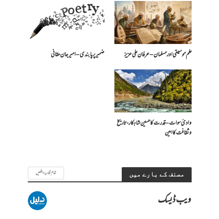
علم موسیقی اور مسلمان – عرفان علی عزیز
ضمیر پر پابندی – امیرجان حقانی
وادیٔ سوات – قدرت کا حسین شاہکار، تاریخ
و ثقافت کا امین
تمام تحاریر دیکھیں
مصنف کے بارے میں
ویب ڈیسک