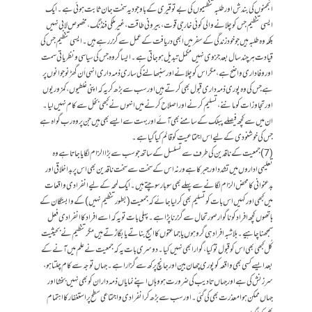
انجمنوں کی بندش اور طلبہ تنظیموں کی بےتوقیری کے باوجود یہ سخت جان ثابت ہوئی ہے۔ ایک
ایسی تنظیم جس کو چلانے والی کوئی خارجی قوت، بیرونی طاقت، غیر ملکی فنڈنگ، مخصوص لابی نہیں
بلکہ وہ طلبہ ہیں جو خود زندگی کے سفر میں ابھی دریافت کے عمل سے گزر رہے ہیں۔ ایسی تنظیم جس کی
قیادت ہر چند سال بعد جزوی نہیں مکمل تبدیل ہو جاتی ہے۔ ایسا گروہ جس کی سیاسی و نظریاتی سمت
اور وفاداری واضح ہے، مگر اس کو چلانے اور سنبھالنے کی ساری ذمہ داری انہی اَن گھڑ نوجوانوں پر
ہے جس کی وہ پوری ذمہ داری قبول بھی کرتے ہیں اور سب سے بڑھ کر یہ کہ اپنی غلطیوں، کمزوریوں
اور تجاوزات کو ماننے، تسلیم کرنے اور اصلاح کرنے میں انہوں نے کبھی بخل سے کام نہیں لیا۔
ان میں سے کچھ فیصلے پبلک کے سامنے بھی آئے اور بہت سے ایسے بھی ہیں جن پر وہ رب گواہ ہے
جس کی خوشنودی کے لیے اس اجتماعیت کو قائم کیا گیا ہے۔
(7) جمعیت کے ناقدین کی طرف سے تسلسل کے ساتھ جو سب سے بڑا الزام لگایا جاتا ہے وہ
تعلیمی اداروں میں تشدد اور جبر کا ہے ورنہ اس کے سخت سے سخت ناقدین بھی اس پر بداخلاقی اور
بدعنوانی کا محض الزام لگانے سے پہلے بھی سو بار سوچتے ہیں۔ ایک لمحہ کے لیے انفرادی واقعات
میں کبھی اور کہیں اس بات کو تسلیم بھی کر لیا جائے کہ جمعیت (بطور تنظیم نہیں) کے وابستگان کے
ہاتھوں کچھ افراد کو ناگوار صورتحال سے گزرنا پڑا ہے۔ پہلی بات تو یہ کہ اسے افراد کا انفرادی فعل
سمجھنا چاہیے۔ بلاشبہ افراد ہی گروہوں یا جماعتوں کا امیج بناتے یا بگاڑتے ہیں مگر تنظیم نے بحیثیت
کُل کبھی بھی اس کو قبول تو کیا،گوارا بھی نہیں کیا۔ دوسری بات یہ کہ جمعیت نے علم میں آنے کے
بعد ایسے کسی بھی واقعہ کو پوری چھان بین اور جانچ پرکھ سے گزارا ہے۔ جہاں توجہ سے کام چلتا ہو،
سرزنش کی ہے اور جہاں تادیب کی ضرورت ہو وہاں اپنے نمایاں ذمہ داران کو بھی نہیں بخشا اور
جہاں ممکن ہوا معذرت بھی کی گئی۔ اور سب سے بڑھ کر انفرادی واجتماعی سطح پر استغفار کا اہتمام