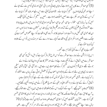
اداروں میں ان کا کوئی نام لیوا نہیں ہے۔ یہاں ’ہم اُن کے غم میں برابر کے شریک ہیں۔‘
(5) کسی معاشرے کا یہ المیہ ہوتا ہے کہ وہاں اچھائی اور برائی، خوبی اور خامی کو میرٹ کے بجائے
اپنے اور غیر کی بنیادوں پر تقسیم کر دیا جائے۔ مخالف کی خوبی سے اس لیے صرف نظرکرلیاجائے
کہ اس کے وژن اور نظریے سے ہمیں اختلاف ہوتا ہے۔ ہمیں یہ تسلیم کرنے میں کوئی جھجک
نہیں کہ یہ ٹرینڈ مذہبی، سیکولر، سیاسی، غیرسیاسی، معاشی اور سماجی تمام دائروں میں یکساں پایا جاتا
ہے مگر وہ لوگ جو علم کی زمینوں کے شناور اور قلم و قرطاس کی مقدس نسبتوں سے وابستہ ہوں، اور
ان کا دعوی بھی تحمل و برداشت اور انصاف کا ہو، اگر وہ بھی واقعات کو اپنے مخصوص تصورات کی
عینک سے دیکھیں اور انفرادی نجی واقعات کو پورے ادارے کے سر منڈھ دیں تو اس کے علاوہ
کیا کہا جا سکتا ہے کہ
شکوہ بےجا بھی کرے کوئی تو لازم ہے شعور۔
اِس پولرائزیشن نے ہمارے معاشرے کو اس طرح تتّر بتّر کر دیا ہے کہ اہل دانش جو کسی بھی
معاشرے میں اتفاقِ رائے کو تقویت دینے والے اور مشترکات کو پروان چڑھانے والے
ہوتے تھے، وہی قوم کو دن بدن تقسیم کرنے کا باعث بن رہے ہیں۔ تاریخی، ملّی، حتیٰ کہ قومی سطح پر
بہت ساری چیزیں طے ہونے کے باوجود ان اصحاب کی کوشش ہوتی ہے کہ یہاں سے انتشار کو
برآمد کیا جائے۔ قومی تعمیر اور بہترانسانی نمونوں کو سامنے لانے کے لیے کم از کم ایجنڈے پر
اتفاق کرنے کے بجائے ہر دانشور اپنی مرضی کے سورج طلوع کرنے میں زیادہ دلچسپی رکھتے ہیں۔
(6) جمعیت پر تنقید کیجیے۔ آپ کے نزدیک اس کے جو غلط اقدامات ہیں ان پر دلیل سے محاکمہ کیجیے،
یہ آپ کا حق ہے جس کی حفاظت ملک کا آئین، ہماری شاندار روایات اور خود انسان کا اجتماعی ضمیر
بھی کرتا ہے۔ مگر کیا یہ حقیقت نہیں کہ اسلامی جمعیت طلبہ وہ واحد نوجوان گروہ ہے جو گذشتہ 70
سال سے اپنے متعین ضابطے، دستور، طریق کار اور روایات کے ساتھ سرگرم عمل ہے۔ طلبہ