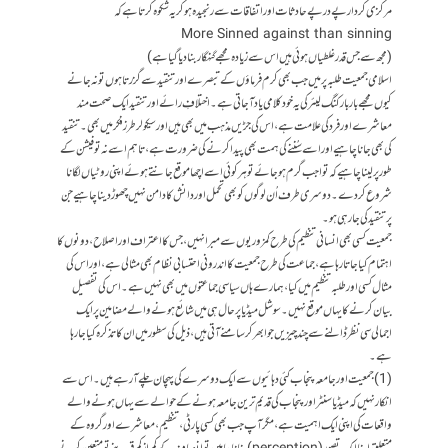
مرکزی کردار پے در پےحادثات اور اتفاقات سے رنجیدہ ہو کر یہ شکوہ کرتا ہے کہ
More Sinned against than sinning
(مجھ سے جس قدر غلطیاں ہوئی ہیں اس سے زیادہ مجھے گنہگار بنا دیا گیا ہے)
اسلامی جمعیت طلبہ پر میں جب بھی کرم فرماؤں کے تبصرے اور تنقید سے گزرتا ہوں تو نہ جانے
کیوں مجھے بار بار کنگ لیئر کی یہ خودکلامی یاد آجاتی ہے۔ اختلافِ رائے اور تنقید ایک صحت مند
معاشرے اور فرد کی علامت ہے، اس کی جڑیں مذہب میں بھی ہیں اور سیکولر طرز فکر میں بھی۔ تنقید
کی بھی جانا چاہیے اور اسے سُننے کی ہمت بھی پیدا کرنے کی ضرورت ہے، تاہم اسے نہ تو فیشن کے
طور پر لینا چاہیے کہ توا جب گرم ہو جائے تو ہر کوئی اسے اچھا موقع جانتے ہوئے اپنی روٹیاں لگانا
شروع کردے۔ دوسری طرف اُن لوگوں کو بھی تحمل اور دانش کا دامن نہیں چھوڑ دینا چاہیے جن
پر تنقید کی جارہی ہو۔
جمعیت کسی بھی انسانی تنظیم کی طرح کمزوریوں سے مبرا نہیں، جس کا اعتراف اور اصلاح، دونوں کا
اہتمام کیا جاتا رہا ہے، جماعت کی طرح جمعیت کا اندرونی احتسابی نظام بھی مثالی ہے، اور اس کی
مثال کسی اور طلبہ تنظیم میں کیا، ہمارے ہاں سیاسی جماعتوں میں بھی نہیں ہے۔ اس کی تفصیل
بیان کرنے کا یہاں موقع نہیں۔ سوشل میڈیا پر حال ہی میں شائع ہونے والے مضامین پر ایک
اجمالی سی نظر ڈالنے سے چند چیزیں جو ابھر کر سامنے آتی ہیں، ذیل کی سطور میں ان کا تذکرہ کیا جا رہا
ہے۔
(1) جمعیت اور جامعہ پنجاب کئی دہائیوں سے ایک دوسرے کی پہچان چلے آرہے ہیں۔ اس سے
انکار نہیں کہ میڈیا سنٹر اور پنجاب کی قدیم ترین جامعہ ہونے کے حوالے سے یہاں ہونے والے
واقعات کی اپنی ایک اہمیت ہے، مگر آپ جب بھی کسی پارٹی، تنظیم، معاشرے اور گروہ کے