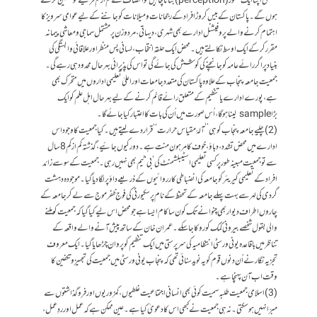
متعلق اپنا ایک تصور (perception) بنانا چاہیں تو انصاف کے کم از کم قرینے تو متعین کرنے
ہوں گے۔ پاکستان کے بیس کروڑ افراد کے رجحانات و میلانات کو جاننے کے لیے عوامی سرویز کا
اہتمام کرنے والے پروفیشنل ادارے بھی شہری، دیہاتی، مرد و زن پر مشتمل سماجی و معاشی پیمانہ
مقرر کر کے ایک اوسط نکالتے ہیں۔ محض ایک حلقہ انتخاب، لسانی پس منظر اور علاقائی وابستگی کی
بنیاد پر اگر رائے عامہ کو جانچنے کی کوشش کی جائے گی تو اس کی پذیرائی بہرحال محدود ہی رہے گی۔
جمعیت جامعہ پنجاب کے علاوہ پاکستان کی متعدد جامعات اور اعلیٰ تعلیمی اداروں میں متحرک بھی
ہے، پورے ادارے یا تنظیم کے متعلق رائے قائم کرنے کے لیے بہرحال اہل علم کو ایک
بڑا sample لینا ہوگا، اُس صورت میں اُن کی بات کا اعتبار کیا جائے گا۔
(2) چلیے جامعہ پنجاب کو ہی’’آلۂ مقیاس حرارت‘‘ قرار دے لیتے ہیں۔ کیا جمعیت کا وجود اس
ادارے میں محض تشدد، دباؤ، خوف کا مرہون منت ہے۔ دور کیوں جائیے، گذشتہ کم از کم 8 سال
سے تو جمعیت مبینہ طور پر کسی تعلیمی اسٹیبلشمنٹ کی ’بی‘ ٹیم بھی نہیں رہی۔ جمعیت کے سو سے زائد
افراد کے تعلیمی کیریئر کو جامعہ کی انضباطی کارروائیوں کے ذریعے داؤ پر لگا دیا گیا۔ موجودہ دہشت
گردی کی لہر سے بہت پہلے جامعہ کے تحفظ کے نام پر سکیورٹی کی فوج ظفر موج سے لے کر جامعہ کے
چاروں اطراف دیوار بھی چنوانے تک کون سا کام ایسا ہے جو محض اس لیے کیاگیا کہ جمعیت کو ملنے
والی بقول شخصے بیرونی کمک کو روکا جاسکے۔ عمران خان کے ساتھ پیش آنے والے واقعہ کے
تناظر میں باقاعدہ یونی ورسٹی انتظامیہ کی سرپرستی میں ایک تنظیم کو پروان چڑھایاگیا۔ ایک معروف
تجزیہ نگار نے اُن دنوں قوم کو یہ نوید سنائی تھی کہ پنجاب یونی ورسٹی میں جمعیت کی تجہیز و تکفین کا
وقت اب آن پہنچا ہے۔
(3) اسلامی جمعیت طلبہ سمیت کوئی بھی انسانی اجتماعیت غلطیوں، کمزوریوں اور فروگذاشتوں سے
مبرّا نہیں ہوسکتی۔ نہ ہی جمعیت نے کبھی اس کا دعویٰ کیاہے۔ عین ممکن ہے کہ عمل اور ردِ عمل،