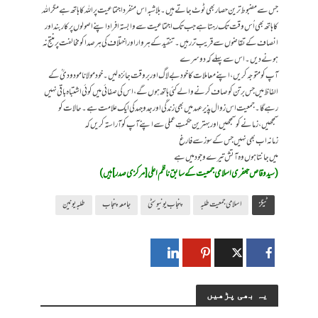
جس سے مضبوط ترین حصار بھی ٹوٹ جاتے ہیں۔ بلاشبہ اس منفرد اجتماعیت پر اللہ کا ہاتھ ہے مگر اللہ
کا ہاتھ بھی اُس وقت تک رہتا ہے جب تک اجتماعیت سے وابستہ افراد اپنے اصولوں پر کاربند اور
انصاف کے تقاضوں سے قریب تر رہیں۔ تنقید کے ہر وار اور اختلاف کی ہر صدا کو مخالفت پر منتج نہ
ہونے دیں۔ اس سے پہلے کہ دوسرے
آپ کو متوجہ کریں، اپنے معاملات کا خود بے لاگ اور بر وقت جائزہ لیں۔ خود مولانا مودودیؒ کے
الفاظ میں جس برتن کو صاف کرنے والے کئی ہاتھ ہوں گے، اس کی صفائی میں کوئی اشتباہ باقی نہیں
رہے گا۔ جمعیت اس زوال پذیر عہد میں بھی زندگی اور جدوجہد کی ایک علامت ہے۔ حالات کو
سمجھیں، زمانے کو سمجھیں اور بہترین حکمتِ عملی سے اپنے آپ کو آراستہ کریں کہ
زمانہ اب بھی نہیں جس کے سوز سے فارغ
میں جانتا ہوں وہ آتش تیرے وجود میں ہے
(سید وقاص جعفری اسلامی جمعیت کے سابق ناظم اعلی [مرکزی صدر] ہیں)
ٹیگز
اسلامی جمعیت طلبہ
پنجاب یونیوسٹی
جامعہ پنجاب
طلبہ یونین
یہ بھی پڑھیں