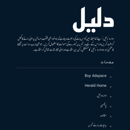
ادارہ ’دلیل‘ اپنے تمام قارئین کو اس بات کی دعوت دیتا ہے کہ وہ خود بھی مختلف مسائل پر اپنی رائے کا کھل
کر اظہار کریں اور اس کے لیے ہر تحریر پر تبصرے کی سہولت کا استعمال کریں۔ جو بھی ویب سائٹ پر لکھنے
کا متمنی ہو، وہ ادارہ ’دلیل‘ کا مستقل رکن بن سکتا ہے اور اپنی نگارشات شامل کرسکتا ہے۔
صفحات
Buy Adspace
Herald Home
ادارہ دلیل
پالیسی
مقاصد
ہدایات برائے تحریر