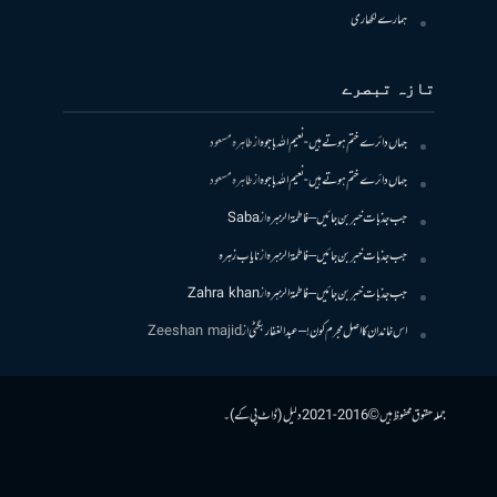
ہمارے لکھاری
تازہ تبصرے
جہاں دائرے ختم ہوتے ہیں- نعیم اللہ باجوہ
از
طاہرہ مسعود
جہاں دائرے ختم ہوتے ہیں- نعیم اللہ باجوہ
از
طاہرہ مسعود
جب جذبات خبر بن جائیں – فاطمۃالزہرہ
از
Saba
جب جذبات خبر بن جائیں – فاطمۃالزہرہ
از
نایاب زہرہ
جب جذبات خبر بن جائیں – فاطمۃالزہرہ
از
Zahra khan
اس خاندان کا اصل مجرم کون! – عبدالغفار بگٹی
از
Zeeshan majid
جملہ حقوق محفوظ ہیں © 2016-2021 دلیل (ڈاٹ پی کے)۔