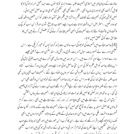
حالات کے دباؤ یا جبر میں اسلامی جمعیت طلبہ سے وابستہ نوجوانوں سے ایسا عمل سرزد ہوگیا ہو جو
قابل گرفت بھی ہو اور ناپسندیدہ بھی۔ مگر اسے کبھی بھی تنظیم کی عمومی تائید حاصل نہیں ہوئی۔
ہمیں خوشی ہوگی کہ جمعیت کے خلاف قلم برداشتہ اہل قلم اپنی تنقید اور مکالمہ کو اُس متعین واقعہ تک
محدود رکھیں۔ اعتراض اُس وقت ہوتا ہے جب ایسے اصحاب تاریخ، شواہد اور قرائن سب کو بیک
وقت پسِ پشت ڈالتے ہوئے جمعیت کی ایسی تصویر پینٹ کرنے کی کوشش کرتے ہیں جس کا
حقائق سے کوئی تعلق نہیں ہوتا۔
(4) جامعہ پنجاب میں جمعیت کی موجودگی اب سالوں سے بڑھ کر دہائیوں کو عبور کرچکی ہے۔ اس
تعلیمی ادارے نے جمہوریت، سول آمریت، فوجی مارشل لاء، ایمرجنسی اور بےآئینی جیسے
سارے ادوار اپنے اوپر گزارے ہیں۔ اس عرصہ میں وہ سال بھی گزرے ہیں جب جنوبی ایشیا کی
اس باوقار جامعہ کو اہل علم و نظر کی سرپرستی حاصل ہوئی اور ایسے دور بھی یہاں در آئے جب ’’شاہ
کے مصاحب‘‘ یہاں کے ارباب علم و فن کے سروں پر بٹھا دیے گئے۔ جمعیت تب بھی یہاں تھی
جب طلبہ نے اپنی نمائندگی کا سہرا اس کے سر باندھا اور جمعیت کے نوجوان اُس وقت بھی اس
ادارے کے طلبہ و طالبات کی خدمت کے لیے چشمِ براہ تھے جب اُن سے رائے کی آزادی چھین
لی گئی۔ یہ ساتھ جبر اور گھٹن کا نہیں بلکہ خدمت اور ایثار کی بنیاد پر تھا۔ جمعیت نے یہاں الیکشن
’’ایشیا سُرخ ہے‘‘ کے مقابلے میں بھی جیتا اور ’زر‘ اور ’زور‘ کے مقابلے میں بھی۔ ہمارے کرم
فرماؤں کا اصل مسئلہ یہ ہے کہ وہ توجیح بھی نہیں کر پا رہے کہ جمعیت حالات کے مد و جزر، نظریات کی
شکست و ریخت، ملکی سیاست میں دھن اور دھاندلی کے چلن کے باوجود تعلیمی اداروں میں ابھی
تک اپنا وجود کیسے برقرار رکھے ہوئے ہے۔ ان کا کرب اس صورت میں اور بھی بڑھ جاتا ہے جب
ان کی اپنی تنظیمیں اپنے نظریات کی تمام تر سرخی و سفیدی کے ساتھ دفن ہو گئی ہیں اور اب تعلیمی