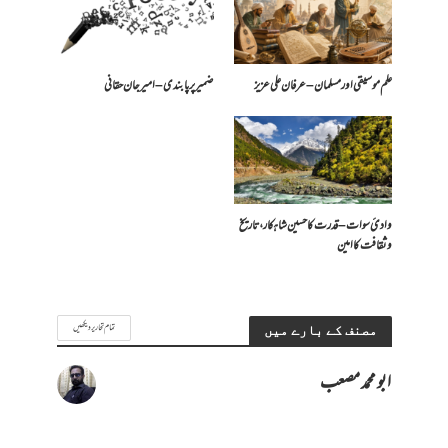
علم موسیقی اور مسلمان – عرفان علی عزیز
ضمیر پر پابندی – امیرجان حقانی
وادیٔ سوات – قدرت کا حسین شاہکار، تاریخ
و ثقافت کا امین
تمام تحاریر دیکھیں
مصنف کے بارے میں
ابو محمد مصعب