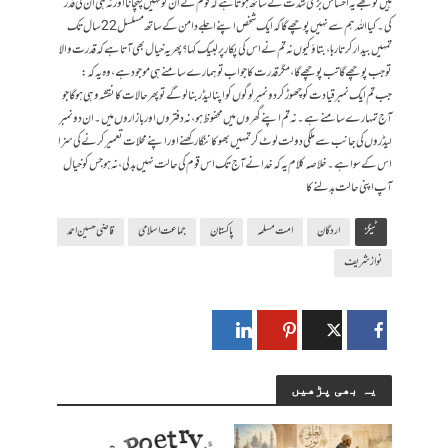
ہیں تو مجھے یہ احساس بڑی شدت کے ساتھ ہوتا ہے کہ قوم نے ان کو نہیں پہچانا اور نہ ہی ان کی قدر
کی۔ کیا اللہ ہم سے نہیں پوچھے گا کہ ایک شخص اپنے اجلے دامن کے ساتھ مسلسل 22 سال تک
تمہیں بیدار کرتا رہا، بتاؤ کیوں نہ تم نے اس کی پکار پر لبیک کہا؟ پھر یہ خیال بھی آتا ہے کہ قدرت والا
تو جب پوچھے گا تب پوچھے گا، مگر قدرت کا جواب تو ہمارے سامنے ہی موجود ہے، وہ یہ کہ:
جب تم ایک نمبر قیادت کو چھوڑ کر دو نمبر لوگوں کو اپنا لیڈر بنا لو گے تو پھر حالات کا نقشہ وہی ہوگا جو
آج تمہارے سامنے ہے۔ نہ تم اپنے گھروں میں محفوظ ہو، نہ دفتروں اور بازاروں میں۔ ان دونمبر
لیڈروں کی جانب سے ملکی دولت لوٹ کر تمہیں بھوکا ننگا رکھنے اور اپنے محلات تعمیر کرنے کی سزا
اس کے سوا ہے۔ خلاصہ کلام یہ کہ خدا نے آج تک اس قوم کی حالت نہیں بدلی، نہ ہو جس کو خیال
آپ اپنی حالت بدلنے کا
ٹیگز
اردگان
امت مسلمہ
پاکستان
جماعت اسلامی
قاضی حسین احمد
نوازشریف
یہ بھی پڑھیں