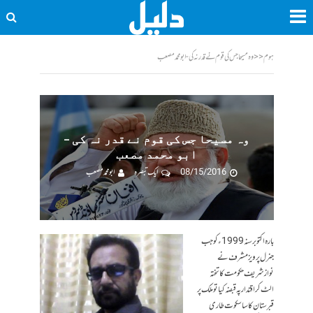
ہوم
<<
وہ مسیحا جس کی قوم نے قدر نہ کی - ابو محمد مصعب
وہ مسیحا جس کی قوم نے قدر نہ کی –
ابو محمد مصعب
08/15/2016
ایک تبصرہ
ابو محمد مصعب
بارہ اکتوبر سنہ 1999ء کو جب
جنرل پرویز مشرف نے
نوازشریف حکومت کا تختہ
الٹ کر اقتدار پہ قبضہ کیا تو ملک پر
قبرستان کا سا سکوت طاری