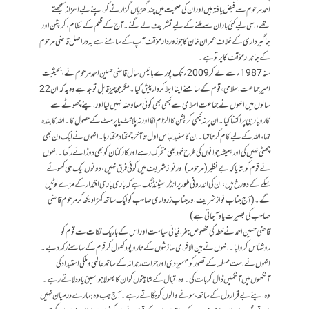
احمد مرحوم سے فیض یافتہ ہیں اور ان کی صحبت میں چند گھڑیاں گزارنے کو اپنے لیے اعزاز سمجھتے
تھے، اسی لیے کئی بار ان سے ملنے کے لیے تشریف لے گئے۔ آج کے ظلم کے نظام ، کرپشن اور
جاگیرداری کے خلاف عمران خان کا جو زوردار مؤقف آپ کے سامنے ہے یہ دراصل قاضی مرحوم
کے جاندار مؤقف کا پرتو ہے۔
سنہ1987ء سے لے کر 2009ء تک پورے بائیس سال قاضی حسین احمد مرحوم نے، بحیثیت
امیر جماعت اسلامی، قوم کے سامنے اپنا اجلا کردار پیش کیا۔ مگر جو چیز قابل توجہ ہے وہ یہ کہ ان 22
سالوں میں انہوں نے جماعت اسلامی سے کبھی بھی کوئی معاوضہ نہیں لیا اور اپنے چھوٹے سے
کاروبار ہی پر اکتفا کیا۔ ان پر نہ کبھی کرپشن کا الزام لگا اور نہ پلاتٹ یا پرمٹ کے حصول کا۔ اللہ کا بندہ
تھا، اللہ کے لیے کام کرتا تھا۔ ان کا سفید لباس اول تا آخر چمکتا دمکتا رہا۔ انہوں نے ایک دن بھی
چھٹی نہیں کی اور ہمیشہ جوانوں کی طرح خود بھی متحرک رہے اور کارکنان کو بھی دوڑائے رکھا۔ انہوں
نے قوم کو بتایا کہ بےنظیر (مرحومہ) اور نوازشریف میں کوئی فرق نہیں، دونوں ایک ہی کھوٹے
سکے کے دو رخ ہیں، ان کی اندرونی طور پر انڈراسٹینڈنگ ہے کہ باری باری اقتدار کے مزے لوٹیں
گے۔ (آج جناب نوازشریف اور جناب زرداری صاحب کو ایک ساتھ کھڑا دیکھ کر مرحوم قاضی
صاحب کی بصیرت یاد آ جاتی ہے)
قاضی حسین احمد نے خطہ کی مخصوص جغرافیائی سیاست اور اس کے باریک نکات سے قوم کو
روشناس کروایا۔ انہوں نے بین الاقوامی سازشوں کے تاروپود کھول کر قوم کے سامنے رکھ دیے۔
انہوں نے امت مسلمہ کے تصور کو مہمیز دی اور جرات رندانہ کے ساتھ عالمی و ملکی استبداد کی
آنکھوں میں آنکھیں ڈال کر بات کی۔ وہ اقبال کے شاہینوں کو ان کا بھولا ہوا سبق یاد دلاتے رہے۔
وہ اپنے بے قرار دل کے ساتھ، سونے والوں کو جگاتے رہے ۔ آج جب وہ ہمارے درمیان نہیں