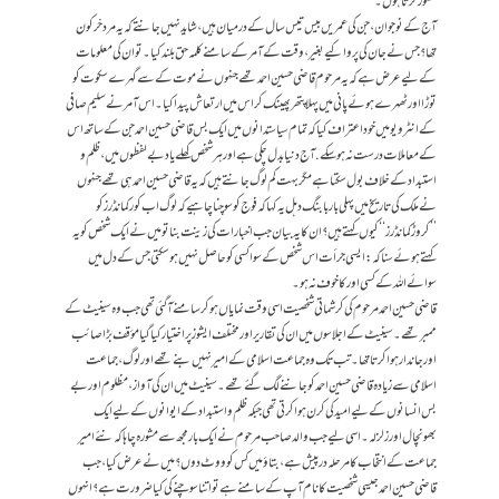
تصور کرتا ہوں۔
آج کے نوجوان، جن کی عمریں بیس تیس سال کے درمیان ہیں، شاید نہیں جانتے کہ یہ مردحْر کون
تھا؟ جس نے جان کی پروا کیے بغیر، وقت کے آمر کے سامنے کلمہ حق بلند کیا۔ تو ان کی معلومات
کے لیے عرض ہے کہ یہ مرحوم قاضی حسین احمد تھے جنہوں نے موت کے سے گہرے سکوت کو
توڑا اور ٹھہرے ہوئے پانی میں پہلا پتھر پھینک کر اس میں ارتعاش پیدا کیا۔ اس آمر نے سلیم صافی
کے انٹرویو میں خود اعتراف کیا کہ تمام سیاستدانوں میں ایک بس قاضی حسین احمد جن کے ساتھ اس
کے معاملات درست نہ ہو سکے. آج دنیا بدل چکی ہے اور ہر شخص کھلے یا دبے لفظوں میں، ظلم و
استبداد کے خلاف بول سکتا ہے مگر بہت کم لوگ جانتے ہیں کہ یہ قاضی حسین احمد ہی تھے جنہوں
نے ملک کی تاریخ میں پہلی بار بابنگ دہل یہ کہا کہ فوج کو سوچنا چاہیے کہ لوگ اب کور کمانڈرز کو
’’کروڑکمانڈرز‘‘ کیوں کہتے ہیں؟ ان کا یہ بیان جب اخبارات کی زینت بنا تو میں نے ایک شخص کو یہ
کہتے ہوئے سنا کہ: ایسی جرأت اس شخص کے سوا کسی کو حاصل نہیں ہوسکتی جس کے دل میں
سوائے اللہ کے کسی اور کا خوف نہ ہو۔
قاضی حسین احمد مرحوم کی کرشماتی شخصیت اسی وقت نمایاں ہو کر سامنے آگئی تھی جب وہ سینیٹ کے
ممبر تھے۔ سینیٹ کے اجلاسوں میں ان کی تقاریر اور مختلف ایشوز پر اختیار کیا گیا مؤقف بڑا صائب
اور جاندار ہوا کرتا تھا۔ تب تک وہ جماعت اسلامی کے امیر نہیں بنے تھے اور لوگ، جماعت
اسلامی سے زیادہ قاضی حسین احمد کو جاننے لگ گئے تھے۔ سینیٹ میں ان کی آواز، مظلوم اور بے
بس انسانوں کے لیے امید کی کرن ہوا کرتی تھی جبکہ ظلم و استبداد کے ایوانوں کے لیے ایک
بھونچال اور زلزلہ۔ اسی لیے جب والد صاحب مرحوم نے ایک بار مجھ سے مشورہ چاہا کہ نئے امیر
جماعت کے انتخاب کا مرحلہ درپیش ہے، بتاؤ میں کس کو ووٹ دوں؟ میں نے عرض کیا، جب
قاضی حسین احمد جیسی شخصیت کا نام آپ کے سامنے ہے تو اتنا سوچنے کی کیا ضرورت ہے؟ انہوں