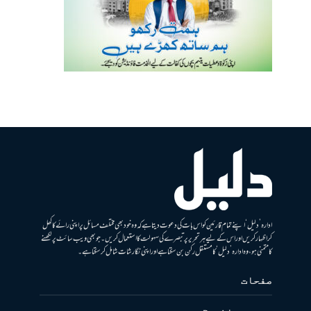
ادارہ ’دلیل‘ اپنے تمام قارئین کو اس بات کی دعوت دیتا ہے کہ وہ خود بھی مختلف مسائل پر اپنی رائے کا کھل
کر اظہار کریں اور اس کے لیے ہر تحریر پر تبصرے کی سہولت کا استعمال کریں۔ جو بھی ویب سائٹ پر لکھنے
کا متمنی ہو، وہ ادارہ ’دلیل‘ کا مستقل رکن بن سکتا ہے اور اپنی نگارشات شامل کرسکتا ہے۔
صفحات