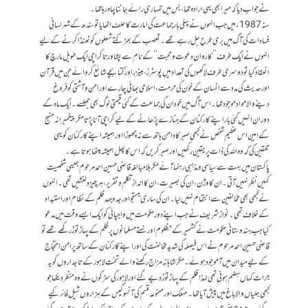
نے جواب دیا کہ میرا بھی یہی ارادہ تھا، بس میں تمہاری رائے جاننا چاہ رہا تھا۔
سنہ 1987ء میں جب انہوں نے پہلی بار جماعت کی امارت کا حلف اٹھایا تو سندھ کے شہر لسانی
فسادات کی آگ میں بری طرح جل رہے تھے۔ تعصب کے بھڑکتے شعلوں کو ٹھنڈا کرنے کے لیے
انہوں نے ایک طرف’’ کاروان دعوت و محبت‘‘ کے نام سے پشاور تا کراچی ایک طویل مارچ کا
انعقاد کیا تو دوسری طرف لاکھوں کی تعداد میں پوسٹرز، بینزر اور کتابچے شائع کروائے جن میں قرآن
اور حدیث کی مدد سے انسان کے خون کی حرمت، اسلامی بھائی چارے اور امن و آشتی کو فروغ
دینے والا مواد موجود تھا۔ اس آگ میں خود ان کی جماعت کے کئی قیمتی لوگ بھی جھلسے۔ ایک ماہ کے
دوران انہیں کئی بار اپنے کارکنان کے جنازے پڑھانے کے لیے کراچی آنا پڑتا مگر پیغمبرانہ منہج
کے امین اس عظیم شخص نے کبھی صبر کا دامن ہاتھ سے نہ چھوڑا اور ہمیشہ اپنے کارکنان کو یہی
تلقین کی کہ وہ اللہ کی ذات پر یقین رکھیں اور صبر کریں کہ اس کا پھل ہمیشہ میٹھا ہوتا ہے۔
پاکستان میں بہت سے سیاسی و مذہبی رہنما آئے مگر بلامبالغہ قاضی حسین احمد مرحوم جیسی شخصیت
کہیں نظر نہیں آتی۔ ان کا وژن، ان کی بصیرت، ان کا انداز تکلم و تقریر، ہر چیز دلنشیں تھی۔ انہوں
نے کبھی بھی مخالفین سے انتقام نہیں لیا۔ ان کی ساری جستجو اور جدوجہد ظلم کے نظام اور استبداد
کے خلاف تھی۔ نواز شریف نے جب اپنے دور حکومت میں واجپائی کو ایک ایسے وقت میں مدعو
کیا جب ہندوستانی حکومت نے کشمیر کے مظلوم اور نہتے مسلمانوں پر ظلم کے پہاڑ توڑ رکھے تھے تو
قاضی حسین احمد مرحوم نے اس فیصلہ کی شدید مخالفت کی اور اپنے کارکنان کے ساتھ پرامن احتجاج
کے لیے میدان میں آ موجود ہوئے۔ مگر شاہانہ مزاج رکھنے والے تخت لاہور کے تاجداروں کو یہ
جرات کہاں ہضم ہونی تھی لہٰذا ظلم کے پہاڑ توڑ دیے گئے اور لاہور کی سڑکوں نے وہ منظر دیکھا جو
کبھی جلیاں والا باغ میں پیش آیا تھا۔ مہلک اور ممنوعہ قسم کی آنسو گیس کے ہزاروں شیل فائر کیے