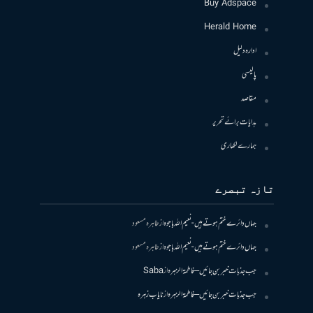
Buy Adspace
Herald Home
ادارہ دلیل
پالیسی
مقاصد
ہدایات برائے تحریر
ہمارے لکھاری
تازہ تبصرے
جہاں دائرے ختم ہوتے ہیں- نعیم اللہ باجوہ
از
طاہرہ مسعود
جہاں دائرے ختم ہوتے ہیں- نعیم اللہ باجوہ
از
طاہرہ مسعود
جب جذبات خبر بن جائیں – فاطمۃالزہرہ
از
Saba
جب جذبات خبر بن جائیں – فاطمۃالزہرہ
از
نایاب زہرہ