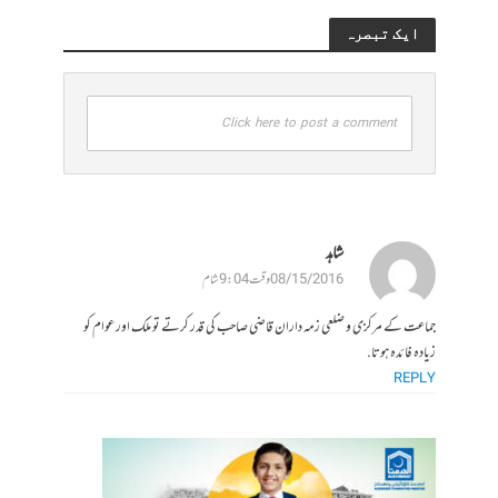
ایک تبصرہ
Click here to post a comment
شاہد
08/15/2016 وقت 9:04 شام
جماعت کے مرکزی و ضلعی زمہ داران قاضی صاحب کی قدر کرتے تو ملک اور عوام کو
زیادہ فائدہ ہوتا.
REPLY