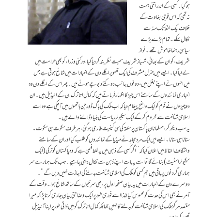
ہوگیا۔ کسی کے اندر اتنی ہمت
نہ تھی کہ اس فوجی بغاوت کے
خلاف ایک لفظ تک منہ سے
نکال سکے۔ تمام بڑے بڑے
سیاسی رہنما خاموش تھے۔ نواز
شریف، کو ان کے بھائی، شہباز شریف سمیت نظربند کردیا گیا اور کئی وزراء کو بھی حراست میں
لے لیا گیا۔ ایسے میں جنرل مشرف کی ایک تصویر اگلے دن کے اخبارات میں شائع ہوتی ہے جس
میں انہوں نے اپنے بغل میں، دونوں جانب دو کتے دبوچے ہوئے ہیں۔ پھر اس کے اگلے دن وہ
اخباری نمائندوں کے سامنے اس چیز کا اظہار فرماتے ہیں کہ کمال اتاترک ان کے ائیڈیل ہیں۔ ان
دو چیزوں نے قوم کو ایک واضح پیغام دیا کہ اب ملک کی باگ ڈور جن ہاتھوں میں آچکی ہے وہ اسے
اسلامی شناخت سے محروم کرکے ایک سیکیولر ریاست کی بنیاد ڈالنے والے ہیں۔
یہ سب دیکھ کر، مسلمانان پاکستان پر سکتہ کی سی کیفیت طاری ہوگئی، ہر طرف سکوت ہی سکوت۔
سناٹا ہی سناٹا۔ ایسے میں ایک مرد مجاہد نے میڈیا کے نمائندوں کو طلب کیا اور ان کے سامنے
واشگاف الفاظ میں اعلان کیا کہ ’’اگر کسی کے ذہن میں یہ غلط فہمی ہے کہ وہ پاکستان کو ترکی (ایک
سیکیولر اسٹیٹ) بنائے گا تو اسے یہ بات اپنے ذہن سے نکال دینی چاہیے۔ جب تک ہمارے سر
ہماری گردنوں پر باقی ہیں ہم کسی کو ملک کی اسلامی شناخت بدلنے کی اجازت نہیں دیں گے‘‘۔
دوسرے دن کے اخبارات میں یہ بیان صفحہ اول پر، جلی سرخیوں کے ساتھ شائع ہوا۔ وقت کے
آمر نے بھی اس کی حدت کو محسوس کیا لہٰذا اسے فوری طور پر ایک وضاحتی بیان جاری کرنا پڑا کہ میرا
مقصد ہرگز ملک کی اسلامی شناخت کو بدلنے کا نہیں تھا بلکہ کمال اتاترک کو میں ذاتی طور پر اپنا آئیڈیل