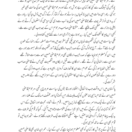
گئے۔ مرحوم قاضی حسین احمد، پیرانہ سالی اور دل کے عارضہ کے ساتھ ایک سڑک پر مقید ہوگئے۔
پولیس کی شیلنگ سے کئی کارکنان بے ہوش ہوگئے اور مرحوم قاضی حسین احمد کی حالت بھی غیر
ہوگئی۔ پھر اسی حالت میں ان پر لاٹھیاں برساتے ہوئے گرفتار کرکے ٹرک میں ڈال دیا گیا۔ یاد رہے
کہ یہ وہی نوازشریف تھے جو قاضی حسین احمد کی جانب سے دی گئی سیڑھی کو استعمال کرتے ہوئے
پہلی بار وزارت عظمیٰ تک پنہچے تھے۔ مگر قاضی صاحب مرحوم اس کے بعد جب بھی ان سے ملے،
کبھی اس چیز کا شکوہ تک نہیں کیا۔ یہ ہوتا ہے بڑا آدمی اور اسے کہتے ہیں کشادہ دلی۔
ملکی سیاست میں ان کی شخصیت نمایاں ہو ہی چکی تھی مگر بعد میں وہ امت مسلمہ کے رہنما کے طور پر
بھی سامنے آئے۔ آج جو لوگ ترکی کے صدر طیب اردگان کی قد آور شخصیت کو دیکھ مبہوت ہو رہے
ہیں، ان کو معلوم ہونا چاہیے کہ صدر طیب اردگان بھی مرحوم قاضی حسین احمد سے بہت متاثر تھے
اور ان سے رہنمائی لیا کرتے تھے۔ اردگان سے قبل اربکان وہ شخصیت تھی جس نے قاضی صاحب
سے فیض اٹھایا اور ترکی کے عوام سے ان کا تعارف کروایا۔ یہی وجہ ہے کہ جب وہ ترکی کے
دورے پر گئے تو لاکھوں لوگوں نے ان کا استقبال کیا اور ان کے اعزاز میں رکھے گئے جلسہ میں
شرکت کی۔
پاکستان میں اس وقت جب نااتفاقی، انتشار اور رقابتوں کی سیاست عروج پر تھی، مرحوم قاضی
حسین احمد نے تمام مذہبی جماعتوں کو ایک پلیٹ فارم پر اکھٹا کیا اور مختلف مسالک کے علماء اور
کارکنان نے ایک دوسرے کے پیچھے نمازیں پڑھیں۔ قوم نے اتحاد ، محبت اور اتفاق کے اس
منظر کو اتنا پسند کیا کہ کے پی کے میں ایم ایم اے کی حکومت وجود میں آگئی۔ گویا کہ قوم کی طرف سے
یہ ایک پیغام تھا کہ اگر دینی جماعتیں اپنے مسلکی اختلافات ایک طرف رکھتے ہوئے، متحد ہوجائیں تو
قوم بھی ان کے ساتھ کھڑی ہوگی۔
پی ٹی آئی کے پرجوش کارکنان کو بھی معلوم ہونا چاہیے کہ ان کے لیڈر، عمران خان بھی قاضی حسین