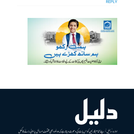
REPLY
ادارہ ’دلیل‘ اپنے تمام قارئین کو اس بات کی دعوت دیتا ہے کہ وہ خود بھی مختلف مسائل پر اپنی رائے کا کھل