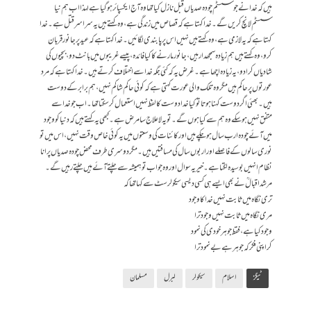
ہیں کہ خدا نے جو سسٹم چودہ صدیاں قبل نازل کیا تھا وہ آج ایکسپائر ہوگیا ہے لہذا اب ہم نیا
سسٹم لانچ کریں گے۔ خدا کہتا ہے کہ قصاص میں زندگی ہے، وہ کہتے ہیں یہ سراسر قتل ہے۔ خدا
کہتا ہے کہ یہ لازمی ہے، وہ کہتے ہیں نہیں اس پر پابندی لگائیں۔ خدا کہتا ہے کہ عید پر جانور قربان
کرو، وہ کہتے ہیں ہم زیادہ سمجھدار ہیں، جانور مارنے کا کیا فائدہ، پیسے غریبوں میں بانٹ دو، بچیوں کی
شادیاں کرا دو، یہ زیادہ اچھا ہے۔ غرض یہ کہ کئی جگہ خدا سے اختلاف کرتے ہیں۔ خدا کہتا ہے کہ مرد
عورتوں پر حاکم ہیں مگر وہ تلک والی عورت کہتی ہے کہ کوئی حاکم شاکم نہیں، ہم برابر کے دوست
ہیں۔ بھئی اگر دوست کہنا ہوتا تو کیا خدا دوست کا لفظ نہیں استعمال کر سکتا تھا۔ اب جو خدا سے
متفق نہیں ہو سکے وہ ہم سے کیا ہوں گے۔ تو یہ لاعلاج سا مرض ہے۔ کبھی یہ کہتے ہیں کہ دنیا کو وجود
میں آئے چودہ ارب سال ہو چکے ہیں اور کائنات کی وسعتوں میں یہ کوئی خاص وقت نہیں، اس میں تو
نوری سالوں کے فاصلے اور اربوں سال کی مسافتیں ہیں۔ مگر دوسری طرف محض چودہ صدیاں پرانا
نظام انہیں بوسیدہ لگتا ہے۔ خیر یہ سوال اور وہ جواب تو ہمیشہ سے چلتے آئے ہیں چلتے رہیں گے۔
مرشد اقبالؒ نے بھی ایسے ہی کسی دیسی سیکولرسٹ سے کہا تھا کہ
تری نگاہ میں ثابت نہیں خدا کا وجود
مری نگاہ میں ثابت نہیں وجود ترا
وجود کیا ہے، فقط جوہر خودی کی نمود
کر اپنی فکر کہ جوہر ہے بے نمود ترا
ٹیگز
اسلام
سیکولر
لبرل
مسلمان