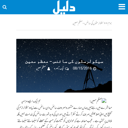
ہوم
<<
سیکولرسٹوں کی سائنس – معظم معین
سیکولرسٹوں کی سائنس – معظم معین
08/15/2016
ایک تبصرہ
معظم معین
ہم ایک ایسے مزاحیہ
معاشرے میں رہتے ہیں جہاں ہمارے مشہور و معروف سائنس دان سائنس سے زیادہ سیکولرازم کی
تبلیغ میں اپنی صلاحیتیں صرف کرتے نظر آتے ہیں اور ان کی وجہ شہرت سائنس کی خدمت نہیں بلکہ
ملاؤں پر تنقید ہے۔ عجب معاملہ ہے کہ مولویوں کو نصیحت کہ مسجد کے مصلے کو سنبھالتے سنبھالتے
سیاست کیوں کرنے لگ گئے جبکہ خود یونیورسٹی کے طلبہ کو سائنس کی تعلیم دینے کے ساتھ ساتھ