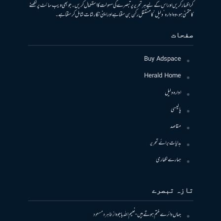
کر اظہار کریں اور اس کے لیے ہر تحریر پر تبصرے کی سہولت کا استعمال کریں۔ جو بھی ویب سائٹ پر لکھنے
کا متمنی ہو، وہ ادارہ ’دلیل‘ کا مستقل رکن بن سکتا ہے اور اپنی نگارشات شامل کرسکتا ہے۔
صفحات
Buy Adspace
Herald Home
ادارہ دلیل
پالیسی
مقاصد
ہدایات برائے تحریر
ہمارے لکھاری
تازہ تبصرے
جہاں دائرے ختم ہوتے ہیں- نعیم اللہ باجوہ
از
طاہرہ مسعود