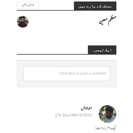
تمام تحاریر دیکھیں
مصنف کے بارے میں
معظم معین
ایک تبصرہ
Click here to post a comment
احمد اویس
08/16/2016 وقت 4:33 صبح
ایک دم زبردست!