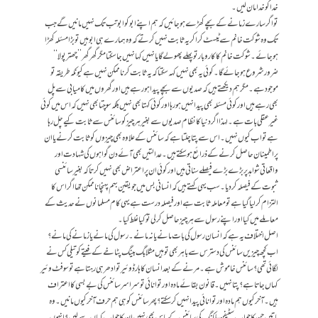
خدا کو خدا مان لیں۔
تو اگر سارے زمانے کے بچے کھڑے ہو جائیں کہ ہم اپنے ابو کو ابو تب تک نہیں مانیں گے جب
تک وہ شوکت خانم سے ٹیسٹ کرا کر یہ ثابت نہیں کرتے کہ وہ ہمارے ہی ابو ہیں تو بڑا مسئلہ کھڑا
ہو جائے۔ شوکت خانم کا کاروبار تو پھلے پھولے گا یا نہیں کہا نہیں جا سکتا مگر گھر گھر ’’چھتر پولا‘‘
ضرور شروع ہو جائے گا۔ کوئی یہ بھی نہیں کہہ سکتا کہ یہ ثابت کرنا ممکن نہیں ہے کیونکہ طریقہ تو
موجود ہے۔ مگر ہم دیکھتے ہیں کہ صدیوں سے بچے پیدا ہو رہے ہیں اور گھروں میں کامیابی سے پل
بھی رہے ہیں اور کوئی مسئلہ بھی پیدا نہیں ہو رہا اور کوئی کہتا بھی نہیں بلکہ سوچتا بھی نہیں کہ اس میں کوئی
غیر عقلی بات ہے۔ لہذا اگر دنیا کا نظام صدیوں سے بغیر ہر چیز کو سائنس سے ثابت کیے چل رہا
ہے تو اب کیوں نہیں۔ اس سے پتا چلتا ہے کہ سائنس کے علاوہ بھی چیزوں کو ثابت کرنے یا ان
پر اطمینان حاصل کرنے کے ذرائع ہو سکتے ہیں۔ عدالتیں بھی آئے دن گواہوں کی شہادت اور
واقعاتی شواہد پر بڑے بڑے فیصلے سناتی ہیں اور کوئی ان پر اعتراض بھی نہیں کرتا کہ بغیر سائنسی
ثبوت کے فیصلہ کر دیا۔ سب یہی کہتے ہیں کہ انسانی بس میں جو یقین بہم پہنچانا ممکن تھا اگر اس کا
التزام کر لیا گیا ہے تو معاملہ ثابت ہے اور فیصلہ درست ہے یہی کام مسلمانوں نے حدیث کے
معاملے میں کیا اور اپنے رسول سے ہر چیز حاصل کر لی تو کیا غلط کیا۔
اصل اختلاف یہ ہے کہ انسان رسول کی بات مانے یا نہ مانے۔ رسول کی مانے یا زمانے کی مانے؟
اب کچھ چیزیں سائنس کی دسترس سے باہر بھی تو ہیں مثلا بگ بینگ پٹاخے کے فیتے کو تیلی کس نے
لگائی تھی؟ سائنس خاموش ہے۔ مرنے کے بعد انسان کا ہارڈوئیر تو ادھر ہی رہتا ہے تو سوفٹ وئیر
کہاں جاتا ہے؟ پتا نہیں۔ قانون بقائے مادہ اور توانائی تو سراسر سائنس کی بے بسی کا اعتراف
ہیں۔ آخر کیوں ہم مادہ اور توانائی پیدا نہیں کر سکتے؟ پھر سائنس کو ہی ہم حرف آخر کیوں مانیں۔ وہ
باتیں جن کا جواب سٹیفن ہاکنگ کی سائنس کے پاس بھی نہیں ان کا جواب کہاں سے لیں؟ انہوں