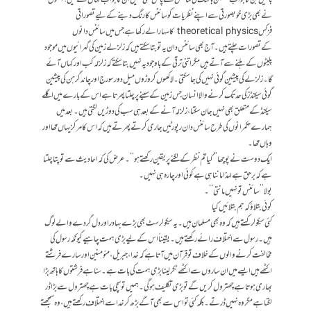
نے بھی بڑی خوبصورتی سے اپنے نظریات کو سائنس کا رنگ دینے کے لیے تصوراتی
فزکس theoretical physics کا سہار ا لے رکھا ہے جس میں سائنس دانوں
کےتصورات چلتے ہیں۔ آج بھی سائنس دان یہ تو بتا سکتے ہیں کہ زلزلے زمین کی گہرائیوں میں موجود
پلیٹوں کے ہلنے سے آتے ہیں مگر اتنی ترقی کے باوجود یہ نہیں بتا سکتے کہ زلزلہ کب اور کہاں آئے
گا۔ زلزلے کی پیشین گوئی نہیں کی جا سکتی۔ لاکھوں کروڑوں میل دور سورج اور چاند گرہن کی پیشین
گوئی سیکنڈز کی حد تک کرنے والا انسان جس زمین کے سینے پر چلتا پھرتا ہے اس کے بارے میں اگلے
سیکنڈ کے متعلق بھی نہیں جان سکتا، زلزلہ آنے کے بعد ہی سب کی دوڑیں لگتی ہیں۔ بعد میں
ہمارے حکمرانوں کی طرح سائنس دان رپورٹیں جاری کرتے پھرتے ہیں کہ اس کا مرکز یہاں تھا اور
وہاں تھا۔
ایک دوست نے پوچھا ’’کیا تم نظر کے لگنے پر یقین رکھتے ہو‘‘۔ عرض کی کہ احادیث سے تو پتا چلتا
ہے کہ برحق ہے لہذا ماننا ہی ہے کوئی اور چارہ ہی نہیں۔
بولا ’’سائنس تو نہیں مانتی‘‘۔
کوئی بتلاؤ کہ ہم بتلائیں کیا
کئی سیکولر کہتے ہیں کہ وہ بھی مسلمان ہیں۔ یہ سیکولرسٹ بھی بڑے بہادر اور دل گردے والے لوگ
ہیں۔ رسول سے اختلاف رائے رکھتے ہیں۔ یقیناً اس کے لیے بڑی ہمت چاہیے کیونکہ رسول کی
مخالفت کرنے والوں کے خلاف تو قرآن میں آتا ہے کہ خدا، جبریل، مئومنین اور سارے فرشتے
اکٹھے ہیں ایسے میں ان ساروں سے اکٹھے ٹکر لینا بڑی ہمت کی بات ہے۔ سنا ہے فرشتوں کا ہاتھ بڑا
بھاری ہوتا ہے چھترول کریں گے تو بڑی تکلیف ہو گی۔ ہمیں تو سچی بات ہے چھترول سے بڑا ڈر
لگتا ہے مگر وہ نہیں ڈرتے۔ بلکہ کئی تو اس سے بھی آگے بڑھ کر خدا سے اختلاف رکھتے ہیں، وہ سمجھتے