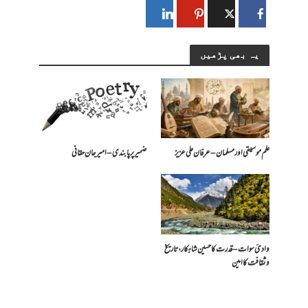
یہ بھی پڑھیں
علم موسیقی اور مسلمان – عرفان علی عزیز
ضمیر پر پابندی – امیرجان حقانی
وادیٔ سوات – قدرت کا حسین شاہکار، تاریخ
و ثقافت کا امین