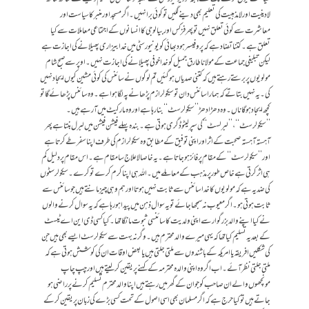
لادینیت اور لامذہبیت کی تعلیم بھی دینے لگیں تو کوئی برا نہیں۔ اگر مسجد اور منبر کا سیاست اور
معاشرت سے کوئی تعلق نہیں تو پھر فزکس اور بیالوجی کا انسانوں کے اجتماعی معاملات سے کیا
تعلق ہے۔ کتنا تضاد ہے کہ پروفیسر ہود بھائی کو یونیورسٹی میں خدا بیزاری پھیلانے کی اجازت ہے
لیکن تبلیغی جماعت کے مولانا طارق جمیل کو خدا خوفی پھیلانے کی اجازت نہیں۔ اوپر سے صبح شام
مولویوں پر برستے رہتے ہیں کہ کتنی صدیاں ہو گئیں تم لوگوں نے سائنس کی کوئی مشین کیوں ایجاد نہیں
کی۔ یہ نہیں بتاتے کہ ہمارا سائنس دان تو سیکولرازم پڑھانے پہ لگا ہوا ہے۔ وہ سائنس پڑھائے گا تو
کچھ ایجاد ہوگا ناں۔ وہ دھڑادھڑ ’’سیکولرسٹ‘‘ بنا رہا ہے اور وہ مارکیٹ میں آ رہے ہیں۔
’’سیکولرسٹ‘‘، ’’لبرلسٹ‘‘ کی سپر لیٹو ڈگری ہوتی ہے۔ بندہ پہلے فیشن فیشن میں لبرل بنتا ہے پھر
آہستہ آہستہ صحبت کے اثر اور اپنی توفیق کے مطابق وہ سیکولرازم کی طرف اپنا سفر طے کرتا ہے
اور ’’سیکولرسٹ‘‘ کے مقام پر فائز ہو جاتا ہے۔ یہ خاصا لاعلاج سا مقام ہے۔ اس مقام پر دلیل کم
ہی اثر کرتی ہے خاص طور پر مذہب کے معاملے میں۔ اللہ ہی اپنا کرم کرے تو کرے۔ سیکولرسٹوں
کی ضد یہ ہے کہ مولویوں کا خدا سائنس سے ثابت نہیں ہوتا اور ہم وہی چیز مانتے ہیں جو سائنس سے
ثابت ہوتی ہو۔ اگر معیوب نہ سمجھا جائے تو یہ سوال ذہن میں پیدا ہو رہا ہے کہ یہ سوال کرنے والوں
نے کیا اپنے والد بزرگوار سے اپنی ولدیت کا سائنسی ثبوت مانگا تھا۔ کیا کسی ڈی این اے ٹیسٹ
کے بعد یہ تسلیم کیا تھا کہ یہى میرے والد محترم ہیں۔ وگرنہ بہت سے سیکولرسٹ ایسے بھى ہیں جن
کی شکلیں افریقہ یا امریکہ کے باشندوں سے ملتی جلتی ہیں یا بعض اوقات ان کی کوشش ہوتی ہے کہ
ملتی جلتی نظر آئے۔ اب اگر وہ اپنی والدہ محترمہ کے کہنے پر یقین کر لیتے ہیں اور چپ چاپ
مونچھوں والے ان صاحب کو جو ان کے گھر میں رہتے ہیں اپنا والد محترم تسلیم کرنے پر راضی ہو
جاتے ہیں تو کیا حرج ہے کہ اگر مسلمان بھی اسی اصول کے تحت کسی بڑے کی زبان پر یقین کر کے