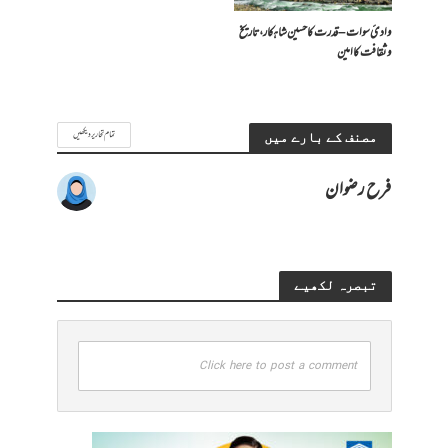
وادیٔ سوات – قدرت کا حسین شاہکار، تاریخ
و ثقافت کا امین
تمام تحاریر دیکھیں
مصنف کے بارے میں
فرح رضوان
تبصرہ لکھیے
Click here to post a comment