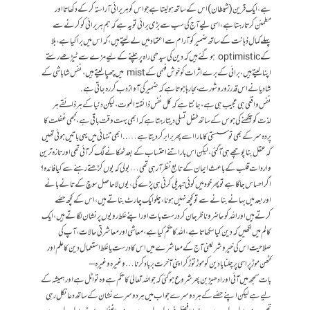
ہے، ایک قرین (شیطان) اس کے ساتھ ہو لیتا ہے جو اس کو ہر برائی آراستہ کر کے دکھاتا اور
مطمئن کرتا رہتا ہے، اسی لیے آج کی سب سے بڑی برائی تو یہ ہے کہ ہم ہر برائی کو کرنے سے
پہلےکمال ذہانت کے ساتھ ضمیر کو آرام سے اعتماد میں لے لیتے ہیں، کہ اس میں برا کیا ہے، بلا
کے optimistic ہو گئے ہیں کہ دین کی سیدھی راہ پر چلنے کے لیے مزے سے ٹیڑھے رستے
اپنا لیتے ہیں، برائی کے برے اثرات کو خوش فہمی کے mist میں چھپا لیتے ہیں، نفس شاباشی کے
شادیانے اس قدر زور و شور سے بجا رہا ہوتا ہے کہ ضمیر کی آواز دب کر رہ جاتی ہے.
نفس واقعی ہی عجیب ہی ہے، جانتا ہے کہ کل نفس ذائقتہ الموت، لیکن دنیا کے ہر ذائقے ہر
لذت کو چکھنے کی ہوس کے ساتھ طفل تسلی دیتا رہتا ہے کہ ابھی بہت وقت باقی ہے، کبھی غفلت کا
پردہ سرکے بھی تو سستی کا مارا اسے پھر برابر کر دیتا ہے ….. ابھی تنہائی میں یہی باتیں ہوئی تھیں
کہ عقل بنا پوچھے ہی آگئی، لیکن اس بار اتنے احتساب کے بعد ٹھکانے لگ کر آئی تھی اور تازہ ترین
واردات قلب کے باعث ایمان کے تابع نظر آرہی تھی … بولی کہ یوں کڑھتے رہنے سے کیا فائدہ؟
اگر احساس جاگا ہے تو پھر خود میں کوئی تبدیلی کرنی ہی پڑے گی، یوں لاحاصل سوچ کے تانے بانے
اور بعد میں بہانے بنانے سے تو کچھ نہیں ہونا، چلو ایک چارٹ بناتے ہیں، اس کے کچھ حصّے
کرتے ہیں اور اللہ کو حاضر و ناظر جان کر درست بات اور اپنے غلط رویوں پر نشان لگاتے ہیں، ایک
کالم میں لکھیں کہ دین کیا سکھاتا ہے، اللہ کا حکم کیا ہے، معاشی اور معاشرتی حالات، آپ کی
صلاحیت اس کی خیر و شر یعنی آج کے معاشرے میں اس کا درست یا غلط استعمال دین کا علم اور
کٹھن موڑ پر اسی پر چلنا یا دین کو موڑ توڑ کر اپنی آخرت برباد کرنا… وغیرہ وغیرہ –
بات سمجھ میں آئی اور ادھیڑ بن پھر شروع ہو گئی کہ جو اللہ تعالیٰ کا حکم ہے وہ تو اٹل ہے اور ہمیشہ کے
لیے ہے لیکن اپنے حصّے کے ہر دوسرے جواب میں ہر دوسرے نشان کے ساتھ دعا نکل رہی