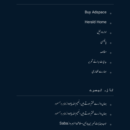
Buy Adspace
Herald Home
ادارہ دلیل
پالیسی
مقاصد
ہدایات برائے تحریر
ہمارے لکھاری
تازہ تبصرے
جہاں دائرے ختم ہوتے ہیں- نعیم اللہ باجوہ
از
طاہرہ مسعود
جہاں دائرے ختم ہوتے ہیں- نعیم اللہ باجوہ
از
طاہرہ مسعود
جب جذبات خبر بن جائیں – فاطمۃالزہرہ
از
Saba