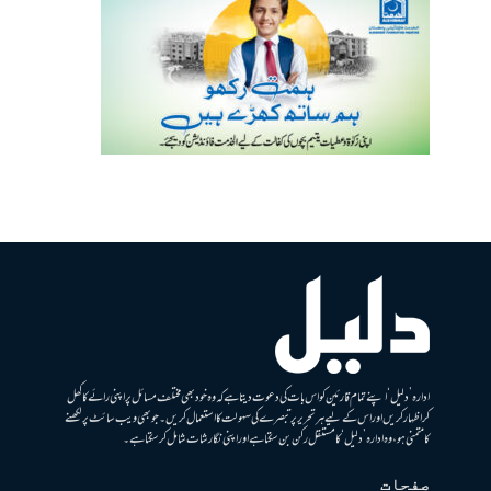
ادارہ ’دلیل‘ اپنے تمام قارئین کو اس بات کی دعوت دیتا ہے کہ وہ خود بھی مختلف مسائل پر اپنی رائے کا کھل
کر اظہار کریں اور اس کے لیے ہر تحریر پر تبصرے کی سہولت کا استعمال کریں۔ جو بھی ویب سائٹ پر لکھنے
کا متمنی ہو، وہ ادارہ ’دلیل‘ کا مستقل رکن بن سکتا ہے اور اپنی نگارشات شامل کرسکتا ہے۔
صفحات