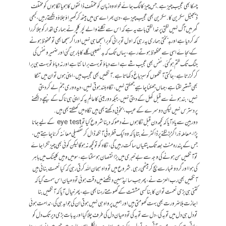
چسکا بھی عجیب چیز ہے. جس چیز کا لگ جائے خواہ وہ زبان کو مختلف ذائقوں کا ہو یا نگاہوں کو مختلف
ڈیجیٹل سکرین کا. سکرین بھی عجیب چیز ہے، دن بھر اے سی میں بیٹھ کر گھیراؤ جلاؤ دیکھتے رہیں، کبھی
گھر میں آگ نہیں لگتی پر خدا لگتی بات یہ ہے کہ اس سے نکلنے والے لچر کلچر نے ہماری اقدار کو جلا کر را
کھ کر دیا ہے اور بدبختی ہماری یہ رہی کہ اول تو برائی کو برا سمجھا ہی نہیں اور اگر سمجھا بھی تو محفوظ ہونے
کے بجاۓ اسی سے محظوظ ہوتے رہے، یہاں تک کہ بدنصیبی گلے کا ہار بن گئی اور ضمیر و نفس کی
جنگ تک ختم ہو گئی. نفس بھی عجیب شے ہے اسے دباؤ تو بہت برا مانتا ہے اور نہ دباؤ تو بہت ہی برا
کر گزرتا ہے، جاگتی آنکھوں کو سبز باغ دکھاتا ہے. آنکھیں بھی عجیب ہیں، اپنی ہوں تو ان میں تنکا
بھی شہتیر لگتا ہے، جہاں جھکنا چاہیے جھکتی نہیں، نگاہ بلند ہوتی نہیں، دیدہ وری جنم لے کر دیتی
نہیں، بند ہونے سے قبل کھل کے دیتی نہیں، جبکہ دوربینی کا عالم یہ کہ اپنی ہی ناک کے نیچے دیکھنے
پر دسترس نہیں لیکن دوسرے کے عیب، بخوبی دکھتے بھی ہیں نگاہ میں کھٹکتے بھی ہیں.
دوربین سے یاد آیا کہ کچھ دن قبل نگاہوں نے دھوکہ دینا شروع کیا تو eye test کے لیے جانا
پڑا، معاملہ ذرا گڑبڑ لگنے پر ڈاکٹر نے بتایا کہ وہ ایک قطرہ فی آنکھ ڈال کر تفصیلی معائنہ کرنا چاہتے ہیں،
جس کے پندرہ منٹ بعد تک پتلیاں ساکت رہیں گی، نگاہ کو تو کچھ نہ ہوگا لیکن کوئی بھی چیز ٹکرا جاۓ
تو آنکھیں سن ہونے کی وجہ سے بے خبری میں بڑا نقصان ہو سکتا ہے، سو میں وہیں کلینک میں باہر
کی ہوا اور گرد و غبار سے بچ کر بیٹھی رہی. شروع میں تو واہ سبحان اللہ کرتی رہی کہ کیا نعمت بنائی ہیں
آنکھیں بھی رب العزت نے، پھر جب سائیڈ سین دیکھنے میں دقت ہوئی تو دھیان اس سمت گیا کہ
کتنی ہی بڑی نعمت تو ان کا بنا کسی مشقت کے گھومتے رہنا بھی ہے، پھر خیال آیا کہ آنکھیں بنا
اجازت بلا ضرورت بھی بہت گھومتی ہیں اور ہمیں پرواہ ہی نہیں ہوتی ان کی جوابدہی کی، ندامت ہوئی
تو دل ہی دل میں توبہ کی، دل سے توبہ کی تو دھیان دل کی طرف چلا گیا اور یہ بات بڑی دیر تک دل کو