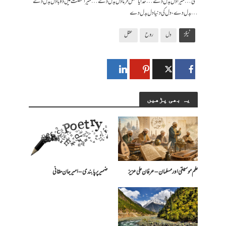
تھی … میرا دل بدل دے … خدایا فضل فرما دل بدل دے … میرا غفلت میں ڈوبا دل بدل دے
… بدل دے، دل کی دنیا دل بدل دے
ٹیگز
دل
روح
عقل
یہ بھی پڑھیں
علم موسیقی اور مسلمان – عرفان علی عزیز
ضمیر پر پابندی – امیرجان حقانی