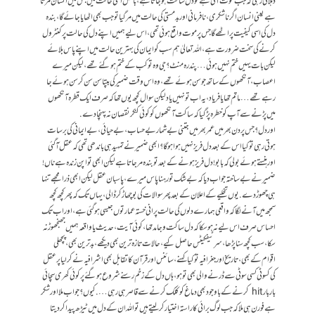
دہلاتی رہی کہ جب موت آتی ہے تو دل ساکت ہو جاتا ہے، بالکل اسی حالت میں جس میں انسان مرتا
ہے یعنی انسان اگر ناشکری، نافرمانی اور بدمستی کی حالت میں مرگیا تو جب بھی اٹھایا جائے گا،بندہ
دل کی اسی کیفیت پر اٹھے گا جس پر موت واقع ہوئی تھی، اس لیے ہمیں اپنے دل کی حالت پر کنٹرول
کرنے کی سخت ضرورت ہے، اللہ تعالیٰ ہم سب کو ایمان کی بہترین حالت میں اپنے پاس بلائے
لیکن بات یہیں ختم نہیں ہوئی… پندرہ منٹ؟ جی وہ تو کب کے ختم ہو گئے تھے، لیکن میرے
اعصاب، آنکھوں کے ساتھ جو سن ہوئے تھے، وہ اس وقت ضمیر کی بپتا سن سن کر سن ہوئے جا
رہے تھے … ماتم تھا یا فریاد، یہ اب تو نہیں یاد لیکن سوال کچھ یوں تھا کہ صرف ایک قطرہ آنکھوں
میں پڑنے سے آپ کو خطرہ پڑ گیا کہ ساکت آنکھوں کو کوئی کنکر نقصان نہ پہنچا دے.
اور دل؟ جس پر دن بھر میں عمر بھر میں جتنی بےشمار بےحساب، بےحیائی، بےایمانی کی برسات
ہوتی رہی تو کیا اس کے بعد دل فریز نہیں ہوا ہوگا؟ ابھی ضمیر نے تمہید ہی باندھی تھی کہ عقل آ گئی
اور ہنستے ہوئے بولی کہ بابو! دل فریز ہونے کے بعد تو بندہ مر جاتا ہے لیکن ابھی تو اپن زندہ ہے ناں!
ضمیر نے بےساختہ جواب دیا کہ بےشک تو رہنا پاس میرے، پاسبان عقل لیکن ابھی ذرا مجھے تنہا
ہی چھوڑ دے. یوں تخلیے کے اعلان کے بعد پھر سوالات کی بوچھاڑ کر ڈالی، یہاں تک کہ پھر کچھ کچھ
سمجھ میں آنے لگا کہ واقعی ہمارے دلوں کی حالت پرانی خستہ عمارتوں جیسی ہو گئی ہے، اور اب تک
احساس صرف اس لیے نہ ہو سکا کہ دل ساکت و جامد تھا، کوئی آیت، حدیث یا واقعہ ہمیں جھنجھوڑ نہ
سکا، سب کچھ سنا پڑھا، سرٹیفکیٹس حاصل کیے، حالات تازہ ترین بھی دیکھے، بدترین بھی، پچھلی
اقوام کے بھی، تاریخ اور جغرافیہ تو کیا کہنے، سائنس اور قرآن کا تقابل بھی اشرافیہ نے کر لیا پر عقل
کی کسوٹی کسی سوٹی سے ڈرنے والی بھی تو ہو، ہاں دل کے زخم رسنے شروع ہو گئے پر کوئی کھری سچائی
بار بار hit کرنے کے باوجود بھی دماغ کو کلک کرنے سے قاصر ہی رہی ….کیوں؟ جواب ملا اور شکر
ہے فورن ہی ملا کہ جب لوگ برائی کا راستہ اختیار کر لیتے ہیں تو اللہ ان کے دل میں ٹیڑھ پیدا کر دیتا