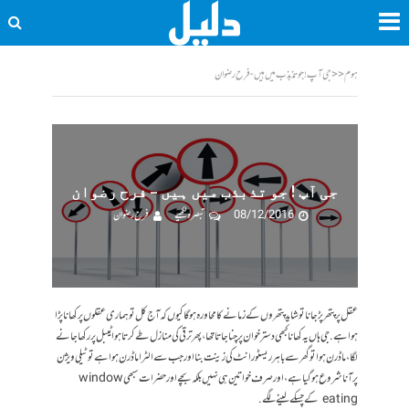
ہوم
<<
جی آپ ! جو تذبذب میں ہیں - فرح رضوان
جی آپ ! جو تذبذب میں ہیں – فرح رضوان
08/12/2016
تبصرہ لکھیے
فرح رضوان
عقل پر پتھر پڑ جانا تو شاید پتھروں کے زمانے کا محاورہ ہوگا کیوں کہ آج کل تو ہماری عقلوں پر کھانا پڑا
ہوا ہے. جی ہاں یہ کھانا کبھی دسترخوان پر چنا جاتا تھا، پھر ترقی کی منازل طے کرتا ہوا ٹیبل پر رکھا جانے
لگا، ماڈرن ہوا تو گھر سے باہر ریسٹورانٹ کی زینت بنا اور جب سے الٹرا ماڈرن ہوا ہے تو ٹیلی ویژن
پر آنا شروع ہو گیا ہے، اور صرف خواتین ہی نہیں بلکہ بچے اور حضرات سبھی window
eating کے چسکے لینے لگے.