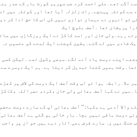
ے آگے تھے۔علی احمد کرد جب سپریم کورٹ بار کے صدر بنے
باد سے کوئٹہ پہنچے۔رات زلزلہ آیا تھا اور کوئٹہ میں اد
ی تو انہوں نے مہمان نوازی نہیں کی اس کا حق ادا کر دی
را پریشان تھا ۔آصف بلوچ ایک
رتے رہے۔ولی خان اور اسد کاکڑ نے ایک روزگاڑی میں سات
ک شادی میں لے گئے۔یقین کیجئے ایک لمحے کو محسوس نہ 
مجھے اپنے دوست یاد آنے لگے۔سبھی وکیل تھے ۔لیکن کسی 
تھا۔وقت ہمیں کتنا تبدیل کر دیتا ہے۔ہم ایک دوسرے سے 
ر ملا۔رابطہ ہوا تو اس وقت آصف ایک دوست کی لاش پر کھڑے
ا۔میں نے کہا آصف بھائی ولی خان ،کرد، نصراللہ ،کاکڑ۔
 والا آدمی ہے ،کہا: ’’ آصف بھائی آپ کے سارے دوست محفو
ی دوست باقی نہیں بچا۔بار خالی ہو گئی ہے آصف بھائی‘‘
 جنگ میں وہ سارے قرض بھی اتار دیے ہیں جو ان پر واجب 