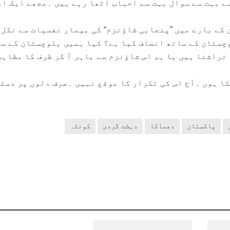
ے بہت سے سوال بہت سے احباب اٹھا رہے ہیں ۔مجھے ایک او
کے بارے میں ”پنجابی شاؤنزم“ کی بیمار نفسیات سے نکل 
چستان کے ساتھ انصاف کیا ہے؟ کیا ہمیں بلوچستان کے س
تراشنا ہیں یا ہم اس شاؤنزم سے باہر آ کر ظرف کا مظاہر
کا ہوں ۔آج اس کی تکرار کا موقع نہیں ۔صرف دلوں پر دست
پاکستان
دھماکا
دہشت گردی
کوئٹہ