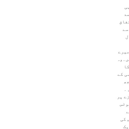
ی
مد
فاق
سے
ل
میرے
ں۔وہ
کا
ی کے
جھ
 ۔
ے پر
وٹس
ے
 کی
یک