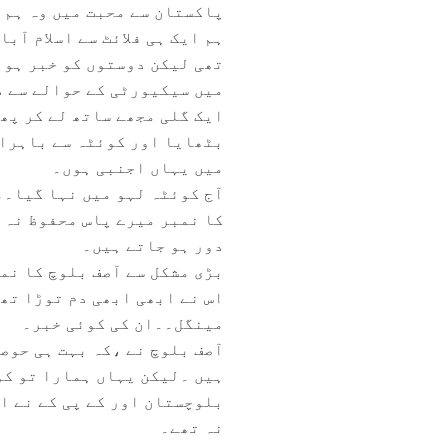
پاکستان سے محبت میں وہ ہم س
ہم ایک ہی فلائٹ سے اسلام آ
تھی لیکن دوستوں کو خبر ہوئ
میں سیکیورٹی کے حوالے سے ذ
ایک گلی مجھے ساتھ لے کر پھ
بٹھایا اور کوئٹہ سے باہرای
میں یہاں اجنبی ہوں۔
آج کوئٹہ لہو میں نہا گیا۔
کا نمبر میرے پاس محفوظ نہ 
دور ہو جاتے ہیں۔
بڑی مشکل سے آصف بلوچ کا نمب
اس نے ابھی ابھی دم توڑا تھ
مینگل۔۔ان کی کوئی خبر۔
آصف بلوچ نے ،کہ بہت ہی حوصلے
ہیں ۔لیکن یہاں ہمارا تو کوئ
بلوچستان اور کے پی کے نے اس
نہ تھے۔