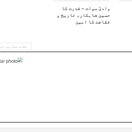
وادیٔ سوات – قدرت کا
حسین شاہکار، تاریخ و
ثقافت کا امین
تمام تحاریر دی