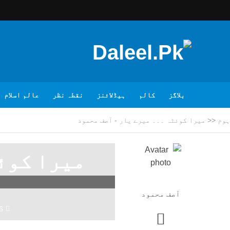
بلاگز
کالم
ہیڈلائنز
نقطہ نظر
عالم اسلام
ہوم
<<
میرا کوئٹہ ۔۔۔ میرے یار - آصف محمود
میرا کوئٹ
آصف محمود
6