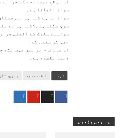
اس موقع پرسانحے کے حوالے س
سوال اٹھانا ہے۔
سوال یہ ہے کیا ہم بلوچستان 
سوچ سکتے ہیں؟کیا ہم نے بلو
سوتیلے سلوک کے آئینی جواز 
بھی کر سکیں گے؟
اس شاؤنزم پر میں بہت لکھ چ
دینا مقصود ہے۔
ٹیگز
آصف محمود
بلوچستان
یہ بھی پڑھیں