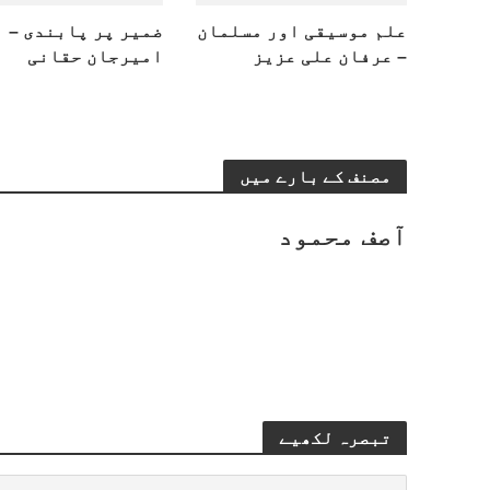
علم موسیقی اور مسلمان
ضمیر پر پابندی –
– عرفان علی عزیز
امیرجان حقانی
مصنف کے بارے میں
آصف محمود
تبصرہ لکھیے