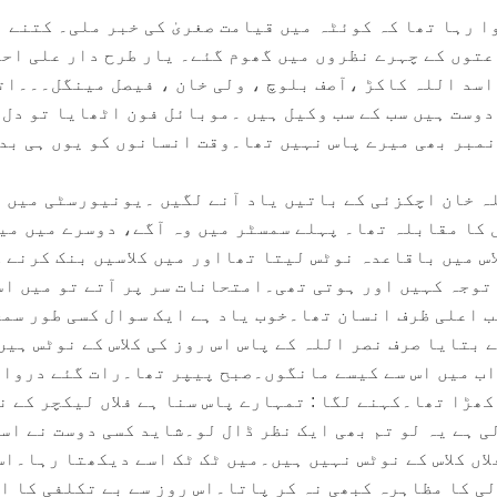
 رہا تھا کہ کوئٹہ میں قیامت صغریٰ کی خبر ملی۔ کتنے ہ
توں کے چہرے نظروں میں گھوم گئے۔ یار طرح دار علی اح
سد اللہ کاکڑ ،آصف بلوچ ، ولی خان ، فیصل مینگل۔۔۔ات
وست ہیں سب کے سب وکیل ہیں ۔موبائل فون اٹھایا تو دل 
 نمبر بھی میرے پاس نہیں تھا۔وقت انسانوں کو یوں ہی بد
ہ خان اچکزئی کے باتیں یاد آنے لگیں ۔یونیورسٹی میں 
 کا مقابلہ تھا۔ پہلے سمسٹر میں وہ آگے، دوسرے میں می
اس میں باقاعدہ نوٹس لیتا تھااور میں کلاسیں بنک کرنے 
 توجہ کہیں اور ہوتی تھی۔امتحانات سر پر آتے تو میں اس
 اعلی ظرف انسان تھا۔خوب یاد ہے ایک سوال کسی طور سم
ے بتایا صرف نصر اللہ کے پاس اس روز کی کلاس کے نوٹس ہیں
اب میں اس سے کیسے مانگوں۔صبح پیپر تھا۔رات گئے درواز
ھڑا تھا۔کہنے لگا : تمہارے پاس سنا ہے فلاں لیکچر کے ن
ی ہے یہ لو تم بھی ایک نظر ڈال لو۔شاید کسی دوست نے اس
فلاں کلاس کے نوٹس نہیں ہیں۔میں ٹک ٹک اسے دیکھتا رہا۔اس
لی کا مظاہرہ کبھی نہ کر پاتا۔اس روز سے بے تکلفی کا ا