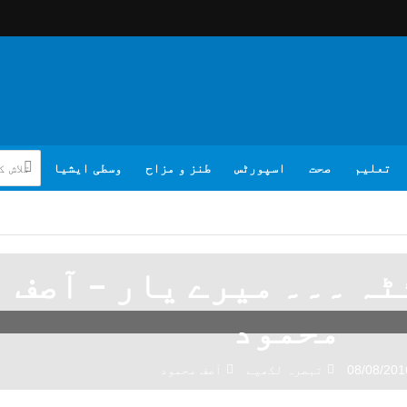
تعلیم
صحت
اسپورٹس
طنز و مزاح
وسطی ایشیا
ہ ۔۔۔ میرے یار – آصف
محمود
08/08/201
تبصرہ لکھیے
آصف محمود