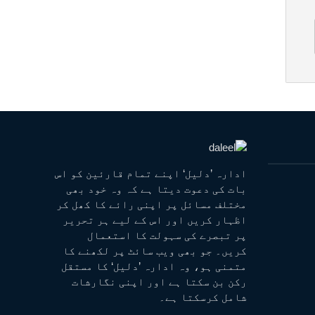
ادارہ ’دلیل‘ اپنے تمام قارئین کو اس
بات کی دعوت دیتا ہے کہ وہ خود بھی
مختلف مسائل پر اپنی رائے کا کھل کر
اظہار کریں اور اس کے لیے ہر تحریر
پر تبصرے کی سہولت کا استعمال
کریں۔ جو بھی ویب سائٹ پر لکھنے کا
متمنی ہو، وہ ادارہ ’دلیل‘ کا مستقل
رکن بن سکتا ہے اور اپنی نگارشات
شامل کرسکتا ہے۔