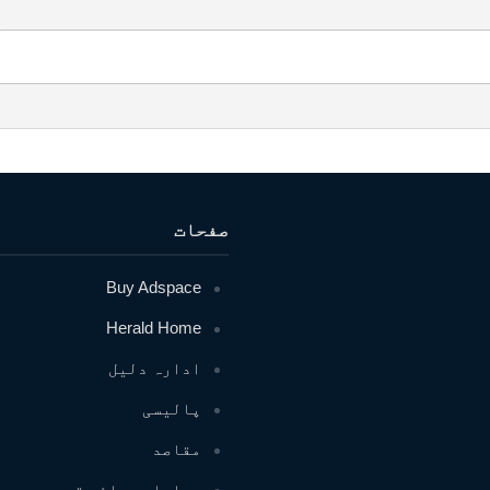
صفحات
Buy Adspace
Herald Home
ادارہ دلیل
پالیسی
مقاصد
ہدایات برائے تحریر