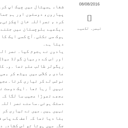
08/08/2016
شفاء ہسپتال میں چیک اپ کروا
پیاروں، دوستوں اور ہم جماع
کرد ، نصراللہ خان اچکزئی،ا
تبصرہ لکھیے
دیکھیے بلوچستان میں جتنے د
ہوک سی نکلی۔آج کسی ایک کا
دیتا ہے۔
یادوں نے ہجوم کیا۔ نصر الل
اور اس کے درمیان گولڈ میڈل
ریگولر طالب علم تھا ۔وہ کل
عادی ، کلاس میں بیٹھ کر بھی
نوٹس لے کر تیاری کرتا۔عجیب
نہیں آ رہا تھا ۔ایک دوست ن
مجھے تھوڑا عجیب سا لگا کہ 
دستک ہوئی۔سامنے نصر اللہ ک
نہیں ہیں۔میں نے تیاری کر ل
بتا دیا تھا کہ آصف کے پاس 
جگہ میں ہوتا تو اس کشادہ د