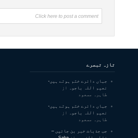
Click here to post a comment
تازہ تبصرے
جہاں دائرے ختم ہوتے ہیں-
نعیم اللہ باجوہ
از
طاہرہ مسعود
جہاں دائرے ختم ہوتے ہیں-
نعیم اللہ باجوہ
از
طاہرہ مسعود
جب جذبات خبر بن جائیں –
فاطمۃالزہرہ
از
Saba