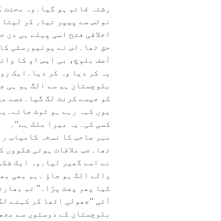
رشتہ قائم ہو گیا۔وہ محنت ک
نوٹس سے پیپر تیار کر لیتا۔
اخلاقی فتح اسی پہلے ہی دن ح
حق تھا۔اس نے یونیورسٹی کا 
آصف بلوچ، بی ایس او کا وا
یہ کر دیا وہ کر دیا۔ایک روز
بلوچستان ہم سے الگ ہو ہی جا
کو جیسے کرنٹ لگ گیا۔غصے میں
یوں کہہ رہے ہو ٹوٹ جائے۔یہ
کسی کی۔یہ میرا ملک ہے‘‘۔
مہر صاحب کا نسخہ کامیاب رہ
تھا۔جب ملاقات ہوتی شکووں ک
نے اسے گھیر لیا۔وہ ایک شکو
والے الگ ہو جاؤ ۔ہم بھی ب
کیا پھر پھٹ پڑا۔’’ تم بھارت
آتی ‘‘جھولی اٹھا کر کہنے ل
بلوچستان کے دوستوں سے مجھے