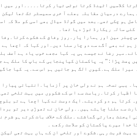
رتا کلاسیں اٹینڈ کرتا نوٹس تیار کرتا۔۔۔۔۔اور میں اس
ہمارے درمیان مقابلہ بھلے آ خری سمیسٹر تک تھا لیکن
اصل ہو چکی تھی۔بعد میں گولڈ میڈل بھی اسی کو ملا کہ اس
کئی سالہ ریکارڈ توڑ دیا تھا۔
ئس چیئر مین اور ہمارا یار۔روز وفاق کے شکوے کرتا۔وفاق
 ہم نے بھی آگے سے دو چار سنا دیں۔اور کہا کہ اچھا ہے
ئے۔مہر رضا نے جیسے ہی یہ کہا مجھے خوب یاد ہے آصف بل
 پھٹ پڑا : ’’ یہ پاکستان کیاپنجابی کے باپ کا ملک ہے ج
 میرا ملک ہے۔کیوں الگ ہو جائیں ہم اس سے۔یہ کیا جاگی
ا۔ یہی نسخہ ہم نے ولی خان پر آزمایا۔انتہائی پیارا 
ا اظہار کرتا۔ریاست سے ا س کے شکووں میں بہت تلخی تھی
ہ کرتا ہم دو کردیتے۔ایک دوست نے کہا اچھا ہے تم بلوچ
ھارت سے ملنا چاہتے ہیں۔۔ولی خان نے تھوڑی دیر تو بردا
ی ایجنٹ بھارتی گماشتے ۔ملک کے خلاف بات کرتے ہو شرم ن
گا خدا میرے پاکستان کو سلامت رکھے ۔
 بہت قربت رہی۔شکوے اور تلخی ان کے ہاں بہت تھی لیکن