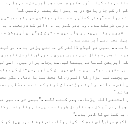
اتے ہوئے کہا… ”وہ حکیم صاحب بچہ آپریشن سے ہوا ہے… 
م از کم چار پانچ دن یا پھر ایک ہفتہ رکھیں گے“
ئے بولے… ”بھئی کمال ہے… ہمارے وقتوں میں تو عورتیں 
رمل طریقے سے…. وہ بھی گھر پہ … دائی کے ذریعے…. یہ ج
 شروع ہوئے ہیں، ہر چار میں سے تین زچگیاں آپریشن سے
پہلا بچہ بھی آپریشن سے…“
احب …. ہمیں تو لیڈی ڈاکٹر کی ماننی پڑتی ہے … جو کہتی
یے نا جس ہسپتال میں میری بیوی ہے وہاں نارمل ڈلیوری 
ہ آپریشن کے ساتھ پینتالیس سے پچاس ہزار میں .. اسی لی
ہی مشورہ دیتی ہیں … اس میں ان کی اور ہسپتال کی دونو
ھی پچیس تیس ہزار کا ڈلیوری کا بجٹ بنایا تھا… مگر بجٹ
 آفس سے ادھار لینے پڑے… ان کو تو کمانے سے مطلب ہے…
ئے..“
 استغفراللہ پڑھا…. پھر کہنے لگے….”جبھی تو…. میں خو
اجرا ہے، آج کل بچے نارمل طریقے سے پیدا ہونا بند ہوگئ
 یہ کمائی کا گھر ہے….“
 اکرم میاں! اس قوم کا کیا ہوگا… اس قوم نے ہر چیز کو ک