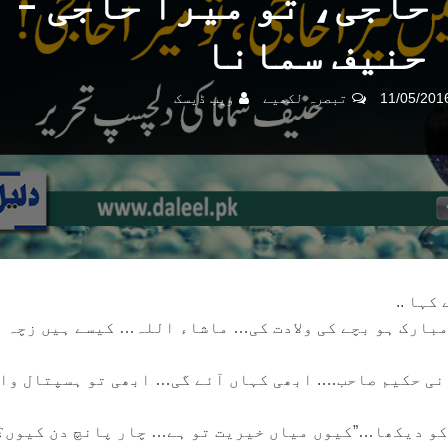
حاجی، تو میرا حاجی –
حنیف سمانا
11/05/201
تبصرہ لکھیے
ویب ڈیسک
کہا ..
 مبارک ہو بچے کی ولادت کی… ماشاء اللہ… کیسے ہیں زچہ 
نی حکیم صاحب…. ابھی کہاں آئے گی… ابھی تو ہسپتال وا
کو دیکھا…”کیوں میاں خیریت تو ہے… چار پانچ دن کیوں؟