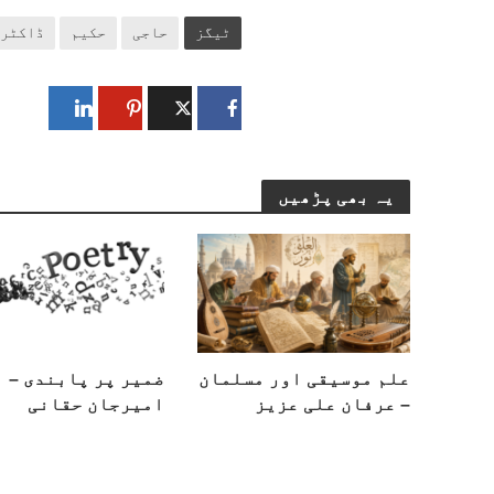
ٹیگز
حاجی
حکیم
ڈاکٹر
یہ بھی پڑھیں
علم موسیقی اور مسلمان
ضمیر پر پابندی –
– عرفان علی عزیز
امیرجان حقانی