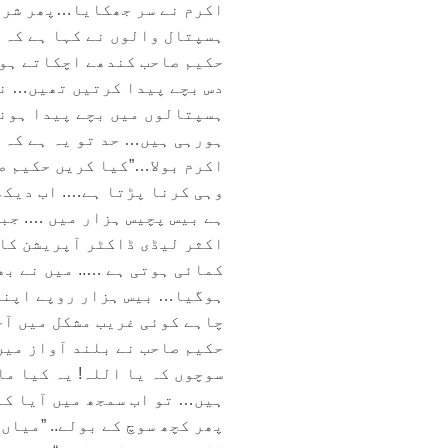
اکرم نے سر جھکایا…پھر شرم
ہسپتال والوں نے کہا ہے کہ ک
حکیم صاحب کندھے اچکاتے ہو
دس بچے پیدا کرتیں تھیں… نا
ہسپتالوں میں بچے پیدا ہونا
ہورہی ہیں… حد تو یہ ہے کہ 
اکرم بولا…”کیا کریں حکیم ص
وہی کرنا پڑتا ہے…. اب دیکھ
ہے بیس پچیس ہزار میں …. جبک
اکثر لیڈی ڈاکٹر آپریشن کا 
کمائی ہوتی ہے ….. میں نے ب
ہوگیا… بیس ہزار روپے اپنی
چاہے کوئی غریب مشکل میں آجا
حکیم صاحب نے بلند آواز میں
سوچوں کہ یا اللہ! یہ کیا م
ہیں… تو اب سمجھ میں آیا کہ
پھر کچھ سوچ کے بولے.. ”میاں