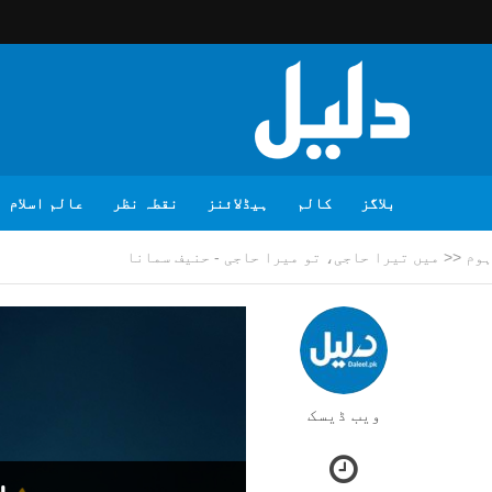
بلاگز
کالم
ہیڈلائنز
نقطہ نظر
عالم اسلام
ہوم
<<
میں تیرا حاجی، تو میرا حاجی - حنیف سمانا
ویب ڈیسک