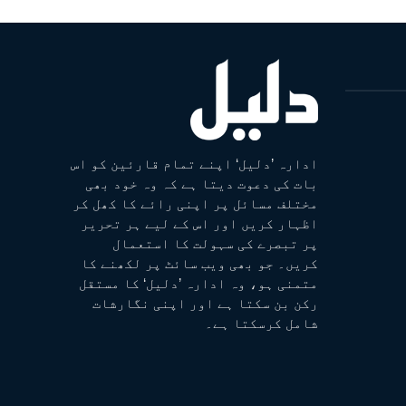
ادارہ ’دلیل‘ اپنے تمام قارئین کو اس
بات کی دعوت دیتا ہے کہ وہ خود بھی
مختلف مسائل پر اپنی رائے کا کھل کر
اظہار کریں اور اس کے لیے ہر تحریر
پر تبصرے کی سہولت کا استعمال
کریں۔ جو بھی ویب سائٹ پر لکھنے کا
متمنی ہو، وہ ادارہ ’دلیل‘ کا مستقل
رکن بن سکتا ہے اور اپنی نگارشات
شامل کرسکتا ہے۔