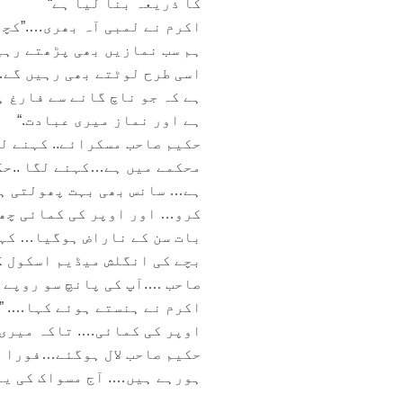
کا ذریعہ بنا لیا ہے“
اکرم نے لمبی آہ بھری….”کچھ
ہم سب نمازیں بھی پڑھتے رہی
اسی طرح لوٹتے بھی رہیں گے…
ہے کہ جو ناچ گانے سے فارغ 
ہے اور نماز میری عبادت.“
حکیم صاحب مسکرائے.. کہنے لگ
محکمے میں ہے…کہنے لگا ..حک
ہے… سانس بھی بہت پھولتی ہ
کرو… اور اوپر کی کمائی چھ
بات سن کے ناراض ہوگیا… کہن
بچے کی انگلش میڈیم اسکول ک
صاحب ….آپ کی پانچ سو روپے ک
اکرم نے ہنستے ہوئے کہا…. ”
اوپر کی کمائی…. تاکہ میری
حکیم صاحب لال ہوگئے…فورا 
ہورہے ہیں…. آج مسواک کی یا