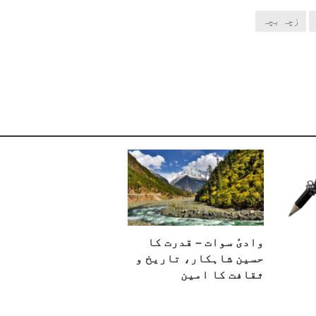
زچہ بچہ
وادیٔ سوات – قدرت کا
حسین شاہکار، تاریخ و
ثقافت کا امین