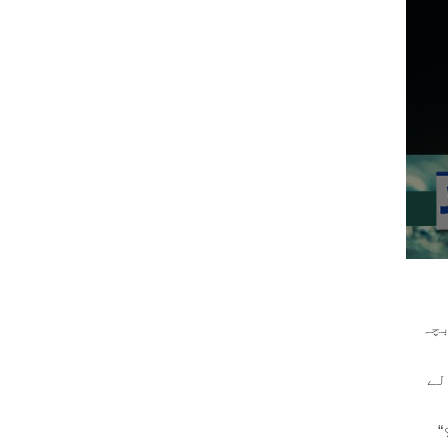
بچہ
لے
“