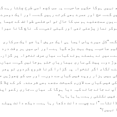
 نہیں ہوگا حکیم صاحب…. یہ سب کچھ اسی طرح چلتا رہے گ
ں گے… حج اور عمرے بھی کرتے رہیں گے…. اور ایک دوسرے 
یوں سمجھئیے ہم سب کا حال تو اس فلمی طوائف کے جیسا ہ
ہوکر نماز پڑھتی تھی اور کہتی تھی…. کہ ناچ گانا میرا 
ے.. ”کل میرے پاس ایسا ہی ایک مریض آیا جو ایک سرکاری
یم صاحب… پیٹ بہت بڑھ گیا ہے…اور اس میں ہر وقت درد 
ے…میں نے ہنستے ہوئے کہا… میاں صرف تنخواہ پر گزارہ
وڑ دو… پیٹ کی ساری بیماریاں ختم ہوجائیں گی…. میاں
ے لگا، اگر تنخواہ پہ گزارا کرنا شروع کردوں تو پھر 
ی بیس ہزار روپے فیس کہاں سے دوں… اور سب کو چھوڑیں ح
ی فیس کہاں سے لاؤں، کمبخت مجھے بھی شرمندہ کر کے چلا گی
آپ نے جاتے جاتے کہہ دیا ہوگا کہ میاں …جاری رکھو اپن
 فیس نکلتی رہے…ہاہاہاہا“
ڈانٹا… ”ابے چپ…. دانت دکھا رہا ہے… دیکھ دانت پیلے
 نہیں؟“