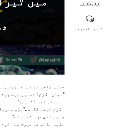
میں تیرا 
11/05/2016
6
تبصرہ لکھیے
حکیم صاحب نے اپنے پڑوسی سے 
”میاں اکرم ! تمہیں بہت بہت
… بیگم گھر آگئیں؟“
اکرم کہنے لگا….”بڑی مہربا
چار پانچ دن رکھیں گے“
حکیم صاحب نے حیرت سے اکرم 