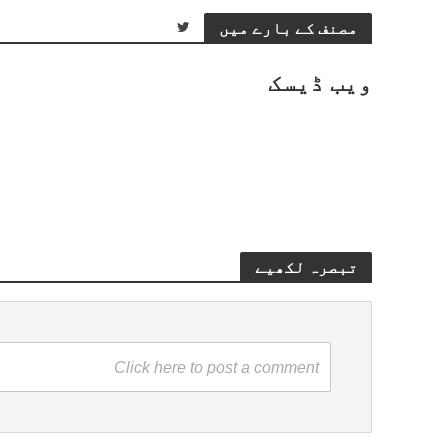
مصنف کے بارے میں
ویب ڈیسک
تبصرہ لکھیے
Click here to post a comment