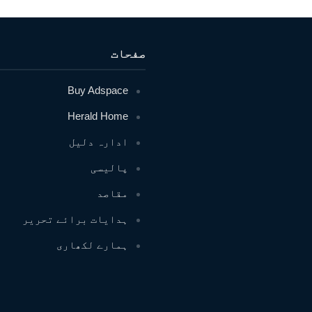
صفحات
Buy Adspace
Herald Home
ادارہ دلیل
پالیسی
مقاصد
ہدایات برائے تحریر
ہمارے لکھاری