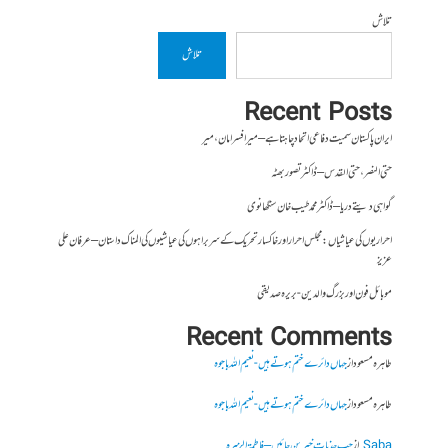
تلاش
تلاش
Recent Posts
ایران پاکستان سمیت دفاعی اتحاد چاہتا ہے – میر افسر امان،میر
حتی النصر ، حتی القدس – ڈاکٹر تصور بھٹہ
گواہی دیتے دریا – ڈاکٹر محمد طیب خان سنگھانوی
احراریوں کی عیاشیاں : مجلس احرار اور خاکسار تحریک کے سربراہوں کی عیاشیوں کی المناک داستان – عرفان علی
عزیز
موبائل فون اور بزرگ والدین- بریرہ صدیقی
Recent Comments
طاہرہ مسعود
از
جہاں دائرے ختم ہوتے ہیں- نعیم اللہ باجوہ
طاہرہ مسعود
از
جہاں دائرے ختم ہوتے ہیں- نعیم اللہ باجوہ
Saba
از
جب جذبات خبر بن جائیں – فاطمۃالزہرہ