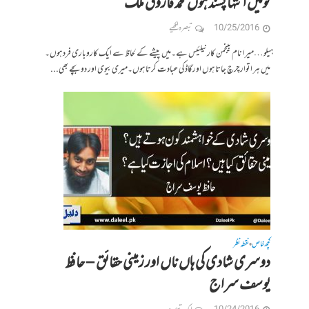
تومیں انتہا پسند ہوں محمد فاروق ملک
10/25/2016
تبصرہ لکھیے
ہیلو…میرا نام بینجمن کارنیلئیس ہے۔میں پیشے کے لحاظ سے ایک کاروباری فرد ہوں۔
میں ہر اتوار چرچ جاتا ہوں اورگاڈکی عبادت کرتا ہوں۔میری بیوی اور دو بچے بھی...
کچھ خاص
نقطہ نظر
•
دوسری شادی کی ہاں ناں اور زمینی حقائق – حافظ
یوسف سراج