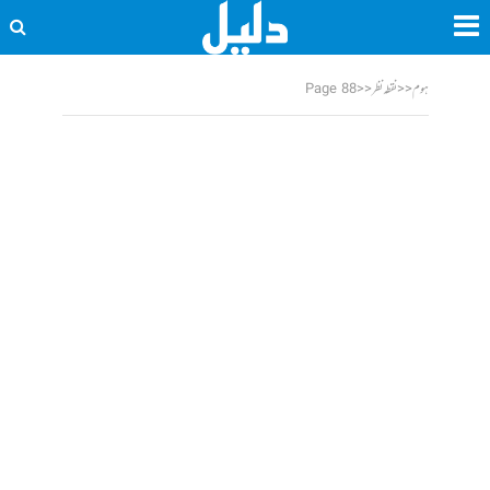
ہوم
<<
نقطہ نظر
<<
Page 88