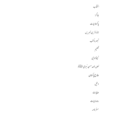
انتخاب
بلاگز
پاکستانیات
تازہ ترین خبریں
تبصرہ کتب
تعلیم
ٹیکنالوجی
خطبہ جمعہ مسجد نبوی ﷺ
دفاع پاکستان
دلیل
دینیات
روحانیات
سفرنامہ