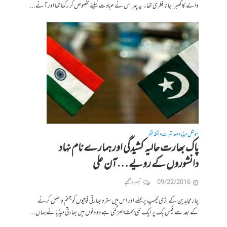
والے کا گھبرا جانا فطری تھا۔ یہ پہر اس نے عبادت کیلئے مخصوص کر رکھا تھا اور آنے...
سوشل میڈیا
معاشرت
نقطہ نظر
•
•
پاک بھارت حالیہ کشیدگی اور ہمارے نام نہاد
دانشوروں کے رویے… آن علی
09/22/2016
تبصرہ لکھیے
چار مجاہدین کے اڑی کیمپ پر حملے اور اس میں سترہ بھارتی فوجیوں کو جہنم واصل کرنے
کے بعد سے فیس بک پر ایک نئی بحث چھڑ گئی ہے دو دنوں میں بھارتی میڈیا نے جہاں...