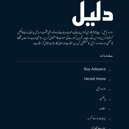
ادارہ ’دلیل‘ اپنے تمام قارئین کو اس بات کی دعوت دیتا ہے کہ وہ خود بھی مختلف مسائل پر اپنی رائے کا کھل
کر اظہار کریں اور اس کے لیے ہر تحریر پر تبصرے کی سہولت کا استعمال کریں۔ جو بھی ویب سائٹ پر لکھنے
کا متمنی ہو، وہ ادارہ ’دلیل‘ کا مستقل رکن بن سکتا ہے اور اپنی نگارشات شامل کرسکتا ہے۔
صفحات
Buy Adspace
Herald Home
ادارہ دلیل
پالیسی
مقاصد
ہدایات برائے تحریر
ہمارے لکھاری