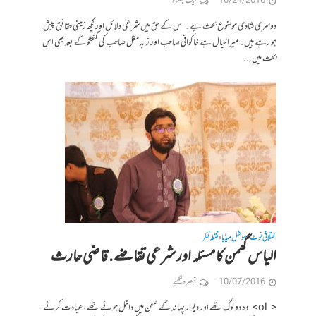
10/24/2016
ایک تبصرہ
دوسری شادی موضوع بحث ہے۔ اس کے حق میں شرعی دلائل اور کچھ زمینی حقائق پیش
ہو رہے ہیں۔ میرا خیال ہے خاکوانی صاحب اور زاہد مغل صاحب کی گفتگو کے بعد بھی اس
بحث میں...
اختلافی نوٹ
سوشل میڈیا
نقطہ نظر
•
•
الیاس گھمن کا مسئلہ اور شرعی تقاضے. قاضی حارث
10/07/2016
تبصرہ لکھیے
< ol> وہ دو لوگ تھے اور دیوار پھاند کے صحن میں داخل ہوئے تھے، عبادت کرنے