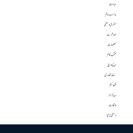
مباحث
مذاہب عالم
مشرق وسطی
معاشرت
معلومات
منتخب کالم
میڈیا واچ
نئے لکھاری
نقطہ نظر
ہیڈلائنز
واقعات
وسطی ایشیا