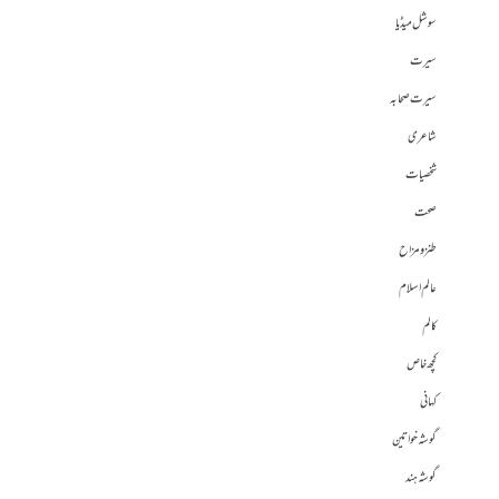
سوشل میڈیا
سیرت
سیرت صحابہ
شاعری
شخصیات
صحت
طنز و مزاح
عالم اسلام
کالم
کچھ خاص
کہانی
گوشہ خواتین
گوشہ ہند