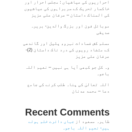
احراریوں کی عیاشیاں : مجلس احرار اور
خاکسار تحریک کے سربراہوں کی عیاشیوں
کی المناک داستان – عرفان علی عزیز
موبائل فون اور بزرگ والدین- بریرہ
صدیقی
مسلم کش فسادات نہرو، پٹیل اور گاندھی
کے متضاد رویوں کی درد ناک داستان (2)-
عرفان علی عزیز
وہ کل جو کبھی آیا ہی نہیں – نعیم اللہ
باجوہ
اللہ تعالیٰ کی پناہ طلب کرنے کی جامع
دعا – محمد عدنان
Recent Comments
طاہرہ مسعود
از
جہاں دائرے ختم ہوتے
ہیں- نعیم اللہ باجوہ