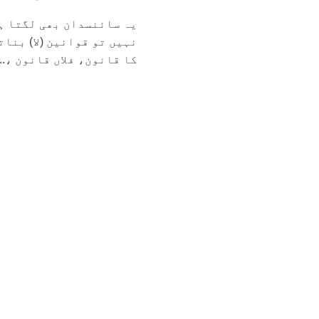
یہ سائنسدان بھی لگتا ہے
نہیں تو قوانین (لا) بنا
کا قانون، فلاں قانون ،...