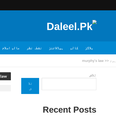
بلاگز
کالم
ہیڈلائنز
نقطہ نظر
عالم اسلام
ہوم
<<
murphy's law
تلاش
 law
تلا
ش
Recent Posts