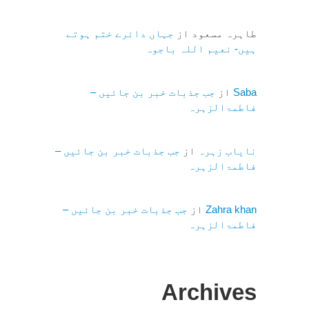
طاہرہ مسعود
از
جہاں دائرے ختم ہوتے
ہیں- نعیم اللہ باجوہ
Saba
از
جب جذبات خبر بن جائیں –
فاطمۃالزہرہ
نایاب زہرہ
از
جب جذبات خبر بن جائیں –
فاطمۃالزہرہ
Zahra khan
از
جب جذبات خبر بن جائیں –
فاطمۃالزہرہ
Archives