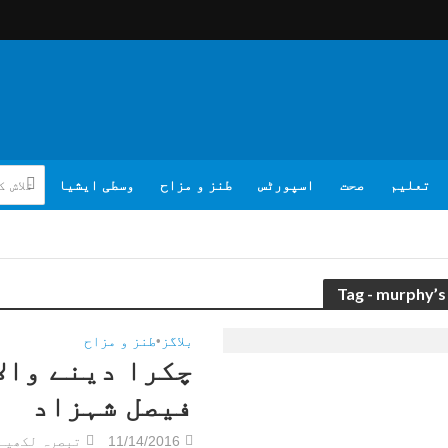
تعلیم
صحت
اسپورٹس
طنز و مزاح
وسطی ایشیا
Tag - murphy’s
بلاگز
•
طنز و مزاح
چکرا دینے والا
فیصل شہزاد
11/14/2016
تبصرہ لکھیے