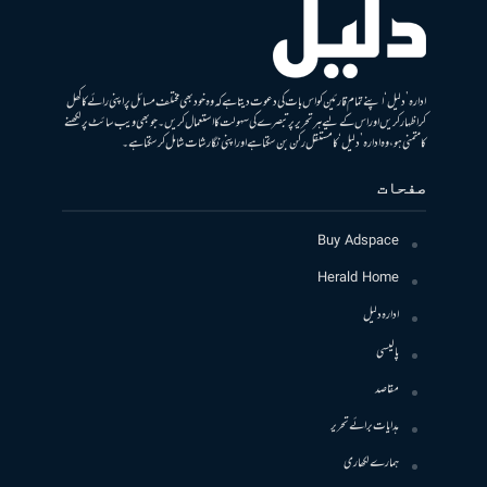
ادارہ ’دلیل‘ اپنے تمام قارئین کو اس بات کی دعوت دیتا ہے کہ وہ خود بھی مختلف مسائل پر اپنی رائے کا کھل
کر اظہار کریں اور اس کے لیے ہر تحریر پر تبصرے کی سہولت کا استعمال کریں۔ جو بھی ویب سائٹ پر لکھنے
کا متمنی ہو، وہ ادارہ ’دلیل‘ کا مستقل رکن بن سکتا ہے اور اپنی نگارشات شامل کرسکتا ہے۔
صفحات
Buy Adspace
Herald Home
ادارہ دلیل
پالیسی
مقاصد
ہدایات برائے تحریر
ہمارے لکھاری