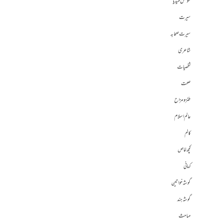
سوشل میڈیا
سیرت
سیرت صحابہ
شاعری
شخصیات
صحت
طنز و مزاح
عالم اسلام
کالم
کچھ خاص
کہانی
گوشہ خواتین
گوشہ ہند
مباحث