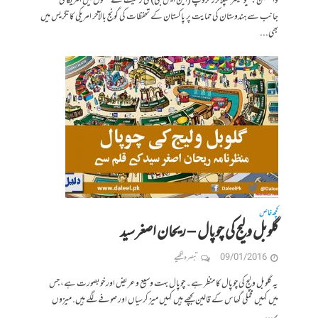
واشنگٹن: نیوکلیئر سپلائرز گروپ (این ایس جی) کی رکنیت کے حصول میں امریکا کی
جانب سے ہندوستان کی حمایت پر پاکستان کے تحفظات کی گونج بالآخر امریکی کانگریس میں
بھی...
کچھ خاص
گلوبل ولیج کی چوپال – ریحان اصغر سید
09/01/2016
تبصرہ لکھیے
یہ گلوبل ولیج کی چوپال کا منظر ہے۔ چوپال بہت وسیع و عریض اور خوبصورت ہے، جس
میں کہیں مخملی گھاس کے قالین بچھے ہیں کہیں میز کرسیاں اور صوفے لگے ہیں. میزوں
پر...