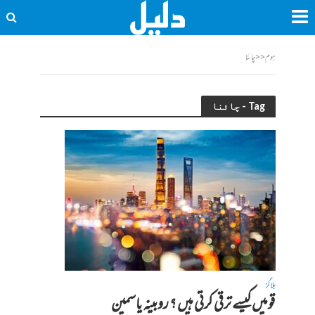
ہوم
<<
چائنا
Tag - چائنا
بلاگز
قومیں کیسے ترقی کرتی ہیں ؟ روبینہ یاسمین