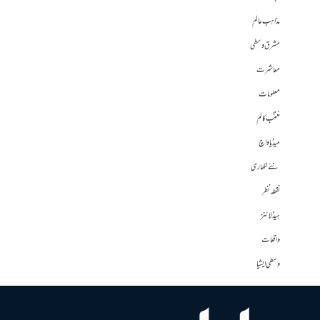
مذاہب عالم
مشرق وسطی
معاشرت
معلومات
منتخب کالم
میڈیا واچ
نئے لکھاری
نقطہ نظر
ہیڈلائنز
واقعات
وسطی ایشیا