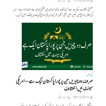
11/10/2016
تبصرہ لکھیے
صنعتی انقلاب کے بعد سے آج تک عالمی آبادی میں جتنی تیزی سے اضافہ ہوا ہے، اس
کی مثال تاریخ میں کہیں نہیں ملتی. لیکن ہم زیادہ پرانی تاریخ کی چھان پھٹک نہیں کریں...
کچھ خاص
صرف دو چیزیں جن پر پورا پاکستان ایک ہے – امریکی
سینٹ میں انکشاف
09/15/2016
تبصرہ لکھیے