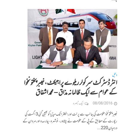
دلیل
انٹر ڈسٹرکٹ سرکولر ریلوے پراجیکٹ، خیبرپختونخوا
کے عوام سے ایک ظالمانہ مذاق – محمد اشفاق
08/08/2016
ایک تبصرہ
خیبرپختونخوا حکومت کی جانب سے پرنٹ اور الیکٹرانک میڈیا کو بھیجی گئی 3 اگست کی
رپورٹ کے مطابق کے پی کے حکومت نے پشاور، نوشہرہ، چارسدہ اور مردان کے
درمیان 220...