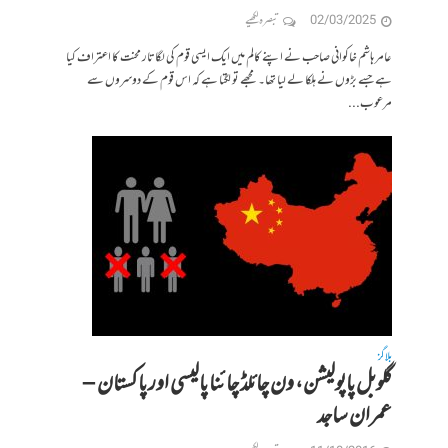
02/03/2025
تبصرہ لکھیے
عامر ہاشم خاکوانی صاحب نے اپنے کالم میں ایک ایسی قوم کی لگاتار محنت کا اعتراف کیا
ہے جسے بڑوں نے ہلکا لے لیا تھا۔ مجھے تو لگتا ہے کہ اس قوم کے دوسروں سے
مرعوب...
بلاگز
گلوبل پاپولیشن، ون چائلڈ چائنا پالیسی اور پاکستان –
عمران ساجد