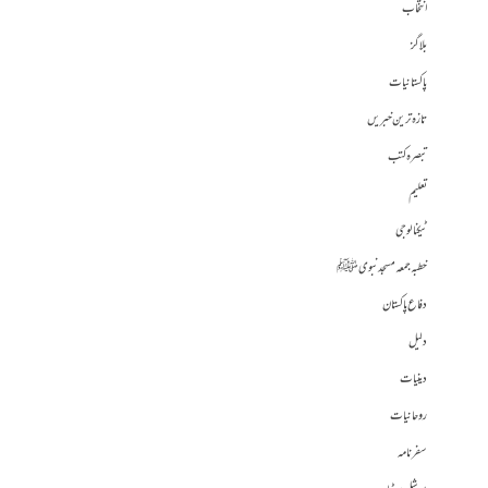
انتخاب
بلاگز
پاکستانیات
تازہ ترین خبریں
تبصرہ کتب
تعلیم
ٹیکنالوجی
خطبہ جمعہ مسجد نبوی ﷺ
دفاع پاکستان
دلیل
دینیات
روحانیات
سفرنامہ