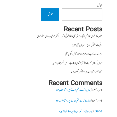
تلاش
تلاش
Recent Posts
عصرِ نو کا فکری تلاطم: ایک سقراطی و افلاطونی محاکمہ – ڈاکٹر محمد طیب خان سنگھانوی
رنجیت سنگھ کی فوج – عرفان علی عزیز
وجودِ خدا، مذہب اور موجودہ صورتحال- کبیر علی
ایران پاکستان سمیت دفاعی اتحاد چاہتا ہے – میر افسر امان،میر
حتی النصر ، حتی القدس – ڈاکٹر تصور بھٹہ
Recent Comments
طاہرہ مسعود
از
جہاں دائرے ختم ہوتے ہیں- نعیم اللہ باجوہ
طاہرہ مسعود
از
جہاں دائرے ختم ہوتے ہیں- نعیم اللہ باجوہ
Saba
از
جب جذبات خبر بن جائیں – فاطمۃالزہرہ