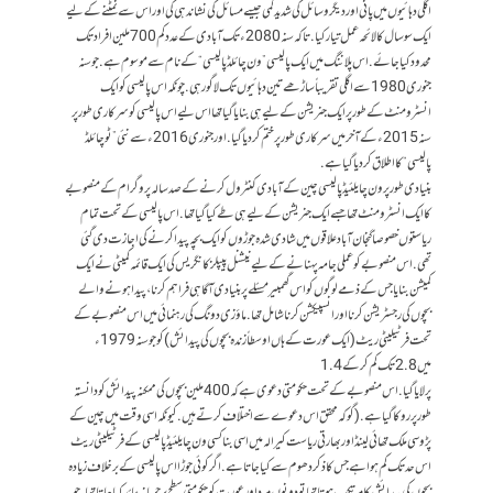
اگلی دہائیوں میں پانی اور دیگر وسائل کی شدید کمی جیسے مسائل کی نشاندہی کی اور اس سے نمٹنے کے لیے
ایک سو سال کا لائحہ عمل تیار کیا. تاکہ سنہ 2080ء تک آبادی کے عدد کم 700 ملین افراد تک
محدود کیا جائے. اس پلاننگ میں ایک پالیسی ”ون چائلڈ پالیسی“ کے نام سے موسوم ہے. جو سنہ
جنوری 1980 سے اگلی تقریباً ساڑھے تین دہائیوں تک لاگو رہی. چونکہ اس پالیسی کو ایک
انسٹرومنٹ کے طور پر ایک جنریشن کے لیے ہی بنایا گیا تھا اس لیے اس پالیسی کو سرکاری طور پر
سنہ 2015ء کے آخر میں سرکاری طور پر ختم کر دیا گیا. اور جنوری 2016ء سے نئی ”ٹو چائلڈ
پالیسی“ کا اطلاق کر دیا گیا ہے.
بنیادی طور پر ون چایلئیڈ پالیسی چین کے آبادی کنٹرول کرنے کے صد سالہ پروگرام کے منصوبے
کا ایک انسٹرومنٹ تھا جسے ایک جنریشن کے لیے ہی طے کیا گیا تھا. اس پالیسی کے تحت تمام
ریاستوں خصوصاً گنجان آباد علاقوں میں شادی شدہ جوڑوں کو ایک بچہ پیدا کرنے کی اجازت دی گئی
تھی. اس منصوبے کو عملی جامہ پہنانے کے لیے نیشنل پیپلز کانگریس کی ایک قائمہ کمیٹی نے ایک
کمیشن بنایا جس کے ذمے لوگوں کو اس گھمبیر مسئلے پر بنیادی آگاہی فراہم کرنا، پیدا ہونے والے
بچوں کی رجسٹریشن کرنا اور انسپیکشن کرنا شامل تھا. ماؤ زی دونگ کی رہنمائی میں اس منصوبے کے
تحت فرٹیلیٹی ریٹ (ایک عورت کے ہاں اوسطاً زندہ بچوں کی پیدائش) کو جو سنہ 1979ء
میں 2.8 تک کم کر کے 1.4
پر لایا گیا. اس منصوبے کے تحت حکومتی دعوی ہے کہ 400 ملین بچوں کی ممکنہ پیدائش کو دانستہ
طور پر روکا گیا ہے. (گو کہ محقق اس دعوے سے اختلاف کرتے ہیں. کیونکہ اسی وقت میں چین کے
پڑوسی ملک تھائی لینڈ اور بھارتی ریاست کیرالہ میں اسی بنا کسی ون چایلئیڈ پالیسی کے فرٹیلیٹی ریٹ
اس حد تک کم ہوا ہے جس کا ذکر دھوم سے کیا جاتا ہے. اگر کوئی جوڑا اس پالیسی کے برخلاف زیادہ