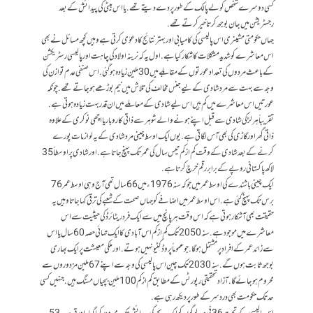
کسی دوسرے شخص کو لے پالک کے طور پر دے دیتے تھے. یا اس بیٹی کی پیدائش کے بعد
رجسٹریشن میں جان بوجھ کر تاخیر کرتے تھے.
جہاں حکومتی مشینری اس پالیسی کی کامیابی اور بہتر نتائج کا دعوٰی کرتی ہے وہیں کچھ مسائل نے بھی
اس معاشرے کو شدید مشکلات کا شکار کیا ہے. اول یہ کہ نرینہ اولاد کی چاہت اور پالیسی رسٹریکشن
کے باعث مردوں کی تعداد عورتوں کے مقابلے میں 30 ملین زیادہ ہو گئی. اس صنفی عدم توازن کی
وجہ سے بہت سے مرد شادی کے لیے جنس مخالف کی تلاش میں نیم بوڑھے ہو جاتے تھے. چونکہ
عورتیں اس معاشرے میں کم ہیں اس لیے شادی کے معاملے میں ان قدر بہت زیادہ ہوتی ہے.
تقریباً ہر لڑکی شادی سے قبل اپنے ہونے والے شوہر سے ذاتی کاروبار یا اچھی نوکری کے علاوہ
ذاتی گھر اور گاڑی کی بھی آس لگاتی ہے. یوں ایک اوسط چینی مرد شادی کے یہ لوازمات پورے
کرنے کے بعد شادی کے وقت کم از کم تیس سال کی عمر تک پہنچ جاتا ہے. اور شادی پر اوسطاً 35
لاکھ پاکستانی روپے کے برابر رقم خرچ کرتا ہے.
ایک چینی باشندے کی اوسط عمر میں جو کہ سنہ 1976ء میں 66 سال تھی آج وہی اوسط عمر 76
برس تک پہنچ گئی ہے. اس اوسط عمر میں اضافے کو جہاں صحت کے شعبے کی ترقی کہا جاتا وہیں یہ
حقیقت بھی آشکار ہوتی ہے کہ اس وقت ہر پانچ میں سے ایک فرد ریٹائرڈ کی حیثیت سے اس
معاشرے میں موجود ہے. سنہ 2050 تک کم از کم اس آبادی کا ایک تہائی حصہ 60 سال یا اس
سے زائد عمر کے افراد پر مشتمل ہو گا. جو عموماً پروڈکٹیو نہیں ہوتے. اور ملکی معیشت پر ایک بھاری
بوجھ ثابت ہوں گے. سنہ 2030 تک چین اس پالیسی کی وجہ سے اپنے 67 ملین مزدوروں سے
محروم ہو جائے گا. آزاد تحقیقی رپورٹس کے مطابق کم از کم 100 ملین بچیاں مسنگ ہیں. جنہیں کسی
حد تک حکومت بھی درد سر کے طور پر دیکھ رہی ہے.