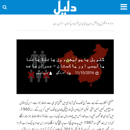
ہوم
<<
گلوبل پاپولیشن، ون چائلڈ چائنا پالیسی اور پاکستان - عمران ساجد
گلوبل پاپولیشن، ون چائلڈ چائنا
پالیسی اور پاکستان – عمران ساجد
11/10/2016
تبصرہ لکھیے
ویب ڈیسک
صنعتی انقلاب کے بعد سے آج تک عالمی آبادی میں جتنی تیزی سے اضافہ ہوا ہے، اس کی مثال
تاریخ میں کہیں نہیں ملتی. لیکن ہم زیادہ پرانی تاریخ کی چھان پھٹک نہیں کریں گے. سنہ 1960ء
میں آبادی کا مجموعہ تین ارب تھا، جس میں چودہ سال بعد ایک ارب نئے افراد کا اضافہ ہوا، پھر اگلے
تیرہ برس بعد یعنی سنہ 1987ء میں یہ عدد پانچ ارب پر پہنچ گیا. اگلے بارہ برس بعد مزید ایک ارب افراد
اس مجموعے کا حصہ بن گئے اور 11 اکتوبر 2011ء کو اعلان کیا گیا کہ آج اس دنیا میں زندہ 7 ارب