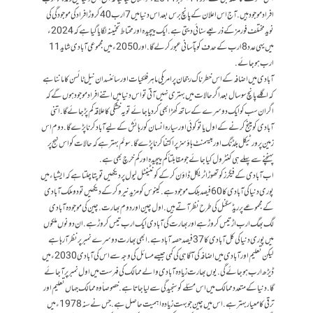
افراد موجود ہیں. آج اس اعلان کے پانچ برس بعد اس دنیا میں 7 ارب 40 کروڑ افراد کی موجودگی کی
نوید مختلف فورمز کے ذریعے سنائی دیتی ہے. ایک پیچیدہ اور محتاط تخمینہ لگایا گیا ہے کہ 2024ء
میں یہی عدد 8 ارب کے حدف کو بآسانی عبور کر لے گا. اور 2050ء میں مجموعی آبادی شاید 11
ارب ہو جائے.
آبادی میں اضافہ کے اس خطرناک رجحان پر امریکی ماہر فلکیات اور سائنسدان نیل ٹائسن کا ماننا ہے
کہ اگلے پانچ سو سال بعد اگر حالات میں بہتری نہیں آتی تو اس دنیا میں اتنے افراد موجود ہوں گے کہ
اگر ان سب کو ایک دوسرے کے ساتھ کھڑا بھی کر دیا جائے تو یہ خشکی کا علاقہ کم پڑ جائے گا. اتنی
آبادی کو مینج کرنے کے اول یا تو کوئی اور سیارہ انسان کو رہائش کے لیے آباد کرنا پڑے گا. دوم اس
زمین پر ورٹیکل بلڈنگ اور بیسمنٹ ہاؤسز پر اکتفا کرنا پڑے گا. سوئم بہتر ہے کہ حالات کو اس نہج پر
پہنچنے سے پہلے ہی کنٹرول کیا جائے جو مقابلتاً کم پیچیدہ اور کم خرچ بھی ہے.
اب آبادی کے فیگرز کو تھوڑا ٹریکل ڈاؤن کر کے کونٹینٹل لیول پر دیکھیں تو پتا چلتا ہے کہ ایشیاء میں
پوری دنیا کی آبادی کا 60 فیصد بلک موجود ہے. کینوس کو مزید نیرو کر کے دیکھیں تو دو ملک آبادی
کے مجموعے پر ریڈ سگنل کی طرح نظر آتے ہیں. اول چین اور دوم بھارت. چین کی موجودہ آبادی
لگ بھگ ارب اڑتیس کروڑ ہے اور بھارت کی آبادی ایک ارب تیس کروڑ ہے. ان دونوں ملکوں
میں پوری دنیا کی کل آبادی کا 37 فیصد حصہ آباد ہے. ابھی بھارت دوسرے نمبر پر نظر آ رہا ہے
لیکن تعلیم اور آبادی میں اضافہ کی آگاہی کی کمی جیسے مسائل کی وجہ سے اس کی آبادی 2030ء میں
ڈیڑھ ارب ہو جائے گی. یوں بھارت زیادہ آبادی والے ممالک کی فہرست میں اول نمبر پر آ جائے
گا. دنیا کے متعدد ممالک میں اس مسئلے کو سنجیدگی سے لیا جاتا ہے. خصوصاً وہ ممالک جہاں تعلیم اور
ترقی کا معیار بہتر ہے. اس میں چین جو بہت زیادہ اہمیت حاصل ہے. جس نے سنہ 1978ء میں