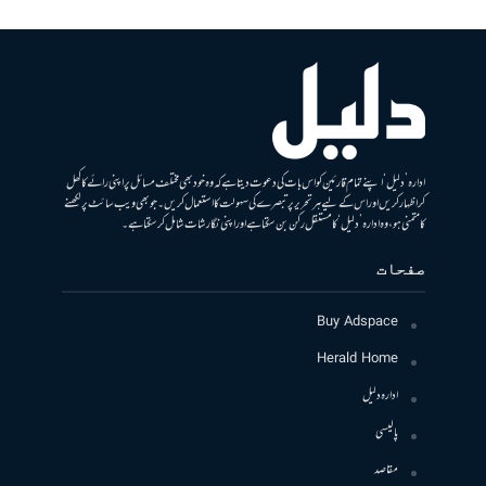
ادارہ ’دلیل‘ اپنے تمام قارئین کو اس بات کی دعوت دیتا ہے کہ وہ خود بھی مختلف مسائل پر اپنی رائے کا کھل
کر اظہار کریں اور اس کے لیے ہر تحریر پر تبصرے کی سہولت کا استعمال کریں۔ جو بھی ویب سائٹ پر لکھنے
کا متمنی ہو، وہ ادارہ ’دلیل‘ کا مستقل رکن بن سکتا ہے اور اپنی نگارشات شامل کرسکتا ہے۔
صفحات
Buy Adspace
Herald Home
ادارہ دلیل
پالیسی
مقاصد