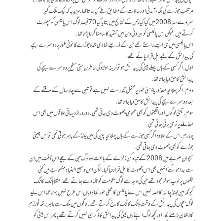
بچوں کی پیدائش کا مرتکب ہوتا تھا تو دونوں مرد اور عورت کو حکومتی سطح پر جرمانہ عائد کیا جاتا تھا. جو
مرتکب جوڑے کی جگہ، آمدنی اور حالات کے مطابق طے کیا جاتا تھا. مزید یہ کہ ایک ملک گیر
سروے سنہ 2008 میں کیا گیا جس کے نتائج میں بتایا گیا 70 فیصد لوگ اس پالیسی کو سپورٹ
کرتے ہیں. لیکن اس پالیسی کو بیرونی دنیا میں تنقید کا سامنا کرنا پڑتا تھا.
اس پالیسی میں کئی ایسے راستے تھے جن کے ذریعے شادی شدہ جوڑے قانونی طور پر دوسرے بچے
کی پیدائش کے لیے اہل قرار پاتے تھے.
اول. اگر کسی کے ہاں پہلے بیٹی کی پیدائش ہو تو نرینہ اولاد کی خاطر ریاستی سطح پر دوسرے بچے کی
پیدائش کا حق دیا جاتا تھا.
دوم. اگر پہلا بچہ معذور یا ذہنی طور پر مکمل تندرست نہیں ہے تو تین سے چار سال کے وقفے کے
بعد دوسرے بچے کی پیدائش کا حق دیا جاتا تھا.
سوم. تبتی لوگوں اور اقلیتوں کو بھی عمومی چھوٹ دی جاتی تھی. دور دراز دیہاتی علاقوں میں بھی اس
معاملے پر نرمی برتی جاتی تھی.
چہارم. اس کے علاوہ اگر کسی جوڑے کے ہاں پہلا بچہ چین کی مین لینڈ کے باہر ہوتی تھی تو اس چینی
جوڑے کو بھی چھوٹ دی جاتی تھی.
سیچوان صوبے میں 2008 کے تباہ کن زلزلے کے باعث وہ لوگ جن کے بچے اس آفت میں ان
سے جدا ہو گئے انہیں بھی اس چھوٹ کا اہل قرار دیا گیا. لیکن اس وسیع البنیاد منصوبے میں کئی
جگہوں پر لوپ ہولز مجود تھے جن کی وجہ سے لوگ حکومت کو چکما دے جاتے تھے. مثلاً ہانگ کانگ
کیونکہ مین لینڈ چائنہ کا حصہ نہیں اس لئے پالیسی کا عملی طور نفاذ وہاں اس طرح نہیں ہوتا تھا اس لیے
لوگ بچوں کی پیدائش کے وقت ہانگ کانگ کا رخ کرتے تھے. لوگوں میں ملک سے باہر برتھ ٹؤرزم
کا رجحان بڑھنے لگا. اور کچھ لوگ اپنے ہاں بیٹی کی پیدائش کا ذکر ہی نہیں کرتے تھے یا پھر اس بیٹی کو