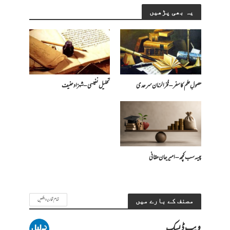
یہ بھی پڑھیں
حصولِ علم کا سفر – فخرالزمان سرحدی
تحلیل نفیسی – شہزاد حنیف
پیسہ سب کچھ – امیرجان حقانی
تمام تحاریر دیکھیں
مصنف کے بارے میں
ویب ڈیسک