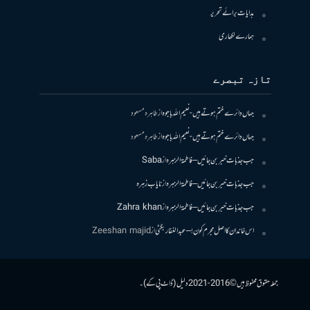
ہدایات برائے تحریر
ہمارے لکھاری
تازہ تبصرے
جہاں دائرے ختم ہوتے ہیں- نعیم اللہ باجوہ
از
طاہرہ مسعود
جہاں دائرے ختم ہوتے ہیں- نعیم اللہ باجوہ
از
طاہرہ مسعود
جب جذبات خبر بن جائیں – فاطمۃالزہرہ
از
Saba
جب جذبات خبر بن جائیں – فاطمۃالزہرہ
از
نایاب زہرہ
جب جذبات خبر بن جائیں – فاطمۃالزہرہ
از
Zahra khan
اس خاندان کا اصل مجرم کون! – عبدالغفار بگٹی
از
Zeeshan majid
جملہ حقوق محفوظ ہیں © 2016-2021 دلیل (ڈاٹ پی کے)۔