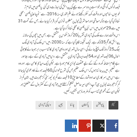
اس پالیسی کے تحت 36 فی صد لوگوں کو ایک بچے کی پیدائش تک محدود رکھا گیا. اور قریب 53
فیصد لوگوں کو انکی درخواست پر دوسرے بچے کی پیدائش کی اجازت دی گئی. پالیسی میں تمام تر
خوبیوں، خامیوں اور وقت کو مدنظر رکھتے ہوئے یکم جنوری سنہ 2016ء سے ”ٹو چائلڈ پالیسی“ عملی
نفاذ کیا گیا ہے تاکہ معاشی اور معاشرتی لیول پر مطلوبہ توازن کو برقرار کیا جائے. جس کے تحت 31
میں سے 29 صوبوں میں اس نئی پالیسی کا عملی نفاذ کر دیا گیا ہے.
اس وقت ہمارے ملک کی آبادی تقریباً 20 کروڑ نفوس پر مشتمل ہے. جس میں بچوں کی سالانہ
پیدائش کا حجم 35 لاکھ ہے. ایک تخمینہ لگایا گیا ہے کہ سنہ 2030ء میں اس ملک کی آبادی لگ
بھگ 25 کروڑ تک پہنچ جائے گی، اسی سال شہری اور دیہی آبادی کا تناسب برابر ہو جائے گا جو فی
الحال 36 فیصد شہری اور 54 فیصد دیہاتی آبادی پر مشتمل ہے. دنیا میں آبادی کے بے ربط اور
بےلگام اضافہ کو روکنے کے لیے مختلف لیولز پر کام ہو رہا ہے. لیکن ایک میڈیم کامن ہے. اور وہ
ہے تعلیم. میں یہ جاننا ہوں کہ اس ملک عظیم جس کی شرح خواندگی 60 فیصد ہونے کا دعوٰی کیا جاتا
ہے اس میں سرکاری اعداد و شمار کے مطابق 10 فیصد سے کم یونیورسٹی گریجویٹ ہیں. شاید کم از
کم گریجویٹ لیول پر ہی آپ ایسی سیر حاصل گفتگو کر سکتے ہیں جو آبادی کے کنٹرول کے متعلق ہو.
لیکن ان کے مجموعی تناسب کو ضرور ذہن نشین رکھیں.
ٹیگز
پاپولیشن
پاکستان
چائنا
چین
دنیا کی آبادی