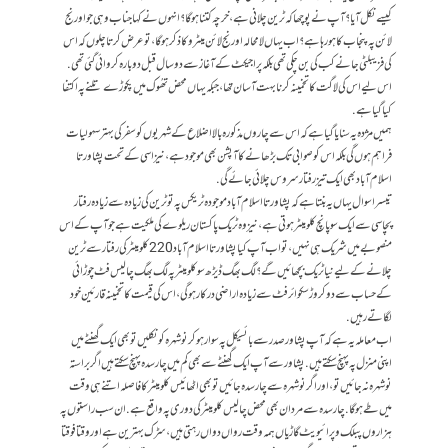
کیسے نکل آیا؟ آپ نے پوچھا کہ ٹرین چلانی ہے، خرچہ کتنا ہوگا؟ انہوں نے کہا جناب وہی جو اورنج
لائن پہ پنجاب کا ہو رہا ہے؟ اب یہاں لامحالہ اورنج لائن میٹرو کا ذکر ہوگا، تو عرض کرتا چلوں کہ اس
کی فزیبلٹی جانے کب کی بن چکی تھی بلکہ پراجیکٹ کے آغاز سے دو سال قبل دوبارہ کروائی گئی تھی.
اس لیے اس کی لاگت کا تخمینہ کرنا بہت آسان تھا، جبکہ یہاں محض تھُوک میں پکوڑے تلنے پہ اکتفا
کیا گیا ہے.
ہمیں مژدہ یہ سنایا گیا ہے کہ اس سے چاروں مذکورہ بالا اضلاع کے شہریوں کو سفر کی بہتر سہولیات
فراہم ہوں گی بلکہ اس کو صوابی تک بڑھانے کا آپشن بھی موجود ہے، نیز اسی کے تحت پشاور تا
اسلام آباد بھی ایک تیزرفتار سروس چلائی جائے گی.
تیسرا سوال یہاں یہ بنتا ہے کہ پشاور تا اسلام آباد موجودہ ٹریکس پہ تو ٹرین کی زیادہ سے زیادہ رفتار
پچاسی سے ایک سو پانچ کلومیٹر ہوتی ہے، نیز وہ ٹریک پاکستان ریلوے کی ملکیت ہے جو آپ کے اس
منصوبے میں شریک ہی نہیں، تو اب آپ کیا پشاور تا اسلام آباد 220 کلومیٹر کی رفتار سے ٹرین
چلانے کے لیے نیا ٹریک بچھائیں گے؟ لگ بھگ ڈیڑھ سو کلومیٹر پہ لگ بھگ چالیس فٹ چوڑائی
کے حساب سے دو کروڑ سکوائر فٹ سے زیادہ اراضی درکار ہوگی، اس کی قیمت کا تخمینہ قارئین خود
لگاتے رہیں.
اب معاملہ یہ ہے کہ آپ پشاور صدر سے بائسیکل پہ سوار ہو کر نوشہرہ کو نکلیں تو بھی ایک گھنٹے میں
اپنی منزل پہ پہنچ سکتے ہیں. پشاور سے آپ ایک گھنٹے سے بھی کم میں چارسدہ پہنچ سکتے ہیں اگر براستہ
نوشہرہ نہ جائیں تو، اور اگر نوشہرہ سے چارسدہ جائیں تو بھی اٹھائیس کلومیٹر کا فاصلہ اتنے ہی وقت
میں طے ہوگا. چارسدہ سے مردان بھی محض چالیس کلومیٹر کی دوری پہ واقع ہے. ان سب راستوں پہ
ہزاروں پبلک و پرائیویٹ گاڑیاں ہمہ وقت رواں دواں رہتی ہیں، سڑک بہترین ہے اور وقتا فوقتا