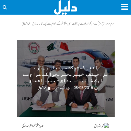
ہوم
<<
انٹر ڈسٹرکٹ سرکولر ریلوے پراجیکٹ، خیبرپختونخوا کے عوام سے ایک ظالمانہ مذاق – محمد اشفاق
انٹر ڈسٹرکٹ سرکولر ریلوے
پراجیکٹ، خیبرپختونخوا کے عوام سے
ایک ظالمانہ مذاق – محمد اشفاق
08/08/2016
ایک تبصرہ
محمد اشفاق
خیبرپختونخوا حکومت کی