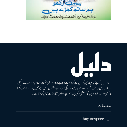
ادارہ ’دلیل‘ اپنے تمام قارئین کو اس بات کی دعوت دیتا ہے کہ وہ خود بھی مختلف مسائل پر اپنی رائے کا کھل
کر اظہار کریں اور اس کے لیے ہر تحریر پر تبصرے کی سہولت کا استعمال کریں۔ جو بھی ویب سائٹ پر لکھنے
کا متمنی ہو، وہ ادارہ ’دلیل‘ کا مستقل رکن بن سکتا ہے اور اپنی نگارشات شامل کرسکتا ہے۔
صفحات
Buy Adspace