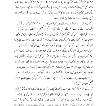
مرمت ہوتی رہتی ہے. اگر آپ نے پشاور سے براہ راست مردان جانا ہو تو موٹروے کی بدولت یہ
فاصلہ بھی محض ساٹھ منٹ کا رہ گیا ہے. اس سے زیادہ وقت آپ کو کارخانو مارکیٹ سے بالاحصار
چوک تک پہنچنے میں لگ جاتا ہے. کہنے کا مقصد یہ ہے کہ کیا واقعی اس روٹ پہ 1.6 ارب ڈالر سے
ٹرین چلانے کی ضرورت ہے؟ یہ چوتھا سوال ہے.
پانچواں سوال یہ ہے کہ میٹرو اور اورنج لائن پہ ہم جیسوں کا سب سے بڑا اعتراض جس میں تحریکِ
انصاف والے ہمارے ہمنوا تھے، یہی تھا کہ اتنی خطیر رقم اگر تعلیم اور صحت پہ خرچ کی جاتی تو
پنجاب کی کایا پلٹ سکتی تھی، تو کیا خیبرپختونخوا میں سو فی صد شرح خواندگی اور سو فی صد آبادی کو طبی
سہولیات کی فراہمی کا ہدف حاصل کر لیا گیا ہے جو آپ اربوں ڈالر سے بلٹ ٹرین چلانے چلے ہیں؟
اب کچھ دوست کہیں گے کہ جناب اورنج لائن تو صرف ایک شہر میں چلائی گئی ہے جبکہ ہماری
سرکولر ریلوے چار اضلاع کو ملائے گی، تو عرض یہ ہے کہ پشاور اور مردان کے اندر ٹریفک کا مسئلہ
جتنا گھمبیر ہے، ان دونوں شہروں کے درمیان اس کا عشرعشیر بھی نہیں. آپ ایک جنگلا بس پشاور
میں چلانے کا ارادہ رکھتے ہیں تو دوسری مردان چلا لیتے. یہ چاروں اضلاع تو پہلے بھی ایسے باہم ملے
ہوئے ہیں کہ ایسے کسی منصوبےکی ضرورت ہی نہیں تھی. پشاور سے نوشہرہ، نوشہرہ سے چارسدہ
اور چارسدہ سے مردان کل فاصلہ 107 کلومیٹر بنتا ہے. آپ کو پشاور سے مردان ڈائریکٹ روٹ
بھی دستیاب ہے، پشاور سے چارسدہ بھی، اور پشاور سے نوشہرہ بھی، گویا ٹرین چلے یا نا چلے عوام کو
قطعی کوئی فرق نہیں پڑتا.
کہاں کے عوام کو فرق پڑتا ہے، اب یہ بھی سنتے چلیے. ہری پور سے بالاکوٹ کا فاصلہ 102 کلومیٹر،
اپروچ صرف ایک روٹ سے ممکن، سیاحتی علاقہ، شاہراہ قراقرم کا حصہ اور انتہائی گنجان آباد ہونے
کے سبب واحد ہائی وے پر بے تحاشا رش، ہری پور سے ایبٹ آباد کے انتالیس منٹ رش آورز
میں گھنٹوں پہ محیط ہوجاتے ہیں، اسی طرح ایبٹ آباد سے مانسہرہ رش کے اوقات میں جانا کتنی بڑی