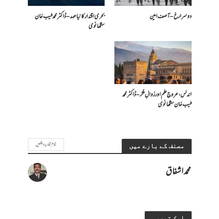
دوسرا رخ – آصف امین
بحری اقتدار کا نیا عہد – ڈاکٹر محمد طیب خان
سنگھانوی
اندلس، عروجِ علم اور زوالِ فکر – ڈاکٹر محمد
طیب خان سنگھانوی
تمام تحاریر دیکھیں
مصنف کے بارے میں
محمد اشفاق
ایک تبصرہ