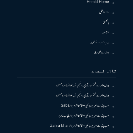
Herald Home
ادارہ دلیل
پالیسی
مقاصد
ہدایات برائے تحریر
ہمارے لکھاری
تازہ تبصرے
جہاں دائرے ختم ہوتے ہیں- نعیم اللہ باجوہ
از
طاہرہ مسعود
جہاں دائرے ختم ہوتے ہیں- نعیم اللہ باجوہ
از
طاہرہ مسعود
جب جذبات خبر بن جائیں – فاطمۃالزہرہ
از
Saba
جب جذبات خبر بن جائیں – فاطمۃالزہرہ
از
نایاب زہرہ
جب جذبات خبر بن جائیں – فاطمۃالزہرہ
از
Zahra khan