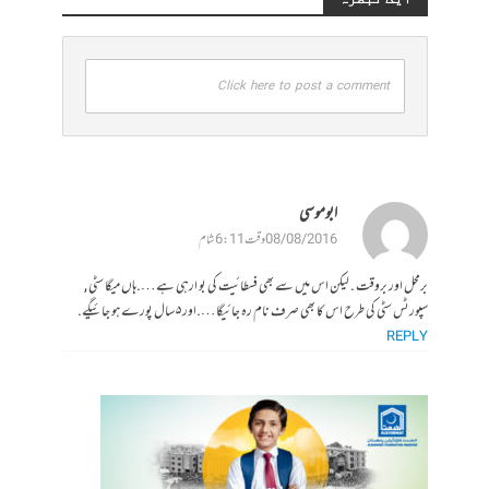
Click here to post a comment
ابو موسی
08/08/2016 وقت 6:11 شام
برمحل اور بروقت . لیکن اس میں سے بھی فسطائیت کی بو ارہی ہے….ہاں میگا سٹی ,
سپورٹس سٹی کی طرح اس کا بھی صرف نام رہ جائیگا….اور ۵ سال پورے ہو جائیگے.
REPLY