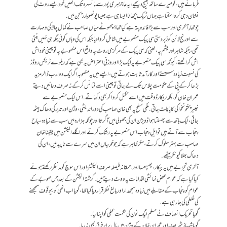
فرمائے ہیں، کو میرے ساتھ بھیج دیجیے، یہ عاجز ہری پور سے مانسہرہ تک انھیں خود ایسے روٹ کی
نشان دہی کروا سکتا ہے جہاں ٹریک بچھانا ایسا ہی ہے جیسا پوٹھوہار ریجن میں.
چوتھا, آخری اور سب سے بڑا فائدہ پتہ ہے کیا تھا؟ چھوٹے میاں صاحب نے کمال چالاکی و مہارت
سے اورنج لائن کو زبردستی سی پیک منصوبے میں شامل کروا دیا جبکہ اس کی وہاں کوئی جگہ ہی نہیں بنتی
تھی، جبکہ شاہراہ ریشم پہ، یعنی کہ سی پیک کے مرکزی روٹ پہ واقع اس منصوبے پہ تو چینی خود اش
اش کر اٹھتے، کیونکہ سی پیک منصوبے پہ ایک بڑا اور وزنی اعتراض یہ بھی ہے کہ ریلوے ٹریکس روڈز
کی نسبت زیادہ سستے اور کارآمد ثابت ہوتے ہیں، ایسے میں یہ منصوبہ اگر ایک دو ارب ڈالر مزید
بڑھا کر کے پی کے حکومت چلاس تک لے جاتی تو چینی اسے فنانس کر کے نہ صرف دعائیں دیتے
عمران خان کو، بلکہ ریکارڈ وقت میں اسے مکمل کروا کر بھی دکھاتے. اس ایک منصوبے سے
خیبرپختونخوا کی کایا پلٹ جاتی. ملکی سطح پہ بھی خان صاحب کی دوراندیشی، وژن اور تدبر کی دھاک بیٹھ
جاتی، ایک ہاتھ سے پھسلتا ہوا ڈویژن ان کی جھولی میں آ گرتا اور چونکہ ہزارہ میں سب سے زیادہ سیاح
پنجاب سے آتے ہیں تو اہلِ پنجاب اس منصوبے پہ رشک کرتے اور اگلے الیکشن میں یقینا خان
صاحب سے بہتر سلوک کرتے، مگر ظاہر ہے کہ جو خوبیاں ان میں سرے سے ناپید ہیں، ان کی
دھاک بھلا کیونکر بیٹھے.
آخری تجزیے میں یہ بیکار، پھسپھسا اور احمقانہ فیصلہ صرف الیکشنز اور اس سوچ کو مدنظر رکھتے ہوئے
کیا گیا ہے کہ عوام محض نمائشی اقدامات پہ ووٹ دیتے ہیں. گزشتہ الیکشن کے بعد جس صوبے کے
عوام کو پنجاب کے مقابلے میں زیادہ سمجھدار اور بالغ نظر قرار دیا گیا تھا، گویا اب انھی کو بیوقوف سمجھنے
کی غلطی کی جا رہی ہے.
گویا تحریکِ انصاف نے مسلم لیگ نون کی حکمت عملی کو اپنا لیا.
گویا شہباز شریف اور عمران خان کے وژن میں بال برابر فرق بھی نہ رہا.