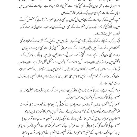
دردسری ہے یہ بھی وہاں جو ایک بار بھی گیا ہو اسے بخوبی اندازہ ہوجاتا ہے. سیاحت کے سیزن میں
وہاں کے حالات ہم اسی عید پہ ایک بار پھر دیکھ آئے ہیں
آپ کہیں گے کہ سیاست کے سینے میں دل کہاں. یہ بھی بجا فرمایا حضور، مگر آئیے کوشش کرتے
ہیں یہ دیکھنے کی کہ بطور ایک سیاسی منصوبے کے بھی اس کے خان صاحب اور ان کی جماعت کو کیا
فوائد حاصل ہو سکتے تھے.
ایک یہ کہ ساٹھ لاکھ کے لگ بھگ آبادی کے ہزارہ ڈویژن میں کے پی کے حکومت کے خلاف کئی
تحفظات پائے جاتے ہیں، علیحدہ صوبے کےلیے صوبائی اسمبلی کی قرارداد بھی موجود ہے. یہاں
ووٹ بھی نون لیگ اچھے خاصے کھینچ کے لے جاتی ہے اور تین سال میں ایسا لگ رہا تھا کہ اگلے
الیکشن میں ہزارہ ڈویژن خان صاحب کی جماعت کے ہاتھوں سے مکمل نکل سکتا ہے. خان صاحب
کی جانب سے اس ایک منصوبے کا اعلان ہوا کا رخ ان کے حق میں بدل سکتا تھا. یہ وہ منصوبہ ہوتا جو
نون لیگ ہزارہ کے عوام کو دینے میں ناکام رہی. جبکہ یہ ان کا دیرینہ مطالبہ تھا کہ انھیں ایک متبادل
راستہ بھی دیا جائے.
دوم یہ کہ ہری پور سے بالاکوٹ تک چلنے والی ٹرین سے سیاحت کو بے پناہ فروغ حاصل ہوتا اور
منصوبے کی لاگت بہت کم وقت میں وصول ہو جاتی.
تیسرا یہ کہ جنگلوں، ندیوں، آبشاروں اور دریاؤں سے گزرتی یہ ٹرین بجائے خود بہت بڑی ٹورسٹ
اٹریکشن ثابت ہوتی اور دنیا کے خوبصورت ترین ریلوے ٹریکس میں اس کا شمار ہوتا. یہاں جو
اصحاب یہ سوچ رہے ہیں کہ اس علاقے میں ریلوے ٹریک بچھانا ناممکن یا بہت زیادہ دشوار ہے یا
منصوبے کی لاگت کئی گنا بڑھ جاتی، ان سے عرض ہے کہ حضور! عمر گزری ہے انھی پہاڑوں کی سیاحی
میں. آپ خٹک صاحب کے مشیرِ خصوصی برائے ٹرانسپورٹ جنہوں نے اس یادداشت پہ دستخط