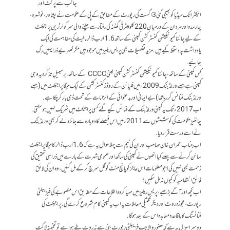
جانب سے پرنٹ اور
الیکٹرانک میڈیا کو بھیجی گئی 3 اگست کی رپورٹ کے مطابق کے پی کے حکومت نے پشاور، نوشہرہ،
چارسدہ اور مردان کے درمیان 220 کلومیٹر فی گھنٹہ کی رفتار سے چلنے والی سرکولر ٹرین پراجیکٹ
کے لیے چائنا کمیونیکیشن کنسٹرکشن کمپنی کے ساتھ 1.6 ارب ڈالر مالیت کی مفاہمت کی ایک
یادداشت پہ دستخط کیے ہیں. مزید تفصیلات بھی پریس ریلیز میں موجود ہیں مگر ٹھہریے ذرا یہیں رک
جائیے.
کس کمپنی کے ساتھ، چائنا کمیونیکیشن کنسٹرکشن کمپنی یعنی CCCC کے ساتھ. برسبیلِ تذکرہ یہ وہی
کمپنی ہے جسے ورلڈ بنک 2009ء میں فلپائن کے روڈز کنسٹرکشن کے ایک میگا پراجیکٹ میں (جسے
ورلڈبنک فنانس کر رہا تھا) بےایمانی اور بدعنوانی کے الزامات کے تحت ڈی بار کر چکا ہے.
اب 2017ء تک یہ کمپنی ورلڈبنک کے فنانس کیے گئے کسی پراجیکٹ میں شریک نہیں ہوسکتی.
چائنیز حکومت کی کوششوں سے 2011ء میں اس فیصلے کا دوبارہ سے جائزہ لے کر بھی ورلڈبنک
نے اسے درست قرار دیا.
اب جناب عمران خان صاحب اور ان کی ٹیم سے پہلا سوال یہ ہے کہ 1.6 ارب ڈالر کا میگا پراجیکٹ
سائن کرنے سے پہلے کیا انھوں نے کمپنی کی ساکھ اور عمومی شہرت کے بارے میں ذرا سی تحقیق کی
زحمت بھی نہیں کی؟ جو معلومات اس عاجز کو پانچ منٹ گوگل سرچ کر کے مل گئیں، وہ ان کی لائق
فائق انتظامیہ کو کیوں نہ مل سکیں؟
اب کچھ اور آگے بڑھیے، پریس ریلیز میں مہیا کردہ اطلاعات کے مطابق اس منصوبے کی فیزیبلٹی
رپورٹ، مجوزہ روٹ اور دیگر تکنیکی معاملات پہ اب یہ کمپنی کام شروع کرے گی. پراجیکٹ کی
فنانسنگ کا باقاعدہ معاہدہ اس کے بعد ہوگا.
دوسرا سوال یہ ہے کہ حضورِ والا جب فزیبلٹی رپورٹ بنی ہے نہ روٹ طے ہوا ہے تو تخمینہ لاگت