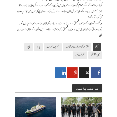
گویا اب بھوکے ننگے عوام کو دو بڑے صوبوں میں ٹرین کے جھولے دے کر بہلایا جاتا رہے گا.
چھٹا، آخری اور بہت گھسا پٹا سوال خان صاحب سے یہ کہ جناب وہ تبدیلی کیا ہوئی جس کا آپ وعدہ
کیا کرتے تھے؟
ہر گزرتے دن کے ساتھ بدقسمتی سے یہ ثابت ہوتا جا رہا ہے کہ خان صاحب سر سے پاؤں تک
ایک روایتی سیاستدان ہی ہیں اور مزید بدقسمتی یہ کہ دستیاب قیادت میں وژن کے لحاظ سے بدترین
بھی
ٹیگز
انٹر سرکولر ریلوے پراجیکٹ
تحریک انصاف
چائنا
چین
خیبر پختونخوا
عمران خان
یہ بھی پڑھیں