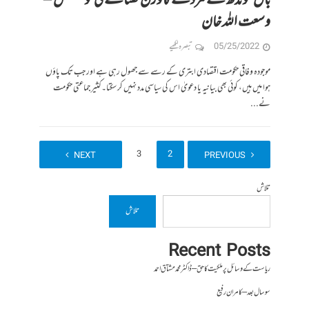
بال مونڈھ کے مردے کا وزن گھٹانے کی کوشش –
وسعت اللہ خان
05/25/2022
تبصرہ لکھیے
موجودہ وفاقی حکومت اقتصادی ابتری کے رسے سے جھول رہی ہے اور جب تک پاؤں
ہوا میں ہیں، کوئی بھی بیانیہ یا دعویٰ اس کی سیاسی مدد نہیں کر سکتا۔کثیر جماعتی حکومت
نے...
4
3
2
1
NEXT
PREVIOUS
تلاش
تلاش
Recent Posts
ریاست کے وسائل پر ملکیت کا حق – ڈاکٹر محمد مشتاق احمد
سو سال بعد – کامران رفیع