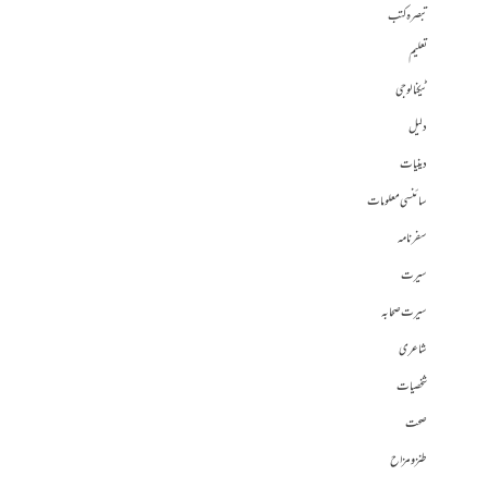
تبصرہ کتب
تعلیم
ٹیکنالوجی
دلیل
دینیات
سائنسی معلومات
سفرنامہ
سیرت
سیرت صحابہ
شاعری
شخصیات
صحت
طنز و مزاح