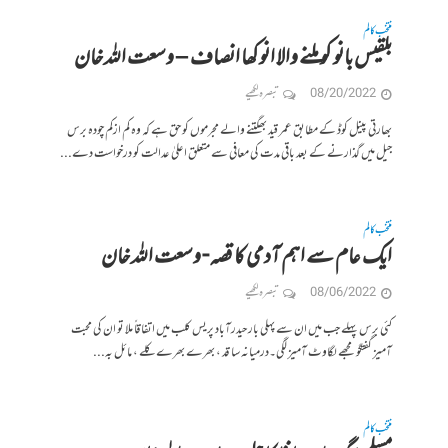
منتخب کالم
بلقیس بانو کو ملنے والا انوکھا انصاف – وسعت اللہ خان
08/20/2022
تبصرہ لکھیے
بھارتی پینل کوڈ کے مطابق عمر قید بھگتنے والے مجرموں کو حق ہے کہ وہ کم ازکم چودہ برس
جیل میں گذارنے کے بعد باقی مدت کی معافی سے متعلق اعلیٰ عدالت کو درخواست دے...
منتخب کالم
ایک عام سے اہم آدمی کا قصہ- وسعت اللہ خان
08/06/2022
تبصرہ لکھیے
کئی برس پہلے جب میں ان سے پہلی بار حیدرآباد پریس کلب میں اتفاقاً ملا تو ان کی محبت
آمیز گفتگو مجھے لگاوٹ آمیز لگی۔درمیانہ سا قد ، بھرے بھرے کلے ، مائل بہ...
منتخب کالم