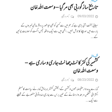
منتخب کالم
تاریخ ساز گوربی بھی مر گیا – وسعت اللہ خان
09/03/2022
تبصرہ لکھیے
سیلابی آفت اتنی بڑی ہے کہ ہم میں سے کسی کو بھی بجا طور پر دیگر عالمی خبروں کے
بارے میں سوچنے کا ہوش نہیں ۔انھی میں سے ایک واقعہ تیس اگست کو سوویت یونین
کے...
منتخب کالم
کشمیر کی کتر کانٹ چھانٹ جاری و ساری ہے –
وسعت اللہ خان
08/23/2022
تبصرہ لکھیے
گذرے بدھ وار مقبوضہ جموں و کشمیر کے الیکشن کمشنر ہردیش کمار نے ریاست کا مسلم
اکثریتی تشخص مرحلہ وار مٹانے کے تین برس سے جاری ہندوتوائی منصوبے کے تھیلے
سے ایک...