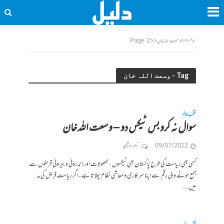
ہوم
<<
وسعت اللہ خان
<<
Page 2
Tag - وسعت اللہ خان
منتخب کالم
سوال نہ کرو بس ٹیکس دو – وسعت اللہ خان
09/07/2022
تبصرہ لکھیے
کسی بھی ریاست کی طرح پاکستان بھی ٹیکسوں ، محصولات اور اندرونی و بیرونی قرضوں سے
جمع ہونے والی رقم سے اپنا سرکاری و معاشی نظام چلاتا ہے۔اگر ریاست قرض کی مد
میں...