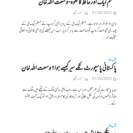
مسلم لیگ اور حافظ کا حلوہ- وسعت اللہ خان
07/30/2022
تبصرہ لکھیے
وہی ہوا جو ضرور ہوتا ہے۔مسلم لیگ ق کے پرویز الہی گروپ نے مسلم لیگ ق کے
چوہدری شجاعت گروپ کو جماعت سے باہر کر دیا۔اب اس فیصلے کی جو بھی قانونی و اخلاقی
حیثیت ہو...
منتخب کالم
پاکستانی پاسپورٹ ٹکے سیر کیسے ہوا؟ وسعت اللہ خان
07/26/2022
تبصرہ لکھیے
جدید پاسپورٹ کی عمر محض سو برس ہے۔جب پہلی عالمی جنگ کے نتیجے میں جنگ سے
متاثر لاکھوں لوگوں کی نقلِ مکانی اور آبادکاری کا مسئلہ درپیش ہوا تو لیگ آف نیشنز
کے...
منتخب کالم