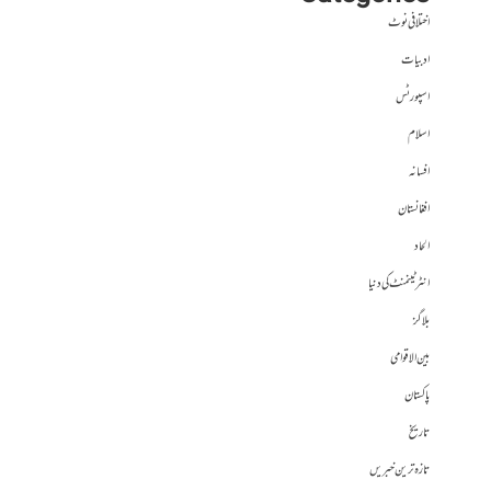
اختلافی نوٹ
ادبیات
اسپورٹس
اسلام
افسانہ
افغانستان
الحاد
انٹرٹینمنٹ کی دنیا
بلاگز
بین الاقوامی
پاکستان
تاریخ
تازہ ترین خبریں