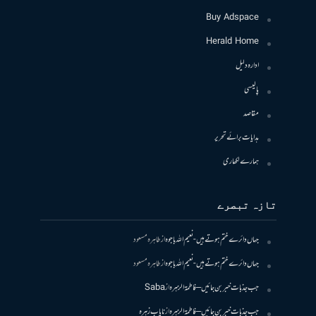
Buy Adspace
Herald Home
ادارہ دلیل
پالیسی
مقاصد
ہدایات برائے تحریر
ہمارے لکھاری
تازہ تبصرے
جہاں دائرے ختم ہوتے ہیں- نعیم اللہ باجوہ
از
طاہرہ مسعود
جہاں دائرے ختم ہوتے ہیں- نعیم اللہ باجوہ
از
طاہرہ مسعود
جب جذبات خبر بن جائیں – فاطمۃالزہرہ
از
Saba
جب جذبات خبر بن جائیں – فاطمۃالزہرہ
از
نایاب زہرہ