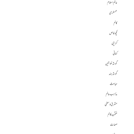
عالم اسلام
عسکری
کالم
کچھ خاص
کراچی
کہانی
گوشہ خواتین
گوشہ ہند
مباحث
مذاہب عالم
مشرق وسطی
منتخب کالم
مہمات