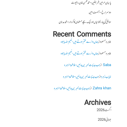
پاسبانِ حرمین شریفین – محمد محسن خان راجپوت
دوسرا رخ – آصف امین
منافق کی چار نشانیاں اور ایک سچے مسلمان کا کردار – محمد عدنان
Recent Comments
طاہرہ مسعود
از
جہاں دائرے ختم ہوتے ہیں- نعیم اللہ باجوہ
طاہرہ مسعود
از
جہاں دائرے ختم ہوتے ہیں- نعیم اللہ باجوہ
Saba
از
جب جذبات خبر بن جائیں – فاطمۃالزہرہ
نایاب زہرہ
از
جب جذبات خبر بن جائیں – فاطمۃالزہرہ
Zahra khan
از
جب جذبات خبر بن جائیں – فاطمۃالزہرہ
Archives
اگست 2026
جولائی 2026