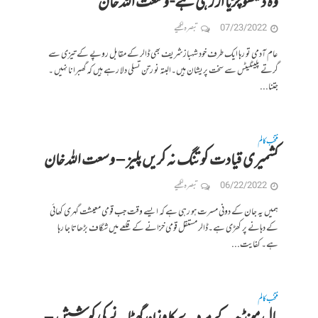
وہ دیکھو چڑیا اڑ رہی ہے- وسعت اللہ خان
07/23/2022
تبصرہ لکھیے
عام آدمی تو رہا ایک طرف خود شہباز شریف بھی ڈالر کے مقابل روپے کے تیزی سے
گرتے پلیٹلیٹس سے سخت پریشان ہیں۔البتہ نو رتن تسلی دلا رہے ہیں کہ گھبرانا نہیں ۔
جتنا...
منتخب کالم
کشمیری قیادت کو تنگ نہ کریں پلیز – وسعت اللہ خان
06/22/2022
تبصرہ لکھیے
ہمیں یہ جان کے دونی مسرت ہو رہی ہے کہ ایسے وقت جب قومی معیشت گہری کھائی
کے دہانے پر کھڑی ہے۔ڈالر مستقل قومی خزانے کے قلعے میں شگاف بڑھاتا جا رہا
ہے۔ کفایت...
منتخب کالم