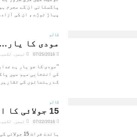
پاکستانی ان کے مجرم ہی
پہاڑ توڑے ، ان کی آزادی 
کالم
مودی کا یار…
07/25/2016
تبصرہ لکھیے
’’مودی کا جو یار ہے غدار
کی انتخابی مہم میں پاک
کے رہنمائوں کی تقاریر ک
کالم
15 جولائی کا انتظار…جاوید چوہدری
07/22/2016
تبصرہ لکھیے
ہاندے فرات 5