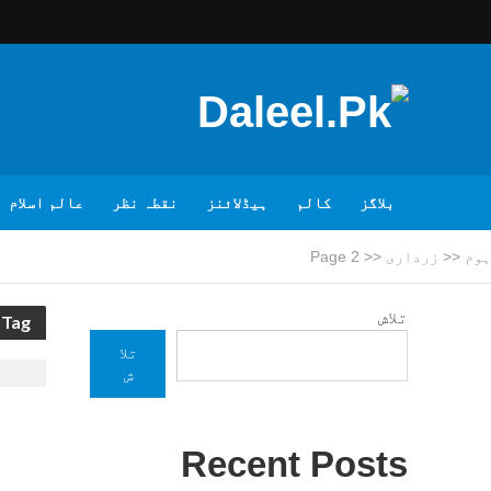
بلاگز
کالم
ہیڈلائنز
نقطہ نظر
عالم اسلام
ہوم
<<
زرداری
<<
Page 2
تلاش
Tag - زرداری
تلا
ش
Recent Posts