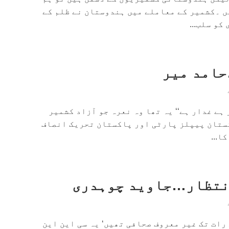
ں ۔کشمیر کے معاملے میں ہندوستان نے ظلم کے
کو سلب...
حامد میر
 ہے غدار ہے‘‘ یہ تھا وہ نعرہ جو آزاد کشمیر
ستان پیپلز پارٹی اور پاکستان تحریک انصاف
ا...
1 جولائی کی رات تک غیر معروف صحافی تھیں‘ یہ سی این این