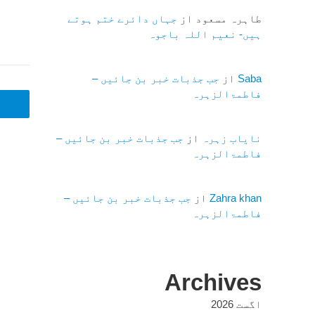
طاہرہ مسعود
از
جہاں دائرے ختم ہوتے
ہیں- نعیم اللہ باجوہ
Saba
از
جب جذبات خبر بن جائیں –
فاطمۃالزہرہ
نایاب زہرہ
از
جب جذبات خبر بن جائیں –
فاطمۃالزہرہ
Zahra khan
از
جب جذبات خبر بن جائیں –
فاطمۃالزہرہ
Archives
اگست 2026