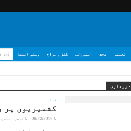
تعلیم
صحت
اسپورٹس
طنز و مزاح
وسطی ایشیا
کالم
کشمیریوں پر ر
08/20/2016
تبصرہ لکھیے
نوعیت میں فرق ضرور ہے 