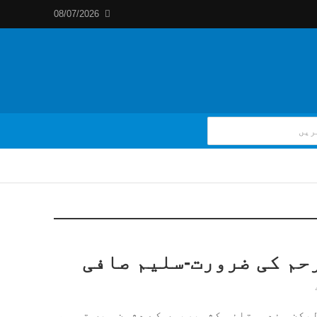
08/07/2026
حم کی ضرورت-سلیم صافی
لیکن ہندوستانی کشمیریوں کے دشمن ہیں تو ہم