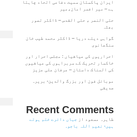
ایران پاکستان سمیت دفاعی اتحاد چاہتا
ہے – میر افسر امان،میر
حتی النصر ، حتی القدس – ڈاکٹر تصور
بھٹہ
گواہی دیتے دریا – ڈاکٹر محمد طیب خان
سنگھانوی
احراریوں کی عیاشیاں : مجلس احرار اور
خاکسار تحریک کے سربراہوں کی عیاشیوں
کی المناک داستان – عرفان علی عزیز
موبائل فون اور بزرگ والدین- بریرہ
صدیقی
Recent Comments
طاہرہ مسعود
از
جہاں دائرے ختم ہوتے
ہیں- نعیم اللہ باجوہ