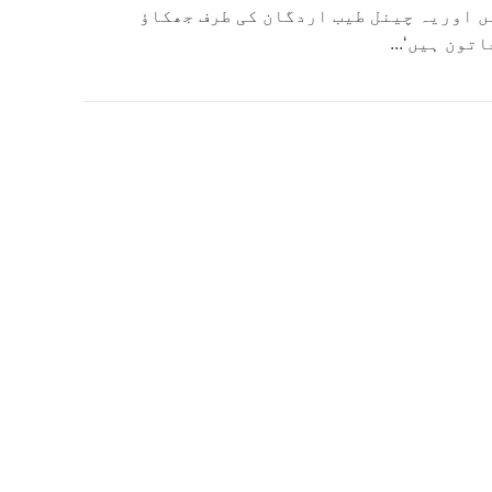
ں اوریہ چینل طیب اردگان کی طرف جھکاؤ