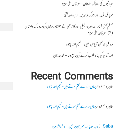
عیاشیوں کی المناک داستان – عرفان علی عزیز
موبائل فون اور بزرگ والدین- بریرہ صدیقی
مسلم کش فسادات نہرو، پٹیل اور گاندھی کے متضاد رویوں کی درد ناک داستان
(2)- عرفان علی عزیز
وہ کل جو کبھی آیا ہی نہیں – نعیم اللہ باجوہ
اللہ تعالیٰ کی پناہ طلب کرنے کی جامع دعا – محمد عدنان
Recent Comments
طاہرہ مسعود
از
جہاں دائرے ختم ہوتے ہیں- نعیم اللہ باجوہ
طاہرہ مسعود
از
جہاں دائرے ختم ہوتے ہیں- نعیم اللہ باجوہ
Saba
از
جب جذبات خبر بن جائیں – فاطمۃالزہرہ