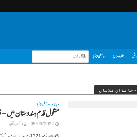
رٹس
طنز و مزاح
وسطی ایشیا
ہیڈلائنز
وسطی ایشیا
•
منگول قدم ہندوستان میں – فہد
09/03/2022
تبصرہ لکھیے
چنگیز خان نومبر 1221ء میں در