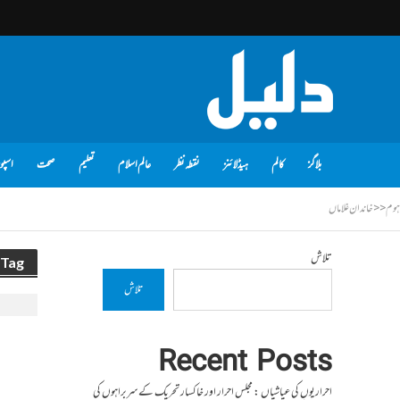
بلاگز
کالم
ہیڈلائنز
نقطہ نظر
عالم اسلام
تعلیم
صحت
اسپو
ہوم
<<
خاندان غلاماں
تلاش
Tag - خاندان غلاماں
تلاش
Recent Posts
احراریوں کی عیاشیاں : مجلس احرار اور خاکسار تحریک کے سربراہوں کی