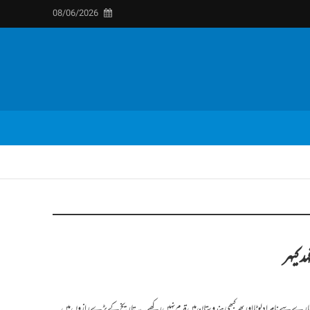
08/06/2026
 کیہر
یائے سندھ کے کنارے سے نامراد لوٹا اور پھر کبھی ہندوستان میں قدم نہیں رکھے۔ یہ تاریخ کے بڑے رازوں میں