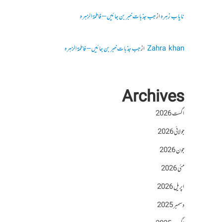
نایاب زہرہ
از
جب جذبات خبر بن جائیں – فاطمۃالزہرہ
Zahra khan
از
جب جذبات خبر بن جائیں – فاطمۃالزہرہ
Archives
اگست 2026
جولائی 2026
جون 2026
مئی 2026
اپریل 2026
دسمبر 2025