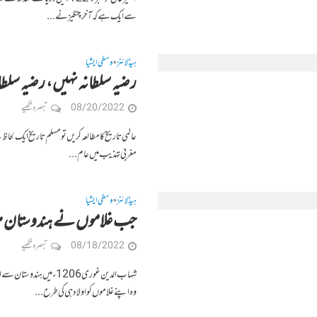
سے ایک ہے کہ آخر چنگیز نے...
ہیڈلائنز
وسطی ایشیا
•
رضیہ سلطانہ نہیں، رضیہ سلطان
08/20/2022
تبصرہ لکھیے
عالمی تاریخ کا مطالعہ کریں تو مسلم تاریخ ایک لحاظ
مغربی تہذیب میں عام...
ہیڈلائنز
وسطی ایشیا
•
جب غلاموں نے ہندوستان میں پائ
08/18/2022
تبصرہ لکھیے
شہاب الدین غوری 1206ء 
وہ اپنے غلاموں کو اولاد ہی کی طرح...