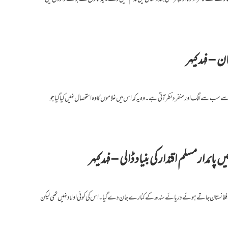
 – فہد کیہر
 سے سب سے الگ اور منفرد نظر آتی ہے۔ وہ یہ کہ اس میں غلاموں کا وہ استحصال نہیں کیا گیا جو
دار مسلم اقتدار کی بنیاد ڈالی – فہد کیہر
میں ہندوستان سے افغانستان جاتے ہوئے دریائے سندھ کے کنارے جان دے گیا۔ اس کی کوئی اولاد نہیں تھی لیکن