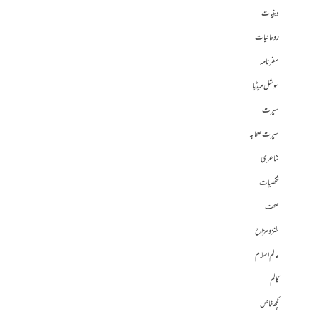
دینیات
روحانیات
سفرنامہ
سوشل میڈیا
سیرت
سیرت صحابہ
شاعری
شخصیات
صحت
طنز و مزاح
عالم اسلام
کالم
کچھ خاص