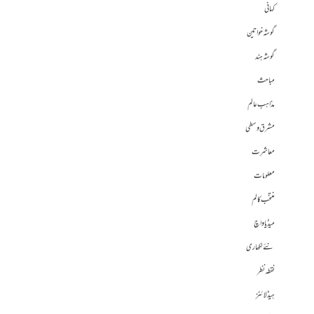
کہانی
گوشہ خواتین
گوشہ ہند
مباحث
مذاہب عالم
مشرق وسطی
معاشرت
معلومات
منتخب کالم
میڈیا واچ
نئے لکھاری
نقطہ نظر
ہیڈلائنز