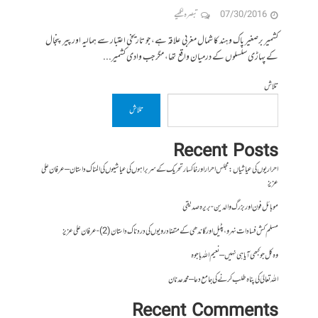
07/30/2016
تبصرہ لکھیے
تلاش
تلاش
Recent Posts
احراریوں کی عیاشیاں : مجلس احرار اور خاکسار تحریک کے سربراہوں کی عیاشیوں کی المناک داستان – عرفان علی
عزیز
موبائل فون اور بزرگ والدین- بریرہ صدیقی
مسلم کش فسادات نہرو، پٹیل اور گاندھی کے متضاد رویوں کی درد ناک داستان (2)- عرفان علی عزیز
وہ کل جو کبھی آیا ہی نہیں – نعیم اللہ باجوہ
اللہ تعالیٰ کی پناہ طلب کرنے کی جامع دعا – محمد عدنان
Recent Comments