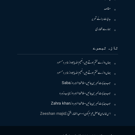
مقاصد
ہدایات برائے تحریر
ہمارے لکھاری
تازہ تبصرے
جہاں دائرے ختم ہوتے ہیں- نعیم اللہ باجوہ
از
طاہرہ مسعود
جہاں دائرے ختم ہوتے ہیں- نعیم اللہ باجوہ
از
طاہرہ مسعود
جب جذبات خبر بن جائیں – فاطمۃالزہرہ
از
Saba
جب جذبات خبر بن جائیں – فاطمۃالزہرہ
از
نایاب زہرہ
جب جذبات خبر بن جائیں – فاطمۃالزہرہ
از
Zahra khan
اس خاندان کا اصل مجرم کون! – عبدالغفار بگٹی
از
Zeeshan majid