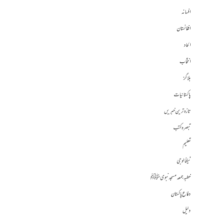
افسانہ
افغانستان
الحاد
انتخاب
بلاگز
پاکستانیات
تازہ ترین خبریں
تبصرہ کتب
تعلیم
ٹیکنالوجی
خطبہ جمعہ مسجد نبوی ﷺ
دفاع پاکستان
دلیل