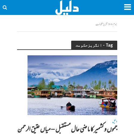
ہوم
<<
انگریزحکومت
Tag - انگریزحکومت
دلیل
جموں و کشمیر کا ماضی حال مستقبل – میاں عتیق الرحمن