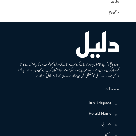
واقعات
وسطی ایشیا
ادارہ ’دلیل‘ اپنے تمام قارئین کو اس بات کی دعوت دیتا ہے کہ وہ خود بھی مختلف مسائل پر اپنی رائے کا کھل
کر اظہار کریں اور اس کے لیے ہر تحریر پر تبصرے کی سہولت کا استعمال کریں۔ جو بھی ویب سائٹ پر لکھنے
کا متمنی ہو، وہ ادارہ ’دلیل‘ کا مستقل رکن بن سکتا ہے اور اپنی نگارشات شامل کرسکتا ہے۔
صفحات
Buy Adspace
Herald Home
ادارہ دلیل
پالیسی