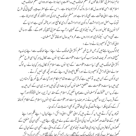
نام نہاد مغربی سیکولرطاقتوں کو مسلم ممالک میں مداخلت پر ابھارتا ہے اور وہ ان مسلم ممالک میں
اسلام کا، امن کا اور عدل کا راستہ روک کر کھڑا ہوجاتا ہے۔ اس کے لیے مغرب پیسہ بھی پانی کی طرح
بہاتا ہے ، اپنی طاقت سے بھی ڈراتا ہے اور مسلم ممالک میں انارکی اور انتشار کو بھی ہوا دیتا ہے ۔
تو جناب اصل اور بڑا دہشت گرد کون ہوا؟ دہشت گردی کا منبع اور سرچشمہ کون ہے؟دنیا کے
خزانوں پر قابض اور سائنس و ٹیکنالوجی کے ٹھیکیدار آپ کے مغربی آقا یا کہ بھوکے، ننگے، وسائل
سے تہی دامن، ٹیکنالوجی اور اداروں سے محروم بدحال اور فاقہ کش مسلمان۔
اپنی خواہش کو معبود بنانے والے:
جو لوگ یہ چاہتے ہیں کہ جس طرح غیر مسلم اکثریتی ممالک نے اپنے اپنے ممالک سے اپنے پسندیدہ
مسخ شدہ اور تحریف شدہ مذاہب کو ریاست و حکومت کے ایوانوں سے نکال باہر کیا اسی طرح مسلم
اکثریتی ممالک میں بھی “ریاست وحکومت”کے ایوانوں سے اسلام کو نکال باہر کیا جائے، یہ لوگ
سوائے اپنی خواہش کو معبود بنانے اور اٹکل پچودلائل دینے کے اور کچھ بھی نہیں کرتے۔
ان لوگوں کے بس میں یہ تو نہیں ہے کہ قرآن سے وہ تمام احکام اور آیات کھرچ کھرچ کر مٹا دیں
جن میں ریاست وحکومت سے متعلق مسلمانوں کو ہدایات دی گئی ہیں اور نہ ہی ان کے بس میں یہ
ہے کہ یہ اس حقیقت کو مسلمانوں سے چھپا سکیں کہ اسلام کے مقدس ترین رسولﷺ اور آپ
کے قریب ترین ساتھیوں نے نہ صرف ریاست اور حکومت کے ایوانوں پر اسلام کے احکام کو نافذ
کرکے دکھایا بلکہ اپنے وقت کی عالمی طاقتوں کو بھی الٹ پلٹ کر رکھ دیا۔
تو پھر یہ کیا کرتے ہیں؟ یہ کرتے یہ ہیں کہ اپنی عقل، اپنی دانش، اپنے خیال، اپنے قلم اور اپنے
کلام کے طاقت ورگھوڑوں کو دنیا کی ادنیٰ قیمت کے بدلے میں بیچ دیتے ہیں۔ کبھی ان کی منطق کے
گھوڑوں کو کافروں کی دنیاوی طاقت و ٹیکنالوجی مسحور کرکے رکھ دیتی ہے، کبھی ان کے خیال کے
گھوڑے مغرب کی ظاہری چمک دمک کے پیچھے رسیاں تڑوا کر بھاگنے لگتے ہیں، کبھی ان کی دانش