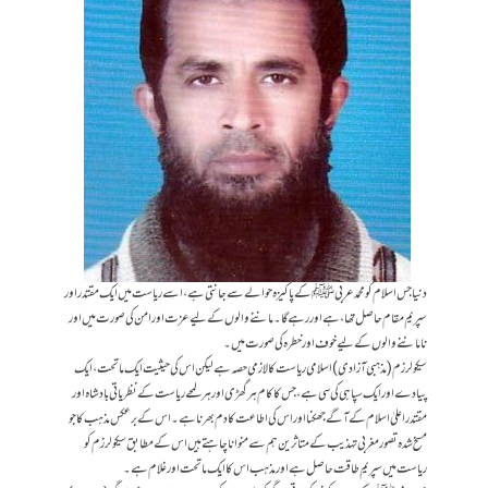
دنیا جس اسلام کو محمد عربی ﷺ کے پاکیزہ حوالے سے جانتی ہے ،اسے ریاست میں ایک مقتدر اور
سپریم مقام حاصل تھا ، ہے اور رہے گا۔ ماننے والوں کے لیے عزت اور امن کی صورت میں اور
ناماننے والوں کے لیے خوف اور خطرہ کی صورت میں۔
سیکولرزم(مذہبی آزادی) اسلامی ریاست کا لازمی حصہ ہے لیکن اس کی حیثیت ایک ماتحت، ایک
پیادے اور ایک سپاہی کی سی ہے، جس کا کام ہر گھڑی اور ہر لمحے ریاست کے نظریاتی بادشاہ اور
مقتدر اعلیٰ اسلام کے آگے جھکنا اور اس کی اطاعت کا دم بھرنا ہے۔اس کے برعکس مذہب کا جو
مسخ شدہ تصور مغربی تہذیب کے متاثرین ہم سے منوانا چاہتے ہیں اس کے مطابق سیکولرزم کو
ریاست میں سپریم طاقت حاصل ہے اور مذہب اس کا ایک ماتحت اور غلام ہے۔