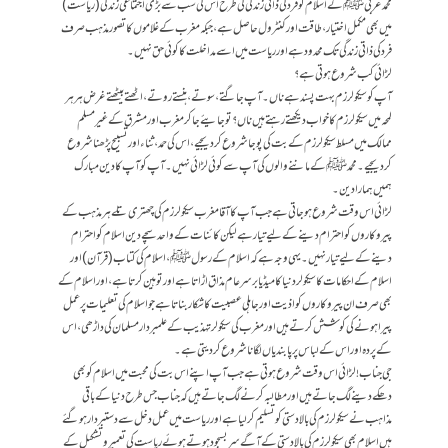
محمد عربیﷺ کے اسلام کو فرد کی ذاتی زندگی کی طرح اس کی سب سے بڑی اجتماعی زندگی (ریاست)
میں بھی مکمل اختیار، طاقت اور کنٹرول حاصل ہے، جبکہ مغرب کے غلاموں کا تصور مذہب صرف
فرد کی ذاتی زندگی تک محدود ہے اور ریاست میں اسے مداخلت کا کوئی حق نہیں۔
لڑائی کب شروع ہوتی ہے؟
آپ کو سیکولرزم بہت پسند ہے ناں۔ آپ جاگتے، سوتے، ہنستے روتے، اٹھتے بیٹھتے غرض ہر ہر
لمحہ میں سیکولرزم کا خواب دیکھتے رہتے ہیں ناں؟ تو جایئے جا کر مغرب اور مشرق کے غیر مسلم
ممالک میں مسلط سیکولرزم کے بت کی پوجا شروع کردیجیے، اس کی حمد ،ثناء اور تسبیح پڑھنا شروع
کردیجیے۔ محمدﷺ کے ماننے والوں کی آپ سے کوئی لڑائی نہیں۔آپ کو آپ کا دین مبارک
ہمیں ہمارا دین۔
لڑائی اس وقت شروع ہوجاتی ہے جب آپ کاآقا مغرب سیکولرزم کی چھتری تلے ہر مذہب کے
پیروکاروں کو احترام دینے کے لیے تیار ہے لیکن کائنات کے واحد سچے دین اسلام کو احترام
دینے کے لیے تیار نہیں۔ یہی وجہ ہے کہ اسلام کے رسولﷺ، اسلام کی کتاب (قرآن) اور
اسلام کے احکامات کا سیکولر دنیا کا میڈیا برسرعام مذاق اڑاتا ہے اور توہین کرتا ہے ، اور اسلام کے
بھی صرف ان پیروکاروں کو اذیت اور جاہلی عصبیت کا شکار بناتا ہے جو اسلام کی تعلیمات پر عمل
پیرا ہونے کی کوشش کرتے ہیں اور مغرب کی سیکولرتہذیب کے علمبردار مسلمان کی داڑھی، اس
کے پردہ اور اس کے لباس پر پابندیاں لگانا شروع کردیتی ہے۔
جی جناب !لڑائی اس وقت شرو ع ہوتی ہے جب آپ اپنے اس بت کی محبت میں اسلام کو بھی
دھکے دینے لگ جاتے ہیں اور مطالبہ کرنے لگ جاتے ہیں کہ جناب جس طرح دنیا کے باقی
مذاہب نے سیکولرزم کی بالادستی کو تسلیم کرلیا ہے اور ریاست میں عمل دخل سے دستبردار ہوگئے
ہیں اسلام بھی سیکولرزم کی بالادستی کے آگے سربسجود ہوتے ہوئے ریاست کی تعمیر و تشکیل کے