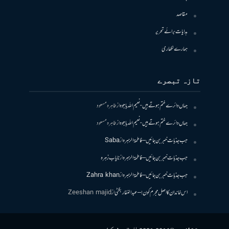
مقاصد
ہدایات برائے تحریر
ہمارے لکھاری
تازہ تبصرے
جہاں دائرے ختم ہوتے ہیں- نعیم اللہ باجوہ
از
طاہرہ مسعود
جہاں دائرے ختم ہوتے ہیں- نعیم اللہ باجوہ
از
طاہرہ مسعود
جب جذبات خبر بن جائیں – فاطمۃالزہرہ
از
Saba
جب جذبات خبر بن جائیں – فاطمۃالزہرہ
از
نایاب زہرہ
جب جذبات خبر بن جائیں – فاطمۃالزہرہ
از
Zahra khan
اس خاندان کا اصل مجرم کون! – عبدالغفار بگٹی
از
Zeeshan majid