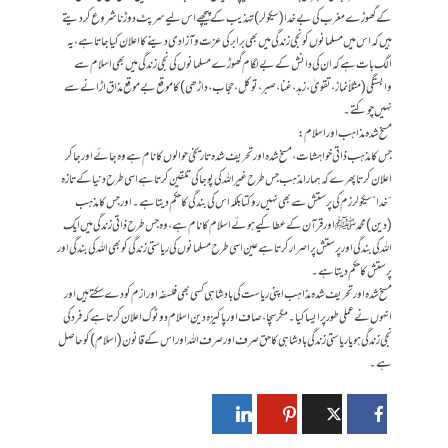
کےگھوڑے مغرب کی بے خدا(سیکولر) تہذیب کے پیچھے اس لیے سرپٹ دوڑنا شروع کردیتے
ہیں کہ اس میں مسلمانوں کو نجی زندگی میں بھی برابر کی عزت و آزادی دینے کا اعلان کیا جاتا ہے، یہ
الگ بات ہے کہ ان کی دانش کے بے لگام گھوڑے مسلمانوں کی نجی زندگی میں بھی اسلام سے
وابستگی (مثلاً نماز، تقویٰ، زہد، غنا، صبر، توکل، حجاب، داڑھی) کا موقع بے موقع مذاق اڑانے سے
نہیں چوکتے۔
مسخ شدہ مذاہب اور اسلام:
جس کا مذہب ذاتی خواہشات ،مسخ شدہ اور تحریف شدہ تاریخی حوالوں کا نام ہے وہ جائے اور جاکر
اعلان کرتا پھرے کہ ہمارا مذہب جس طرح غیر اللہ کی پوجا کی تلقین کرتا ہے اسی طرح دنیا کے تازہ
“خدا” سیکولرزم کی پرستش سے بھی نہیں روکتا بلکہ اس کی بندگی کا حکم دیتا ہے۔ اور جس کا مذہب
(دین) محمدﷺ اور قرآن کے عطا کیے ہوئے اسلام کا نام ہے ، وہ جس طرح ذاتی زندگی میں ایک
اللہ کی بندگی اور پرستش پر اصرار کرتا ہے عین اسی طرح مسلمانوں کی ریاستی زندگی کو بھی اللہ کی بندگی اور
پرستش کا حکم دیتا ہے۔
مسخ شدہ اور تحریف شدہ مذاہب اپنی ریاست کی بادشاہی کسی بھی فلسفہ اور ازم کو دے سکتے ہیں اور
انہوں نے عملی طور پر ایسا کیا۔ مگر سچا ، صاف اور پاکیزہ دین اسلام دو ٹوک اعلان کرتا ہے کہ فرد کی
نجی زندگی ہو یا ریاستی زندگی بادشاہی کا حق صرف اور صرف اللہ اور اس کے قانون (اسلام )کو حاصل
ہے۔