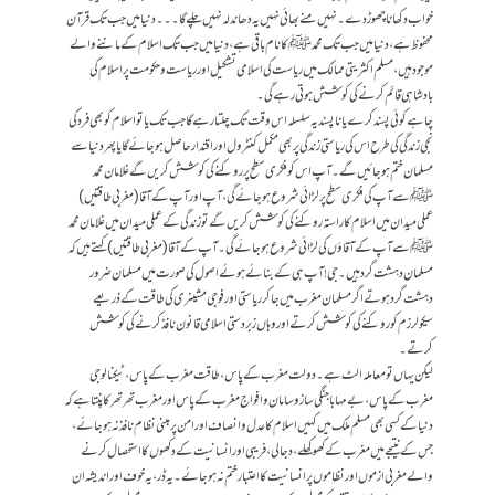
خواب دکھانا چھوڑ دے۔ نہیں منے بھائی نہیں یہ دھاندلہ نہیں چلے گا۔ ۔ ۔دنیا میں جب تک قرآن
محفوظ ہے، دنیا میں جب تک محمد ﷺ کا نام باقی ہے، دنیا میں جب تک اسلام کے ماننے والے
موجود ہیں، مسلم اکثریتی ممالک میں ریاست کی اسلامی تشکیل اور ریاست و حکومت پر اسلام کی
بادشاہی قائم کرنے کی کوشش ہوتی رہے گی ۔
چاہے کوئی پسند کرے یا ناپسند یہ سلسلہ اس وقت تک چلتا رہے گا جب تک یا تو اسلام کو بھی فرد کی
نجی زندگی کی طرح اس کی ریاستی زندگی پر بھی مکمل کنٹرول اور اقتدار حاصل ہوجائے گا یا پھر دنیا سے
مسلمان ختم ہوجائیں گے۔آپ اس کو فکری سطح پر روکنے کی کوشش کریں گے غلامان محمد
ﷺسے آپ کی فکری سطح پر لڑائی شروع ہوجائے گی ، آپ اور آپ کے آقا (مغربی طاقتیں)
عملی میدان میں اسلام کا راستہ روکنے کی کوشش کریں گے تو زندگی کے عملی میدان میں غلامان محمد
ﷺ سے آپ کے آقاؤں کی لڑائی شروع ہوجائے گی ۔ آپ کے آقا (مغربی طاقتیں) کہتے ہیں کہ
مسلمان دہشت گرد ہیں۔ جی ! آپ ہی کے بنائے ہوئے اصول کی صورت میں مسلمان ضرور
دہشت گرد ہوتے اگر مسلمان مغرب میں جاکر ریاستی اور فوجی مشینری کی طاقت کے ذریعے
سیکولرزم کو روکنے کی کوشش کرتے اور وہاں زبردستی اسلامی قانون نافذ کرنے کی کوشش
کرتے۔
لیکن یہاں تو معاملہ الٹ ہے۔ دولت مغرب کے پاس، طاقت مغرب کے پاس، ٹیکنالوجی
مغرب کے پاس، بے مہابا جنگی سازوسامان و افواج مغرب کے پاس اور مغرب تھر تھر کاپنتا ہے کہ
دنیا کے کسی بھی مسلم ملک میں کہیں اسلام کا عدل و انصاف اور امن پر مبنی نظام نافذ نہ ہوجائے،
جس کے نتیجے میں مغرب کے کھوکھلے، دجالی، فریبی اور انسانیت کے دکھوں کا استحصال کرنے
والے مغربی ازموں اور نظاموں پر انسانیت کا اعتبار ختم نہ ہوجائے ۔یہ ڈر، یہ خوف اور اندیشہ ان