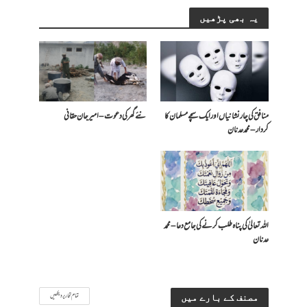
یہ بھی پڑھیں
منافق کی چار نشانیاں اور ایک سچے مسلمان کا
نئے گھر کی دعوت – امیرجان حقانی
کردار – محمد عدنان
اللہ تعالیٰ کی پناہ طلب کرنے کی جامع دعا – محمد
عدنان
تمام تحاریر دیکھیں
مصنف کے بارے میں