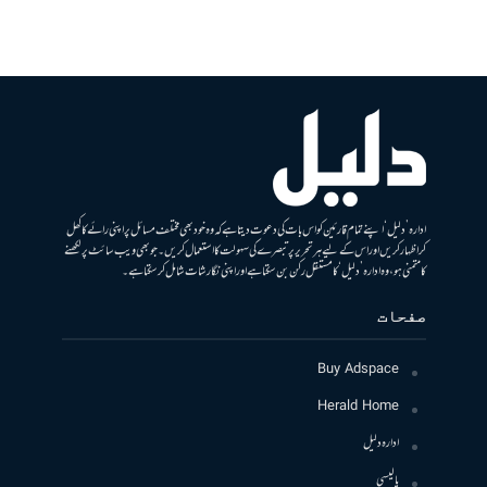
ادارہ ’دلیل‘ اپنے تمام قارئین کو اس بات کی دعوت دیتا ہے کہ وہ خود بھی مختلف مسائل پر اپنی رائے کا کھل
کر اظہار کریں اور اس کے لیے ہر تحریر پر تبصرے کی سہولت کا استعمال کریں۔ جو بھی ویب سائٹ پر لکھنے
کا متمنی ہو، وہ ادارہ ’دلیل‘ کا مستقل رکن بن سکتا ہے اور اپنی نگارشات شامل کرسکتا ہے۔
صفحات
Buy Adspace
Herald Home
ادارہ دلیل
پالیسی