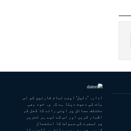
ادارہ ’دلیل‘ اپنے تمام قارئین کو اس
بات کی دعوت دیتا ہے کہ وہ خود بھی
مختلف مسائل پر اپنی رائے کا کھل کر
اظہار کریں اور اس کے لیے ہر تحریر
پر تبصرے کی سہولت کا استعمال
کریں۔ جو بھی ویب سائٹ پر لکھنے کا