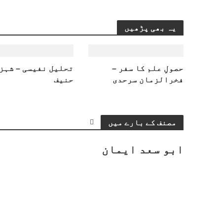
یہ بھی پڑھیں
حصولِ علم کا سفر –
تحلیل نفیسی – شہز
فخرالزمان سرحدی
حنیف
مصنف کے بارے میں
ابو سعد ایمان