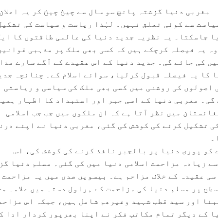
مغربی دنیا گزشتہ پانچ سو سال سے چیخ چیخ کر یہ اعلان
یاست سے کوئی تعلق نہیں۔ لہٰذا ریاست و سیاست کی تشکیل
ا جاسکتا۔ یہ نظریہ جدید دنیا کی عالمی طاقتوں کا ایک
وہ یہ فیصلہ کرچکے ہیں کہ کسی بھی ملک پر مذہبی قوانین
یں کی جائے گی۔ جدید دنیا کے اس عقیدے کے آگے سارے مذا
 کا یہ فیصلہ قبول کرلیا، سوائے اسلام کے۔ چنانچہ جدی
ی اصولوں کی روشنی میں کسی بھی ملک کی سیاسی و ریاستی
گی۔ مغربی دنیا کے اسی جبر اور استبداد کا اظہار ہمیں
انستان میں نظر آتا ہے کہ ان ملکوں میں جب جب اسلامی
ی تشکیل کرنے کی کوشش کی گئی، مغربی دنیا نے اپنے درن
۔
 کو پوری دنیا پر بالجبر نافذ کرنے کی کوشش کی، اس
سے زیادہ مزاحمت اسلامی دنیا میں کی گئی۔ مسلم دنیا گز
سی عقیدہ کے خلاف مزاحم ہے۔ بیسویں صدی میں یہ مزاحمت 
سطح پر مسلم دنیا کی مزاحمت کے ہراول دستہ میں علامہ م
نا اور سید قطب شہید وغیرھم شامل ہیں، جبکہ اس مزاحم
ا کے دیگر تمام مکاتب فکر نے اپنا بھرپور کردار ادا ک