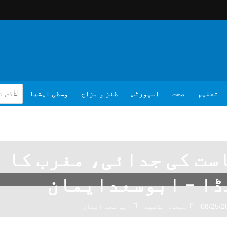
تعلیم
صحت
اسپورٹس
طنز و مزاح
وسطی ایشیا
ست کی جدائی، مغرب کا
ا – ابوسعدایمان
08/25/2
تبصرہ لکھیے
ابو سعد ایمان