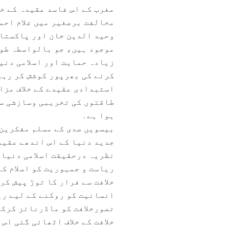
مغرب کے اس فاسد عقیدہ کے خل
مخالفت برصغیر میں غلام احم
وحید الدین خان اور پاکستان
موجود ہیں، جو بالواسطہ طور
زیادہ حمایت اور اسلامی دنی
کرنے کی بھرپور کوشش کر رہے
استبدادی عقیدے کے خلاف مزاح
ہوا ہے۔
بیسویں صدی کے مسلم مفکرین 
جدید دنیا کے اس اندھے عقید
نظریہ درحقیقت اسلامی دنیا 
ریاست و جمہوریت کو اسلام ک
خلافت سے فرار کا توڑ پیش کر
انسانیت کو روکنے کے لیے ری
تصورخلافت کو ماڈرنائز کرکے
خلافت کے خلاف اٹھائی گئی اس