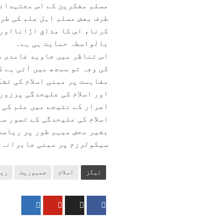
مسلم مفکرین کے اس مجتہدانہ
طرف بعض مسلم اہل علم کی طر
کرنا، اس کا مذاق اڑانااور 
بالواسطہ حمایت ہی ہے۔
اس تناظر میں جاوید غامدی صا
کی وجہ تو سمجھ میں آتی ہے 
مفاہمت پر مبنی اسلام کی تش
اور اسلام کی علیحدگی پرزور 
اصرار کے نتیجے میں علم کی 
اسلام کی علیحدگی کے تصور س
بغیر محض مبہم طور پر ریاست
سیکولرزم پر مبنی جابرانہ 
ٹیگز
اسلام
جمہوریت
ری