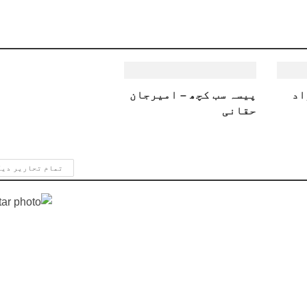
اد
پیسہ سب کچھ – امیرجان
حقانی
تمام تحاریر دی