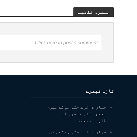
تبصرہ لکھیے
Click here to post a comment
تازہ تبصرے
جہاں دائرے ختم ہوتے ہیں-
نعیم اللہ باجوہ
از
طاہرہ مسعود
جہاں دائرے ختم ہوتے ہیں-