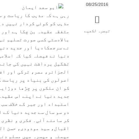
08/25/2016
رہی ہے کہ مذہب کا ریاست و س
مذہب کو کوئی کردار نہیں دی
تبصرہ لکھیے
متفقہ عقیدہ بن چکا ہے اور 
بالادستی کسی صورت تسلیم نہ
نے سرجھکادیا اور جدید دنیا
دنیا نے فیصلہ کیا کہ اسلام
تشکیل برداشت نہیں کی جائے 
الجزائر، مصر، ترکی اور افغ
اصولوں کی بنیاد پر ریاست ک
کو ان ملکوں پر چڑھا دوڑایا
جدید دنیا نے اپنے اس عقیدے
استبداد اور جبر کے خلاف سب 
دو سو سال سے جدید دنیا کے ا
کر سامنے آئی۔ فکری و نظری 
اقبال، سید مودودی، حسن الب
میمنہ و میسرہ میں مسلم دنی