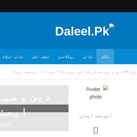
بلاگز
کالم
ہیڈلائنز
نقطہ نظر
عالم اسلام
ہوم
<<
دین و سیاست کی جدائی، مغرب کا ایجنڈا - ابوسعدایمان
دین و سیا
ایجنڈ
ابو سعد ایمان
016