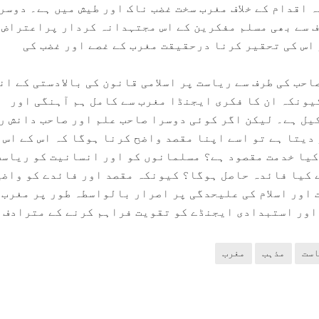
 اقدام کے خلاف مغرب سخت غضب ناک اور طیش میں ہے۔ دوسر
ف سے بھی مسلم مفکرین کے اس مجتہدانہ کردار پراعتراض
اس کی تحقیر کرنا درحقیقت مغرب کے غصے اور غضب کی
حب کی طرف سے ریاست پر اسلامی قانون کی بالادستی کے ان
کیونکہ ان کا فکری ایجنڈا مغرب سے کامل ہم آہنگی اور
کیل ہے۔ لیکن اگر کوئی دوسرا صاحب علم اور صاحب دانش ر
دیتا ہے تو اسے اپنا مقصد واضح کرنا ہوگا کہ اس کے اس
کیا خدمت مقصود ہے؟ مسلمانوں کو اور انسانیت کو ریاست
ے کیا فائدہ حاصل ہوگا؟ کیونکہ مقصد اور فائدے کو واضح
 اور اسلام کی علیحدگی پر اصرار بالواسطہ طور پر مغرب 
اور استبدادی ایجنڈے کو تقویت فراہم کرنے کے مترادف 
است
مذہب
مغرب