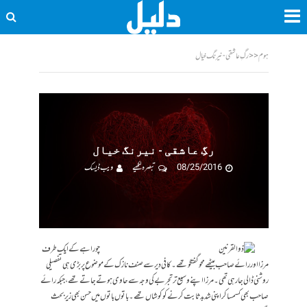
ہوم
<<
رگِ عاشقی ‌- نیرنگ خیال
رگِ عاشقی ‌- نیرنگ خیال
08/25/2016
تبصرہ لکھیے
ویب ڈیسک
چوراہے کے ایک طرف
مرزا اور رائے صاحب بیٹھے محو گفتگو تھے۔ کافی دیر سے صنف نازک کے موضوع پر بڑی ہی تفصیلی
روشنی ڈالی جا رہی تھی۔ مرزا اپنے وسیع تر تجربے کی وجہ سے حاوی ہوتے جاتے تھے، جبکہ رائے
صاحب بھی کسمسا کر اپنی شد بد ثابت کرنے کو کوشاں تھے۔ باتوں باتوں میں حسن بھی زیر بحث