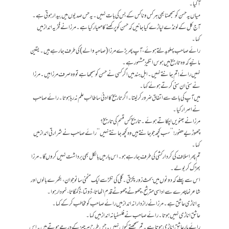
آگیا۔
میاں یہ حسن کو سمجھنا بھی ہر کس و ناکس کے بس کی بات نہیں۔ یہ حس صدیوں میں بیدار ہوتی ہے۔
آج کل کے لونڈے لپاڑے کیا جانیں کہ حسن کو پرکھنے کا معیار کیا ہے۔ مرزا نے فخریہ انداز میں
کہا۔
رائے صاحب پہلو بدلتے ہوئے، آپ پھر بڑے مرزا (صاحبہ والے) کی طرف جا رہے ہیں۔ یقین
مانیے کہ وہ تاریخ میں ہوس انگیز مشہور ہے۔
نہیں رائے! تم جانتے نہیں۔ اہل ہند میں اگر کسی نے حسن کو سمجھا ہے تو وہ صرف مرزا ہیں۔ مرزا
نے سنی ان سنی کرتے ہوئے کہا۔
میں آپ کی بات سے اتفاق ضرور کر لیتا۔ اگر تاریخ کا ادنیٰ سا طالب علم نہ رہا ہوتا۔ رائے صاحب
نے اصرار کیا۔
مرزا نے بھنویں اچکاتے ہوئے۔ تاریخ کس قسم کی تاریخ؟
چھوڑیے حضور! ’’سب کچھ جو جانتے ہیں وہ کچھ جانتے نہیں‘‘ رائے صاحب نے شرارتی انداز میں
کہا۔
تم پھر اسلاف کی کردار کشی کی طرف جا رہے ہو۔ اس بار میں بالکل بھی برداشت نہیں کروں گا۔ مرزا
بھڑک کر بولے۔
اس سے پہلے کہ دونوں میں بحث زور پکڑتی۔ گلی کی نکڑ سے ایک منحنی سا نوجوان، بکھرے بالوں اور
شاعر نما چہرے سے اداسی مترشح، چھوٹے چھوٹے قدم اٹھاتا، ڈولتا، ڈگمگاتا، نمودار ہوا۔
یہ اناڑی عاشق ہے۔ مرزا نے رازدارانہ انداز میں رائے صاحب کو مخاطب کر کے کہا۔
عاشق اناڑی نہیں ہوتا۔ رائے صاحب نے فلسفیانہ انداز میں کہا۔
رائے یار عاشق اناڑی ہوتا ہے۔ تم سمجھتے کیوں نہیں۔ جس طرح ہر چیز کے درجے ہوتے ہیں۔ اس