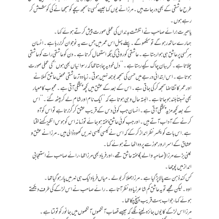
طرح عاشقی کے بھی درجات ہیں۔ مرزا نے یوں کہا جیسے کسی ناسمجھ بچے کو سمجھانے کی کوشش کر
رہے ہوں۔
یاحیرت! رائے صاحب نے انگشت بدنداں کی عملی صورت پیش کرتے ہوئے کہا۔
ہمارے ساتھ رہو گے تو سیکھو گے۔ پہلے پہل اس عمر میں جس سے یہ نوجوان گزر رہا ہے۔ انسان
ہر کسی پر عاشق ہی ہوا رہتا ہے۔ عاشقی کو روٹی کی جگہ استعمال کرتا ہے۔ دن کو عاشقی رات کو عاشقی
چلاتا ہے۔گریبان چاک کیے رہتا ہے۔ ’’دل خود یہ چاہتا تھا کہ رسوائیاں بھی ہوں‘‘ کی عملی صورت
ہوتا ہے۔ اس ابتدائی درجے میں حسن کی سمجھ بوجھ نہیں ہوتی۔ زیادہ تر عاشقی محض عاشق کہلانے
اور عمر کا تقاضا سمجھ کر کی جاتی ہے۔ اس کے بعد کے عشق میں کچھ پختگی آتی ہے۔ محبوب کا معیار
بھی نسبتاً بلند ہوجاتا ہے۔ البتہ حال وہی ہوتا ہے کہ ’’ایک نام اور شام لے کر بیٹھ گئے۔‘‘ اس
کے بعد کچھ مزید پختگی آتی ہے۔ انسان جب کوئی دس کے قریب عشق کر گزرتا ہے تو اس کو آہ
کرنے کے آداب آتے ہیں۔ اور جب کوئی عاشق پختہ ہوجائے تو زمانہ اس کو ہوس انگیز کہنے لگتا
ہے. اس بات کو یکسر نظر انداز کر کے کہ اس نے کیسی کیسی نہریں کھود ڈالی ہیں۔ مرزا نے عشق و
عشاق کے اسرار و رموز سے پردہ اٹھاتے ہوئے کہا۔
یعنی بڑے مرزا (صاحبہ والے) پختہ عاشق تھے، اور فرہاد بھی مرزا تھا، رائے صاحب نے استعجابی
انداز میں پوچھا۔
کس کند ذہن سے پالا پڑ گیا ہے۔ مرزا جھلا کر بولے۔ میاں فرہاد ایک ہی نہر میں پار ہوگیا تھا۔
اوہ۔ لیکن مجھے تو یہ عاشق کم شاعر زیادہ نظر آتا ہے۔ رائے صاحب نے اس لڑکے کی طرف دیکھتے
ہوئےکہا، جو اب بہت قریب پہنچ چکا تھا۔
مرزا اس لڑکے کا یوں جائزہ لینے لگے کہ جیسے قصاب آنکھوں آنکھوں میں جانور کو تولتا ہے۔