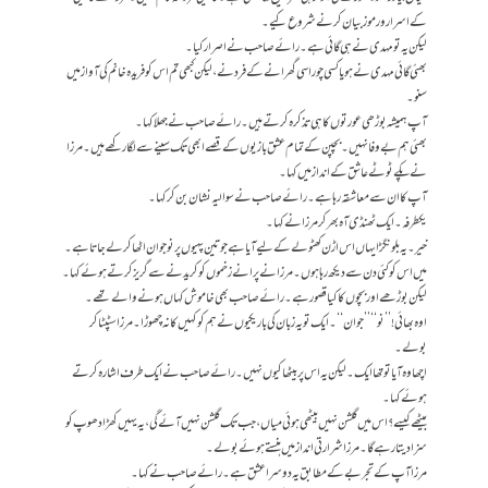
کے اسرار و رموز بیان کرنے شروع کیے۔
لیکن یہ تو مہدی نے ہی گائی ہے۔ رائے صاحب نے اصرار کیا۔
بھئی گائی مہدی نے ہو یا کسی چوراسی گھرانے کے فرد نے، لیکن کبھی تم اس کو فریدہ خانم کی آواز میں
سنو۔
آپ ہمیشہ بوڑھی عورتوں کا ہی تذکرہ کرتے ہیں۔ رائے صاحب نے جھلا کہا۔
بھئی ہم بے وفا نہیں۔ بچپن کے تمام عشق بازیوں کے قصے ابھی تک سینے سے لگا رکھے ہیں۔ مرزا
نے پکے ٹوٹے عاشق کے انداز میں کہا۔
آپ کا ان سے معاشقہ رہا ہے۔ رائے صاحب نے سوالیہ نشان بن کر کہا۔
یکطرفہ۔ ایک ٹھنڈی آہ بھر کر مرزا نے کہا۔
خیر۔ یہ بلونگڑا یہاں اس اڑن کھٹولے کے لیے آیا ہے جو تین پہیوں پر نوجوان اٹھا کر لے جاتا ہے۔
میں اس کو کئی دن سے دیکھ رہا ہوں۔ مرزا نے پرانے زخموں کو کریدنے سےگریز کرتے ہوئے کہا۔
لیکن بوڑھے اور بچوں کا کیا قصور ہے۔ رائے صاحب بھی خاموش کہاں ہونے والے تھے۔
اوہ بھائی! ’’نو‘‘ ’’جوان‘‘۔ ایک تو یہ زبان کی باریکیوں نے ہم کو کہیں کا نہ چھوڑا۔ مرزا سٹپٹا کر
بولے۔
اچھا وہ آیا تو تھا ایک۔ لیکن یہ اس پر بیٹھا کیوں نہیں۔ رائے صاحب نے ایک طرف اشارہ کرتے
ہوئے کہا۔
بیٹھے کیسے؟ اس میں گلشن نہیں بیٹھی ہوئی میاں، جب تک گلشن نہیں آئے گی، یہ یہیں کھڑا دھوپ کو
سزا دیتا رہے گا۔ مرزا شرارتی انداز میں ہنستے ہوئے بولے۔
مرزا آپ کے تجربے کے مطابق یہ دوسرا عشق ہے۔ رائے صاحب نے کہا۔