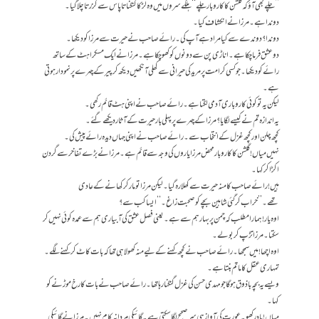
’’چلے بھی آؤ کہ گلشن کا کاروبار چلے‘‘ ہلکے سروں میں وہ لڑکا گنگناتا پاس سے گزرتا چلا گیا۔
دوندا ہے۔ مرزا نے انکشاف کیا۔
دوندا؟ دوندے سے کیا مراد ہے آپ کی۔ رائے صاحب نے حیرت سے مرزا کو دیکھا۔
دو عشق فرما چکا ہے۔ اناڑی پن سے دونوں کو کھو چکا ہے۔ مرزا نے ایک مسکراہٹ کے ساتھ
رائے کو دیکھا۔ جو کسی کرامت پر مرید کی حیرانی سے کھلی آنکھیں دیکھ کر پیر کے چہرے پر نمودار ہوتی
ہے۔
لیکن یہ تو کوئی کاروباری آدمی لگتا ہے۔ رائے صاحب نے اپنی ہٹ قائم رکھی۔
یہ اندازہ تم نے کیسے لگایا؟ مرزا کے چہرے پر پہلی بار حیرت کے آثار دیکھے گئے۔
کچھ چلن اور کچھ غزل کے انتخاب سے۔ رائے صاحب نے اپنی جہاں دیدہ رائے پیش کی۔
نہیں میاں! گلشن کا کاروبار محض مرزا یاروں کی وجہ سے قائم ہے۔ مرزا نے بڑے تفاخر سے گردن
اکڑا کر کہا۔
ہیں! رائے صاحب کا منہ حیرت سے کھلا رہ گیا۔ لیکن مرزا تو مار کر کھانے کے عادی
تھے۔’’خراب کر گئی شاہین بچے کو صحبت زاغ۔‘‘ ایسا کب سے؟
اوہ یار! ہمارا مطلب کہ چمن پر بہار ہم سے ہے۔ یعنی فصل عشق کی آبیاری ہم سے عمدہ کوئی نہیں کر
سکتا۔ مرزا تڑپ کر بولے۔
اوہ اچھا! میں سمجھا۔ رائے صاحب نے کچھ کہنے کے لیے منہ کھولا ہی تھا کہ بات کاٹ کر کہنے لگے۔
تمہاری عقل کا ماتم بنتا ہے۔
ویسے یہ بچہ باذوق ہوگا جو مہدی حسن کی غزل گنگنا رہا تھا۔ رائے صاحب نے بات کا رخ موڑنے کو
کہا۔
میاں! یاد رکھو۔ عورت کی آواز ہی سر صحیح لگا سکتی ہے۔گائیکی مردانہ کام نہیں۔ مرزا نے گائیکی