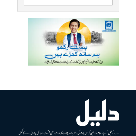
ادارہ ’دلیل‘ اپنے تمام قارئین کو اس بات کی دعوت دیتا ہے کہ وہ خود بھی مختلف مسائل پر اپنی رائے کا کھل