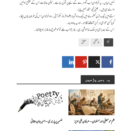
نہیں میاں۔ یہ نوجوان اب تیسرے کے لیے پر تول رہا ہے۔ لیکن حالات اس کے عشق اولیں
والے ہی ہیں۔ یعنی کچھ سیکھ نہیں پایا ۔
اتنے میں ایک اڑن کھٹولے میں ایک دوشیزہ جلوہ افروز نظر آئی۔ وہ نوجوان اس کی طرف یوں لپکا۔
گویا کسی عوامی مرکز پر آٹا ملنے لگا ہو۔ اور یہ جا وہ جا۔
اس کے بعد بڑی دیر تک خاموشی رہی۔ پھر جو لب ہلے تو موضوع عارفانہ ہو چلا تھا۔
ٹیگز
عاشقی
عشق
یہ بھی پڑھیں
علم موسیقی اور مسلمان – عرفان علی عزیز
ضمیر پر پابندی – امیرجان حقانی