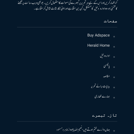
کر اظہار کریں اور اس کے لیے ہر تحریر پر تبصرے کی سہولت کا استعمال کریں۔ جو بھی ویب سائٹ پر لکھنے
کا متمنی ہو، وہ ادارہ ’دلیل‘ کا مستقل رکن بن سکتا ہے اور اپنی نگارشات شامل کرسکتا ہے۔
صفحات
Buy Adspace
Herald Home
ادارہ دلیل
پالیسی
مقاصد
ہدایات برائے تحریر
ہمارے لکھاری
تازہ تبصرے
جہاں دائرے ختم ہوتے ہیں- نعیم اللہ باجوہ
از
طاہرہ مسعود