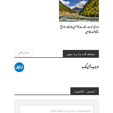
وادیٔ سوات – قدرت کا حسین شاہکار، تاریخ
و ثقافت کا امین
تمام تحاریر دیکھیں
مصنف کے بارے میں
ویب ڈیسک
تبصرہ لکھیے
Click here to post a comment