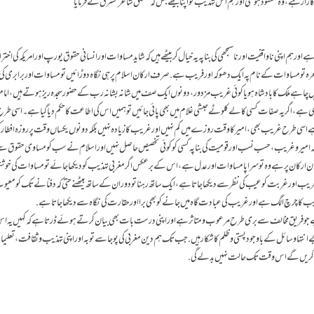
 کا راز ہے، وہ مفقود ہوگئی اور ہم اس تہذیب کو اپنا بیٹھے جس کہ متعلق شاعر مشرقؒ نے فرمایا
ے اور ہم اپنی ناواقفیت اور ناسمجھی کی بنا پہ یہ خیال کر بیٹھے ہیں کہ شاید مساوات اور انسانی حقوق یورپ اور امریکہ کی اختر
عرہ تو مساوات کے نام پہ ایک دھوکہ اور فریب ہے. صرف ارکان اسلام پر ہی نگاہ دوڑائیں تو مساوات اور برابری ک
نہیں چاہے ملک کا بادشاہ ہو یا کوئی غریب مزدور، دونوں ایک صف میں شانہ بشانہ رب کے حضور سجدہ ریز ہوتے ہیں، ا
وری ہے، اگر یہ صفات کسی کالے کلوٹے حبشی غلام میں بھی پائی جائیں تو ہمیں اس کی اطاعت کا حکم دیا گیا ہے۔ اسی
 ہے اسی طرح غریب بھی، امیر کا وقت روزے میں کم نہیں اور غریب کا زیادہ نہیں بلکہ دونوں یکساں وقت پر روزہ افطا
ہے کہ امیر و غریب، حسب نسب اور قومیت کی بنا پہ کسی کو کوئی تخصیص حاصل نہیں اور اسلام نے سب کو مساوی حقوق سے
ر ان ارکان پر ہے وہ تو سراپا مساوات اور عدل ہے، اس کے برعکس اگر مغربی تہذیب کو دیکھا جائے تو مساوات کی خوشن
غریب اور غربت کو عیب کی نظر سے دیکھا جاتا ہے، ایک ساتھ رہنا تو دور ان کے ساتھ بیٹھنے حتیٰ کہ دفنانے تک کو معیوب
یب کا چرچ الگ ہے اور غریب کی عبادت گاہ میں جانے کو بھی برا اور حقارت کی نگاہ سے دیکھا جاتا ہے.
و فریق مخالف سے بری طرح مرعوب و متاثر ہے اور اپنی درست بات بھی بیان کرتے ہوئے ڈرتا ہے کہ کہیں یہ 
انتہا وسائل کے باوجود پستی و ظلم کا شکار ہیں. جب تک ہم دین مغربی کی پوجا سے توبہ اور اپنی تہذیب و ثقافت، تعلیم
ہیں کریں گے اس وقت تک حالت نہیں بدلے گی.