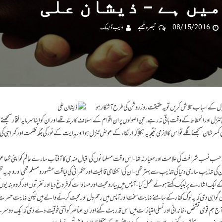
میں ہے – ذیشان علی
08/15/2016
تبصرہ لکھیے
ویب ڈیسک
 تنزل کے اسباب تلاش کریں تو یہ حقیقت روز روشن کی طرح آشکار ہو
نزل اور انحطاط کے وقت باقی نہ رہے. جن اصولوں پر ان اقوام کے اسلاف کاربند تھے اور ان کو اپنا سرمایہ افتخار سمجھتے
کسرشان سمجھنے لگے تو اس کا لازمی نتیجہ یہ نکلا کہ ارتقاء کے عوض تنزل ہوا اور ہدایت کے نور کی جگہ ظلمت اور گمراہی کی 
دانی حسب نسب شرافت کی علامت اور معیار نہ تھا، اس وقت مسلمانوں کی اقبال مندی کا آفتاب سارے عالم کو اپنی شع
ان کی تہذیب ساری دنیا کی تہذیب سے بہتر تھی، ان کی انتظامی قابلیت اور حکمرانی کی لیاقت مشہور و مسلم تھی اور وجہ یہ تھ
ان کے ایک اشارے پر لبیک کہتے ہوئے عمل کیا، آپس میں پیار و محبت اور مساوات کو فروغ دیا اور نفرتوں اور گروہ بندیو
نے بھی گواہی دی کہ یہ لوگ کفار کے سامنے نہایت سخت اور آپس میں رحم دل اور محبت کرنے والے ہیں لیکن نہایت حسرت
ٓج ہم قومی تشخص، خاندانی اور نسلی امتیازات میں اس قدر بٹ گئے اور ان عناصر کو اتنی فوقیت دے دی کہ ایک دو