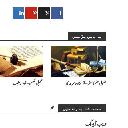
یہ بھی پڑھیں
حصولِ علم کا سفر – فخرالزمان سرحدی
تحلیل نفیسی – شہزاد حنیف
مصنف کے بارے میں
ویب ڈیسک