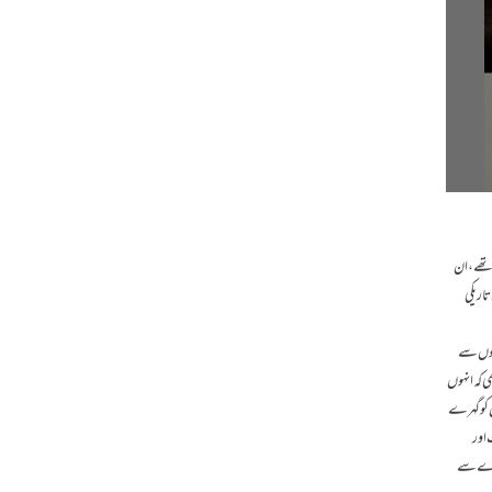
 تھے، ان
تاریکی
اعوں سے
ی کہ انہوں
ں کو گہرے
 اور
سر ے سے