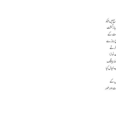
اع ہیں جبکہ
ی بازگشت
مامت کے
 طرح روزے
ر کرتے
 نوازا
ما پیکنگ
 خیال کیا
اس کے
ات اور طور