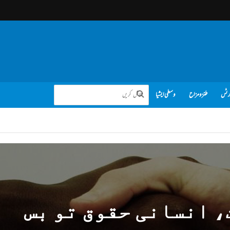
رٹس
طنز و مزاح
وسطی ایشیا
 انسانی حقوق تو بس