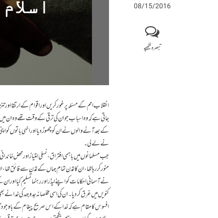
اسلام 
08/15/2016
تبصرہ لکھیے
انقلاب امم کے مسئلہ پر غور کریں اور اقوام کے ارتقا اور
جاتی ہے کہ وہ اسباب جو ان کی ترقی کے وقت تھے وہ ان میں ت
کے بعد آنے والوں نے ان کو چھوڑ دیا اور انہی باتوں کو اپنی 
نے لے لی۔
جب مسلمانوں میں باہمی افتراق، نسلی امتیاز اور محض خان
منور کر رہا تھا، ان کاتمدن تمام جہاں کے تمدن سے فائق تھا، 
نے آسمانی احکامات کو اپنے لیڈر اور رہنما تسلیم کیا اور 
کنویں میں غرق کر دیا۔ ان کی اسی مخلصانہ جدوجہد کی خدا 
افسوس کا مقام ہے کہ خدا کے اس صریح پیغام کے باوجود ا