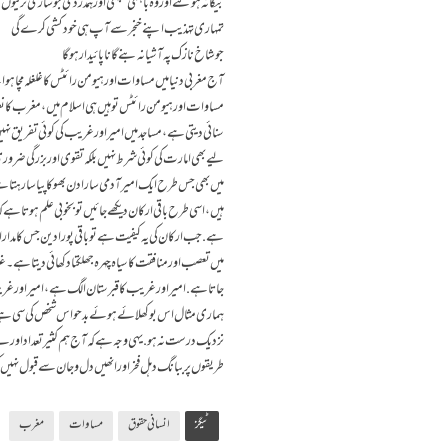
بیگانہ ہوگئے اور وہ باہمی یکجہتی اور ہمدردی جو سار ی ترقیوں
تمہاری تہذیب اپنے خنجر سے آپ ہی خودکشی کرے گی
جوشاخ نازک پہ آشیانہ بنے گا نا پائیدار ہوگا
آج مغربی دنیا میں مساوات اور ہیومن رائٹس کا غلغلہ مچا ہوا ہ
مساوات اور ہیومن رائٹس تو ہیں ہی اسلام میں، مغرب کا ن
سنائی دیتی ہے، مساجد میں امیر اور غریب کی کوئی تفریق 
لیے بھی امارت کی کوئی شرط نہیں بلکہ تقوی اور بزرگی ضر
میں بھی جس طرح ایک امیر آدمی سارا دن بھوکا پیاسا رہتا
ہیں، اسی طرح باقی ارکان دیکھے جائیں تو بخوبی علم ہوتا 
ہے. جب ارکان کی یہ کیفیت ہے تو باقی پورا دین جس کا مدا
میں تعصب اور منافقت کا سیاہ چہرہ جھلکتا دکھائی دیتا ہے۔ 
جاتا ہے. امیر اور غریب کا قبرستا ن الگ ہے، امیر اور غر
ہماری مثال اس بوکھلائے ہوئے بدحواس شخص کی سی ہے ج
نزدیک درست نہ ہو. یہی وجہ ہے کہ آج ہم کثیر تعداد اور بے
طریقوں پر ببانگ دہل فخر اور انھیں دل وجان سے قبول ن
ٹیگز
انسانی حقوق
مساوات
مغرب