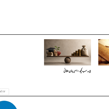
پیسہ سب کچھ – امیرجان حقانی
تمام تحا