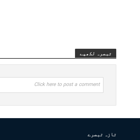
تبصرہ لکھیے
Click here to post a comment
تازہ تبصرے