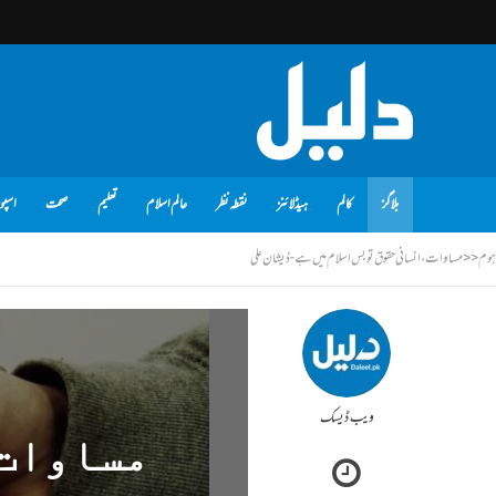
بلاگز
کالم
ہیڈلائنز
نقطہ نظر
عالم اسلام
تعلیم
صحت
اسپو
ہوم
<<
مساوات، انسانی حقوق تو بس اسلام میں ہے - ذیشان علی
ویب ڈیسک
مساوات،