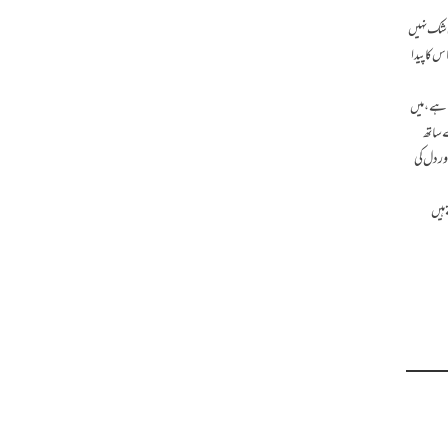
ی شک نہیں
 کا پیدا
ا ہے، میں
 ساتھ
ور دل کی
 ہیں