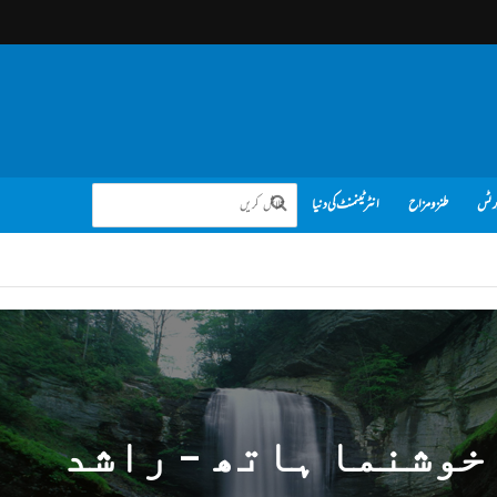
رٹس
طنز و مزاح
انٹرٹینمنٹ کی دنیا
خوشنما ہاتھ – راشد