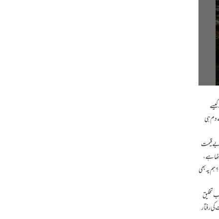
کیسے
ے دم ہی
ر بےقیمت
یٹھا ہے،
 ہم یہ بھی
ب تخلیق
کی رفتار