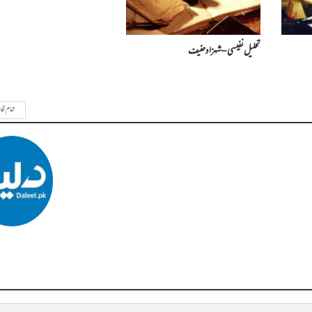
تحلیل نفیسی – شہزاد حنیف
تمام تحا