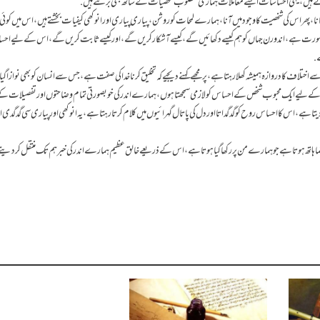
 کرجاتے ہیں، یہی احساسات ایسے معاملات ہماری مطلوب شخصیات کے ساتھ بھی برتتے ہیں.
نا، پھر اس کی شخصیت کا وجود میں آنا، ہمارے لمحات کو روشن، پیاری پیاری اور انوکھی کیفیات بخشتے ہیں، اس میں کوئ
 خوبصورت ہے، اندورن جہاں کو ہم کیسے دکھائیں گے، کیسے آشکار کریں گے، اور کیسے ثابت کریں گے، اس کے لیے احساس
ے.
لاف کا دروازہ ہمیشہ کھلا رہتا ہے، پر مجھے کہنے دیجیے کہ تخلیق کرنا خدا کی صفت ہے، جس سے انسان کو بھی نوازا گی
ینے کے لیے ایک محبوب شخص کے احساس کو لازمی سمجھتا ہوں، ہمارے اندر کی خوبصورتی تمام وضاحتوں اور تفصیلات کے
 ہے، اس کا احساس روح کو گدگداتا اور دل کی پاتال گہرائیوں میں کلام کرتا رہتا ہے، یہ انوکھی اور پیاری سی گدگدی ا
شنما ہاتھ ہوتا ہے جو ہمارے من پر رکھا گیا ہوتا ہے، اس کے ذریعے خالق عظیم ہمارے اندر کی خبر ہم تک منتقل کر دیتے