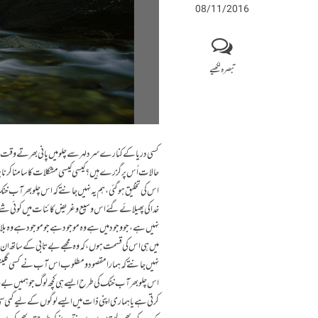
08/11/2016
تبصرہ لکھیے
کسی دریا کے کنارے سرد لہر سے چلو میں پانی بھرتے وقت ہ
حالات اُس پر گزرے ہیں؟ کیسی کیسی مشکلات کا سامنا کرنا پ
اس کی تخلیق ہوگئی، ہم یہ نہیں جانتے کہ اس چلو بھر آب خن
خدا کی پھیلائے گئے اس وسیع و غریض کائنات میں کوئی ش
نہیں ہے، جو وجود میں ہے وہ موجود ہے جو موجود ہے وہ بلام
میں ہی اس کی قسمت ہوں، کہ وہ مجھے بے تابی کے ساتھ ان ل
نہیں جانتے کہ ہمارا مقصود و مطلوب اس آب نے کسی گلیشیئر
اس چلو بھر آب خنک کی طرح ایسے ہی کچھ لوگ جو ہمیں بےح
کرتی ہے یا ہماری اپنی ذات میں ایسے لوگوں کے لیے کمی 