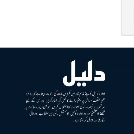
ادارہ ’دلیل‘ اپنے تمام قارئین کو اس بات کی دعوت دیتا ہے کہ وہ خود
بھی مختلف مسائل پر اپنی رائے کا کھل کر اظہار کریں اور اس کے لیے
ہر تحریر پر تبصرے کی سہولت کا استعمال کریں۔ جو بھی ویب سائٹ پر
لکھنے کا متمنی ہو، وہ ادارہ ’دلیل‘ کا مستقل رکن بن سکتا ہے اور اپنی
نگارشات شامل کرسکتا ہے۔