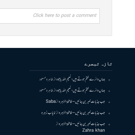
Click here to post a comment
تازہ تبصرے
جہاں دائرے ختم ہوتے ہیں- نعیم اللہ باجوہ
از
طاہرہ مسعود
جہاں دائرے ختم ہوتے ہیں- نعیم اللہ باجوہ
از
طاہرہ مسعود
جب جذبات خبر بن جائیں – فاطمۃالزہرہ
از
Saba
جب جذبات خبر بن جائیں – فاطمۃالزہرہ
از
نایاب زہرہ
جب جذبات خبر بن جائیں – فاطمۃالزہرہ
از
Zahra khan