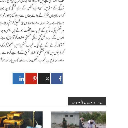
تک روک بھی لیتے ہیں اور باد رفتار جہاز کی طرح تیز بھی
زندگی کے سفر میں کسی ایسے شخص کے لیے تشنگی کا پیدا ہوجا
کہ اندر کا جہاں نظر آنے والے جہاں سے ہزار گنا بڑا اور
ہوجانا بےحد ضروری ہے، احساس ہی تخلیق کو جنم دیتا ہ
ہر شخص کی زندگی کے تجربات مختلف ہوتے ہیں، اس وجہ سے اخت
انسان کے اندر رکھی گئی خدا کی تخلیقی صفت کو توانائی د
آشکار کرنے کے لیے ایک محبوب شخص ہمیں جھنجوڑ کر رکھ دیتا
گہرائیوں میں کلام تشنگی کا اظہار تخلیق کے ذریعے کرتا ہے.
سادہ الفاظ میں یہ محبوب شخص ہمارے خدا کا وہ پیارا اور خو
یہ بھی پڑھیں