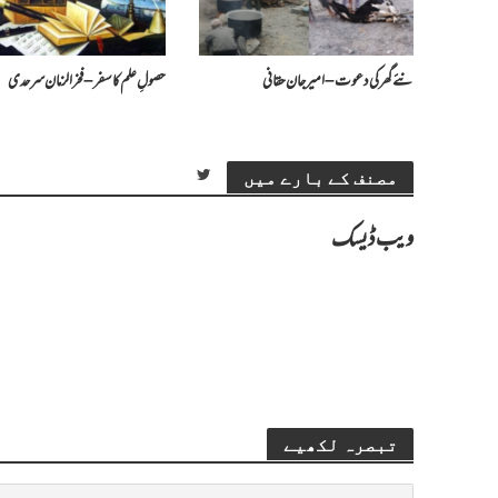
نئے گھر کی دعوت – امیرجان حقانی
حصولِ علم کا سفر – فخرالزمان سرحدی
مصنف کے بارے میں
ویب ڈیسک
تبصرہ لکھیے