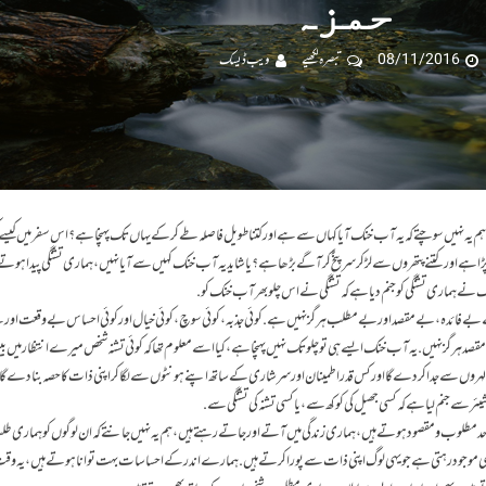
حمزہ
08/11/2016
تبصرہ لکھیے
ویب ڈیسک
م یہ نہیں سوچتے کہ یہ آب خنک آیا کہاں سے ہے اور کتنا طویل فاصلہ طے کرکے یہاں تک پہنچا ہے؟ اس سفر میں کیسے 
ڑا ہے اور کتنے پتھروں سے لڑ کر سر پٹخ کر آگے بڑھا ہے؟ یا شاید یہ آب خنک کہیں سے آیا نہیں، ہماری تشنگی پیدا ہوت
ک نے ہماری تشنگی کو جنم دیا ہے کہ تشنگی نے اس چلو بھر آب خنک کو.
ے بے فائدہ، بے مقصد اور بے مطلب ہرگز نہیں ہے. کوئی جذبہ، کوئی سوچ، کوئی خیال اور کوئی احساس بے وقعت او
قصد ہرگز نہیں. یہ آب خنک ایسے ہی تو چلو تک نہیں پہنچا ہے، کیا اسے معلوم تھا کہ کوئی تشنہ شخص میرے انتظار میں ب
ہروں سے جدا کردے گا اور کس قدر اطمینان اور سرشاری کے ساتھ اپنے ہونٹوں سے لگا کر اپنی ذات کا حصہ بنا دے گا؟
 سے جنم لیا ہے کہ کسی جھیل کی کوکھ سے، یا کسی تشنہ کی تشنگی سے.
د مطلوب و مقصود ہوتے ہیں، ہماری زندگی میں آتے اور جاتے رہتے ہیں، ہم یہ نہیں جانتے کہ ان لوگوں کو ہماری طل
سی موجود رہتی ہے جو یہی لوگ اپنی ذات سے پورا کرتے ہیں. ہمارے اندر کے احساسات بہت توانا ہوتے ہیں، یہ وقت 