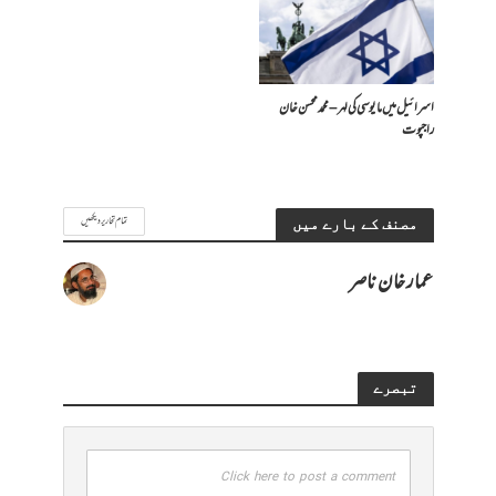
اسرائیل میں مایوسی کی لہر – محمد محسن خان
راجپوت
تمام تحاریر دیکھیں
مصنف کے بارے میں
عمار خان ناصر
تبصرے
Click here to post a comment