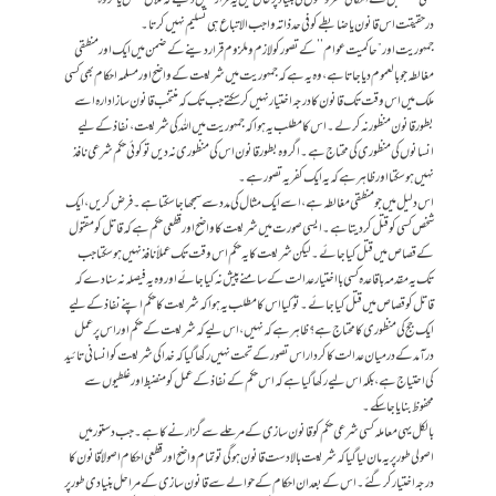
کبھی مستقبل کے امکانی مفروضوں کی بنیاد پر حال میں یہ قرار نہیں دیتے کہ فلاں شخص یا گروہ
درحقیقت اس قانون یا ضابطے کو فی حد ذاتہ واجب الاتباع ہی تسلیم نہیں کرتا۔
جمہوریت اور ”حاکمیت عوام’’ کے تصور کو لازم وملزوم قرار دینے کے ضمن میں ایک اور منطقی
مغالطہ جو بالعموم دیا جاتا ہے، وہ یہ ہے کہ جمہوریت میں شریعت کے واضح اور مسلمہ احکام بھی کسی
ملک میں اس وقت تک قانون کا درجہ اختیار نہیں کر سکتے جب تک کہ منتخب قانون ساز ادارہ اسے
بطور قانون منظور نہ کر لے۔ اس کا مطلب یہ ہوا کہ جمہوریت میں اللہ کی شریعت، نفاذ کے لیے
انسانوں کی منظوری کی محتاج ہے۔ اگر وہ بطور قانون اس کی منظوری نہ دیں تو کوئی حکم شرعی نافذ
نہیں ہو سکتا اور ظاہر ہے کہ یہ ایک کفریہ تصور ہے۔
اس دلیل میں جو منطقی مغالطہ ہے، اسے ایک مثال کی مدد سے سمجھا جا سکتا ہے۔ فرض کریں، ایک
شخص کسی کو قتل کر دیتا ہے۔ ایسی صورت میں شریعت کا واضح اور قطعی حکم ہے کہ قاتل کو مقتول
کے قصاص میں قتل کیا جائے۔ لیکن شریعت کا یہ حکم اس وقت تک عملاً نافذ نہیں ہو سکتا جب
تک یہ مقدمہ باقاعدہ کسی با اختیار عدالت کے سامنے پیش نہ کیا جائے اور وہ یہ فیصلہ نہ سنا دے کہ
قاتل کو قصاص میں قتل کیا جائے۔ تو کیا اس کا مطلب یہ ہوا کہ شریعت کا حکم اپنے نفاذ کے لیے
ایک جج کی منظوری کا محتاج ہے؟ ظاہر ہے کہ نہیں، اس لیے کہ شریعت کے حکم اور اس پر عمل
درآمد کے درمیان عدالت کا کردار اس تصور کے تحت نہیں رکھا گیا کہ خدا کی شریعت کو انسانی تائید
کی احتیاج ہے، بلکہ اس لیے رکھا گیا ہے کہ اس حکم کے نفاذ کے عمل کو منضبط اور غلطیوں سے
محفوظ بنایا جا سکے۔
بالکل یہی معاملہ کسی شرعی حکم کو قانون سازی کے مرحلے سے گزارنے کا ہے۔ جب دستور میں
اصولی طور پر یہ مان لیا گیا کہ شریعت بالادست قانون ہوگی تو تمام واضح اور قطعی احکام اصولاً قانون کا
درجہ اختیار کر گئے۔ اس کے بعد ان احکام کے حوالے سے قانون سازی کے مراحل بنیادی طور پر