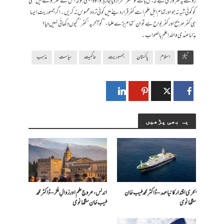
رو سے یہ ضروری ہے کہ جس بات کو ”کفر’’ قرار دیا جا رہا ہو، وہ ایسی ہو کہ اس کے کفر ہونے میں کسی
کو کوئی شبہ نہ ہو اور تمام اہل علم اسے کفر قرار دینے میں کوئی تردد محسوس نہ کریں۔ اگر جمہوریت ایسا
ہی کفر صریح اور کفر بواح ہے تو ان ”تمام بڑے علماء’’ کو آخر یہ ”کفر’’ کیوں دکھائی نہیں دیا؟
ہذا ما عندی واللہ اعلم بالصواب۔
ٹیگز
اسلام
پاکستان
جمہوریت
حاکمیت
سیاست
مذہب
یہ بھی پڑھیں
بحری اقتدار کا نیا عہد – ڈاکٹر محمد طیب خان
اندلس، عروجِ علم اور زوالِ فکر – ڈاکٹر محمد
سنگھانوی
طیب خان سنگھانوی