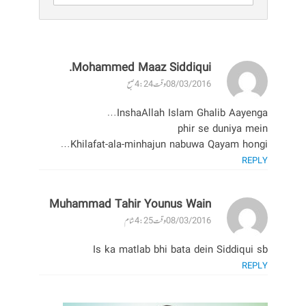
Mohammed Maaz Siddiqui.
08/03/2016 وقت 4:24 صبح
InshaAllah Islam Ghalib Aayenga…
phir se duniya mein
Khilafat-ala-minhajun nabuwa Qayam hongi…
REPLY
Muhammad Tahir Younus Wain
08/03/2016 وقت 4:25 شام
Is ka matlab bhi bata dein Siddiqui sb
REPLY