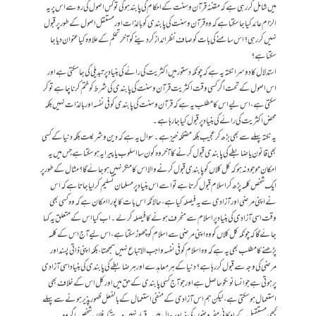
میں شامل کر رہی ہے کہ مقننہ قرآن وسنت کے احکام کی پابند ہوگی تو کس اصول کی رو سے اس پر یہ
الزام عائد کیا جا سکتا ہے کہ وہ قرآن وسنت کی پابندی کو بالذات اور مستقل اصول کے طور پر قبول
نہیں کر رہی؟ اس سامنے کی بات کو صاف نظر انداز کر دینے کو آخر تحکم کے علاوہ کیا عنوان دیا جا
سکتا ہے؟
استدلال کا دوسرا نکتہ یہ ہے کہ چونکہ دستور میں اکثریت کی رائے کی بنیاد پر تبدیلی کی جا سکتی ہے اور
اس اصول کے تحت اگر کسی وقت اکثریت قرآن وسنت کی پابندی کی شرط کو ختم کرنا چاہے تو کر
سکتی ہے، اس لیے اس کا مطلب یہ ہے کہ قرآن وسنت کی پابندی کو فی نفسہ اور بالذات نہیں بلکہ
محض اکثریت کی رائے کی بنیاد پر قبول کیا جا رہا ہے۔
یہ نکتہ پہلے سے بھی بڑھ کر عجیب بلکہ مضحکہ خیز ہے۔ سوال یہ ہے کہ دین وشریعت بلکہ دنیا کے کسی
بھی قانون یا ضابطے کی پابندی قبول کرنے کا آخر وہ کون سا اسلوب یا پیرایہ ہو سکتا ہے جس میں یہ
امکان موجود نہ ہو کہ کل کلاں کو پابندی قبول کرنے والا اس کا منکر نہیں ہو جائے گا؟ مثال کے طور پر
ایک شخص کلمہ پڑھ کر اسلام قبول کرتا ہے تو اسے اس بنیاد پر مسلمان تسلیم کر لیا جاتا ہے کہ اس
نے اپنی مرضی اور آزادی سے یہ فیصلہ کیا ہے، حالانکہ اس بات کا پورا امکان ہے کہ وہ کسی بھی
وقت اسی آزادی کی بنیاد پر اسلام سے منحرف ہونے کا فیصلہ کر لے۔ اب کیا اس کے متعلق یہ کہا
جائے گا کہ چونکہ کل کلاں کو وہ اپنی مرضی سے اسلام کو چھوڑ سکتا ہے، اس لیے آج اس کے کلمہ
پڑھنے کا مطلب بھی یہ ہے کہ وہ اسلام کو فی نفسہ واجب الاتباع نہیں سمجھتا، بلکہ اپنی ذاتی پسند اور
مرضی کی وجہ سے قبول کر رہا ہے؟ دنیا کے ہر معاہدے اور ہر ضابطے کی پابندی کی بنیاد اسی آزادی
پر ہوتی ہے جو انسانوںکو حاصل ہے اور جو آج کسی پابندی کے حق میں اور کل اس کے خلاف بھی
استعمال ہو سکتی ہے، لیکن ہم اس آزادی کے منفی استعمال کے بالفعل ظہور پذیر ہونے سے پہلے