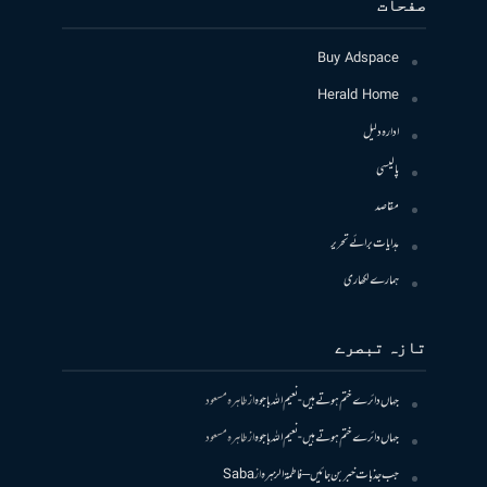
صفحات
Buy Adspace
Herald Home
ادارہ دلیل
پالیسی
مقاصد
ہدایات برائے تحریر
ہمارے لکھاری
تازہ تبصرے
جہاں دائرے ختم ہوتے ہیں- نعیم اللہ باجوہ
از
طاہرہ مسعود
جہاں دائرے ختم ہوتے ہیں- نعیم اللہ باجوہ
از
طاہرہ مسعود
جب جذبات خبر بن جائیں – فاطمۃالزہرہ
از
Saba