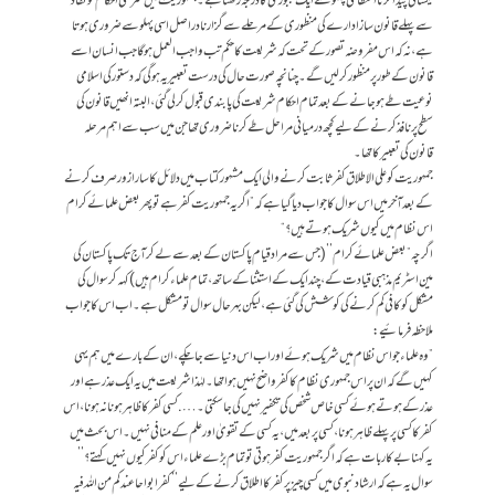
یکسانی پیدا کرنا انتظامی پہلو سے ایک مجبوری کا درجہ رکھتا ہے۔ جمہوریت میں شرعی احکام کو نفاذ
سے پہلے قانون ساز ادارے کی منظوری کے مرحلے سے گزارنا دراصل اسی پہلو سے ضروری ہوتا
ہے، نہ کہ اس مفروضہ تصور کے تحت کہ شریعت کا حکم تب واجب العمل ہوگا جب انسان اسے
قانون کے طور پر منظور کر لیں گے۔ چنانچہ صورت حال کی درست تعبیر یہ ہوگی کہ دستور کی اسلامی
نوعیت طے ہو جانے کے بعد تمام احکام شریعت کی پابندی قبول کر لی گئی، البتہ انھیں قانون کی
سطح پر نافذ کرنے کے لیے کچھ درمیانی مراحل طے کرنا ضروری تھا جن میں سب سے اہم مرحلہ
قانون کی تعبیر کا تھا۔
جمہوریت کو علی الاطلاق کفر ثابت کرنے والی ایک مشہور کتاب میں دلائل کا سارا زور صرف کرنے
کے بعد آخر میں اس سوال کا جواب دیا گیا ہے کہ ”اگر یہ جمہوریت کفر ہے تو پھر بعض علمائے کرام
اس نظام میں کیوں شریک ہوتے ہیں؟“
اگرچہ ”بعض علمائے کرام’’ (جس سے مراد قیام پاکستان کے بعد سے لے کر آج تک پاکستان کی
مین اسٹریم مذہبی قیادت کے، چند ایک کے استثنا کے ساتھ، تمام علماءکرام ہیں) کہہ کر سوال کی
مشکل کو کافی کم کرنے کی کوشش کی گئی ہے، لیکن بہرحال سوال تو مشکل ہے۔ اب اس کا جواب
ملاحظہ فرمائیے:
”وہ علماءجو اس نظام میں شریک ہوئے اور اب اس دنیا سے جا چکے، ان کے بارے میں ہم یہی
کہیں گے کہ ان پر اس جمہوری نظام کا کفر واضح نہیں ہوا تھا۔ لہٰذا شریعت میں یہ ایک عذر ہے اور
عذر کے ہوتے ہوئے کسی خاص شخص کی تکفیر نہیں کی جا سکتی۔ …. کسی کفر کا ظاہر ہونا نہ ہونا، اس
کفر کا کسی پر پہلے ظاہر ہونا، کسی پر بعد میں، یہ کسی کے تقویٰ اور علم کے منافی نہیں۔ اس بحث میں
یہ کہنا بے کار بات ہے کہ اگر جمہوریت کفر ہوتی تو تمام بڑے علماءاس کو کفر کیوں نہیں کہتے؟’’
سوال یہ ہے کہ ارشاد نبوی میں کسی چیز پر کفر کا اطلاق کرنے کے لیے ’’کفرا بواحا عندکم من اللہ فیہ