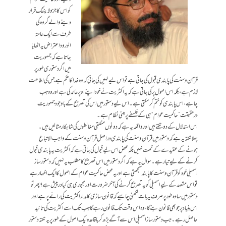
کو اس کا جزو لاینفک قرار
دینے والے گروہ کی
طرف سے ایک عامۃ
الورود اعتراض یہ اٹھایا
جاتا ہے کہ جمہوریت
میں اگر دستوری طور پر
قرآن وسنت کی پابندی قبول کی جاتی ہے تو اس لیے نہیں کی جاتی کہ وہ خدا کا حکم ہے جس کی اطاعت
لازم ہے، بلکہ اس اصول پر کی جاتی ہے کہ یہ اکثریت نے خود اپنے اوپر عائد کی ہے اور وہ جب
چاہے، اس پابندی کو ختم کر سکتی ہے۔ اس لیے دستور میں اس کی تصریح کے باوجود جمہوریت
درحقیقت ”حاکمیت عوام“ ہی کے فلسفے پر مبنی نظام ہے۔
اس استدلال کے دو نکتے ہیں اور واقعہ یہ ہے کہ دونوں منطقی مغالطوں کی شاہکار مثالیں ہیں۔
پہلا نکتہ یہ ہے کہ دستور میں قرآن وسنت کی پابندی دراصل قرآن وسنت کے واجب الاتبا ع
ہونے کے عقیدے کے تحت نہیں بلکہ محض اس لیے قبول کی جاتی ہے کہ اکثریت یہ پابندی قبول
کرنے کے لیے تیار ہے۔ سوال یہ ہے کہ اگر دستور میں اس تصریح کا مطلب یہ نہیں کہ دستور ساز
اسمبلی خود کو قرآن وسنت کا پابند سمجھتی ہے اور یہ محض حاکمیت عوام کے اصول کا ایک اظہار ہے
تو اس مقصد کے لیے اسمبلی کو یہ تصریح کرنے کی آخر ضرورت اور مجبوری ہی کیا درپیش ہے؟ پھر تو
دستور میں سادہ طور پر صرف یہ بات لکھنی چاہیے کہ قانون سازی کا مدار اکثریت کی رائے پر ہے اور
اس بنیاد پر جو بھی قانون بنے گا، وہ اس وقت تک قانون رہے گا جب تک اسے اکثریت کی تائید
حاصل رہے۔ جب دستور ساز اسمبلی اس سے آگے بڑھ کر باقاعدہ ایک اصول کے طو رپر یہ نکتہ دستور