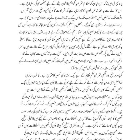
پروسیجرل ہیں نہ کہ اس بنیاد پر کہ احکام شرعیہ کو ابھی قانون بننے کے لیے منظوری کی احتیاج ہے۔
اس حوالے سے یہ نکتہ خاص طور پر ملحوظ رہنا چاہیے کہ شریعت کا کوئی بھی واضح اور صریح حکم اس
وقت تک نفاذ میں نہیں آ سکتا جب تک اس کے ساتھ جڑے ہوئے چند اجتہادی سوالوں کا جواب
نہ دے دیا جائے۔ مثلاً چوری کو لیجیے۔ محض یہ تسلیم کر لینے سے کہ چور کی سزا ہاتھ کاٹنا ہے، کسی بھی
چوری کے مقدمے کا فیصلہ نہیں کیا جا سکتا۔ حکم کے اطلاق کے لیے شاید درجنوں اجتہادی سوالات
کا جواب دینا پڑے گا اور اس کے لیے کسی نہ کسی اجتہادی تعبیر کو قانون کا درجہ دینا پڑے گا۔ مثلاً
یہ کہ چوری کا مصداق کیا ہے، کتنے مال کی چوری پر یہ سزا لاگو ہوگی، کیا ہر طرح کے حالات میں یہ سزا
دی جائے گی یا کچھ مخصوص حالات میں رعایت بھی دی جا سکتی ہے، ہاتھ کہاں سے کاٹا جائے گا،
وغیرہ وغیرہ۔ یہ سب اجتہادی سوالات ہیں جو نص میں تصریحاً مذکور نہیں اور ان کا جواب طے کیے
بغیر کسی ایک مقدمے کا فیصلہ بھی نہیں کیا جا سکتا۔
گویا ہر واضح اور قطعی شرعی حکم نفاذ کے لیے ایک اجتہادی تعبیر کا محتاج ہے۔ قانون سازی
دراصل اسی درمیانی مرحلے کو طے کرنے کے لیے ہوتی ہے۔ قانون کے بنیادی پہلووں کی ایک
متعین تعبیر کے بغیر، جس کی روشنی میں عدالتیں فیصلے کر سکیں، قانون کے نفاذ میں بہت سی
پیچیدگیاں اور مشکلات پیدا ہو جاتی ہیں۔ جدید سیاسی نظام میں قانون ساز ادارے اس نوعیت کی
پیچیدگیوں کو کم کرنے اور قانون کے بنیادی پہلووں کو واضح اور متعین کرنے کے کردار ادا کرتے
ہیں۔ اگر قانون کے بنیادی خطوط اور حدود اربعہ متعین نہ ہوں تو ظاہر ہے کہ قانون کی براہ راست
تعبیر کا کام عدالتوں کو کرنا پڑے گا جس میں اختلافات کا پیداہونا اور اس کے نتیجے میں قانونی سطح پر
پیچیدگیوں کا سامنے آنا ناگزیر ہے۔ علمی اور نظری سطح پر کسی قانون کی تعبیر میں اختلافات ہوں تو ان
سے عملی پیچیدگیاں پیدا نہیں ہوتیں، لیکن قانونی نظام کی سطح پر بہرحال ایک بنیادی نوعیت کی