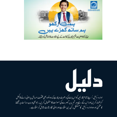
ادارہ ’دلیل‘ اپنے تمام قارئین کو اس بات کی دعوت دیتا ہے کہ وہ خود بھی مختلف مسائل پر اپنی رائے کا کھل
کر اظہار کریں اور اس کے لیے ہر تحریر پر تبصرے کی سہولت کا استعمال کریں۔ جو بھی ویب سائٹ پر لکھنے
کا متمنی ہو، وہ ادارہ ’دلیل‘ کا مستقل رکن بن سکتا ہے اور اپنی نگارشات شامل کرسکتا ہے۔