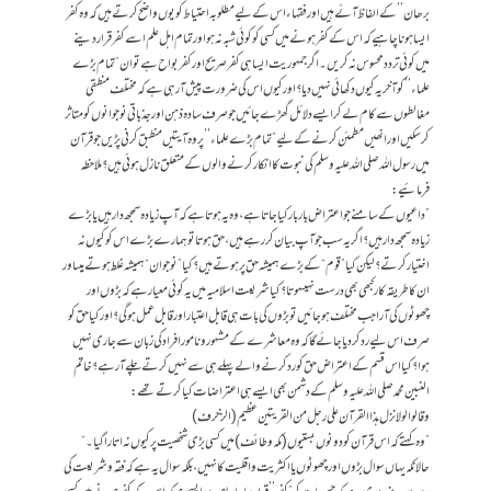
برھان’’ کے الفاظ آئے ہیں اور فقہاءاس کے لیے مطلوبہ احتیاط کو یوں واضح کرتے ہیں کہ وہ کفر
ایسا ہونا چاہیے کہ اس کے کفر ہونے میں کسی کو کوئی شبہ نہ ہو اور تمام اہل علم اسے کفر قرار دینے
میں کوئی تردد محسوس نہ کریں۔اگر جمہوریت ایسا ہی کفر صریح اور کفر بواح ہے تو ان ”تمام بڑے
علماء’’ کو آخر یہ کیوں دکھائی نہیں دیا؟ اور کیوں اس کی ضرورت پیش آ رہی ہے کہ مختلف منطقی
مغالطوں سے کام لے کر ایسے دلائل گھڑے جائیں جو صرف سادہ ذہن اور جذباتی نوجوانوں کو متاثر
کر سکیں اور انھیں مطمئن کرنے کے لیے ”تمام بڑے علماء’’ پر وہ آیتیں منطبق کرنی پڑیں جو قرآن
میں رسول اللہ صلی اللہ علیہ وسلم کی نبوت کا انکار کرنے والوں کے متعلق نازل ہوئی ہیں؟ ملاحظہ
فرمائیے:
”داعیوں کے سامنے جو اعتراض بار بار کیا جاتا ہے، وہ یہ ہوتا ہے کہ آپ زیادہ سمجھ دار ہیں یا بڑے
زیادہ سمجھ دار ہیں؟ اگر یہ سب جو آپ بیان کر رہے ہیں، حق ہوتا تو ہمارے بڑے اس کو کیوں نہ
اختیار کرتے؟ لیکن کیا ”قوم“ کے بڑے ہمیشہ حق پر ہوتے ہیں؟ کیا ”نوجوان“ ہمیشہ غلط ہوتے ہیںاور
ان کا طریقہ کار کبھی بھی درست نہیںہوتا؟ کیا شریعت اسلامیہ میں یہ کوئی معیار ہے کہ بڑوں اور
چھوٹوں کی آرا جب مختلف ہو جائیں تو بڑوں کی بات ہی قابل اعتبار اور قابل عمل ہوگی؟ اور کیا حق کو
صرف اس لیے رد کر دیا جائے گا کہ وہ معاشرے کے مشہور ونامور افراد کی زبان سے جاری نہیں
ہوا؟ کیا اس قسم کے اعتراض حق کو رد کرنے والے پہلے ہی سے نہیں کرتے چلے آ رہے؟ خاتم
النبین محمد صلی اللہ علیہ وسلم کے دشمن بھی ایسے ہی اعتراضات کیا کرتے تھے:
وقالوا لولا نزل ہذا القرآن علی رجل من القریتین عظیم (الزخرف)
”وہ کہتے کہ اس قرآن کو دونوں بستیوں (مکہ وطائف) میں کسی بڑی شخصیت پر کیوں نہ اتارا گیا۔“
حالانکہ یہاں سوال بڑوں اور چھوٹوں یا اکثریت واقلیت کا نہیں، بلکہ سوال یہ ہے کہ فقہ وشریعت کی