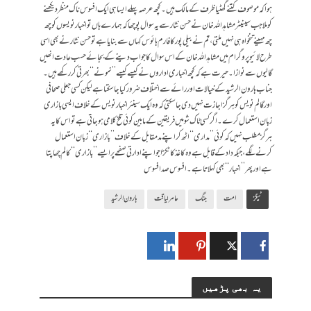
ہوا کہ موصوف کتنے گھٹیا ظرف کے مالک ہیں۔کچھ عرصہ پہلے ایسا ہی ایک افسوس ناک منظر دیکھنے
کو ملا جب سینیٹر مشاہد اللہ خان نے حسن نثار سے یہ سوال پوچھا کہ ہمارے ہاں تو اخبار نویسوں کو چھ
چھ مہینے تنخواہ ہی نہیں ملتی، تم نے بیلی پور کا فارم ہائوس کہاں سے بنایا ہے تو حسن نثار نے بھی اسی
طرح لائیو پروگرام میں مشاہد اللہ خان کے اس سوال کا جواب دینے کے بجائے حسب عادت انھیں
گالیوں سے نوازا۔حیرت ہے کہ کچھ اخباری اداروں نے کیسے کیسے ’’نمونے‘‘ بھرتی کر رکھے ہیں۔
جناب ہارون الرشید کے خیالات اور رائے سے اختلاف ضرور کیا جا سکتا ہے لیکن کسی جعلی صحافی
اور گالم نویس کو ہرگز اجازت نہیں دی جا سکتی کہ وہ ایک سینئر اخبار نویس کے خلاف ایسی بازاری
زبان استعمال کرے۔ اگر کسی ٹاک شو میں فریقین کے مابین کوئی تلخ کلامی ہو جاتی ہے تواس کا یہ
ہرگز مطلب نہیں کہ کوئی ’’مداری‘‘ اٹھ کر اپنے مدمقابل کے خلاف ’’بازاری‘‘ زبان استعمال
کرنے لگے، جبکہ داد کے قابل ہے وہ کاغذ کا ٹکڑا جو اپنے ادارتی صفحے پر ایسے ’’بازاری‘‘ کالم چھاپتا
ہے اور پھر ’’اخبار‘‘ بھی کہلاتا ہے۔ افسوس صد افسوس
ٹیگز
امت
جنگ
عامر لیاقت
ہارون الرشید
یہ بھی پڑھیں