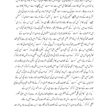
ہمیں فون کرکے بتایا کہ ،ارے بھائی یہ آپ لوگوں نے کسے چھیڑ دیا، جس ڈاکٹر عامر لیاقت کو میں
جانتا ہوں، وہ کسی کا ادھار رکھنے کا قائل نہیں ہے، وہ ’امت‘‘ میں چھپنے والے اس کالم کا جواب
ضرور دے گا۔ اور دوست کی یہ بات درست نکلی کہ اسی شام عامر لیاقت نے نہ صرف ٹی وی
نشریات کے دوران پھپھے کٹنیوں کی طرح ’’امت‘‘ پر تنقید کرتے ہوئے اسے رمضان ٹرانسمشن
جیسے ’’نیک کام ‘‘میں کیڑے نکالنے والا اخبار کہا بلکہ اگلے ہی روز ’’جنگ‘‘میں اس نے ’’مداری‘‘
کے جواب میں ’’بازاری‘‘ کے عنوان سے کالم لکھا۔ وہ کالم واقعی ایک بازاری کالم تھا کیونکہ اس
میں موصو ف نے ’’امت‘‘ کے خلاف جو بازاری زبان استعمال کی، ہارون الرشید صاحب کے
خلاف لکھا گیا کالم تو اس کا عشر عشیر بھی نہیں ہے۔ بازاری کالم کے آخر میں (جاری ہے) بھی لکھا
تھا، جس کا واضح مطلب یہ تھا کہ عامر لیاقت پورا راشن پانی لے کر ’’امت‘‘پر جوابی چڑھائی کا ارادہ
رکھتے ہیں اس لیے ’’بازاری‘‘کی ابھی مزید قسطیں بھی آئیں گی۔ لیکن اگلے ہی روز ’’امت‘‘میں ایک
کالم چھپا جس میں ’’ڈاکٹر ‘‘صاحب کے دور نوجوانی و جوانی کی کچھ رنگین و سنگین وارداتوں کا اشارتاً ذکر
کرتے ہوئے انہیں ’’امت‘‘ کے خلاف مزید کالم لکھنے کی دعوت دی گئی، لیکن ساتھ ہی حافظ حمد اللہ
سٹائل میں انہیں یہ پیغام بھی دیا گیا کہ قبلہ آپ ہمیں گالیاں ضرو ر دیں لیکن پھر نہ کہنا کہ ہم نے سر
بازار آپ کی شلوار اتار دی ہے۔ بس پھر کیا تھا کہ ’’ڈاکٹر ‘‘صاحب کی ایسی بولتی بند ہوئی کہ جس کی
مثال نہیں ملتی۔ رمضان ٹرانسمیشن کے دوران ان کی میزبانی کا لطف اٹھانے والے کچھ کن ٹٹے
مولویوں نے انہیں ’’امت‘‘ کے خلاف ہتک عزت کا دعویٰ دائر کرنے کا مشورہ بھی دیا لیکن پنجابی
محاورے کے مطابق ’’ڈاکٹر‘‘صاحب کی تو بے بے ہی مر گئی۔ اور افسوس کہ ہم ان کے
’’بازاری‘‘کالم کی اگلی قسطوں کے منتظر ہی رہے۔ وہ چھپنا تھا نہ چھپا کہ بھرے بازار میں اپنی شلوار
اتروانا بھلا کون پسند کرتا ہے۔ پس ثابت ہوا کہ لاتوں کے بھوت باتوں سے نہیں مانتے۔
جعلی’’ڈاکٹر‘‘ نے قبلہ ہارون الرشید صاحب کے خلاف جو گند اگلا ہے، اس سے ایک بار پھر یہ ثابت