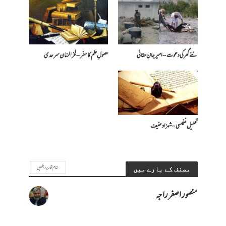
نئے گھر کی دعوت – امیرجان حقانی
حصولِ علم کا سفر – فخرالزمان سرحدی
تحلیل نفیسی – شہزاد حنیف
تمام تحاریر دیکھیں
مصنف کے بارے میں
منصور اصغر راجہ