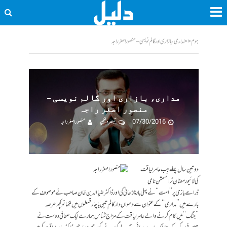
ہوم
<<
مداری، بازاری اور گالم نویسی – منصور اصغر راجہ
مداری، بازاری اور گالم نویسی –
منصور اصغر راجہ
07/30/2016
تبصرہ لکھیے
منصور اصغر راجہ
دو تین سال پہلے جب عامر لیاقت
کی لائیو رمضان ٹرانسمشن نامی
ڈرامے بازی پر ’’امت‘‘ نے پہلی بار چڑھائی کی اور ڈاکٹر ضیاالدین خان صاحب نے موصوف کے
بارے میں ’’مداری‘‘ کے عنوان سے دھواں دار کالم تین یا چار قسطوں میں لکھا تو کچھ عرصہ
’’جنگ‘‘میں کام کرنے والے عامر لیاقت کے مزاج شناس ہمارے ایک صحافی دوست نے