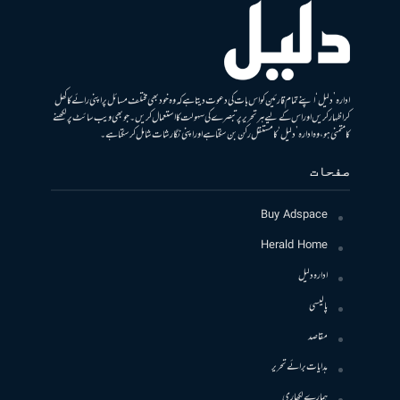
ادارہ ’دلیل‘ اپنے تمام قارئین کو اس بات کی دعوت دیتا ہے کہ وہ خود بھی مختلف مسائل پر اپنی رائے کا کھل
کر اظہار کریں اور اس کے لیے ہر تحریر پر تبصرے کی سہولت کا استعمال کریں۔ جو بھی ویب سائٹ پر لکھنے
کا متمنی ہو، وہ ادارہ ’دلیل‘ کا مستقل رکن بن سکتا ہے اور اپنی نگارشات شامل کرسکتا ہے۔
صفحات
Buy Adspace
Herald Home
ادارہ دلیل
پالیسی
مقاصد
ہدایات برائے تحریر
ہمارے لکھاری