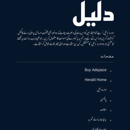
ادارہ ’دلیل‘ اپنے تمام قارئین کو اس بات کی دعوت دیتا ہے کہ وہ خود بھی مختلف مسائل پر اپنی رائے کا کھل
کر اظہار کریں اور اس کے لیے ہر تحریر پر تبصرے کی سہولت کا استعمال کریں۔ جو بھی ویب سائٹ پر لکھنے
کا متمنی ہو، وہ ادارہ ’دلیل‘ کا مستقل رکن بن سکتا ہے اور اپنی نگارشات شامل کرسکتا ہے۔
صفحات
Buy Adspace
Herald Home
ادارہ دلیل
پالیسی
مقاصد
ہدایات برائے تحریر
ہمارے لکھاری