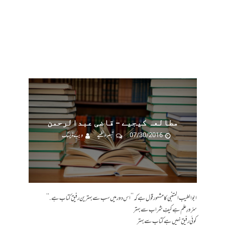
مطالعہ کیجیے – قاضی عبدالرحمن
07/30/2016
تبصرہ لکھیے
ویب ڈیسک
ابوالطیب المتنبی کا مشہور قول ہے کہ ’’اس دور میں سب سے بہترین رفیق کتاب ہے.‘‘
سرُورِ علم ہے کیفِ شراب سے بہتر
کوئی رفیق نہیں ہے کتاب سے بہتر