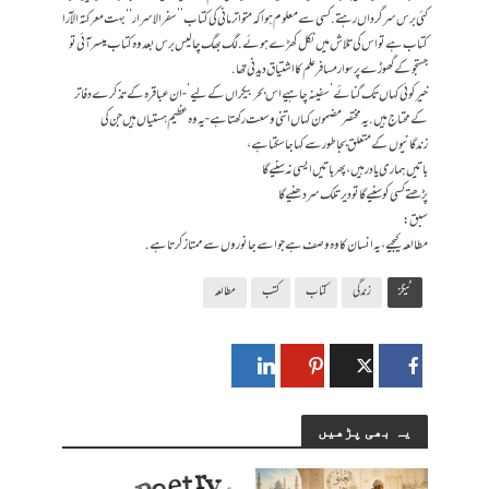
کئی برس سرگرداں رہتے. کسی سے معلوم ہوا کہ متواتر مانی کی کتاب ’’سفرالاسرار‘‘ بہت معرکتہ الآرا
کتاب ہے تو اس کی تلاش میں نکل کھڑے ہوئے. لگ بھگ چالیس برس بعد وہ کتاب میسر آئی تو
جستجو کے گھوڑے پر سوار مسافر علم کا اشتیاق دیدنی تھا.
خیرکوئی کہاں تک گنائے’ سفینہ چاہیے اس بحر بیکراں کےلیے’- ان عباقرہ کے تذکرے دفاتر
کے محتاج ہیں. یہ مختصر مضمون کہاں اتنی وسعت رکھتاہے- یہ وہ عظیم ہستیاں ہیں جن کی
زندگانیوں کےمتعلق بجا طور سے کہا جا سکتا ہے،
باتیں ہماری یاد رہیں، پھر باتیں ایسی نہ سنیےگا
پڑھتے کسی کوسنیےگا تو دیر تلک سر دھنیےگا
سبق:
مطالعہ کیجیے، یہ انسان کا وہ وصف ہے جو اسے جانوروں سے ممتاز کرتا ہے.
ٹیگز
زندگی
کتاب
کتب
مطالعہ
یہ بھی پڑھیں