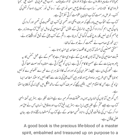
ہو یا تائو کے پیروکاروں کے لیے لائو توزو کی ’’تائوتےچنگ‘‘. ادب میں عربی کی ’’الف لیلی‘‘ ہو یا
فردوسی کا ’’شاہنامہ‘‘، مذہب کےدفاع میں سعید نورسی کے ’’رسائل نور‘‘ ہوں یا رادھاکرشنن کی
کتب، غرض ہر سمت کتاب اذہان پر حکومت کرتی نظرآتی ہے.
کتاب کےانتخاب میں یادرکھیے کہ صرف اچھی اور تعمیری کتب ہی شخصیت کی تعمیر اور کردارکی
بالیدگی میں اہم کردار ادا کرتی ہیں. ٹالسٹائی کے بقول منفی مضامین کی حامل نیز فحش کتاب وہ زہر ہے
جو جسم کو ہی نہیں بلکہ روح تک کوگھائل کر دیتا ہے. راقم کے کتب بینی کے شوق کو دیکھتے ہوئے،
ابن غوری صاحب نے نصیحت کرتے ہوئے کہا تھا،
’’متقی مصنفین کی مستند کتابوں کا مخلصانہ مطالعہ ہی مفید ہوتا ہے.‘‘
مثبت مضامین کی حامل کتابوں کا روح کے لیے وہی مقام ہے جو جسم کے لیے عمل تنفس کا، یہ
پژمردہ جذبات کے لیے مہمیز کا کام کرتی ہے، زبان کو فصیح کرتی ہے، مشاہدہ کو وسعت عطا کرتی
ہے، شعورکی ماں ہے، جیسے زعفران کی پرکھ اور ادرک کا ذائقہ ہر ایرے غیرے نتھو خیرے کو نہیں
ہوتا بالکل اسی طرح ہر سادہ لوح اور ظاہر بین کتب بینی کی لذت سےآگاہ نہیں ہو سکتا. مطالعہ ایسا
ایڈونچر ہے جس کا اختتام نہیں. یقین کیجیے کہ صرف کتب کے ساتھ جنگل میں بھی زندگی کو کاٹا جا سکتا
ہے.
جس گھر میں کتابوں کی الماریاں ہوں درحقیقت وہ گھر میرے لیے جنت نظیر ہے. بہترین تحفہ ایسی
کتاب ہے جسے ختم کیے بغیر چین نہ پڑے، بہترین رفیق کتاب اور وہ قابل انسان جس نے حق مہر
ادا کر کے اس کی رفاقت قبول کی. دانا دشمن مطالعہ کےلیے کتاب کومستعارمانگنے والا ہے. جان
ملٹن کاقول ہے،
A good book is the precious life-blood of a master
spirit, embalmed and treasured up on purpose to a