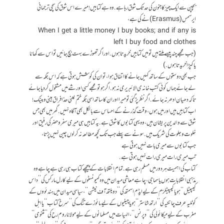
بچپن سے ایک چیز کا جنون کی حدتک شوق رہا ہے. وہ ہے کتابیں! میرے اس شوق کی سچی ترجمانی
ایرسمس (Erasmus) نے کی ہے،
When I get a little money I buy books; and if any is
left I buy food and clothes
(جب مجھے چند پیسے ملتے ہیں تو میں کتابیں خریدتا ہوں. اوراگر تھوڑے بہت بچ جائیں تواس سے کھانا
یا کپڑا خریدتا ہوں.)
جب بھی دوستوں کےساتھ کہیں جانے کااتفاق ہوا، توان کی کوشش ہوتی ہے کہ اس جگہ سے
لے جائے جہاں کوئی کتب خانہ ی الائبریری نہ ہو. اگر ہو تو مجھے کسی اور شے میں مشغول کر دیاجائے
تاکہ دھیان ادھرنہ جائے. اگر نظر پڑ گئی تومیرا اور ان کاساتھ اسی جگہ ختم یعنی ھذا فراق بینی و بینک!
اب کتابیں ہیں اور میں ہوں، وقت گذرنے کے احساس سے بالکل بھی آگاہ نہیں.گھر میں بھی جس
شوق سے والدین پریشان ہیں، وہ یہی کتابوں کاشوق ہے. یہ کتابیں ہی میری سفر و حضر کی رفیق اور
خلوت وجلوت کی شریک ہیں. سونے سے پہلے جب تک کچھ مطالعہ نہ کر لوں چین نہیں پڑتا،
جب کتابوں سے میری بات نہیں ہوتی ہے
تب میری رات میری رات نہیں ہوتی ہے.
کتاب کی اہمیت ہر دور میں مسلم رہی ہے. تمام انقلابات کے پیچھے کتاب ہی رہی ہے چاہے وہ
مذہبی انقلابات ہوں یا سماجی، چاہے معاشی میدان میں وہ کمیونسٹوں کےلیے کارل مارکس کی ’’داس
کیپیٹل‘‘ ہو یا کیپیٹلزم کےلیے ایڈم اسمتھ کی ’’دویلتھ آف نیشن‘‘، سیاسی میدان میں ہندئووں کے
کوٹلیہ عرف چانکیہ کی ’’ارتھ شاستر‘‘ہو یا چینیوں کے لیے مائوزے تنگ کی ’’سرخ کتاب‘‘ یا اہل
مغرب کےلیے میکائولی کی ’’دپرنس‘‘، الہیات میں مسلمانوں کے لیے مولانا روم رح کی ’’مثنوی‘‘