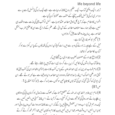
life beyond life
ترجمہ: ایک اچھی کتاب، ایک عظیم روح کا لازمہ حیات ہے، جسے ایک زندگی (نسل) سے پرے
دوسری زندگی (نسل) تک پہنچنے کے مقصد سے محفوظ کر دیا گیا ہے.
افسوس کا مقام ہے کہ آج کل ذوق مطالعہ عنقا ہو رہا ہے، نسل نو کتب بینی کی لذت سے واقف ہی
نہیں ہے جبکہ ہمارے اسلاف مطالعہ کےشیدائی تھے. علم کے ذرائع سے ان کاعشق ضرب المثل
تھااور ہے. یہاں چندواقعات پیش کرتاہوں،
1) حکیم ابو نصر فارابی کہتا ہے،
تیل کے لیے پیسہ نہ ہونے کی وجہ سے میں رات کو چوکیداروں کی قندیلوں کے پاس کھڑے ہو کر
کتاب کا مطالعہ کرتا تھا.
2) تاریخ بغداد کے مصنف خطیب بغدادی رح لکھتے ہیں کہ
جاحظ کتاب فروشوں کی دکانیں کرایہ پر لے کرساری رات کتابیں پڑھتے رہتے تھے.
3) امام شہاب الدین زہری رحمۃ اللہ علیہ کے پاس کتب کا بہت بڑا ذخیرہ تھا اور ان کی کتب بینی کا
شوق اورعلمی انہماک اس قدر بڑھا ہوا تھا کہ وہ دوران مطالعہ دنیا وما فیھا سے بے خبر ہوتے تھے. ان
کی بیوی کہا کرتی تھی کہ ان کی کتابوں کا جلاپا تین سوکنوں سے بڑھ کر ہے. (تذکرۃ الحفظ , ج 1،
ص 81)
4) امام ابن طاہر المقدسی رحمہ اللہ کے متعلق آتا ہے کہ بھوک سے نڈھال ہوکر نان بائی کی دوکان
پر چلے جاتے اور روٹی کی خوشبو سے دل کو تسلی دے کر آجاتے، اس فاقہ مستی میں انھیں کہیں سے
ایک درہم مل گیا، اب وہ اس شش و پنج میں پڑگئے کہ اس سے کاغذ اور دوات خریدوں یا روٹی؟ اور
جو لباس انہیں اس وقت میسر تھا اس میں کہیں جیب کا نام و نشان نہیں تھا، آخر غور کرتے کرتے