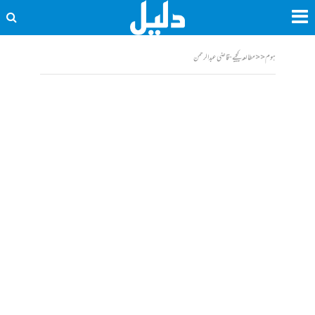
ہوم
<<
مطالعہ کیجیے - قاضی عبدالرحمن