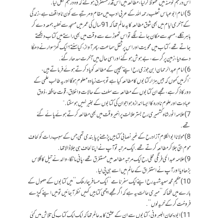
اس درہم کو منہ میں محفوظ کرلیا، مطالعہ میں اس قدر مستغرق ہوگئے کہ وہ درہم نگل لیا.
5) امام ابو عباس ثعلب رحمہ اللہ کے عربی ادب میں مقام و مرتبے سے کون ناواقف ہے، زندگی
کے آخری ایام میں بھی شوق مطالعہ کا یہ عالم تھا کہ 91 سال کی عمر میں مسجد سے خطبہ جمعہ دے کر
باہر نکلے، مسجد سے مکان جانے لگے تو اس تھوڑے سے وقت میں بھی راستے میں کتاب دیکھتے
جاتے تھے، کتاب میں محویت اور اس پر ثقل سماعت، پھر آواز، کیا سنتے؟ ایک گھڑ سوار نے دھکّا
دے دیا، زمین پر گرے، بے ہوش ہوگئے اور اسی حال میں آخرت سدھار گئے.
6) امام عبدالرحمان ابن جوزی رح اپنے بچپن کے مطالعہ کو یاد کرتے ہوئے فرماتے ہیں،
” اگر میں کہوں کہ بیس ہزار کتابوں کا مطالعہ کیا ہے تو بہت زیادہ معلوم ہوگا اور یہ طالب علمی کے
دور کا ذکر ہے، مجھے ان کتابوں کے مطالعہ سے سلف کے حالات واخلاق، قوت حافظہ، ذوق
عبادت اور علوم نادرہ کا ایسا اندازہ ہوا جو ان کی کتابوں کے بغیر نہیں ہو سکتا.“
7) علامہ انور شاہ کشمیری رح بستر علالت پر اخیر وقت میں بھی مطالعہ کرتے ہوئے پائے گئے
تھے.
8) مولاناابوالکلام آزاد رح کےغیرنصابی کتابیں پڑھنے پر پابندی تھی جس کے سبب رات کولحاف
موم بتی جلا کر مطالعہ کرتے تھے. ایک مرتبہ تو آپ نے اپنا لحاف ہی جلا ڈالا تھا.
9) علامہ عبدالحی فرنگی محلی رح ایک مرتبہ مطالعہ میں مستغرق تھے، پانی مانگا، والد نے تیل کاگلاس
بڑھا دیا اور آپ نے استغراق کے عالم میں اسے ہی پی لیا.
10) حکیم محمد سعید شہید رح اپنے ایک سفرنامے’’ایک مسافر چار ملک‘‘ میں کتابوں کے حصول کے
بارے میں لکھا کہ ’’میری حالت یہ ہے کہ اگر مجھے اچھی کتابیں کہیں نظر آجائیں تو میں اپنے کپڑے
فروخت کر کے خرید لوں‘‘.
11) ابوریحان البیرونی، کتابوں سے ان کے عشق کا یہ عالم تھا کہ ایک ایک کتاب کی تلاش میں کئی