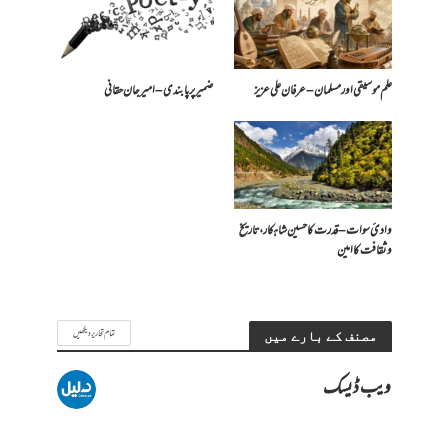
علم موسیقی اور مسلمان – عرفان علی عزیز
ضمیر پر پابندی – امیرجان حقانی
وادیٔ سوات – قدرت کا حسین شاہکار، تاریخ
و ثقافت کا امین
تمام تحاریر دیکھیں
مصنف کے بارے میں
ویب ڈیسک