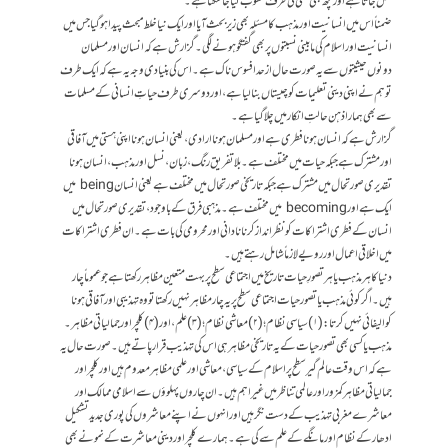
کھل جاتا ہے اور کچھ بھی کسی کی طرف منسوب کیا جا سکتا ہے۔
ضمناً اس میں انسانیت اور مذہب کا مسئلہ بھی زیر بحث آیا اور ایک نیا خلط مبحث پیدا ہو گیا جس میں
انسانیت اور اسلام کی مابینی نسبتوں پر بھی گفتگو ہونے لگی۔ گزارش ہے کہ انسان اور مسلمان
دونوں حیثیتوں سے یہ صورت حال ازحد افسوس ناک ہے۔ اس کی بنیادی وجہ یہ ہے کہ ایک طرف
تو ہم نے اپنی دینی تعلیمات کو چیستاں بنا لیا ہے، اور دوسری طرف حیاتِ انسانی کے مسلمات
سے بھی ہمارا ذہن حالتِ انکار میں چلا گیا ہے۔
گزارش ہے کہ انسان ہونا فطری ہے اور مسلمان ہونا ارادی، یعنی انسان ہونا اپنی ہستی میں آفاقی
اور مشترک ہے جبکہ حیات میں مختلف ہے۔ بلا تفریق رنگ، زبان، نسل اور مذہب، انسان ہونا
تقدیری صورتحال میں مشترک ہے جبکہ تاریخی صورتحال میں مختلف ہے یعنی انسان being میں
ایک ہے اور becoming میں مختلف ہے۔ مذہبی فرق کے باوجود، تقدیری صورتحال میں
انسان کے فطری اشتراکات کو نظر انداز کرنا نادانی اور محرومی کی بات ہے۔ ان فطری اشتراکات
میں اخلاقی اعمال اور رویے لازماً شامل رہتے ہیں۔
دنیا کا ہر مذہب یا ہر تصورِ حیات تاریخ میں اجتماعی سطح پر بہت متعین مظاہر رکھتا ہے جو عموماً چار
ہیں۔ اگر کوئی مذہب یا تصور حیات اجتماعی سطح پر یہ چار مظاہر نہیں رکھتا تو وہ تہذیبی اور آفاقی ہونا
کوالیفائی نہیں کرتا: (۱) سیاسی نظام؛ (۲) معاشی نظام؛ (۳) علم، اور (۴) کلچر اور جمالیاتی مظاہر۔
مذہب یا کسی بھی تصور حیات کے یہ تاریخی مظاہر ہی اس کی تہذیب قرار پاتے ہیں۔ صورت حال یہ
ہے کہ اس وقت عالم گیر سطح پر اسلام کے سیاسی، معاشی اور علمی مظاہر معدوم ہیں اور کلچر اور
جمالیاتی مظاہر کمزور اور عالمی تناظر میں غیر اہم ہیں۔ ان چاروں پہلوؤں سے اسلامی ممالک اور
معاشرے مغربی تہذیب کے دست نگر ہیں اور انہوں نے اپنے معاشروں کی پوری جدید تشکیل
ادھار کے نظام اور مانگے کے علم سے کی ہے۔ ہمارے کلچر اور دینی معاشرت کے نمونے بھی