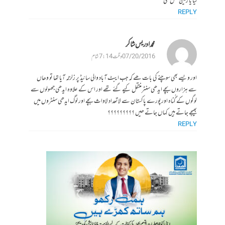
لیا یا زمین نگل گئی
REPLY
محمد ادریس شاکر
07/20/2016 وقت 7:14 شام
اور ویسے بھی سوچنے کی بات ھے کہ جب ایبٹ آباد والی سائیڈ پر زلزلہ آیا تھا تو وھاں
سے ہزاروں بچے ایدھی سنٹرمنتقل کیے گئے تھے اور اس کے علاوہ ایدھی جھولوں سے
لوگوں کے گُناہ اورپورے پاکستان سے لاتعداد لاواث بچے اور لوگ ایدھی سنٹروں میں
بھیجے جاتے ہیں کہاں جاتے ھیں ؟؟؟؟؟؟؟؟؟
REPLY