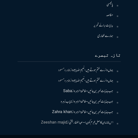
پالیسی
مقاصد
ہدایات برائے تحریر
ہمارے لکھاری
تازہ تبصرے
جہاں دائرے ختم ہوتے ہیں- نعیم اللہ باجوہ
از
طاہرہ مسعود
جہاں دائرے ختم ہوتے ہیں- نعیم اللہ باجوہ
از
طاہرہ مسعود
جب جذبات خبر بن جائیں – فاطمۃالزہرہ
از
Saba
جب جذبات خبر بن جائیں – فاطمۃالزہرہ
از
نایاب زہرہ
جب جذبات خبر بن جائیں – فاطمۃالزہرہ
از
Zahra khan
اس خاندان کا اصل مجرم کون! – عبدالغفار بگٹی
از
Zeeshan majid