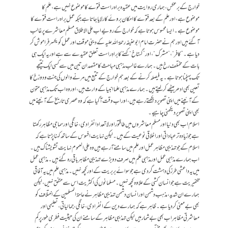
خوارج کے برعکس، ہماری روایت میں عقیدہ براہ راست فتوے کا موضوع نہیں ہے، علم کا
موضوع ہے، اور علم کے بعد فتوے کا امکان بروئے کار لایا جاتا ہے جبکہ عمل براہ راست فتوے کا
موضوع ہے۔ ایسا محسوس ہوتا ہے کہ خوارج کے رویے اب علی الاطلاق مسلم معاشرے پر غالب
آ گئے ہیں اور ہم نے حضرت امام ابوحنیفہ رحمۃ اللہ علیہ کے دینی موقف اور عمل کو یکسر فراموش کر
دیا ہے۔ ”کافر“، ”مشرک“، اور ”گستاخ“ کہنے کا براہِ راست تعلق عقیدے سے ہے اور یہ ایک ہی
بات کے مختلف رخ ہیں۔ ہمارے غالب مذہبی مباحث کا مقصد ان تین میں سے کسی ایک نتیجے
تک پہنچنا ہوتا ہے۔ یہ فیصلہ کرنے کے بعد ہم خوارج کے تتبع میں مرنے والوں کی جنت و دوزخ کا
تعین بھی ادھر بیٹھے کر لیتے ہیں۔ ہمارے مذہبی علما انبیا کے وارث ہیں، اور وہ اب تک مذہبی متون
کے آئینے میں اپنی تصویر دیکھتے رہے ہیں، اور اب وقت آ گیا ہے کہ وہ عصری تاریخ کے آئینے میں
بھی اپنی تصویر دیکھنی چاہیے۔
اسلام اب بھی دنیا اور مسلم معاشروں میں طاقتور اور لاتعداد انفرادی، خانگی اور سماجی مظاہر رکھتا
ہے جو زیادہ تر عباداتی اور اخلاقی نوعیت کے ہیں۔ لیکن نہایت افسوس کے ساتھ کہنا پڑتا ہے کہ
اسلام کے جو تہذیبی مظاہر عمل اور علم میں سامنے آ رہے ہیں وہ علی العموم نہایت تشویشناک ہیں۔
اب ہمارے مذہبی عمل اور مذہبی علم میں صرف دو بڑے تہذیبی مظاہر باقی رہ گئے ہیں۔ مذہبی عمل
میں یہ داعشی طرز کی دہشت گردی ہے جو سوائے بربریت کے اور کچھ نہیں۔ مذہبی علم میں یہ آفاقی
تکفیریت ہے جو انسان کشی کے علاوہ کچھ نہیں۔ مسلمانوں کی اکثریت اس سے متفق نہیں، لیکن
ہمارے ان شدید، مذہب دشمن اور انسان دشمن تہذیبی مظاہر نے عامۃ المسلمین کے اختلاف کو
بھی بے معنی کر دیا ہے۔ ظاہر ہےکہ ہمارے دین کے انفرادی، خانگی، جمالیاتی، تعلیمی اور
معاشرتی مظاہر اب بھی بے شمار ہیں لیکن تہذیبی مظاہر کے سامنے ان کی حیثیت فطری طور پر کم