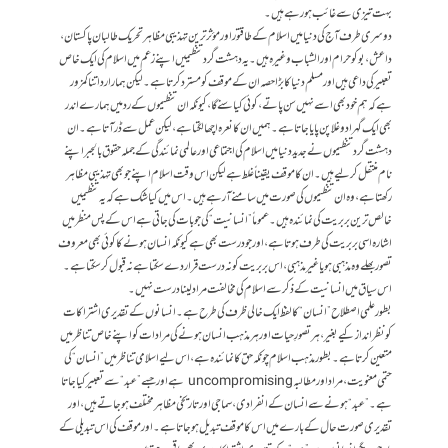
بہت تیزی سے غائب ہو رہے ہیں۔
دوسری طرف آج کی دنیا میں اسلام کے طاقتور اور مؤثر ترین تہذیبی مظاہر تحریک طالبان پاکستان،
داعش، بوکوحرام اور الشباب وغیرہ ہیں۔ یہ دہشت گرد تنظیمیں اپنے زعم میں اسلام کی ایک خاص
تعبیر کی داعی ہیں اور مسلم دنیا کا بڑا حصہ ان کے موقف کو مسترد کرتا ہے۔ لیکن ہمارا رد اتنا کمزور
ہے کہ ہم خود بھی اسے نہیں سن پاتے، کوئی کیا سنے گا، کیونکہ ان تنظیموں کے رد میں ہمارے اندر
بھی ایک گہرا دوغلا پن پایا جاتا ہے۔ ہمیں ان کا نعرہ اچھا لگتا ہے، لیکن عمل سے ڈر آتا ہے۔ ان
دہشت گرد تنظیموں نے جدید دنیا میں اسلام کی اجتماعی اور عالمی نمائندگی کے جملہ حقوق بالجبر اپنے
نام منتقل کر لیے ہیں۔ ان کا موقف یقیناً غلط ہے لیکن اس وقت اسلام اپنے جو بھی تہذیبی مظاہر
رکھتا ہے، وہ ان تنظیموں کی صورت میں سامنے آ رہے ہیں۔ اس میں کیا شک ہے کہ یہ تنظیمیں
خالص ترین بربریت کی نمائندہ ہیں۔ عموماً ”انسانیت“ کی جو بات کی جاتی ہے اس کے پس منظر میں
اشارہ اسی بربریت کی طرف ہوتا ہے، اور جو درست بھی ہے کیونکہ انسان ہونے کا کوئی بھی معروف
تصور بھلے وہ مذہبی ہو یا غیر مذہبی، اس بربریت کو نہ درست قرار دے سکتا ہے نہ قبول کر سکتا ہے۔
اس سیاق میں انسانیت کے ذکر سے اسلام کی مخالفت مراد لینا درست نہیں۔
بطور علمی اصطلاح ”انسان“ کا لفظ ایک خالی ظرف کی طرح ہے۔ انسانوں کے تقدیری اشتراکات
کو نظر انداز کیے بغیر، ہر تصورِ حیات اور ہر مذہب انسان ہونے کی مرادات کو اپنے خاص تناظر میں
متعین کرتا ہے۔ بطور مذہب اسلام چونکہ حق کا نمائندہ ہے، اس لیے اسلامی تناظر میں ”انسان“ کی
حتمی معنویت، مراد اور مطالبہ uncompromising ہے اور جسے ”عبد“ سے تعبیر کیا جاتا
ہے۔ ”عبد“ ہونے سے انسان کے انفرادی، سماجی اور تاریخی مظاہر مختلف ہو جاتے ہیں، اور
تقدیری صورت حال کے بارے میں اس کا موقف تبدیل ہو جاتا ہے۔ اور موقف کی اس تبدیلی کے