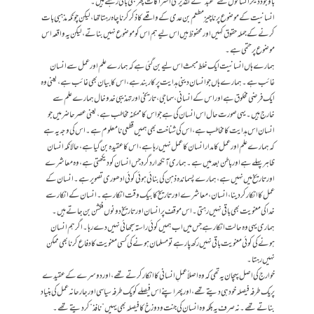
باوجود دیگر انسانوں سے ”عبد“ کے تقدیری اشتراکات پھر بھی باقی رہتے ہیں۔
انسانیت کے موضوع پر ناچیز مطعم بن عدی کے واقعے کا ذکر کرنا چاہ رہتا تھا، لیکن چونکہ مذہبی بات
کرنے کے جملہ حقوق کہیں اور محفوظ ہیں اس لیے ہم اس کو موضوع نہیں بناتے، لیکن یہ واقعہ اس
موضوع پر حتمی ہے۔
ہمارے ہاں انسانیت ایک خلط مبحث اس لیے بن گئی ہے کہ ہمارے علم اور عمل سے انسان
غائب ہے۔ ہمارے ہاں جو انسان دینی ہدایت پر کاربند ہے، اس کا بیان بھی غائب ہے، یعنی وہ
ایک فرضی مخلوق ہے اور اس کے انسانی، سماجی، تاریخی اور تہذیبی خدوخال ہمارے علم سے
خارج ہیں۔ یہی صورت حال اس انسان کی ہے جو اس کا ممکنہ مخاطب ہے، یعنی عصر حاضر میں جو
انسان اس ہدایت کا مخاطب ہے، اس کی شناخت بھی ہمیں قطعی نامعلوم ہے۔ اس کی وجہ یہ ہے
کہ ہمارے علم اور عمل کا مدار انسان کا عمل نہیں رہا ہے، اس کا عقیدہ بن گیا ہے، حالانکہ انسان
ظاہر پہلے ہے اور باطن بعد میں ہے۔ ہماری آنکھ ارد گرد جس انسان کو دیکھتی ہے، وہ معاشرے
اور تاریخ میں نہیں ہے، ہمارے پسماندہ ذہن کی بنائی ہوئی کوئی ادھوری تصویر ہے۔ انسان کے
عمل کا انکار کر دینا، انسان، معاشرے اور تاریخ کا بیک وقت انکار ہے۔ انسان کے انکار سے
خدا کی معنویت بھی باقی نہیں رہتی۔ اس موقف پر انسان اور تاریخ دونوں فکشن بن جاتے ہیں۔
ہماری یہی وہ حالت انکار ہے جس میں اب ہمیں کوئی راستہ سجھائی نہیں دے رہا۔ اگر ہم انسان
ہونے کی کوئی معنویت باقی نہیں رکھ پا رہے تو مسلمان ہونے کی کسی معنویت کا دفاع کرنا بھی ممکن
نہیں رہتا۔
خوارج کی اصل پہچان یہ تھی کہ وہ اصلاً عملِ انسانی کا انکار کرتے تھے، اور دوسرے کے عقیدے
پر یک طرفہ فیصلہ خود ہی دیتے تھے، اور پھر اپنے اس فیصلے کو یک طرفہ سیاسی اور جارحانہ عمل کی بنیاد
بناتے تھے۔ نہ صرف یہ بلکہ وہ انسان کی جنت و دوزخ کا فیصلہ بھی یہیں ”نافذ“ کر دیتے تھے۔