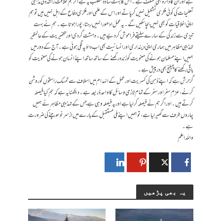
ہے اور ان کا دائرہ بھی مختلف ہے۔ اس کا بہت سادہ مطلب یہ ہے اگر ہم خلافت راشدہ کی مذہبی
تعلیمات کی کوئی فکری تشکیل نہیں کر پاتے اور اس کے علمی اور فکری دفاع کے اہل نہیں ہیں تو ہم
اپنی اخلاقیات کو بھی نہیں بچا سکیں گے۔ یہ عمل ادھورا نہیں رہتا، پورا ہوتا ہے۔ ہم نے بہت
تیزی سے زندگی کے سارے سلیقے فراموش کر دیے ہیں۔ دہشت گردی اور تکفیریت کے عالمگیر
تہذیبی مظاہر میں ہماری اپنی دینداری اور انسانیت بھی اب داؤ پہ لگی ہوئی ہے۔ آج کے دور میں
ہمیں اپنے مسلمان ہونے کی معنویت کو زندہ رکھنے کے ساتھ ساتھ اپنے انسان ہونے کی معنویت کو
باقی رکھنے کا چیلنج بھی درپیش ہے۔
گزارش ہے کہ اپنے ذہن کی کسریت اور عمل کے انہدام میں اسلاف سے تمسک راستوں کو روشن
کرنے، عزم سفر اور سفر کے تمام لازمی وسائل کا واحد ذریعہ ہے۔ دیکھنا یہ ہے کہ ہم کیا فیصلہ
کرتے ہیں۔ اور اگر ہم نے فیصلہ کر لیا ہے اور یہ فیصلہ وہی ہے جس کے تہذیبی مظاہر نے ہمیں
چاروں طرف سے گھیر لیا ہے، تو ہمیں اپنے ملی مستقبل کے بارے میں ازسرنو سوچنے کی ضرورت
ہے۔
واللہ اعلم
یہ بھی پڑھیں