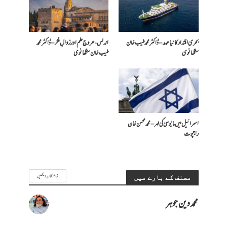
بحری اقتدار کا نیا عہد – ڈاکٹر محمد طیب خان
اندلس، عروجِ علم اور زوالِ فکر – ڈاکٹر محمد
سنگھانوی
طیب خان سنگھانوی
اسرائیل میں مایوسی کی لہر – محمد محسن خان
راجپوت
تمام تحاریر دیکھیں
مصنف کے بارے میں
محمد دین جوہر