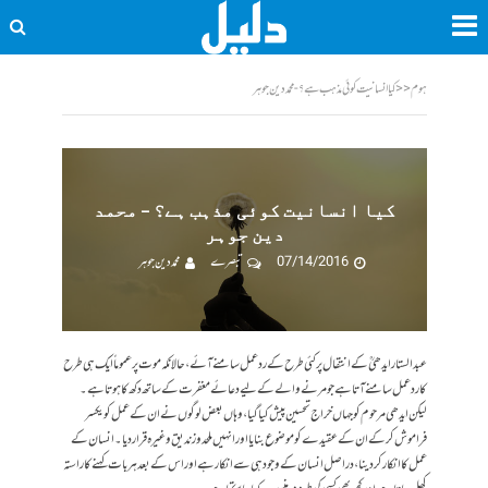
ہوم
<<
کیا انسانیت کوئی مذہب ہے؟ - محمد دین جوہر
کیا انسانیت کوئی مذہب ہے؟ – محمد
دین جوہر
07/14/2016
تبصرے
محمد دین جوہر
عبد الستار ایدھیؒ کے انتقال پر کئی طرح کے رد عمل سامنے آئے، حالانکہ موت پر عموماً ایک ہی طرح
کا رد عمل سامنے آتا ہے جو مرنے والے کے لیے دعائے مغفرت کے ساتھ دکھ کا ہوتا ہے۔
لیکن ایدھی مرحوم کو جہاں خراج تحسین پیش کیا گیا، وہاں بعض لوگوں نے ان کے عمل کو یکسر
فراموش کرکے ان کے عقیدے کو موضوع بنایا اور انہیں ملحد و زندیق وغیرہ قرار دیا۔ انسان کے
عمل کا انکار کر دینا، دراصل انسان کے وجود ہی سے انکار ہے اور اس کے بعد ہر بات کہنے کا راستہ