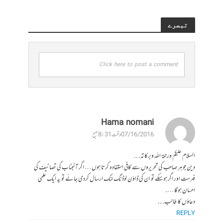
تبصرے
Click here to post a comment
Hama nomani
07/16/2016 وقت 8:31 صبح
السلام علیکم ورحمة الله وبركاته. ..
دین جوہر صاحب کی تحریروں سے کافی استفادہ کرتا ہوں… اگر آنجناب کی تصانیف کی
فہرست اور اگر ہوسکے تو ان کی ڈاؤن لوڈنگ لنک ارسال کردی جائے تو یہ ایک علمی
احسان ہوگا….
دعاؤں کا طالب. ..
REPLY