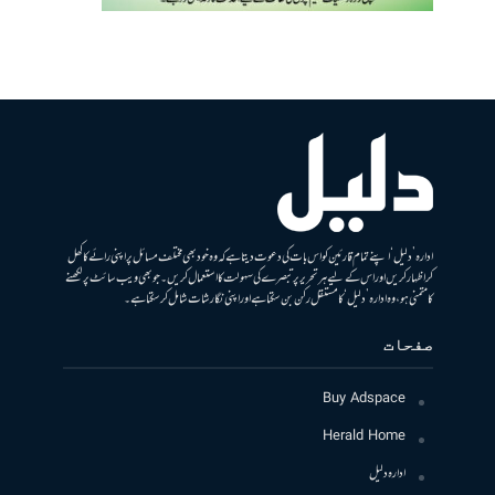
ادارہ ’دلیل‘ اپنے تمام قارئین کو اس بات کی دعوت دیتا ہے کہ وہ خود بھی مختلف مسائل پر اپنی رائے کا کھل
کر اظہار کریں اور اس کے لیے ہر تحریر پر تبصرے کی سہولت کا استعمال کریں۔ جو بھی ویب سائٹ پر لکھنے
کا متمنی ہو، وہ ادارہ ’دلیل‘ کا مستقل رکن بن سکتا ہے اور اپنی نگارشات شامل کرسکتا ہے۔
صفحات
Buy Adspace
Herald Home
ادارہ دلیل