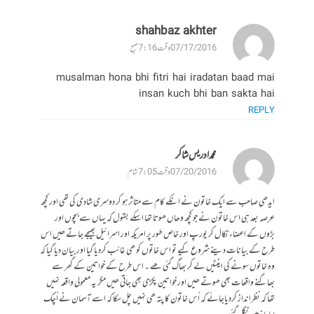
shahbaz akhter
07/17/2016 وقت 7:16 صبح
musalman hona bhi fitri hai iradatan baad mai
insan kuch bhi ban sakta hai
REPLY
محمد ادریس شاکر
07/20/2016 وقت 7:05 شام
ایدھی صاحب سے ایک خاتون نے انکے کام سے متاثر ہو کر دوسری شادی کی تھی اور کچھ
عرصہ بعد ہی اس خاتون نے جو کچھ وھاں ھوتا تھا اسکے بقول کہ یہاں سے بچوں اور
بڑوں کے اعضاء نکال کر یورپ اور خاص طور پر امریکہ اور اسرائیل بھیجے جاتے ھیں اس
طرح کے بیانات دینے شروع کیے تو اس خاتوں کو ھی غائب کردیا گیا اور بیان دیا گیا کہ
وہ خاتوں سونے کی اینٹیں لے کر بھاگ گئی ھے ۔ اس طرح کے خواتین کے گھر سے
بھاگنے واقعات بھی ھوتے ھیں اور خواتین پکڑی بھی جاتی ھیں مگر یہ معمولی واقعہ نہیں
تھا کہ نظرانداز کردیاجائے کہ اُس خاتون کا پتہ ھی نہیں چل سکا کہ اسے آسمان نے اُچک