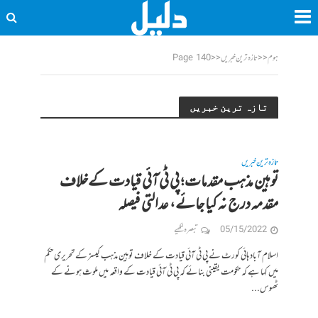
ہوم
<<
تازہ ترین خبریں
<<
Page 140
تازہ ترین خبریں
تازہ ترین خبریں
توہین مذہب مقدمات؛ پی ٹی آئی قیادت کےخلاف
مقدمہ درج نہ کیا جائے، عدالتی فیصلہ
05/15/2022
تبصرہ لکھیے
اسلام آباد ہائی کورٹ نے پی ٹی آئی قیادت کے خلاف توہین مذہب کیسز کے تحریری حکم
میں کہا ہے کہ حکومت یقینی بنائے کہ پی ٹی آئی قیادت کے واقعہ میں ملوث ہونے کے
ٹھوس...