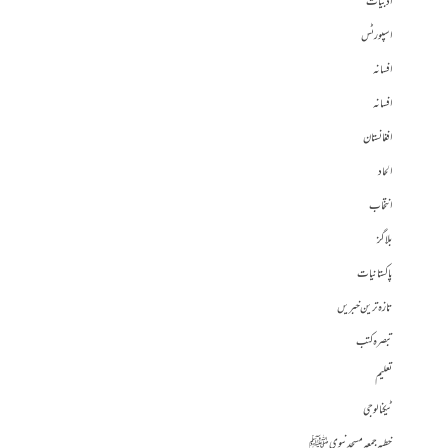
ادبیات
اسپورٹس
افسانہ
افسانہ
افغانستان
الحاد
انتخاب
بلاگز
پاکستانیات
تازہ ترین خبریں
تبصرہ کتب
تعلیم
ٹیکنالوجی
خطبہ جمعہ مسجد نبوی ﷺ