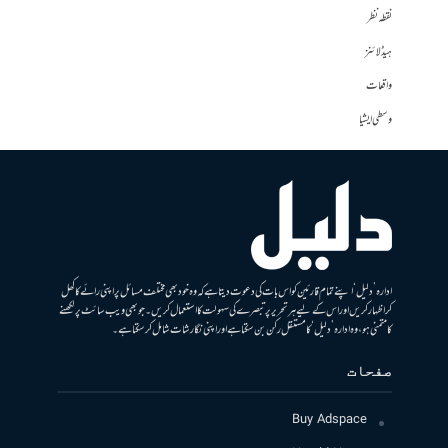
نقطہ نظر
ہیڈلائنز
واقعات
وسطی ایشیا
ادارہ ’دلیل‘ اپنے تمام قارئین کو اس بات کی دعوت دیتا ہے کہ وہ خود بھی مختلف مسائل پر اپنی رائے کا کھل
کر اظہار کریں اور اس کے لیے ہر تحریر پر تبصرے کی سہولت کا استعمال کریں۔ جو بھی ویب سائٹ پر لکھنے
کا متمنی ہو، وہ ادارہ ’دلیل‘ کا مستقل رکن بن سکتا ہے اور اپنی نگارشات شامل کرسکتا ہے۔
صفحات
Buy Adspace