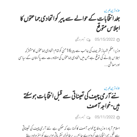
تازہ ترین خبریں
جلد انتخابات کے حوالے سے پیر کو اتحادی جماعتوں کا
اجلاس متوقع
05/15/2022
تبصرہ لکھیے
وزیر اعظم شہباز شریف کی جانب سے پیر16 مئی کو تمام اتحادی جماعتوں کا مشترکہ
اجلاس بلانے کی توقع ہے جس میں اتحادی جماعتوں کی مشاورت سے پاکستان کے سیاسی
اور معاشی...
تازہ ترین خبریں
نئے آرمی چیف کی تعیناتی سے قبل انتخابات ہو سکتے
ہیں- خواجہ آصف
05/11/2022
تبصرہ لکھیے
اسلام آباد: وزیردفاع خواجہ آصف کا کہنا ہے کہ ممکن ہے نئے آرمی چیف کی تعیناتی
سے قبل ہی انتخابات کروا دیے جائیں۔ برطانوی نشریاتی ادارے کو انٹرویو دیتے