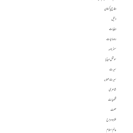
دفاع پاکستان
دلیل
دینیات
روحانیات
سفرنامہ
سوشل میڈیا
سیرت
سیرت صحابہ
شاعری
شخصیات
صحت
طنز و مزاح
عالم اسلام