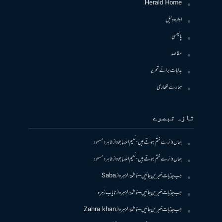
Herald Home
ادارہ دلیل
پالیسی
مقاصد
ہدایات برائے تحریر
ہمارے لکھاری
تازہ تبصرے
جہاں دائرے ختم ہوتے ہیں- نعیم اللہ باجوہ
از
طاہرہ مسعود
جہاں دائرے ختم ہوتے ہیں- نعیم اللہ باجوہ
از
طاہرہ مسعود
جب جذبات خبر بن جائیں – فاطمۃالزہرہ
از
Saba
جب جذبات خبر بن جائیں – فاطمۃالزہرہ
از
نایاب زہرہ
جب جذبات خبر بن جائیں – فاطمۃالزہرہ
از
Zahra khan