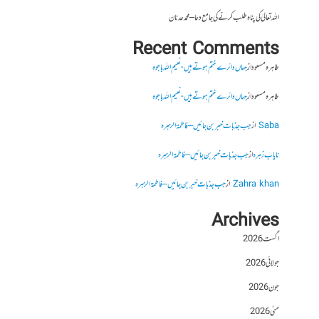
اللہ تعالیٰ کی پناہ طلب کرنے کی جامع دعا – محمد عدنان
Recent Comments
طاہرہ مسعود
از
جہاں دائرے ختم ہوتے ہیں- نعیم اللہ باجوہ
طاہرہ مسعود
از
جہاں دائرے ختم ہوتے ہیں- نعیم اللہ باجوہ
Saba
از
جب جذبات خبر بن جائیں – فاطمۃالزہرہ
نایاب زہرہ
از
جب جذبات خبر بن جائیں – فاطمۃالزہرہ
Zahra khan
از
جب جذبات خبر بن جائیں – فاطمۃالزہرہ
Archives
اگست 2026
جولائی 2026
جون 2026
مئی 2026