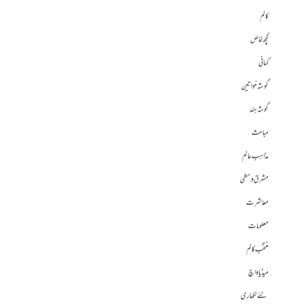
کالم
کچھ خاص
کہانی
گوشہ خواتین
گوشہ ہند
مباحث
مذاہب عالم
مشرق وسطی
معاشرت
معلومات
منتخب کالم
میڈیا واچ
نئے لکھاری