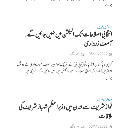
ہوئے...
تازہ ترین خبریں
انتخابی اصلاحات تک الیکشن میں نہیں جائیں گے.
آصف زرداری
05/11/2022
تبصرہ لکھیے
کراچی: پاکستان پیپلز پارٹی (پی پی پی) کے شریک چیئرمین آصف علی زرداری نے دو ٹوک
انداز میں کہا ہے کہ انتخابی اصلاحات تک الیکشن میں نہیں جائیں گے۔ کراچی میں
پریس...
تازہ ترین خبریں
نواز شریف سے لندن میں وزیراعظم شہباز شریف کی
ملاقات
05/11/2022
تبصرہ لکھیے