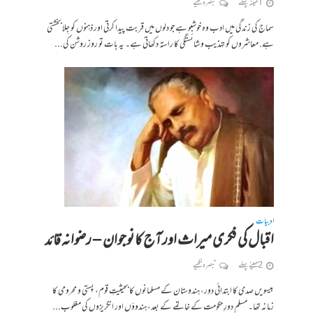
1 مہینہ پہلے
تبصرہ لکھیے
سماج کی زندگی میں ادب وہ خوشبو ہے جو دلوں میں قربت پیدا کرتی اور ذہنوں کو جِلا بخشتی
ہے. معاشروں کو تہذیب و شائستگی کا راستہ دکھاتی ہے۔ یہ بات تو روز روشن کی...
ادبیات
اقبال کی فکری میراث اور آج کا نوجوان – رضوانہ قائد
2 مہینے پہلے
تبصرہ لکھیے
بیسویں صدی کا ابتدائی دور، ہندوستان کے مسلمانوں کا بحیثیتِ قوم، پستی و محرومی کا
زمانہ تھا۔ مسلم دورِ حکومت کے خاتمے کے بعد، ہندوؤں اور انگریزوں کی مغلوب...