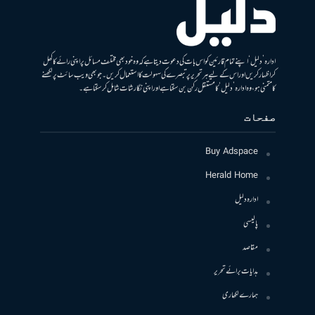
ادارہ ’دلیل‘ اپنے تمام قارئین کو اس بات کی دعوت دیتا ہے کہ وہ خود بھی مختلف مسائل پر اپنی رائے کا کھل
کر اظہار کریں اور اس کے لیے ہر تحریر پر تبصرے کی سہولت کا استعمال کریں۔ جو بھی ویب سائٹ پر لکھنے
کا متمنی ہو، وہ ادارہ ’دلیل‘ کا مستقل رکن بن سکتا ہے اور اپنی نگارشات شامل کرسکتا ہے۔
صفحات
Buy Adspace
Herald Home
ادارہ دلیل
پالیسی
مقاصد
ہدایات برائے تحریر
ہمارے لکھاری