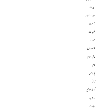
سیرت
سیرت صحابہ
شاعری
شخصیات
صحت
طنز و مزاح
عالم اسلام
کالم
کچھ خاص
کہانی
گوشہ خواتین
گوشہ ہند
مباحث