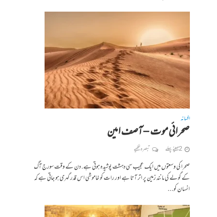
افسانہ
صحرائی موت – آصف امین
2 مہینے پہلے
تبصرہ لکھیے
صحرا کی وسعتوں میں ایک عجیب سی دہشت پوشیدہ ہوتی ہے. دن کے وقت سورج آگ
کے گولے کی مانند زمین پر اتر آتا ہے اور رات کو خاموشی اس قدر گہری ہو جاتی ہے کہ
انسان کو...