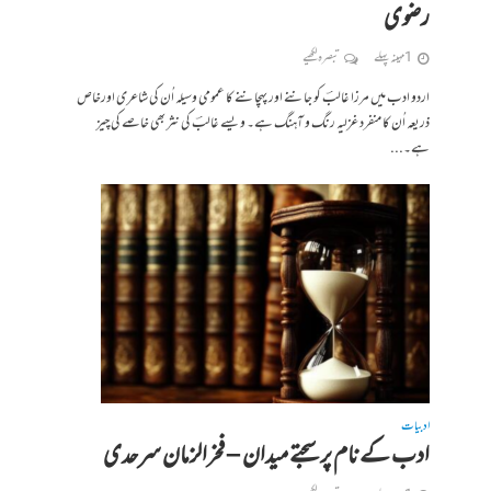
رضوی
1 مہینہ پہلے
تبصرہ لکھیے
اردو ادب میں مرزا غالبؔ کو جاننے اور پہچاننے کا عمومی وسیلہ اُن کی شاعری اورخاص
ذریعہ اُن کا منفرد غزلیہ رنگ و آہنگ ہے۔ ویسے غالبؔ کی نثر بھی خاصے کی چیز
ہے۔...
ادبیات
ادب کے نام پر سجتے میدان – فخرالزمان سرحدی