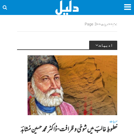
ہوم
<<
ادبیات
<<
Page 3
ادبیات
ادبیات
خطوطِ غالبؔ میں شوخی و ظرافت- ڈاکٹر محمد حسین مُشاہدؔ