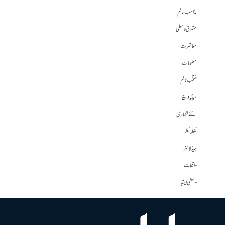
مذاہب عالم
مشرق وسطی
معاشرت
معلومات
منتخب کالم
میڈیا واچ
نئے لکھاری
نقطہ نظر
ہیڈلائنز
واقعات
وسطی ایشیا