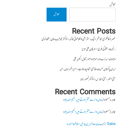
تلاش
تلاش
Recent Posts
عصرِ نو کا فکری تلاطم: ایک سقراطی و افلاطونی محاکمہ – ڈاکٹر محمد طیب خان سنگھانوی
رنجیت سنگھ کی فوج – عرفان علی عزیز
وجودِ خدا، مذہب اور موجودہ صورتحال- کبیر علی
ایران پاکستان سمیت دفاعی اتحاد چاہتا ہے – میر افسر امان،میر
حتی النصر ، حتی القدس – ڈاکٹر تصور بھٹہ
Recent Comments
طاہرہ مسعود
از
جہاں دائرے ختم ہوتے ہیں- نعیم اللہ باجوہ
طاہرہ مسعود
از
جہاں دائرے ختم ہوتے ہیں- نعیم اللہ باجوہ
Saba
از
جب جذبات خبر بن جائیں – فاطمۃالزہرہ