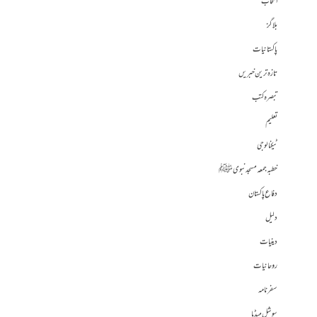
انتخاب
بلاگز
پاکستانیات
تازہ ترین خبریں
تبصرہ کتب
تعلیم
ٹیکنالوجی
خطبہ جمعہ مسجد نبوی ﷺ
دفاع پاکستان
دلیل
دینیات
روحانیات
سفرنامہ
سوشل میڈیا