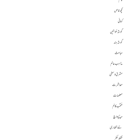
کالم
کچھ خاص
کہانی
گوشہ خواتین
گوشہ ہند
مباحث
مذاہب عالم
مشرق وسطی
معاشرت
معلومات
منتخب کالم
میڈیا واچ
نئے لکھاری
نقطہ نظر