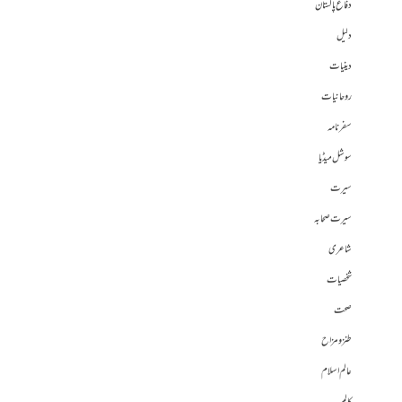
دفاع پاکستان
دلیل
دینیات
روحانیات
سفرنامہ
سوشل میڈیا
سیرت
سیرت صحابہ
شاعری
شخصیات
صحت
طنز و مزاح
عالم اسلام