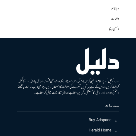
ہیڈلائنز
واقعات
وسطی ایشیا
ادارہ ’دلیل‘ اپنے تمام قارئین کو اس بات کی دعوت دیتا ہے کہ وہ خود بھی مختلف مسائل پر اپنی رائے کا کھل
کر اظہار کریں اور اس کے لیے ہر تحریر پر تبصرے کی سہولت کا استعمال کریں۔ جو بھی ویب سائٹ پر لکھنے
کا متمنی ہو، وہ ادارہ ’دلیل‘ کا مستقل رکن بن سکتا ہے اور اپنی نگارشات شامل کرسکتا ہے۔
صفحات
Buy Adspace
Herald Home