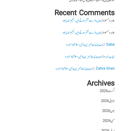
اللہ تعالیٰ کی پناہ طلب کرنے کی جامع دعا – محمد عدنان
Recent Comments
طاہرہ مسعود
از
جہاں دائرے ختم ہوتے ہیں- نعیم اللہ باجوہ
طاہرہ مسعود
از
جہاں دائرے ختم ہوتے ہیں- نعیم اللہ باجوہ
Saba
از
جب جذبات خبر بن جائیں – فاطمۃالزہرہ
نایاب زہرہ
از
جب جذبات خبر بن جائیں – فاطمۃالزہرہ
Zahra khan
از
جب جذبات خبر بن جائیں – فاطمۃالزہرہ
Archives
اگست 2026
جولائی 2026
جون 2026
مئی 2026