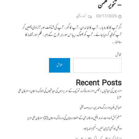
– تنویر گھمن
03/17/2025
تبصرہ لکھیے
اگر آپ کا کاروبار ، آپ کا خاندان، آپ کا گھر، آپ کی شناخت اور آزادی چھین کر
آپ کو قید کر دیا جائے۔ آپ کو بھوک، پیاس اور ہر طرح کے جبر، ظلم اور تشدد کا
سامنا...
تلاش
تلاش
Recent Posts
احراریوں کی عیاشیاں : مجلس احرار اور خاکسار تحریک کے سربراہوں کی عیاشیوں کی المناک داستان – عرفان علی
عزیز
موبائل فون اور بزرگ والدین- بریرہ صدیقی
مسلم کش فسادات نہرو، پٹیل اور گاندھی کے متضاد رویوں کی درد ناک داستان (2)- عرفان علی عزیز
وہ کل جو کبھی آیا ہی نہیں – نعیم اللہ باجوہ