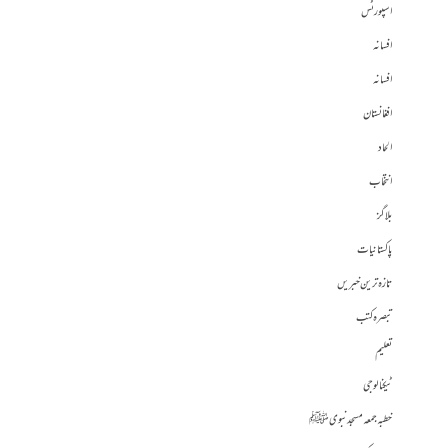
اسپورٹس
افسانہ
افسانہ
افغانستان
الحاد
انتخاب
بلاگز
پاکستانیات
تازہ ترین خبریں
تبصرہ کتب
تعلیم
ٹیکنالوجی
خطبہ جمعہ مسجد نبوی ﷺ