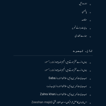
ادارہ دلیل
پالیسی
مقاصد
ہدایات برائے تحریر
ہمارے لکھاری
تازہ تبصرے
جہاں دائرے ختم ہوتے ہیں- نعیم اللہ باجوہ
از
طاہرہ مسعود
جہاں دائرے ختم ہوتے ہیں- نعیم اللہ باجوہ
از
طاہرہ مسعود
جب جذبات خبر بن جائیں – فاطمۃالزہرہ
از
Saba
جب جذبات خبر بن جائیں – فاطمۃالزہرہ
از
نایاب زہرہ
جب جذبات خبر بن جائیں – فاطمۃالزہرہ
از
Zahra khan
اس خاندان کا اصل مجرم کون! – عبدالغفار بگٹی
از
Zeeshan majid