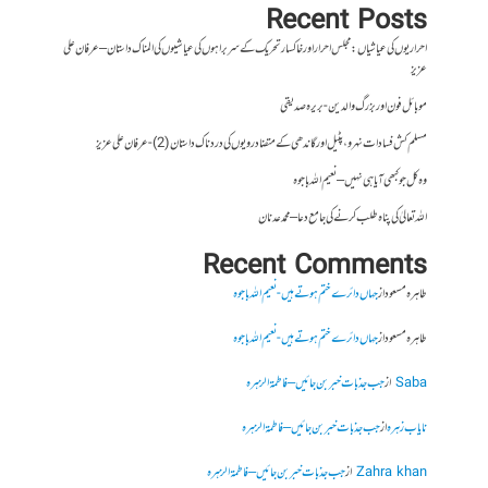
Recent Posts
احراریوں کی عیاشیاں : مجلس احرار اور خاکسار تحریک کے سربراہوں کی عیاشیوں کی المناک داستان – عرفان علی
عزیز
موبائل فون اور بزرگ والدین- بریرہ صدیقی
مسلم کش فسادات نہرو، پٹیل اور گاندھی کے متضاد رویوں کی درد ناک داستان (2)- عرفان علی عزیز
وہ کل جو کبھی آیا ہی نہیں – نعیم اللہ باجوہ
اللہ تعالیٰ کی پناہ طلب کرنے کی جامع دعا – محمد عدنان
Recent Comments
طاہرہ مسعود
از
جہاں دائرے ختم ہوتے ہیں- نعیم اللہ باجوہ
طاہرہ مسعود
از
جہاں دائرے ختم ہوتے ہیں- نعیم اللہ باجوہ
Saba
از
جب جذبات خبر بن جائیں – فاطمۃالزہرہ
نایاب زہرہ
از
جب جذبات خبر بن جائیں – فاطمۃالزہرہ
Zahra khan
از
جب جذبات خبر بن جائیں – فاطمۃالزہرہ