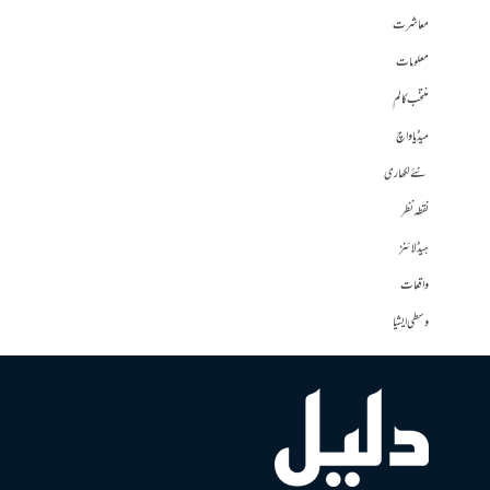
معاشرت
معلومات
منتخب کالم
میڈیا واچ
نئے لکھاری
نقطہ نظر
ہیڈلائنز
واقعات
وسطی ایشیا