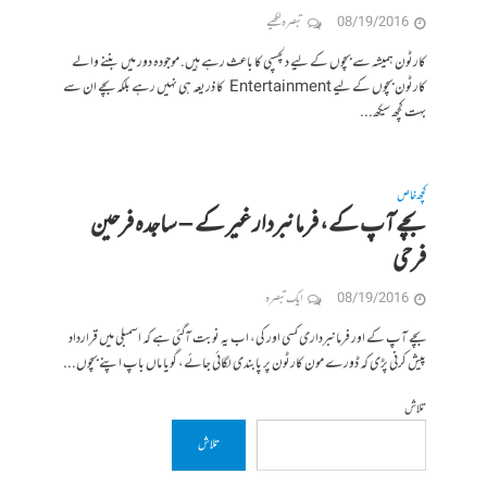
08/19/2016
تبصرہ لکھیے
کارٹون ہمیشہ سے بچوں کے لیے دلچسپی کا باعث رہے ہیں. موجودہ دور میں بننے والے
کارٹون بچوں کے لیے Entertainment کا ذریعہ ہی نہیں رہے بلکہ بچے ان سے
بہت کچھ سیکھ...
کچھ خاص
بچے آپ کے، فرمانبردار غیر کے – ساجدہ فرحین
فرحی
08/19/2016
ایک تبصرہ
بچے آپ کے اور فرمانبرداری کسی اور کی، اب یہ نوبت آگئی ہے کہ اسمبلی میں قرارداد
پیش کرنی پڑی کہ ڈورے مون کارٹون پر پابندی لگائی جائے، گویا ماں باپ اپنے بچوں...
تلاش
تلاش