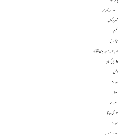
پاکستانیات
تازہ ترین خبریں
تبصرہ کتب
تعلیم
ٹیکنالوجی
خطبہ جمعہ مسجد نبوی ﷺ
دفاع پاکستان
دلیل
دینیات
روحانیات
سفرنامہ
سوشل میڈیا
سیرت
سیرت صحابہ