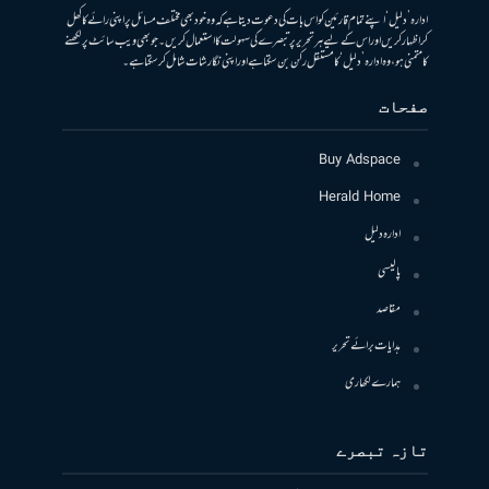
ادارہ ’دلیل‘ اپنے تمام قارئین کو اس بات کی دعوت دیتا ہے کہ وہ خود بھی مختلف مسائل پر اپنی رائے کا کھل
کر اظہار کریں اور اس کے لیے ہر تحریر پر تبصرے کی سہولت کا استعمال کریں۔ جو بھی ویب سائٹ پر لکھنے
کا متمنی ہو، وہ ادارہ ’دلیل‘ کا مستقل رکن بن سکتا ہے اور اپنی نگارشات شامل کرسکتا ہے۔
صفحات
Buy Adspace
Herald Home
ادارہ دلیل
پالیسی
مقاصد
ہدایات برائے تحریر
ہمارے لکھاری
تازہ تبصرے