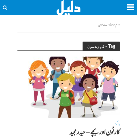
ہوم
<<
ڈورےمون
Tag - ڈورےمون
بلاگز
کارٹون اور بچے – حیدر مجید