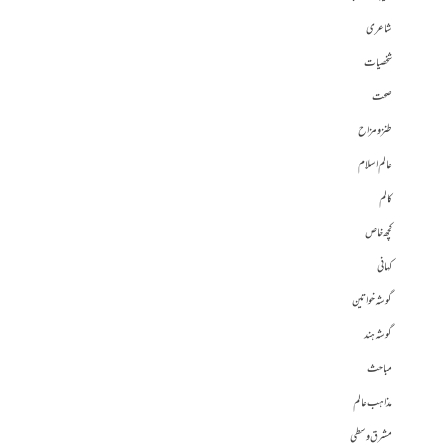
شاعری
شخصیات
صحت
طنز و مزاح
عالم اسلام
کالم
کچھ خاص
کہانی
گوشہ خواتین
گوشہ ہند
مباحث
مذاہب عالم
مشرق وسطی