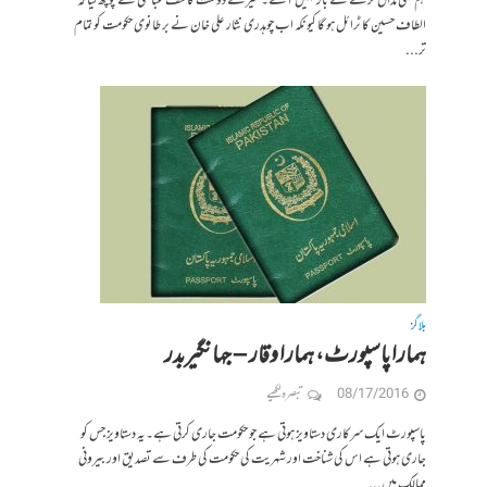
ہم بھی مذاق کرنے سے باز نہیں آتے۔ میرے دوست کاشف عباسی نے پوچھ لیا کہ
الطاف حسین کا ٹرائل ہو گا کیونکہ اب چوہدری نثار علی خان نے برطانوی حکومت کو تمام
تر...
بلاگز
ہمارا پاسپورٹ، ہمارا وقار – جہانگیربدر
08/17/2016
تبصرہ لکھیے
پاسپورٹ ایک سرکاری دستاویز ہوتی ہے جو حکومت جاری کرتی ہے۔یہ دستاویز جس کو
جاری ہوتی ہے اس کی شناخت اور شہریت کی حکومت کی طرف سے تصدیق اور بیرونی
ممالک میں...