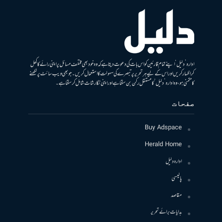
ادارہ ’دلیل‘ اپنے تمام قارئین کو اس بات کی دعوت دیتا ہے کہ وہ خود بھی مختلف مسائل پر اپنی رائے کا کھل
کر اظہار کریں اور اس کے لیے ہر تحریر پر تبصرے کی سہولت کا استعمال کریں۔ جو بھی ویب سائٹ پر لکھنے
کا متمنی ہو، وہ ادارہ ’دلیل‘ کا مستقل رکن بن سکتا ہے اور اپنی نگارشات شامل کرسکتا ہے۔
صفحات
Buy Adspace
Herald Home
ادارہ دلیل
پالیسی
مقاصد
ہدایات برائے تحریر