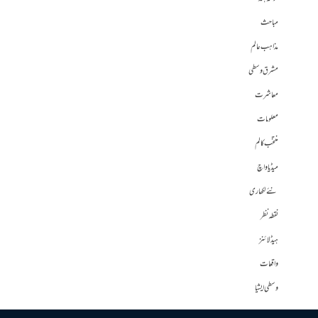
مباحث
مذاہب عالم
مشرق وسطی
معاشرت
معلومات
منتخب کالم
میڈیا واچ
نئے لکھاری
نقطہ نظر
ہیڈلائنز
واقعات
وسطی ایشیا