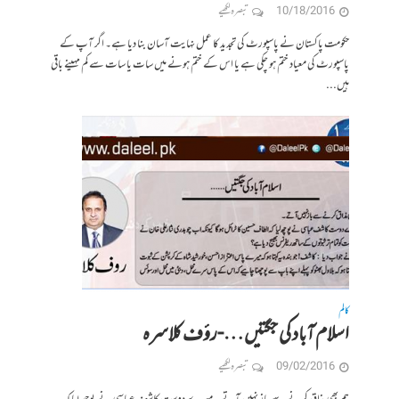
10/18/2016
تبصرہ لکھیے
حکومت پاکستان نے پاسپورٹ کی تجدید کا عمل نہایت آسان بنا دیا ہے۔ اگر آپ کے
پاسپورٹ کی معیاد ختم ہو چکی ہے یا اس کے ختم ہونے میں سات یا سات سے کم مہینے باقی
ہیں...
کالم
اسلام آباد کی جگتیں…-رؤف کلاسرہ
09/02/2016
تبصرہ لکھیے