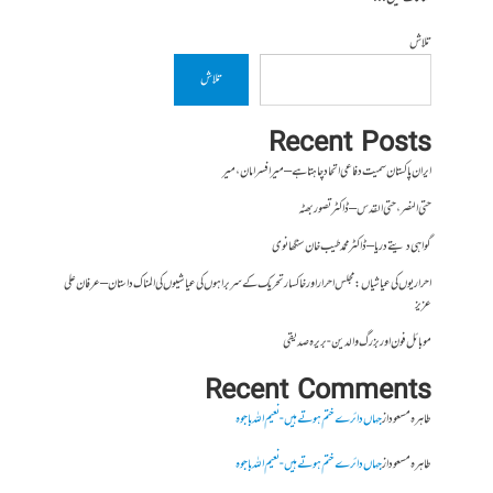
تلاش
تلاش
Recent Posts
ایران پاکستان سمیت دفاعی اتحاد چاہتا ہے – میر افسر امان،میر
حتی النصر ، حتی القدس – ڈاکٹر تصور بھٹہ
گواہی دیتے دریا – ڈاکٹر محمد طیب خان سنگھانوی
احراریوں کی عیاشیاں : مجلس احرار اور خاکسار تحریک کے سربراہوں کی عیاشیوں کی المناک داستان – عرفان علی
عزیز
موبائل فون اور بزرگ والدین- بریرہ صدیقی
Recent Comments
طاہرہ مسعود
از
جہاں دائرے ختم ہوتے ہیں- نعیم اللہ باجوہ
طاہرہ مسعود
از
جہاں دائرے ختم ہوتے ہیں- نعیم اللہ باجوہ