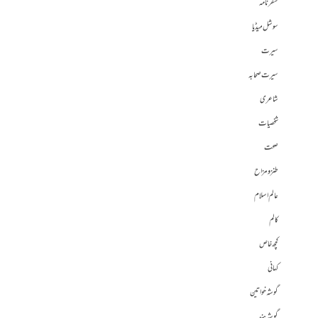
سفرنامہ
سوشل میڈیا
سیرت
سیرت صحابہ
شاعری
شخصیات
صحت
طنز و مزاح
عالم اسلام
کالم
کچھ خاص
کہانی
گوشہ خواتین
گوشہ ہند