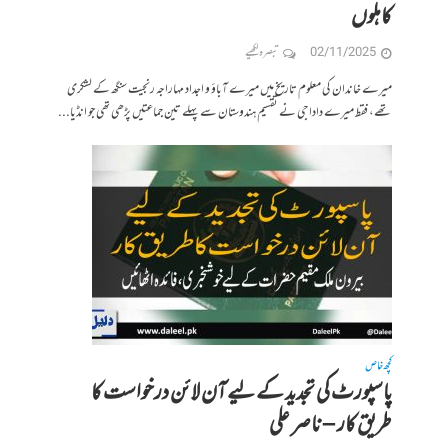
کاہلوں
02/11/2025
تبصرہ لکھیے
میرے خاندان کی معلوم تاریخ میں میرے آباؤ و اجداد مہاراجہ رنجیت سنگھ کے لشکری
تھے، فقط میرے دادا جی نے تقسیم ہندوستان سے پہلے تین جماعتیں پڑھی تھی جو انڈیا...
کچھ خاص
پاسپورٹ کی تجدید کے لیے آن لائن درخواست کا
طریق کار – ناصر علی