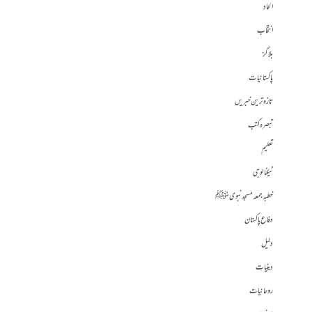
الحاد
انتخاب
بلاگز
پاکستانیات
تازہ ترین خبریں
تبصرہ کتب
تعلیم
ٹیکنالوجی
خطبہ جمعہ مسجد نبوی ﷺ
دفاع پاکستان
دلیل
دینیات
روحانیات