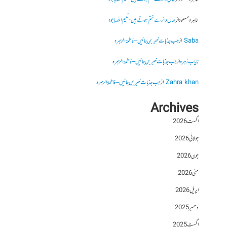
طاہرہ مسعود
از
جہاں دائرے ختم ہوتے ہیں- نعیم اللہ باجوہ
Saba
از
جب جذبات خبر بن جائیں – فاطمۃالزہرہ
نایاب زہرہ
از
جب جذبات خبر بن جائیں – فاطمۃالزہرہ
Zahra khan
از
جب جذبات خبر بن جائیں – فاطمۃالزہرہ
Archives
اگست 2026
جولائی 2026
جون 2026
مئی 2026
اپریل 2026
دسمبر 2025
اگست 2025