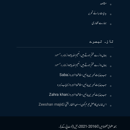
مقاصد
ہدایات برائے تحریر
ہمارے لکھاری
تازہ تبصرے
جہاں دائرے ختم ہوتے ہیں- نعیم اللہ باجوہ
از
طاہرہ مسعود
جہاں دائرے ختم ہوتے ہیں- نعیم اللہ باجوہ
از
طاہرہ مسعود
جب جذبات خبر بن جائیں – فاطمۃالزہرہ
از
Saba
جب جذبات خبر بن جائیں – فاطمۃالزہرہ
از
نایاب زہرہ
جب جذبات خبر بن جائیں – فاطمۃالزہرہ
از
Zahra khan
اس خاندان کا اصل مجرم کون! – عبدالغفار بگٹی
از
Zeeshan majid
جملہ حقوق محفوظ ہیں © 2016-2021 دلیل (ڈاٹ پی کے)۔