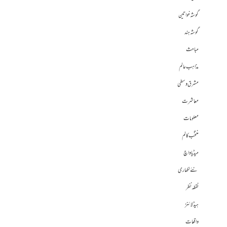
گوشہ خواتین
گوشہ ہند
مباحث
مذاہب عالم
مشرق وسطی
معاشرت
معلومات
منتخب کالم
میڈیا واچ
نئے لکھاری
نقطہ نظر
ہیڈلائنز
واقعات