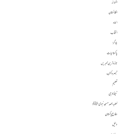
افسانہ
افغانستان
الحاد
انتخاب
بلاگز
پاکستانیات
تازہ ترین خبریں
تبصرہ کتب
تعلیم
ٹیکنالوجی
خطبہ جمعہ مسجد نبوی ﷺ
دفاع پاکستان
دلیل