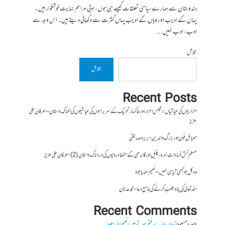
ہندوستان سے ہمارے سیاسی تعلقات کیسے ہی ہوں، ادبی مراسم نہایت خوشگوار ہیں۔
یہاں کے ادیب اور وہاں کے ادیب یہاں کثرت سے دکھائی دیتے ہیں۔ اس وجہ سے
ادب، ادب نہیں...
تلاش
تلاش
Recent Posts
احراریوں کی عیاشیاں : مجلس احرار اور خاکسار تحریک کے سربراہوں کی عیاشیوں کی المناک داستان – عرفان علی
عزیز
موبائل فون اور بزرگ والدین- بریرہ صدیقی
مسلم کش فسادات نہرو، پٹیل اور گاندھی کے متضاد رویوں کی درد ناک داستان (2)- عرفان علی عزیز
وہ کل جو کبھی آیا ہی نہیں – نعیم اللہ باجوہ
اللہ تعالیٰ کی پناہ طلب کرنے کی جامع دعا – محمد عدنان
Recent Comments
طاہرہ مسعود
از
جہاں دائرے ختم ہوتے ہیں- نعیم اللہ باجوہ