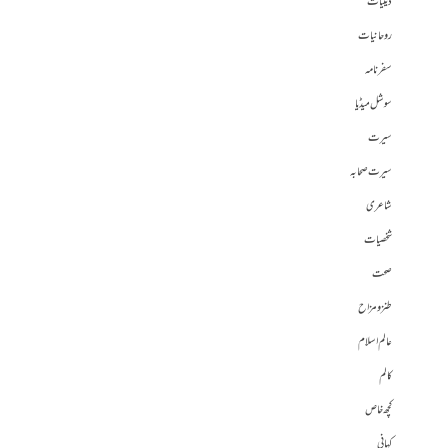
دینیات
روحانیات
سفرنامہ
سوشل میڈیا
سیرت
سیرت صحابہ
شاعری
شخصیات
صحت
طنز و مزاح
عالم اسلام
کالم
کچھ خاص
کہانی