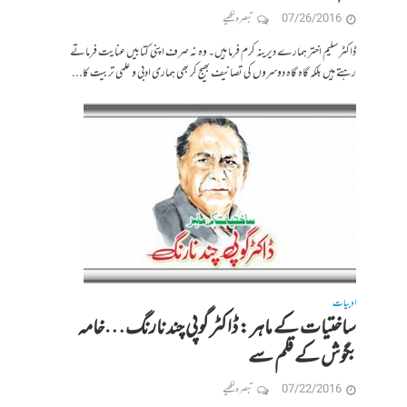
07/26/2016
تبصرہ لکھیے
ڈاکٹر سلیم اختر ہمارے دیرینہ کرم فرما ہیں۔ وہ نہ صرف اپنی کتابیں عنایت فرماتے
رہتے ہیں بلکہ گاہ گاہ دوسروں کی تصانیف بھیج کر بھی ہماری ادبی و علمی تربیت کا...
ادبیات
ساختیات کے ماہر : ڈاکٹر گوپی چند نارنگ…خامہ
بگوش کے قلم سے
07/22/2016
تبصرہ لکھیے