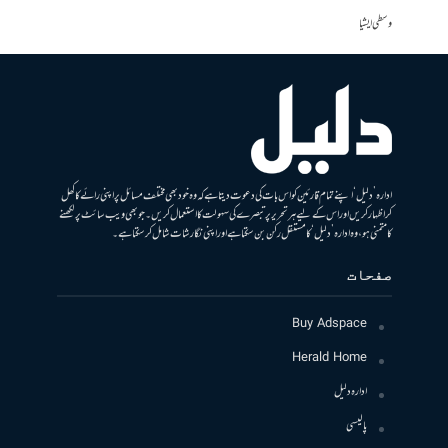
وسطی ایشیا
ادارہ ’دلیل‘ اپنے تمام قارئین کو اس بات کی دعوت دیتا ہے کہ وہ خود بھی مختلف مسائل پر اپنی رائے کا کھل
کر اظہار کریں اور اس کے لیے ہر تحریر پر تبصرے کی سہولت کا استعمال کریں۔ جو بھی ویب سائٹ پر لکھنے
کا متمنی ہو، وہ ادارہ ’دلیل‘ کا مستقل رکن بن سکتا ہے اور اپنی نگارشات شامل کرسکتا ہے۔
صفحات
Buy Adspace
Herald Home
ادارہ دلیل
پالیسی