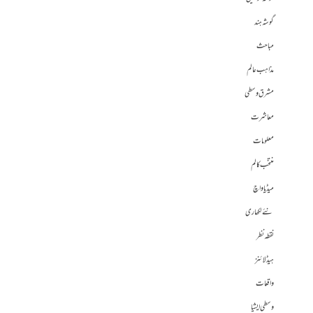
گوشہ ہند
مباحث
مذاہب عالم
مشرق وسطی
معاشرت
معلومات
منتخب کالم
میڈیا واچ
نئے لکھاری
نقطہ نظر
ہیڈلائنز
واقعات
وسطی ایشیا