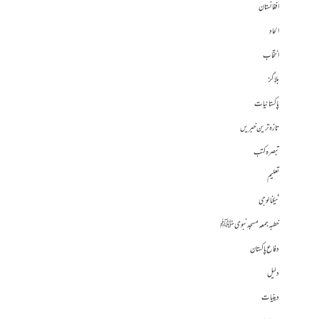
افغانستان
الحاد
انتخاب
بلاگز
پاکستانیات
تازہ ترین خبریں
تبصرہ کتب
تعلیم
ٹیکنالوجی
خطبہ جمعہ مسجد نبوی ﷺ
دفاع پاکستان
دلیل
دینیات