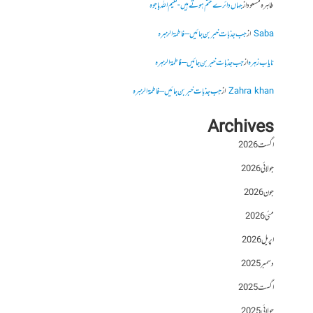
طاہرہ مسعود
از
جہاں دائرے ختم ہوتے ہیں- نعیم اللہ باجوہ
Saba
از
جب جذبات خبر بن جائیں – فاطمۃالزہرہ
نایاب زہرہ
از
جب جذبات خبر بن جائیں – فاطمۃالزہرہ
Zahra khan
از
جب جذبات خبر بن جائیں – فاطمۃالزہرہ
Archives
اگست 2026
جولائی 2026
جون 2026
مئی 2026
اپریل 2026
دسمبر 2025
اگست 2025
جولائی 2025