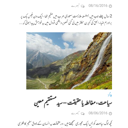
08/16/2016
تبصرے
2 سال پہلے جب میں بسلسلۂ ملازمت سعودی عرب میں مقیم تھا، ایک دن فیس بک پر
برادرم ضیاء الحق کی کیرن سیکٹر میں لی گئی تصویر دیکھی تو دل میں یہ خواہش پیدا ہوئی کہ...
بلاگز
سیاحت، مغالطہ یا حقیقت – سید مستقیم معین
08/06/2016
تبصرے
کچھ لوگ سیاحت کو بس ایک مجبوری سمجھتے ہیں، درحقیقت یہ انسان کے ذوقِ سلیم کا فطری