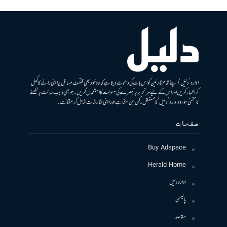
ادارہ ’دلیل‘ اپنے تمام قارئین کو اس بات کی دعوت دیتا ہے کہ وہ خود بھی مختلف مسائل پر اپنی رائے کا کھل
کر اظہار کریں اور اس کے لیے ہر تحریر پر تبصرے کی سہولت کا استعمال کریں۔ جو بھی ویب سائٹ پر لکھنے
کا متمنی ہو، وہ ادارہ ’دلیل‘ کا مستقل رکن بن سکتا ہے اور اپنی نگارشات شامل کرسکتا ہے۔
صفحات
Buy Adspace
Herald Home
ادارہ دلیل
پالیسی
مقاصد