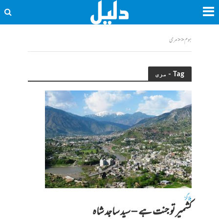
ہوم
<<
مری
Tag - مری
بلاگز
کشمیر تو جنت ہے – سید ساجد شاہ