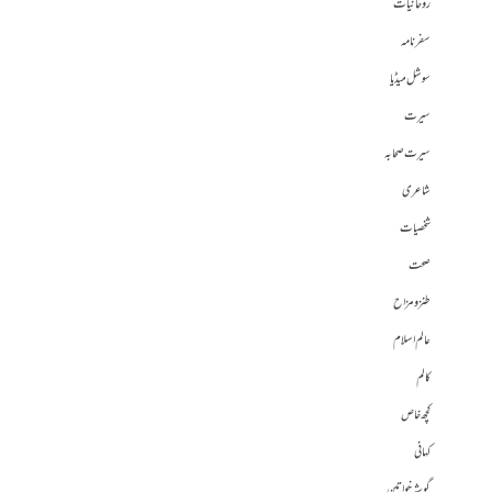
روحانیات
سفرنامہ
سوشل میڈیا
سیرت
سیرت صحابہ
شاعری
شخصیات
صحت
طنز و مزاح
عالم اسلام
کالم
کچھ خاص
کہانی
گوشہ خواتین