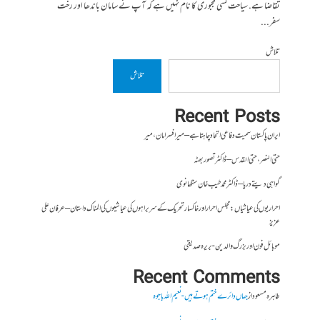
تقاضا ہے. سیاحت کسی مجبوری کا نام نہیں ہے کہ آپ نے سامان باندھا اور رخت
سفر...
تلاش
تلاش
Recent Posts
ایران پاکستان سمیت دفاعی اتحاد چاہتا ہے – میر افسر امان،میر
حتی النصر ، حتی القدس – ڈاکٹر تصور بھٹہ
گواہی دیتے دریا – ڈاکٹر محمد طیب خان سنگھانوی
احراریوں کی عیاشیاں : مجلس احرار اور خاکسار تحریک کے سربراہوں کی عیاشیوں کی المناک داستان – عرفان علی
عزیز
موبائل فون اور بزرگ والدین- بریرہ صدیقی
Recent Comments
طاہرہ مسعود
از
جہاں دائرے ختم ہوتے ہیں- نعیم اللہ باجوہ