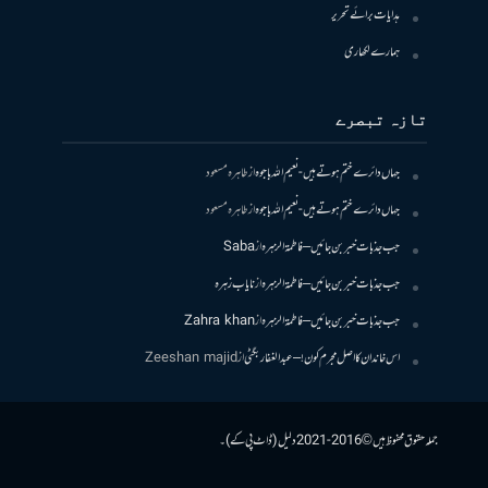
ہدایات برائے تحریر
ہمارے لکھاری
تازہ تبصرے
جہاں دائرے ختم ہوتے ہیں- نعیم اللہ باجوہ
از
طاہرہ مسعود
جہاں دائرے ختم ہوتے ہیں- نعیم اللہ باجوہ
از
طاہرہ مسعود
جب جذبات خبر بن جائیں – فاطمۃالزہرہ
از
Saba
جب جذبات خبر بن جائیں – فاطمۃالزہرہ
از
نایاب زہرہ
جب جذبات خبر بن جائیں – فاطمۃالزہرہ
از
Zahra khan
اس خاندان کا اصل مجرم کون! – عبدالغفار بگٹی
از
Zeeshan majid
جملہ حقوق محفوظ ہیں © 2016-2021 دلیل (ڈاٹ پی کے)۔