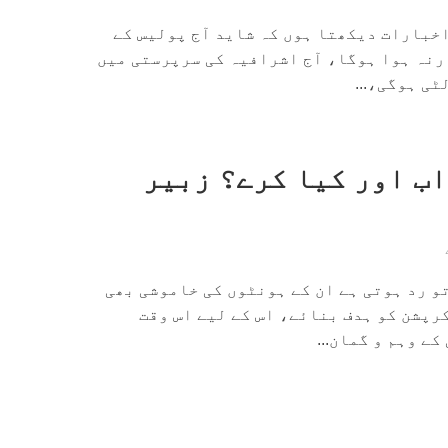
اخبارات دیکھتا ہوں کہ شاید آج پولیس کے
رنہ ہوا ہوگا، آج اشرافیہ کی سرپرستی میں
ٹی ہوگی،...
اب اور کیا کرے؟ زبیر
و رد ہوتی ہے ان کے ہونٹوں کی خاموشی بھی
رپشن کو ہدف بنائے، اس کے لیے اس وقت
ے وہم و گمان...