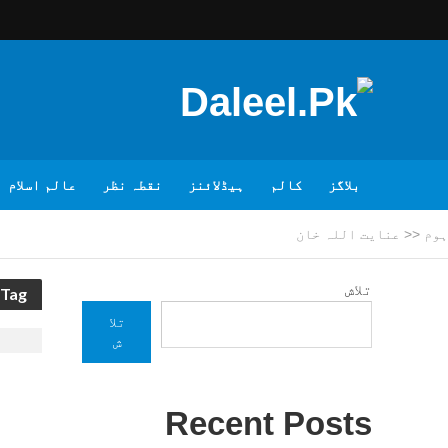
بلاگز
کالم
ہیڈلائنز
نقطہ نظر
عالم اسلام
ہوم
<<
عنایت اللہ خان
تلاش
Tag - عنایت اللہ خان
تلا
ش
Recent Posts