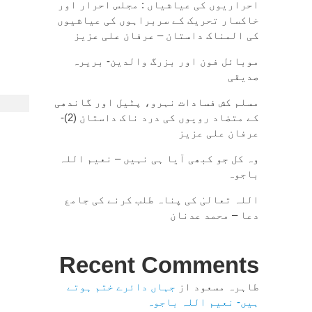
احراریوں کی عیاشیاں : مجلس احرار اور
خاکسار تحریک کے سربراہوں کی عیاشیوں
کی المناک داستان – عرفان علی عزیز
موبائل فون اور بزرگ والدین- بریرہ
صدیقی
مسلم کش فسادات نہرو، پٹیل اور گاندھی
کے متضاد رویوں کی درد ناک داستان (2)-
عرفان علی عزیز
وہ کل جو کبھی آیا ہی نہیں – نعیم اللہ
باجوہ
اللہ تعالیٰ کی پناہ طلب کرنے کی جامع
دعا – محمد عدنان
Recent Comments
طاہرہ مسعود
از
جہاں دائرے ختم ہوتے
ہیں- نعیم اللہ باجوہ