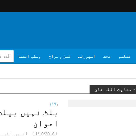
تعلیم
صحت
اسپورٹس
طنز و مزاح
وسطی ایشیا
بلاگز
بلٹ نہیں بیلٹ 
اعوان
11/10/2016
تبصرہ لکھیے