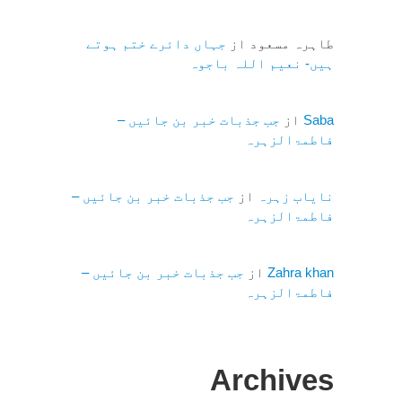
طاہرہ مسعود
از
جہاں دائرے ختم ہوتے
ہیں- نعیم اللہ باجوہ
Saba
از
جب جذبات خبر بن جائیں –
فاطمۃالزہرہ
نایاب زہرہ
از
جب جذبات خبر بن جائیں –
فاطمۃالزہرہ
Zahra khan
از
جب جذبات خبر بن جائیں –
فاطمۃالزہرہ
Archives