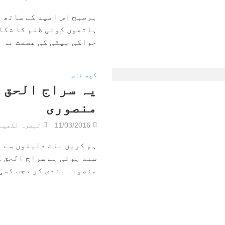
ہرصبح اس امید کے ساتھ 
ہاتھوں کوئی ظلم کا شکا
حواکی بیٹی کی عصمت نہ ل
کچھ خاص
یہ سراج الحق 
منصوری
11/03/2016
تبصرہ لکھیے
ہم کریں بات دلیلوں سے ت
سند ہوتی ہے سراج الحق ک
منصوبہ بندی کرے جب کسی ک