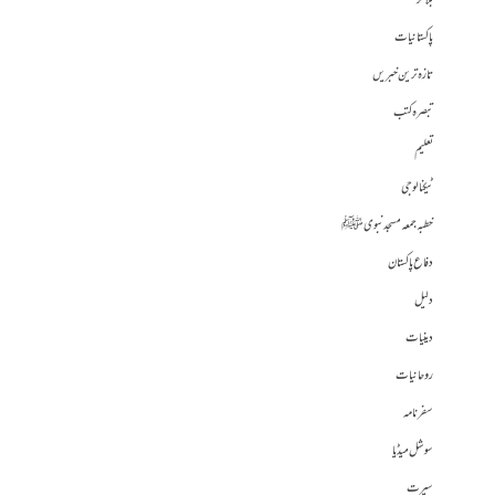
بلاگز
پاکستانیات
تازہ ترین خبریں
تبصرہ کتب
تعلیم
ٹیکنالوجی
خطبہ جمعہ مسجد نبوی ﷺ
دفاع پاکستان
دلیل
دینیات
روحانیات
سفرنامہ
سوشل میڈیا
سیرت