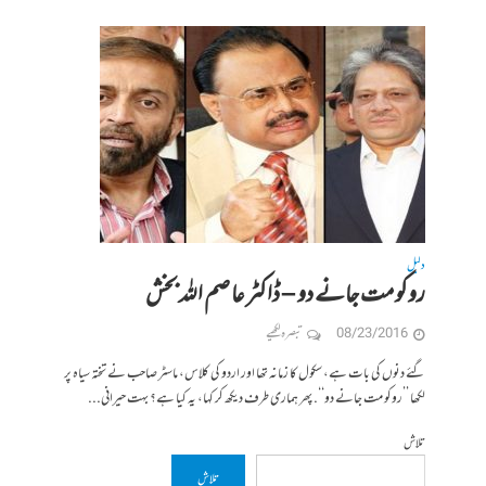
دلیل
روکو مت جانے دو – ڈاکٹر عاصم اللہ بخش
08/23/2016
تبصرہ لکھیے
گئے دنوں کی بات ہے، سکول کا زمانہ تھا اور اردو کی کلاس، ماسٹر صاحب نے تختہ سیاہ پر
لکھا ’’روکو مت جانے دو‘‘. پھر ہماری طرف دیکھ کر کہا، یہ کیا ہے؟ بہت حیرانی...
تلاش
تلاش