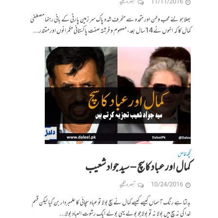
11/11/2016
تبصرہ لکھیے
بھلا ہو نئے محب وطن اور متحدہ سے منحرف شدہ پاک سر زمین پارٹی کے بانی رہنما مصطفی
کمال کا کہ انہوں نے 14سال بعد، معصوم و فرشتہ صفت پاکستانی حکمرانوں اور مقتدر...
کچھ خاص
کمال اور عباد کا سچ – سید جواد شعیب
10/24/2016
تبصرہ لکھیے
بدلتا ہے رنگ آسماں کیسے کیسے کمال نے سچ بولا تو عباد سچائی کا علمبردار بن گیا لیکن قسم
خدا کی نہ سچ میں بولا نہ تو بولا جو بولے یہی بولے ایک رشوت العباد بولا...