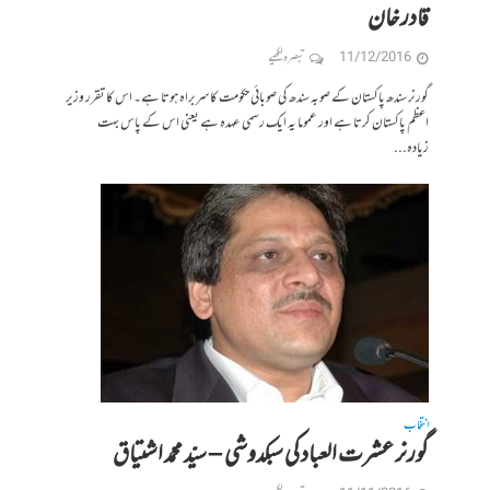
قادر خان
11/12/2016
تبصرہ لکھیے
گورنر سندھ پاکستان کے صوبہ سندھ کی صوبائی حکومت کا سربراہ ہوتا ہے۔ اس کا تقرر وزیر
اعظم پاکستان کرتا ہے اور عموما یہ ایک رسمی عہدہ ہے یعنی اس کے پاس بہت
زیادہ...
انتخاب
گورنر عشرت العباد کی سبکدوشی – سیّد محمّد اشتیاق