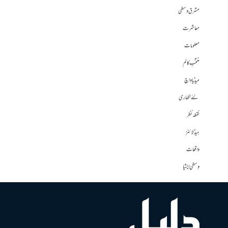
مشرق وسطی
معاشرت
معلومات
منتخب کالم
میڈیا واچ
نئے لکھاری
نقطہ نظر
ہیڈلائنز
واقعات
وسطی ایشیا