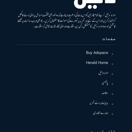
ادارہ ’دلیل‘ اپنے تمام قارئین کو اس بات کی دعوت دیتا ہے کہ وہ خود بھی مختلف مسائل پر اپنی رائے کا کھل
کر اظہار کریں اور اس کے لیے ہر تحریر پر تبصرے کی سہولت کا استعمال کریں۔ جو بھی ویب سائٹ پر لکھنے
کا متمنی ہو، وہ ادارہ ’دلیل‘ کا مستقل رکن بن سکتا ہے اور اپنی نگارشات شامل کرسکتا ہے۔
صفحات
Buy Adspace
Herald Home
ادارہ دلیل
پالیسی
مقاصد
ہدایات برائے تحریر
ہمارے لکھاری
تازہ تبصرے