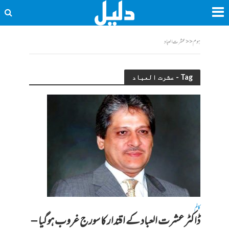
ہوم
<<
عشرت العباد
Tag - عشرت العباد
کالم
ڈاکٹر عشرت العباد کے اقتدار کا سورج غروب ہوگیا –