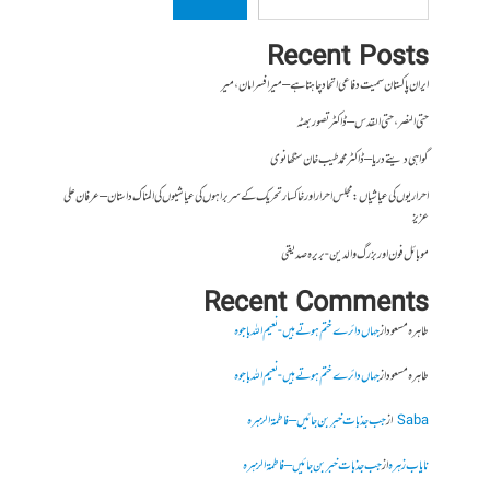
Recent Posts
ایران پاکستان سمیت دفاعی اتحاد چاہتا ہے – میر افسر امان،میر
حتی النصر ، حتی القدس – ڈاکٹر تصور بھٹہ
گواہی دیتے دریا – ڈاکٹر محمد طیب خان سنگھانوی
احراریوں کی عیاشیاں : مجلس احرار اور خاکسار تحریک کے سربراہوں کی عیاشیوں کی المناک داستان – عرفان علی
عزیز
موبائل فون اور بزرگ والدین- بریرہ صدیقی
Recent Comments
طاہرہ مسعود
از
جہاں دائرے ختم ہوتے ہیں- نعیم اللہ باجوہ
طاہرہ مسعود
از
جہاں دائرے ختم ہوتے ہیں- نعیم اللہ باجوہ
Saba
از
جب جذبات خبر بن جائیں – فاطمۃالزہرہ
نایاب زہرہ
از
جب جذبات خبر بن جائیں – فاطمۃالزہرہ