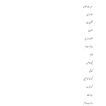
سیرت صحابہ
شاعری
شخصیات
صحت
طنز و مزاح
عالم اسلام
کالم
کچھ خاص
کہانی
گوشہ خواتین
گوشہ ہند
مباحث
مذاہب عالم