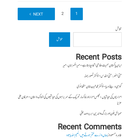
2
1
NEXT
تلاش
تلاش
Recent Posts
ایران پاکستان سمیت دفاعی اتحاد چاہتا ہے – میر افسر امان،میر
حتی النصر ، حتی القدس – ڈاکٹر تصور بھٹہ
گواہی دیتے دریا – ڈاکٹر محمد طیب خان سنگھانوی
احراریوں کی عیاشیاں : مجلس احرار اور خاکسار تحریک کے سربراہوں کی عیاشیوں کی المناک داستان – عرفان علی
عزیز
موبائل فون اور بزرگ والدین- بریرہ صدیقی
Recent Comments
طاہرہ مسعود
از
جہاں دائرے ختم ہوتے ہیں- نعیم اللہ باجوہ