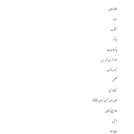
افغانستان
الحاد
انتخاب
بلاگز
پاکستانیات
تازہ ترین خبریں
تبصرہ کتب
تعلیم
ٹیکنالوجی
خطبہ جمعہ مسجد نبوی ﷺ
دفاع پاکستان
دلیل
دینیات