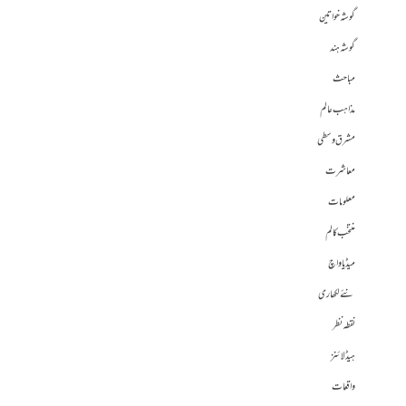
گوشہ خواتین
گوشہ ہند
مباحث
مذاہب عالم
مشرق وسطی
معاشرت
معلومات
منتخب کالم
میڈیا واچ
نئے لکھاری
نقطہ نظر
ہیڈلائنز
واقعات