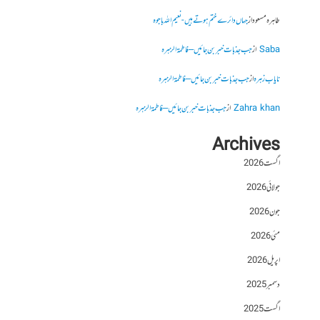
طاہرہ مسعود
از
جہاں دائرے ختم ہوتے ہیں- نعیم اللہ باجوہ
Saba
از
جب جذبات خبر بن جائیں – فاطمۃالزہرہ
نایاب زہرہ
از
جب جذبات خبر بن جائیں – فاطمۃالزہرہ
Zahra khan
از
جب جذبات خبر بن جائیں – فاطمۃالزہرہ
Archives
اگست 2026
جولائی 2026
جون 2026
مئی 2026
اپریل 2026
دسمبر 2025
اگست 2025