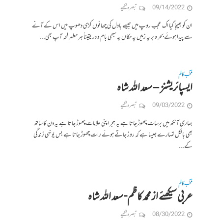
09/14/2022
تبصرہ لکھیے
ان کو بھیجا گیا اک عجب روپ میں جیسے بادل کی چھائوں کڑی دھوپ میں اس کے آنے
سے پیدا ہوئے بحر و بر یہ زمیں پہ مکاں یہ سبھی بام و در یقیناً ہر مطہر لمحہ آپ بھی...
منتخب کالم
ایسپائریشنز – سعد الله شاہ
09/03/2022
تبصرہ لکھیے
ہماری آنکھ میں برسات چھوڑ جاتا ہے یہ ہجر اپنی علامات چھوڑ جاتا ہے یہ دن کا ساتھ
بھی بالکل تمہارے جیسا ہے کہ روز جاتے ہوئے رات چھوڑ جاتا ہے بس یونہی زندگی
کے...
منتخب کالم
عربی سیکھئے از محمد کاظم- سعد الله شاہ
08/30/2022
تبصرہ لکھیے