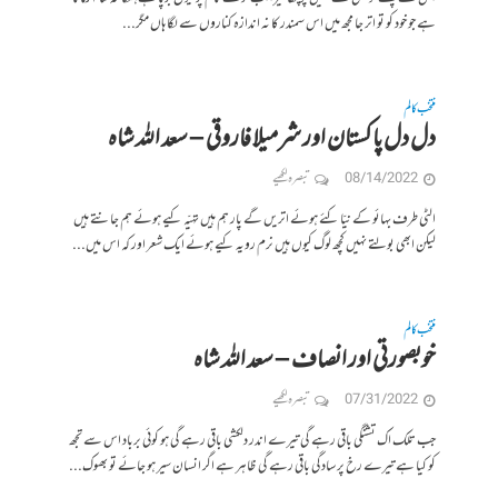
ہے جو خود کو تو اتر جا مجھ میں اس سمندر کا نہ اندازہ کناروں سے لگا ہاں مگر...
منتخب کالم
دل دل پاکستان اور شرمیلا فاروقی – سعد الله شاہ
08/14/2022
تبصرہ لکھیے
الٹی طرف بہائو کے نیّا کئے ہوئے اتریں گے پار ہم ہیں تہیّہ کیے ہوئے ہم جانتے ہیں
لیکن ابھی بولتے نہیں کچھ لوگ کیوں ہیں نرم رویہ کیے ہوئے ایک شعر اور کہ اس میں...
منتخب کالم
خوبصورتی اور انصاف – سعد الله شاہ
07/31/2022
تبصرہ لکھیے
جب تلک اک تشنگی باقی رہے گی تیرے اندر دلکشی باقی رہے گی ہو کوئی برباد اس سے تجھ
کو کیا ہے تیرے رخ پر سادگی باقی رہے گی ظاہر ہے اگر انسان سیر ہو جائے تو بھوک...