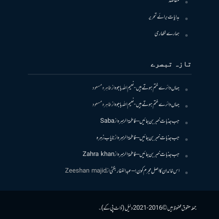
مقاصد
ہدایات برائے تحریر
ہمارے لکھاری
تازہ تبصرے
جہاں دائرے ختم ہوتے ہیں- نعیم اللہ باجوہ
از
طاہرہ مسعود
جہاں دائرے ختم ہوتے ہیں- نعیم اللہ باجوہ
از
طاہرہ مسعود
جب جذبات خبر بن جائیں – فاطمۃالزہرہ
از
Saba
جب جذبات خبر بن جائیں – فاطمۃالزہرہ
از
نایاب زہرہ
جب جذبات خبر بن جائیں – فاطمۃالزہرہ
از
Zahra khan
اس خاندان کا اصل مجرم کون! – عبدالغفار بگٹی
از
Zeeshan majid
جملہ حقوق محفوظ ہیں © 2016-2021 دلیل (ڈاٹ پی کے)۔