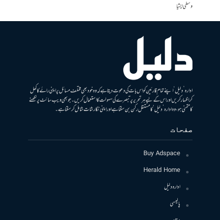
وسطی ایشیا
ادارہ ’دلیل‘ اپنے تمام قارئین کو اس بات کی دعوت دیتا ہے کہ وہ خود بھی مختلف مسائل پر اپنی رائے کا کھل
کر اظہار کریں اور اس کے لیے ہر تحریر پر تبصرے کی سہولت کا استعمال کریں۔ جو بھی ویب سائٹ پر لکھنے
کا متمنی ہو، وہ ادارہ ’دلیل‘ کا مستقل رکن بن سکتا ہے اور اپنی نگارشات شامل کرسکتا ہے۔
صفحات
Buy Adspace
Herald Home
ادارہ دلیل
پالیسی