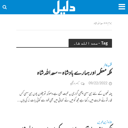
ہوم
<<
سعد الله شاہ
Tag - سعد الله شاہ
منتخب کالم
ملکہ معظمہ اور ہمارے بادشاہ – سعد الله شاہ
09/22/2022
تبصرہ لکھیے
چند لمحوں کے لئے ہی سہی اچھی گزری یہ محبت بھی ہے دھوکہ تو چلوں یوں ہی سہی کس
قدر تونے اذیت میں رکھا ہے مجھ کو میں نے تنہائی میں بھی خود سے کوئی بات نہ کی ہاں...
تازہ ترین خبریں