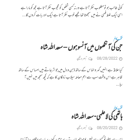
کوئی طالب ہو تو مطلوب نظر آتا ہے ورنہ کسی شخص کو محجوب نظر آتا ہے مجھ کو مارا ہے
اسی ایک غلط فہمی نے میں سمجھتا تھا مجھے خوب نظر آتا ہے ایک اور بات کروں گا...
منتخب کالم
جن کی آنکھوں میں آنسو ہوں – سعد الله شاہ
08/28/2022
تبصرہ لکھیے
کیا علاقہ ہے انہیں گہر و الماس کے ساتھ ذہن و دل میں جو اتر جاتے ہیں احساس کے ساتھ
ظاہر ہے اس وقت سب سے اہم معاملہ سیلاب زدگان کا ہے کہ کچھ سمجھ میں نہیں آ
رہا...
منتخب کالم
ہاتھی کی لاعلمی- سعد الله شاہ
08/20/2022
تبصرہ لکھیے
اس سے پہلے تو کسی سے نہیں پوچھا تیرا اب ترے نام پر کیوں برپا ہے ہنگامہ سا آزمانا