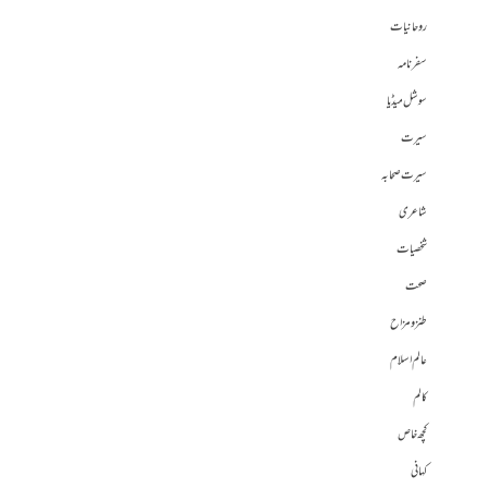
روحانیات
سفرنامہ
سوشل میڈیا
سیرت
سیرت صحابہ
شاعری
شخصیات
صحت
طنز و مزاح
عالم اسلام
کالم
کچھ خاص
کہانی