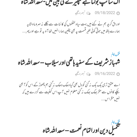
اک سانپ بولتا ہے سپیرے کی بین میں- سعد الله شاہ
09/18/2022
تبصرہ لکھیے
اوراق گرچہ ہم نے کئے ہیں بہت سیاہ لفظوں کی کائنات سے نکلے نہ مہرو ماہ شاید
ہمارے ہاتھ میں ہوتی کوئی لکیر قسمت پہ بھی یقین ہمارا نہیں تھا آہ یہ تو ہے اور پھر...
منتخب کالم
شہباز شریف کے سفید ہاتھی اور سیلاب – سعد الله شاہ
09/16/2022
تبصرہ لکھیے
اے عشق تری بک بک نہ گئی گو دل بھی گیا دھک دھک نہ گئی ہم چھوڑ کے اس کو آ بھی
چکے کانوں سے مگر بھک بھک نہ گئی معلوم نہیں آپ اس کیفیت سے گزرے ہیں کہ
نہیں مگر اس...
منتخب کالم
تکمیل دین اور اتمام نعمت – سعد الله شاہ