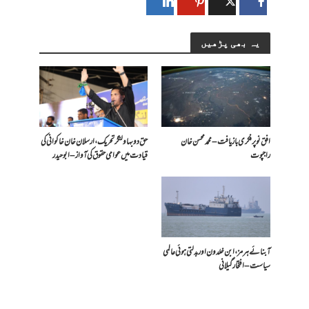
یہ بھی پڑھیں
افق نو پر فکری بازیافت – محمد محسن خان
حق دو بہاولنگر تحریک، ارسلان خان خاکوانی کی
راجپوت
قیادت میں عوامی حقوق کی آواز – ابو حیدر
آبنائے ہرمز، ابن خلدون اور بدلتی ہوئی عالمی
سیاست – افتخار گیلانی