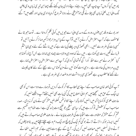
پھر میں کیا کروں آپ چپ بھی نہیں رہنے دیتے دادی جان کہنے لگے اچھا ہن تیری زبان وی چلن
لگ پئی ایں یعنی زبان بھی چلانے لگی ہو آخر چچی نے رونا شروع کر دیا دادی جان اور غصے میں آ گئے
.
اور بولے ویکھ ہن مینوں رو رو کے دسدی پئی اے جیویں میں کوئی ظلم کر دتا اے۔ تو صاحبو بتانے
کا مقصد ہے کہ آپ اعتراض کرنے پر آئیں تو آپ کے پاس ہزار جواز کمپرومائز کرنے پر آئیں تو
کسی بات کی ضرورت نہیں۔ ابھی تھوڑی دیر پہلے کی بات ہے کہ میں ناشتے کے لئے دہی لایا بیگم
فرمانے لگیں بہت ہی کھٹا ہے۔میں نے کہا وہ دہی والا بہت اچھا دہی جماتا ہے بس آج ذرا کھٹا ہو
گیا ’’محترمہ نے میرے لفظ’’ ذرا‘‘ کی گوشمالی کر دی کہ آپ میرے اعتراض پر اعتراض جما رہے
ہیں یہ مردوں کی عادت ہے۔ دہی بہت کھٹا‘ میں نے مزید کھٹاس سے بچنے کے لئے کان لپیٹ
لئے کہنے کا مطلب یہ ہے تھوڑی سی برداشت اور وضعداری ضروری ہے۔
آپ کوئی جملہ خان صاحب کے اپنے ہی خطاب کا اگر کوٹ کر دیں تو ہمارے دوست اس کو بھی
ن لیگ کے حق میں سمجھتے ہیں ہم اپنی اصلاح میں کی گئی بات بھی نہیں سنتے آپ دیکھنے نہیں کہ
عارف علوی کو کہنا پڑا کہ میں انہیں کہتا رہا کہ اپنے اکائونٹس کھلوا لیں مگر کسی نے مان کر نہ دی۔ صدر
صاحب اب کوشش تو کر رہے ہیں کہ سیاسی سطح پر جو خلیج بہت بڑھ گئی ہے اسے افہام و تفہیم سے
ختم کر کے مشترکہ مشاورت سے انتخابات کی طرف جایا جائے۔عارف علوی صاحب ڈرتے ہیں کہ
کہیں ایسا نہ ہو کہ : لڑتے لڑتے ہو گئی گم ایک کی چونچ اور ایک دم ویسے چلتے چلتے میں یہ بتاتا چلوں کہ
آنے والی نسلیں ہمیں معاف نہیں کریں گی۔آج کے بچے بہت ذہین ہے کہ ہم انہیں سکھاتے
ہیں کہ بیٹا نام نہ بگاڑو نک نیم بھی نہ لو۔نام ہی تو شخصیت ہوتے ہیں ہمیں اچھے نام رکھنے کے لئے