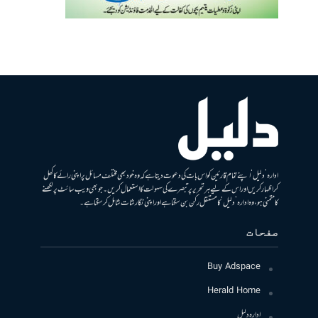
ادارہ ’دلیل‘ اپنے تمام قارئین کو اس بات کی دعوت دیتا ہے کہ وہ خود بھی مختلف مسائل پر اپنی رائے کا کھل
کر اظہار کریں اور اس کے لیے ہر تحریر پر تبصرے کی سہولت کا استعمال کریں۔ جو بھی ویب سائٹ پر لکھنے
کا متمنی ہو، وہ ادارہ ’دلیل‘ کا مستقل رکن بن سکتا ہے اور اپنی نگارشات شامل کرسکتا ہے۔
صفحات
Buy Adspace
Herald Home
ادارہ دلیل