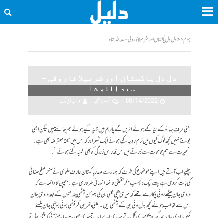
ہوم
<<
دل دل پاکستان اور شرمیلا فاروقی - سعد الله شاہ
دل دل پاکستان اور شرمیلا فاروقی –
سعد الله شاہ
08/14/2022
تبصرہ لکھیے
ویب ڈیسک
الٹی طرف بہائو کے نیّا کئے ہوئے اتریں گے پار ہم ہیں تہیّہ کیے ہوئے ہم جانتے ہیں لیکن ابھی
بولتے نہیں کچھ لوگ کیوں ہیں نرم رویہ کیے ہوئے ایک شعر اور کہ اس میں نکتہ معترضہ بھی ہے۔
’’حیرت ہے ہم جو موت سے ڈرتے ہیں اس قدر اس زندگی کو بھی المیّہ کئے ہوئے‘‘۔
چلیے اب آتے ہیں اپنے موضوع کی طرف کہ ہمارے صدر پاکستان عارف علوی نے آخر صلح صفائی
کی بات کر دی ہے پہلے ایک دلچسپ مگر حقیقی واقعہ انتہائی ضروری ہے۔بچپن کا واقعہ ہے کہ
دادی جان بیٹھے روٹی پکا رہے تھے کہ میری چچی یعنی ان کی بہو آن بیٹھی چند لمحوں کے بعد دادی جان
اس سے مخاطب ہوئے کچھ بول وٹی بن کے بیٹھی ایں۔ یعنی پتھر بن کر بیٹھی ہوئی ہو چچی جان ہنسنے
لگیں دادی جان پھر گویا ویخ میری گل تے ہسدی اے اب تیسری صورت سامنے آئی کہ چچی بولی تو