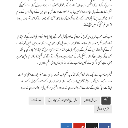
سے چپک گیا۔یہ کیا شخص ہے جہاں آتا ہے ایک خوشی چھوڑ جاتا ہے پھر وہ بدل گیا یا اسے کسی کی
نظر التفات نے بدل دیا وہ اور دلوںمیں جا بسا خوبصورت بہت تھی یہ دنیا میں نے دنیا کو اس کے نام
کیا۔یونہی دل میں آیا کہ اس کے لئے دعا کروں کہ ویسا ہی عشق مجھے ہو جائے کہ اس تعریف پر پورا
اتروں تم نیکی کو نہیں پہنچ سکتے.
جب تک محبوب ترین چیز خرچ نہ کر دو ایک اور باکمال نغمہ مجھے یاد آیا سوہنی دھرتی اللہ رکھے قدم قدم
آباد تجھے یہ نغمہ مسرور انور صاحب کا لکھا ہوا ہے وہ پل بھی ذھن میں ہے کہ جب میں انہیں گھر ڈراپ
کرنے گیا تو دیکھا ان کے گھر کے باہر نیم پلیٹ پر لکھا ہوا تھا سوہنی دھرتی قدم قدم آباد۔گویا یہ نغمہ
بھی ان کی پہچان بن گیا تھا۔ قتیل شفائی اسی بات پر زور دیا کرتے تھے کہ تخلیق کار کا نام اولین طور پر
آنا چاہیے تبھی تو کسی نے فیض صاحب سے کہا تھا نورجہاں والی نظم سنا دیں۔
فیض صاحب نے ایک دفعہ خود بھی کہا تھا کہ یہ نظم اب نورجہاں ہی سے سنو، مجھ سے پہلی سی محبت
مرے محبوب نہ مانگ۔چلیے آخر میں اپنے محبوب شاعر منیر نیازی کے نغمے کے بول کے ساتھ
اجازت: پاکستان کے سارے شہرو زندہ رہو پائندہ رہو روشنیوں رنگوں کی لہرو زندہ رہو پائندہ رہو
ٹیگز
دل دل پاکستان
دل دل پاکستان اور شرمیلا فاروقی
سعد الله شاہ
شرمیلا فاروقی