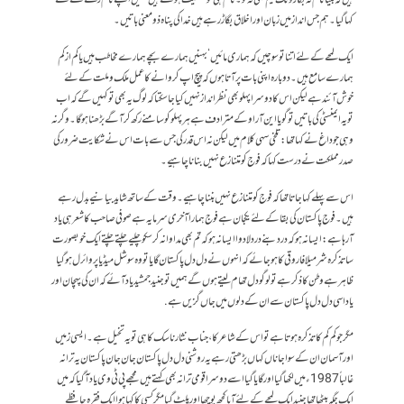
کہا گیا ۔ہم جس انداز میں زبان اور اخلاق بگاڑ رہے ہیں خدا کی پناہ ذومعنی باتیں۔
ایک لمحے کے لئے اتنا تو سوچیں کہ ہماری مائیں‘ بہنیں ہمارے بچے ہمارے مخاطب ہیں یا کم از کم
ہمارے سامع ہیں۔ دوبارہ اپنی بات پر آتا ہوں کہ پیچ اپ کروانے کا عمل ملک و ملت کے لئے
خوش آئند ہے لیکن اس کا دوسرا پہلو بھی نظرانداز نہیں کیا جا سکتا کہ لوگ یہ بھی تو کہیں گے کہ اب
تو یہ ایمنسٹی کی باتیں تو گویا این آر او کے مترادف ہے ہر پہلو کو سامنے رکھ کر آگے بڑھنا ہو گا۔ وگرنہ
وہی جو داغ نے کہا تھا: تلخی سہی کلام میں لیکن نہ اس قدر کی جس سے بات اس نے شکایت ضرور کی
صدر مملکت نے درست کہا کہ فوج کو متنازع نہیں بنانا چاہیے۔
اس سے پہلے کہا جاتا تھا کہ فوج کو متنازع نہیں بننا چاہیے۔ وقت کے ساتھ شاید بیانیے بدل رہے
ہیں۔ فوج پاکستان کی بقا کے لئے یکجان ہے فوج ہمارا آخری سرمایہ ہے صوفی صاحب کا شعر ہی یاد
آ رہا ہے: ایسا نہ ہو کہ درد بنے درد لادوا ایسا نہ ہو کہ تم بھی مداوا نہ کر سکو چلیے چلتے چلتے ایک خوبصورت
سا تذکرہ شرمیلا فاروقی کا ہو جائے کہ انہوں نے دل دل پاکستان گایا تو وہ سوشل میڈیا پر وائرل ہو گیا
ظاہرہے وطن کا ذکر ہے تو لوگو دل تھام لیتے ہوں گے ہمیں تو جنید جمشید یاد آئے کہ ان کی پہچان اور
یاد اسی دل دل پاکستان سے ان کے دلوں میں جاں گزیں ہے.
مگر جو کم کم کا تذکرہ ہوتا ہے تو اس کے شاعر کا، جناب نثار ناسک کا ہی تو یہ تخیل ہے۔ ایسی زمیں
اور آسمان ان کے سوا جاناں کہاں بڑھتی رہے یہ روشنی دل دل پاکستان جان جان پاکستان یہ ترانہ
غالباً 1987ء میں لکھا گیا اور گایا گیا اسے دوسرا قومی ترانہ بھی کہتے ہیں مجھے پی ٹی وی یاد آ گیا کہ میں
ایک جگہ بیٹھا تھا جنید ایک لمحے کے لئے آیا کچھ پوچھا اور پلٹ گیا مگر کسی کا کہا ہوا ایک فقرہ حافظے