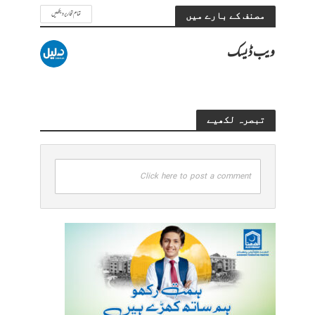
تمام تحاریر دیکھیں
مصنف کے بارے میں
ویب ڈیسک
تبصرہ لکھیے
Click here to post a comment