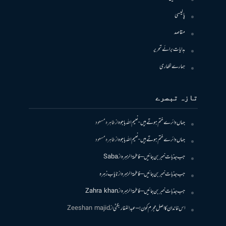
پالیسی
مقاصد
ہدایات برائے تحریر
ہمارے لکھاری
تازہ تبصرے
جہاں دائرے ختم ہوتے ہیں- نعیم اللہ باجوہ
از
طاہرہ مسعود
جہاں دائرے ختم ہوتے ہیں- نعیم اللہ باجوہ
از
طاہرہ مسعود
جب جذبات خبر بن جائیں – فاطمۃالزہرہ
از
Saba
جب جذبات خبر بن جائیں – فاطمۃالزہرہ
از
نایاب زہرہ
جب جذبات خبر بن جائیں – فاطمۃالزہرہ
از
Zahra khan
اس خاندان کا اصل مجرم کون! – عبدالغفار بگٹی
از
Zeeshan majid