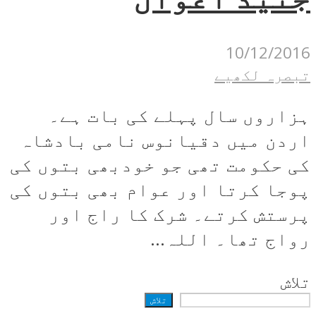
10/12/2016
تبصرہ لکھیے
ہزاروں سال پہلے کی بات ہے۔
اردن میں دقیانوس نامی بادشاہ
کی حکومت تھی جو خودبھی بتوں کی
پوجا کرتا اور عوام بھی بتوں کی
پرستش کرتے۔ شرک کا راج اور
رواج تھا۔ اللہ...
تلاش
تلاش