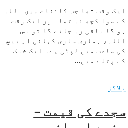
ایک وقت تھا جب کائنات میں اللہ
کے سوا کچھ نہ تھا اور ایک وقت
ہو گا باقی رہ جائے گا تو بس
اللہ، ہماری ساری کہانی اس بیچ
کی ساعت میں لپٹی ہے۔ ایک خاک
کے پتلے میں...
بلاگز
سجدے کی قیمت –
جنید اعوان