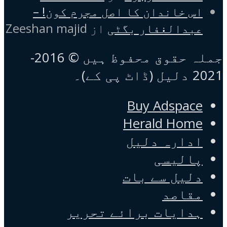
اس خاندان کا اصل مجرم کون! –
عبدالغفار بگٹی
از
Zeeshan majid
جملہ حقوق محفوظ ہیں © 2016-
2021 دلیل (ڈاٹ پی کے)۔
Buy Adspace
Herald Home
ادارہ دلیل
پالیسی
دلیل سے بات
مقاصد
ہدایات برائے تحریر