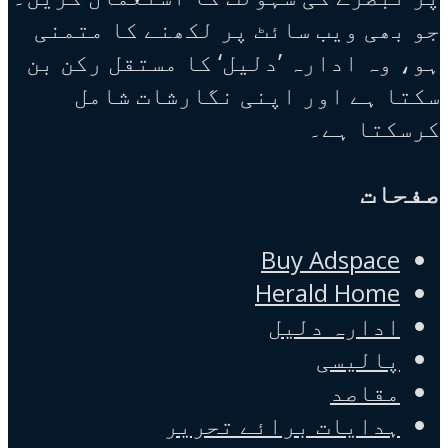
جو بھی ویب سائٹ پر لکھنے کا متمنی
ہو، وہ ادارہ ’دلیل‘ کا مستقل رکن بن
سکتا ہے اور اپنی نگارشات شامل
کرسکتا ہے۔
صفحات
Buy Adspace
Herald Home
ادارہ دلیل
پالیسی
مقاصد
ہدایات برائے تحریر