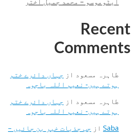
ایٹوموسو – محمد جمیل اختر
Recent
Comments
طاہرہ مسعود
از
جہاں دائرے ختم
ہوتے ہیں- نعیم اللہ باجوہ
طاہرہ مسعود
از
جہاں دائرے ختم
ہوتے ہیں- نعیم اللہ باجوہ
Saba
از
جب جذبات خبر بن جائیں –