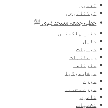
تعلیم
ٹیکنالوجی
خطبہ جمعہ مسجد نبوی ﷺ
دفاع پاکستان
دلیل
دینیات
روحانیات
سفرنامہ
سوشل میڈیا
سیرت
سیرت صحابہ
شاعری
شخصیات