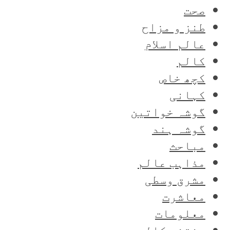
صحت
طنز و مزاح
عالم اسلام
کالم
کچھ خاص
کہانی
گوشہ خواتین
گوشہ ہند
مباحث
مذاہب عالم
مشرق وسطی
معاشرت
معلومات
منتخب کالم