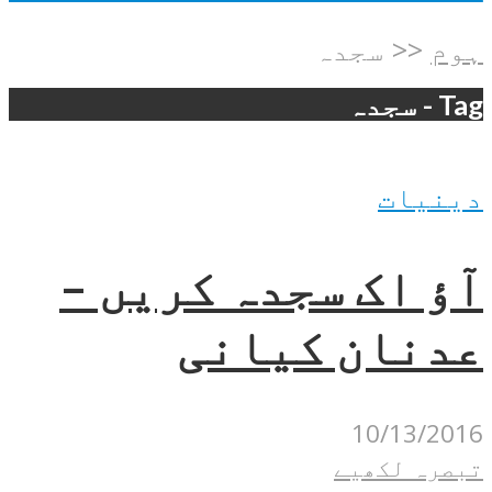
ہوم
<<
سجدہ
Tag - سجدہ
دینیات
آؤ اک سجدہ کریں –
عدنان کیانی
10/13/2016
تبصرہ لکھیے