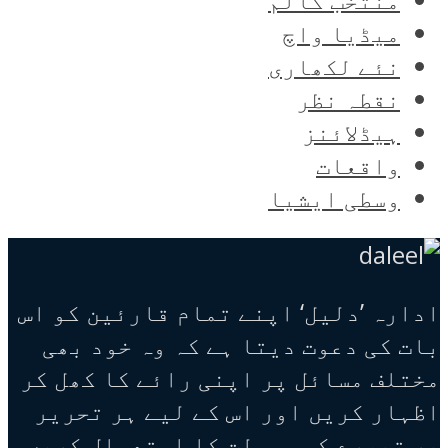
میڈیا واچ
نئے لکھاری
نقطہ نظر
ہیڈلائنز
واقعات
وسطی ایشیا
ادارہ ’دلیل‘ اپنے تمام قارئین کو اس
بات کی دعوت دیتا ہے کہ وہ خود بھی
مختلف مسائل پر اپنی رائے کا کھل کر
اظہار کریں اور اس کے لیے ہر تحریر
پر تبصرے کی سہولت کا استعمال کریں۔