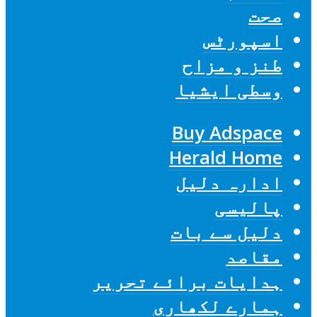
صحت
اسپورٹس
طنز و مزاح
وسطی ایشیا
Buy Adspace
Herald Home
ادارہ دلیل
پالیسی
دلیل سے بات
مقاصد
ہدایات برائے تحریر
ہمارے لکھاری