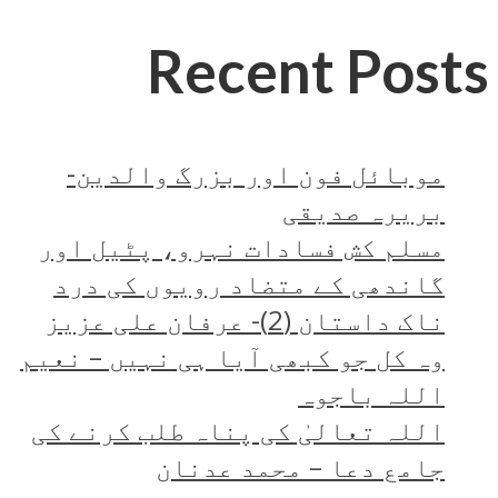
Recent Posts
موبائل فون اور بزرگ والدین-
بریرہ صدیقی
مسلم کش فسادات نہرو، پٹیل اور
گاندھی کے متضاد رویوں کی درد
ناک داستان (2)- عرفان علی عزیز
وہ کل جو کبھی آیا ہی نہیں – نعیم
اللہ باجوہ
اللہ تعالیٰ کی پناہ طلب کرنے کی
جامع دعا – محمد عدنان