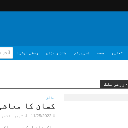
تعلیم
صحت
اسپورٹس
طنز و مزاح
وسطی ایشیا
بلاگز
کسان کا معاشی
11/25/2022
تبصرہ لکھیے
پاکستان ایک زرعی ملک ہے