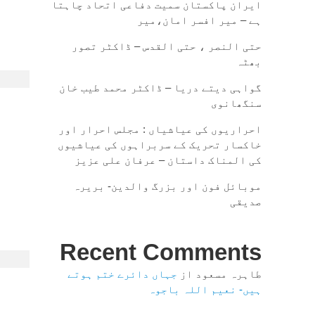
ایران پاکستان سمیت دفاعی اتحاد چاہتا
ہے – میر افسر امان،میر
حتی النصر ، حتی القدس – ڈاکٹر تصور
بھٹہ
گواہی دیتے دریا – ڈاکٹر محمد طیب خان
سنگھانوی
احراریوں کی عیاشیاں : مجلس احرار اور
خاکسار تحریک کے سربراہوں کی عیاشیوں
کی المناک داستان – عرفان علی عزیز
موبائل فون اور بزرگ والدین- بریرہ
صدیقی
Recent Comments
طاہرہ مسعود
از
جہاں دائرے ختم ہوتے
ہیں- نعیم اللہ باجوہ