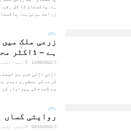
زراعت ہوتی ہے۔ پاکستان میں 75
بلاگز
زرعی ملک میں 
ہے – ڈاکٹر مح
11/05/2022
تبصرہ لکھیے
کرنے کی منظوری دیدی ہے۔
سے گندم کی پیداوار کم ہ
بلاگز
روایتی کساں ا
09/10/2016
تبصرہ لکھیے