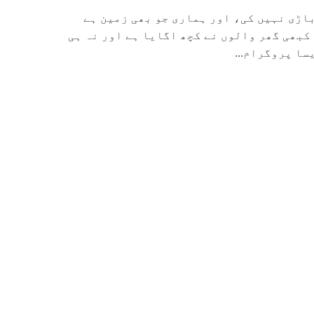
اڑی نہیں کی، اور ہماری جو بھی زمین ہے
 کبھی گھر والوں نے کچھ اگایا ہے اور نہ ہی
سا پروگرام...