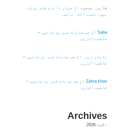
طاہرہ مسعود
از
جہاں دائرے ختم ہوتے
ہیں- نعیم اللہ باجوہ
Saba
از
جب جذبات خبر بن جائیں –
فاطمۃالزہرہ
نایاب زہرہ
از
جب جذبات خبر بن جائیں –
فاطمۃالزہرہ
Zahra khan
از
جب جذبات خبر بن جائیں –
فاطمۃالزہرہ
Archives
اگست 2026