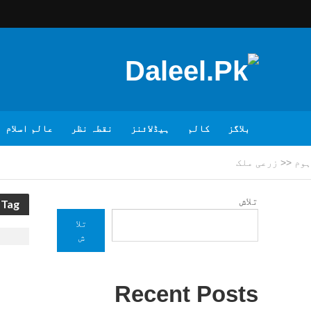
بلاگز
کالم
ہیڈلائنز
نقطہ نظر
عالم اسلام
ہوم
<<
زرعی ملک
تلاش
Tag - زرعی ملک
تلا
ش
Recent Posts