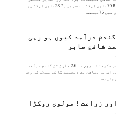
ہے۔پاکستان کا کل رقبہ 79.6ملین ایکڑ ہے جس میں 23.7ملین ایکڑ پر
فیصد...
گندم درآمد کیوں ہو رہی
مد شافع صابر
اڑتی اڑتی خبر سن لیجئے، حکومت نے روس سے 2.6 ملین ٹن گندم درآمد
 اب یہ بھاشن مت دیجیئے گا کہ سیلاب کی وجہ
وئی،...
ور زراعت ! مولوی روکڑا