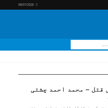
08/07/2026
 قتل – محمد احمد چشتی
 جس کی معیشت کا بڑا حصہ زراعت پر منحصر