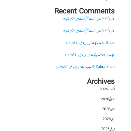
Recent Comments
طاہرہ مسعود
از
جہاں دائرے ختم ہوتے ہیں- نعیم اللہ باجوہ
طاہرہ مسعود
از
جہاں دائرے ختم ہوتے ہیں- نعیم اللہ باجوہ
Saba
از
جب جذبات خبر بن جائیں – فاطمۃالزہرہ
نایاب زہرہ
از
جب جذبات خبر بن جائیں – فاطمۃالزہرہ
Zahra khan
از
جب جذبات خبر بن جائیں – فاطمۃالزہرہ
Archives
اگست 2026
جولائی 2026
جون 2026
مئی 2026
اپریل 2026