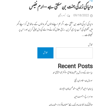
بلاگز
دنیا کی زندگی جنت بن سکتی ہے – ارم نفیس
09/18/2022
تبصرہ لکھیے
دنیا کی زندگی جنت بن سکتی ہے. اگر ہم اپنےوالوں گھر والوں کے ساتھ مل کر اپنے گھر
میں تقوی کی آب یاری کریں .رزق حلال کمانے والے کی دل جوئی کریں اور اس پر
تعیشات...
تلاش
تلاش
Recent Posts
ریاست کے وسائل پر ملکیت کا حق – ڈاکٹر محمد مشتاق احمد
سو سال بعد – کامران رفیع
پاسبانِ حرمین شریفین – محمد محسن خان راجپوت
دوسرا رخ – آصف امین
منافق کی چار نشانیاں اور ایک سچے مسلمان کا کردار – محمد عدنان