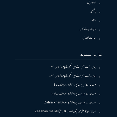
ادارہ دلیل
پالیسی
مقاصد
ہدایات برائے تحریر
ہمارے لکھاری
تازہ تبصرے
جہاں دائرے ختم ہوتے ہیں- نعیم اللہ باجوہ
از
طاہرہ مسعود
جہاں دائرے ختم ہوتے ہیں- نعیم اللہ باجوہ
از
طاہرہ مسعود
جب جذبات خبر بن جائیں – فاطمۃالزہرہ
از
Saba
جب جذبات خبر بن جائیں – فاطمۃالزہرہ
از
نایاب زہرہ
جب جذبات خبر بن جائیں – فاطمۃالزہرہ
از
Zahra khan
اس خاندان کا اصل مجرم کون! – عبدالغفار بگٹی
از
Zeeshan majid