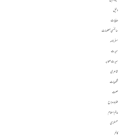
ٹیکنالوجی
دلیل
دینیات
سائنسی معلومات
سفرنامہ
سیرت
سیرت صحابہ
شاعری
شخصیات
صحت
طنز و مزاح
عالم اسلام
عسکری
کالم