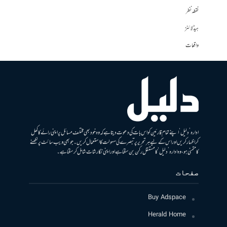
نقطہ نظر
ہیڈلائنز
واقعات
ادارہ ’دلیل‘ اپنے تمام قارئین کو اس بات کی دعوت دیتا ہے کہ وہ خود بھی مختلف مسائل پر اپنی رائے کا کھل
کر اظہار کریں اور اس کے لیے ہر تحریر پر تبصرے کی سہولت کا استعمال کریں۔ جو بھی ویب سائٹ پر لکھنے
کا متمنی ہو، وہ ادارہ ’دلیل‘ کا مستقل رکن بن سکتا ہے اور اپنی نگارشات شامل کرسکتا ہے۔
صفحات
Buy Adspace
Herald Home