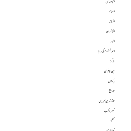
اسپورٹس
اسلام
افسانہ
افغانستان
الحاد
انٹرٹینمنٹ کی دنیا
بلاگز
بین الاقوامی
پاکستان
تاریخ
تازہ ترین خبریں
تبصرہ کتب
تعلیم