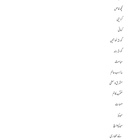
کچھ خاص
کراچی
کہانی
گوشہ خواتین
گوشہ ہند
مباحث
مذاہب عالم
مشرق وسطی
منتخب کالم
مہمات
میڈیا
میڈیا واچ
نئے لکھاری