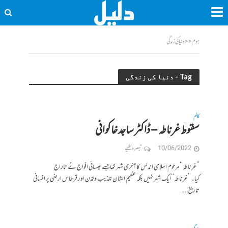
ہوم
<<
دنیا کی زندگی
Tag - دنیا کی زندگی
کالم
سقوط غرناطہ – ڈاکٹر ساجد خاکوانی
10/06/2022
تبصرہ لکھیے
’’غرناطہ‘‘مرحوم اسلامی اندلس کا آخری شہر تھاجسے عیسائی افواج نے تاراج
کیا۔’’غرناطہ‘‘ایک شہر نہیں بلکہ عظیم الشان تہذیب وتمدن اور قرطاس ارضی پر انسانی
تاریخ...