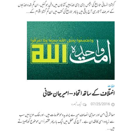
گزشتہ انسانی تاریخ کی بتیس بڑی بڑی تہذیبیں کتابوں میں دفن ہوگئیں، ان گم شدہ تہذیبوں
کے صرف آثارہی آج باقی ہیں یا پھر تاریخ کی کتب میں ان گم گشتہ اقوام کے...
دینیات
اختلاف کے ساتھ اتحاد – امیرجان حقانی
07/25/2016
ایک تبصرہ
معاشرتی امن اور سماجی انصاف میرے پسندیدہ موضوعات ہیں، اور ملک عزیز میں سب
سے زیادہ اسی کا فقدان ہے۔ آج کی محفل میں ایک بار پھر مختصراً اس موضوع کو چھیڑتے
ہیں...