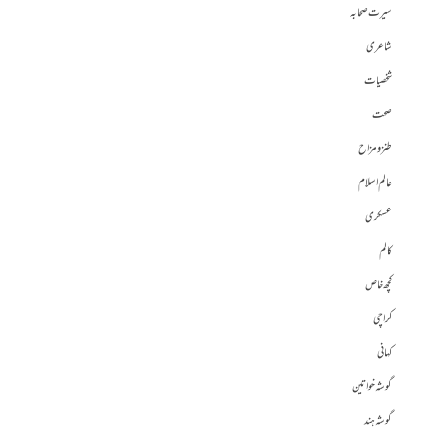
سیرت صحابہ
شاعری
شخصیات
صحت
طنز و مزاح
عالم اسلام
عسکری
کالم
کچھ خاص
کراچی
کہانی
گوشہ خواتین
گوشہ ہند