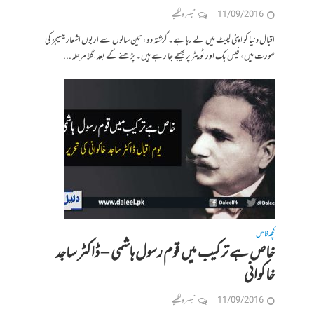
11/09/2016
تبصرہ لکھیے
اقبال دنیا کو اپنی لپیٹ میں لے رہا ہے۔ گزشتہ دو، تین سالوں سے اربوں اشعار میسیجز کی
صورت میں، فیس بک اور ٹویٹر پر بھیجے جا رہے ہیں۔ پڑھنے کے بعد اگلا مرحلہ...
کچھ خاص
خاص ہے ترکیب میں قوم رسول ہاشمی – ڈاکٹر ساجد
خاکوانی
11/09/2016
تبصرہ لکھیے