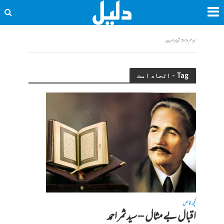
ہوم
<<
اتحاد امت
Tag - اتحاد امت
کچھ خاص
اقبال بے مثال – سید ثمر احمد