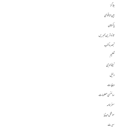
بلاگز
بین الاقوامی
پاکستان
تازہ ترین خبریں
تبصرہ کتب
تعلیم
ٹیکنالوجی
دلیل
دینیات
سائنسی معلومات
سفرنامہ
سوشل میڈیا
سیرت