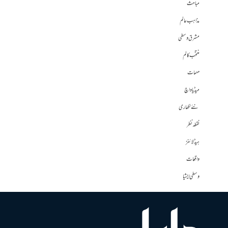
مباحث
مذاہب عالم
مشرق وسطی
منتخب کالم
مہمات
میڈیا واچ
نئے لکھاری
نقطہ نظر
ہیڈلائنز
واقعات
وسطی ایشیا