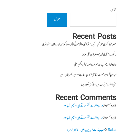
تلاش
تلاش
Recent Posts
عصرِ نو کا فکری تلاطم: ایک سقراطی و افلاطونی محاکمہ – ڈاکٹر محمد طیب خان سنگھانوی
رنجیت سنگھ کی فوج – عرفان علی عزیز
وجودِ خدا، مذہب اور موجودہ صورتحال- کبیر علی
ایران پاکستان سمیت دفاعی اتحاد چاہتا ہے – میر افسر امان،میر
حتی النصر ، حتی القدس – ڈاکٹر تصور بھٹہ
Recent Comments
طاہرہ مسعود
از
جہاں دائرے ختم ہوتے ہیں- نعیم اللہ باجوہ
طاہرہ مسعود
از
جہاں دائرے ختم ہوتے ہیں- نعیم اللہ باجوہ
Saba
از
جب جذبات خبر بن جائیں – فاطمۃالزہرہ