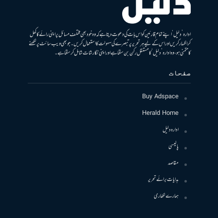
ادارہ ’دلیل‘ اپنے تمام قارئین کو اس بات کی دعوت دیتا ہے کہ وہ خود بھی مختلف مسائل پر اپنی رائے کا کھل
کر اظہار کریں اور اس کے لیے ہر تحریر پر تبصرے کی سہولت کا استعمال کریں۔ جو بھی ویب سائٹ پر لکھنے
کا متمنی ہو، وہ ادارہ ’دلیل‘ کا مستقل رکن بن سکتا ہے اور اپنی نگارشات شامل کرسکتا ہے۔
صفحات
Buy Adspace
Herald Home
ادارہ دلیل
پالیسی
مقاصد
ہدایات برائے تحریر
ہمارے لکھاری