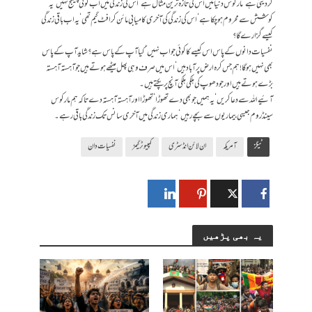
کر دیتی ہے‘ مارکوس دنیا میں اس کی تازہ ترین مثال ہے‘اس کی زندگی میں اب کوئی چیلنج نہیں‘ یہ
کوشش سے محروم ہو چکا ہے‘ اس کی زندگی کی آخری کامیابی مائن کرافٹ گیم تھی‘ یہ اب باقی زندگی
کیسے گزارے گا؟
نفسیات دانوں کے پاس اس کیسے کا کوئی جواب نہیں‘ کیا آپ کے پاس ہے؟ شایدآپ کے پاس
بھی نہیں ہوگا!ہم جس کرہ ارض پر آباد ہیں‘ اس میں صرف وہی پھل میٹھے ہوتے ہیں جو آہستہ آہستہ
بڑے ہوتے ہیں اور جو دھوپ کی ہلکی ہلکی آنچ پر پکتے ہیں۔
آئیے اللہ سے دعا کریں‘ یہ ہمیں جو بھی دے تھوڑا‘ تھوڑا اور آہستہ آہستہ دے تا کہ ہم مارکوس
سینڈروم جیسی بیماریوں سے بچے رہیں‘ ہماری زندگی میں آخری سانس تک زندگی باقی رہے۔
ٹیگز
آمریکہ
ان لائن انڈسٹری
کمپیوٹر گیمز
نفسیات دان
یہ بھی پڑھیں