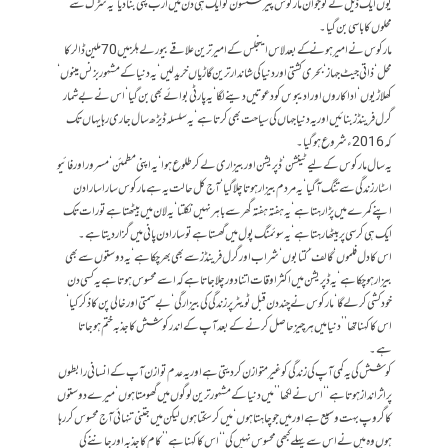
یوں ایک ڈیل نے نوجوان مارکوس پیرسسون کو ایک ہی دن میں ارب پتی بنا دیا‘ یہ سڑک سے
محلوں کا باسی بن گیا۔
مارکوس نے امیر ہونے کے بعد لاس اینجلس کے امیر ترین علاقے بیورلے ہلز میں 70 ملین ڈالر کا
محل‘ ذاتی جیٹ جہاز‘ بحری کشتی اور دنیا کی شاندار ترین گاڑیاں خرید لیں‘ یہ دنیا کے مشہور بزنس مینوں‘
کھلاڑیوں‘ اداکاروں اور ادیبوںں کو دعوتیں دینے لگا‘ یہ پارٹی بوائے بھی بن گیا‘ اس نے بے شمار
گرل فرینڈز بنائیں اور یہ دنیا جہاں کی سیاحت بھی کرتا ہے‘ یہ سلسلہ ڈیڑھ سال جاری رہا یہاں تک
کہ 2016ء شروع ہوگیا۔
یہ سال مارکوس کے لیے ٹینشن‘ ڈپریشن اور بیزاری لے کر طلوع ہوا‘ یہ اپنی مطمئن‘ مسرور اور فائیو
اسٹار زندگی سے تنگ آ گیا‘ یہ مردم بیزار ہوتا چلا گیا‘ آج کل حالت یہ ہے مارکوس سارا سارا دن
اپنے کمرے میں پڑا رہتا ہے‘ یہ ہفتہ ہفتہ گھر سے باہر نہیں نکلتا‘ یہ لان میں بیٹھتا ہے تو رات تک
ایک ہی کرسی پر بیٹھا رہتا ہے‘ یہ سوئمنگ پول میں گھستا ہے تو سارا دن پانی میں گزار دیتا ہے۔
اس کا دل فلموں‘ گالف‘ کتابوں‘ شراب اور گرل فرینڈز سے بھی بھر چکا ہے‘ یہ دوستوں سے بھی
بیزار ہو چکا ہے‘ یہ ڈپریشن میں اکثر اوقات اتنا دور چلا جاتا ہے کہ اسے محسوس ہوتا ہے یہ کسی دن
خودکشی کر لے گا‘ مارکوس نے چند دن قبل ٹویٹر پر زندگی کی بیزارگی‘ بے سمتی اور خالی پن کا ذکر کیا‘
اس کا کہنا تھا ’’دنیا میں ہر چیز حاصل کرنے کے بعد آپ کے اندر کوشش کا جذبہ ختم ہو جاتا
ہے۔
کوشش کی یہ کمی آپ کی زندگی کو غیر متوازن کر دیتی ہے اور یہ عدم توازن آپ کے انسانی رابطوں
پر اثرانداز ہوتا ہے‘‘ اس نے لکھا ’’میں دنیا کے مشہور ترین لوگوں میں گھومتا ہوں‘ میرے دوستوں
کا گروپ بہت وسیع ہے اور میں جو چاہتا ہوں‘ میں کر سکتا ہوں لیکن میں جتنی تنہائی آج محسوس کر رہا
ہوں وہ میں نے اس سے پہلے کبھی محسوس نہیں کی‘‘ اس کا کہنا ہے ’’کام کا جذبہ اور جاننے کی