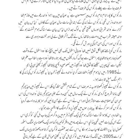
آئیں گے‘ یہ بیماری کیا ہو گی‘ اس کی علامات کیا ہوں گی اور یہ دنیا کو کیوں متاثر کرے گی؟ ہم اس
طرف جانے سے پہلے مارکوس کی طرف آتے ہیں۔
مارکوس کا پورا نام نام مارکوس پیرسسون ہے‘ یہ سویڈن میں پیدا ہوا‘ والد ریلوے میں ملازم تھا
اور والدہ نرس تھی‘ مارکوس نے زندگی کے ابتدائی سات سال سویڈن کے گاؤں ’’ایڈس بیان‘‘ میں
گزارے‘ والد شرابی اور ماں محنتی تھی‘ یہ لوگ بعد ازاں ایڈس بیان سے اسٹاک ہوم شفٹ ہو گئے‘
والد ہمیشہ شراب میں دھت رہتا تھا‘ ماں نے تنگ آ کر طلاق لے لی اور محنت مزدوری سے
مارکوس اور اس کی بہن آنا کی پرورش کرنے لگی۔
مارکوس کو پڑھنے کا بالکل شوق نہیں تھا‘ وہ ہائی اسکول تک بھی نہیں پہنچ سکا‘ وہ اسکول کے وقت
عموماً بیمار ہو جاتا تھا یا پھر اسکول سے بھاگ کر مارکیٹوں میں پھرتا رہتا تھا‘ وہ بہت برا طالب علم تھا
لیکن اسے نئی چیزیں سیکھنے کا شوق تھا‘ وہ کمپیوٹر میں خصوصی دلچسپی لیتا تھا‘ کمپیوٹر کمپنی سی بی ایم
نے 1985ء میں نیا ہوم کمپیوٹر متعارف کرایا‘ والدہ نے کمپیوٹر خرید لیا‘ یہ کمپیوٹر مارکوس کی زندگی کا
اہم سنگ میل ثابت ہوا۔
مارکوس نے کمپیوٹر کھولا اور یہ نہ صرف اس کے تمام فنکشن سیکھ گیا بلکہ اس نے کمپیوٹر میں ویڈیو گیم
بھی بنانا شروع کر دی‘ مارکوس نے ایک سال میں کسی مدد کے بغیر ویڈیو گیم بنا لی‘ والدہ اس کی اس
حیران کن صلاحیت سے متاثر ہوئی اور اس نے اس کے لیے آن لائین کورسز کا بندوبست کر دیا‘
مارکوس کورسز کرنے لگا‘ یہ چند برسوں میں کمپیوٹر پروگرامنگ کا ایکسپرٹ ہو گیا۔
یہ اٹھارہ برس کا ہوا تو اسے اسٹاک ہوم کی ایک کمپیوٹر فرم میں پروگرامر کی جاب مل گئی‘ نوکری اس
کے بس کی بات نہیں تھی چنانچہ اس نے چھ ماہ میں دفتر کو خیر باد کہا اور ایک چھوٹا سا پرنٹنگ اسٹور
کھول لیا‘ یہ پراجیکٹ کامیاب نہ ہو سکا‘ یہ اس کے بعد مختلف نوکریاں کرتا اور چھوڑتا رہا یہاں تک
کہ اسے 2005ء میں کنگ ڈاٹ کام میں نوکری مل گئی‘ یہ کمپنی موبائل فون کے لیے گیمز بناتی