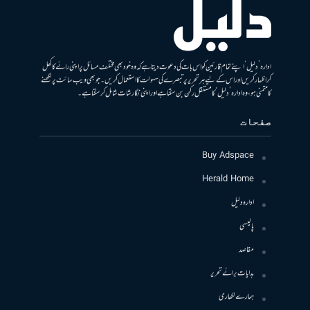
ادارہ ’دلیل‘ اپنے تمام قارئین کو اس بات کی دعوت دیتا ہے کہ وہ خود بھی مختلف مسائل پر اپنی رائے کا کھل
کر اظہار کریں اور اس کے لیے ہر تحریر پر تبصرے کی سہولت کا استعمال کریں۔ جو بھی ویب سائٹ پر لکھنے
کا متمنی ہو، وہ ادارہ ’دلیل‘ کا مستقل رکن بن سکتا ہے اور اپنی نگارشات شامل کرسکتا ہے۔
صفحات
Buy Adspace
Herald Home
ادارہ دلیل
پالیسی
مقاصد
ہدایات برائے تحریر
ہمارے لکھاری