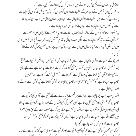
خواہش یہ انسان کے قیمتی ترین اثاثے ہیں‘ انسان کو ان کی حفاظت کرنی چاہیے‘‘۔
مارکوس کی ان ٹویٹس نے دنیا بھر کے نفسیات دانوں کو حیران کر دیا‘ یہ آج کل مارکوس کی کیفیات
پر ریسرچ کر رہے ہیں‘ نفسیات دانوں کا خیال ہے دنیا کا ہر انسان جوانی میں ارب پتی بننا چاہتا
ہے‘ یہ محلوں میں رہنا چاہتا ہے‘ یہ جیٹ اور یاٹس خریدنا چاہتا ہے۔
یہ مشہور اور نامور لوگوں کے ساتھ اٹھنا بیٹھنا چاہتا ہے اور یہ خوبصورت گاڑیوں میں خوبصورت
عورتوں کے ساتھ گھومنا چاہتا ہے لیکن جب دنیا کی یہ تمام نعمتیں ایک غریب نوجوان کو عین جوانی
میں مل گئیں تو یہ صرف ڈیڑھ سال میں ان سے بیزار ہوگیا اور یہ بیماروں جیسی زندگی گزارنے لگا‘
کیوں؟
امریکا کے نفسیات دانوں کا خیال ہے انسان کو شاید پیسہ اتنی خوشی نہیں دیتا جتنی خوشی اسے چیلنج‘
جہد مسلسل اور کامیابیاں دیتی ہیں‘ انسان چیلنج کو دیکھ کر الرٹ ہوتا ہے‘ یہ مقابلے کے لیے اپنی
ساری صلاحیتیں جمع کرتا ہے‘ یہ مسائل سے ٹکراتا ہے‘ مسلسل محنت کرتا ہے اور آخر میں
کامیاب ہو جاتا ہے‘ کوشش کا آخری اور کامیابی کا پہلا لمحہ خوشی کہلاتا ہے‘ یہ خوشی اسے ہونے کا
احساس دلاتی ہے۔
انسان جب سب کچھ پالیتا ہے اور اسے ہر نعمت اشارے سے ملنے لگتی ہے تو اس کی زندگی سے
کامیابی‘ کوشش اور چیلنج نکل جاتا ہے‘ ان تینوں کی کمی انسان کے اندر خلا پیدا کر دیتی ہے‘ یہ خلا
ڈپریشن اور بیزارگی کو جنم دیتا ہے اور انسان شتر بے مہار بن کربے مقصدیت کے لق و دق صحرا
میں بھٹکنے لگتا ہے‘ نفسیات دانوں کا خیال ہے انسان کو کسی قیمت پر خود کو چیلنج‘ کوشش اور
کامیابی سے محروم نہیں کرنا چاہیے‘ کیوں؟
کیونکہ ان تینوں کی کمی آپ سے خوشی چھین لیتی ہے اور خوشی سے محرومی آپ کو زندگی سے بے زار