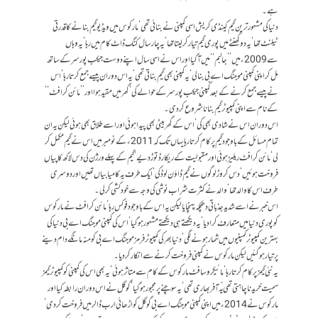
ہے۔
دنیا کی مشہور ترین گیم کینڈی کریش اسی کمپنی نے بنائی تھی‘ مارکوس میں ویڈیو گیم بنانے کا قدرتی
ٹیلنٹ تھا‘ یہ دو گھنٹے میں پوری گیم تیار کر لیتا تھا‘ یہ چار سال کنگ ڈاٹ کام میں رہا‘یہ وہاں
سے 2009ء میں ’’جالبم‘‘ میں آ گیا اور اس نے اسی سال اپنے دوست جیکب پورسر کے ساتھ
مل کر اپنی کمپنی موجنگ اے بی بنالی‘ یہ کمپنی بھی گیم بناتی تھی‘ یہ اس دوران پیسے جمع کرتا رہا‘ اس
نے پیسے جمع کرنے کے بعد کمپنی جیکب پورسر کے حوالے کی‘ گھر میں مقید ہوا اور ’’مائن کرافٹ‘‘
کے نام سے اپنی کمپیوٹر گیم بنانا شروع کر دی۔
اس دوران اس نے شادی بھی کی‘ اس کے گھر بیٹی بھی پیدا ہوئی اور اسے طلاق بھی ہوئی لیکن یہ ان
تمام مسائل کے باوجود گیم پر کام کرتا رہا یہاں تک کہ 2011ء کے نومبر میں اس نے گیم مکمل کر
لی‘ مائن کرافٹ ریلیز ہوئی اور مقبولیت کے ریکارڈ توڑ دیے‘ گیم کے پہلے ورژن کی دس لاکھ کاپیاں
فروخت ہوئیں‘ دس کروڑ لوگوں نے گیم ڈاؤن لوڈ کی‘ ایک طرف یہ کامیابیاں تھیں اور دوسری
طرف اس کا والد تھا‘ والد نے کثرت شراب نوشی کی وجہ سے خودکشی کر لی۔
اس خبر نے اسے شدید جذباتی دھچکہ پہنچایا لیکن یہ اس کے باوجود فوکس رہا‘ مائن کرافٹ نے مارکوس
کو پوری دنیا میں متعارف کرا دیا‘ یہ دیکھتے ہی دیکھتے مشہور ہو گیا‘ اس کی کمپنی موجنگ اے بی دنیا کی
بہترین کمپیوٹر کمپنیوں میں شمار ہونے لگی‘ دنیا بھر کی کمپیوٹر فرمز موجنگ اے بی کو منہ مانگے دام دینے
پر تیار ہو گئیں لیکن مارکوس نے کمپنی فروخت کرنے سے انکار کر دیا۔
یہ نئی گیمز پر کام کرتا رہا‘ مائیکرو سافٹ مارکوس کے کام سے متاثر ہوئی‘ یہ بھی اس کی کمپنی کو کمپیوٹر گیمز
سمیت خریدنا چاہتی تھی‘ یہ آفر بھاری تھی‘ یہ سوچنے پر مجبور ہو گیا‘ گوگل نے اس دوران رابطہ کیا اور
مارکوس نے 2014ء میں اپنی کمپنی موجنگ اے بی گوگل کو اڑھائی ارب ڈالر میں فروخت کر دی‘