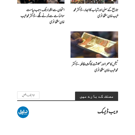
تاریخ کے سنن اور شباب کا ابھار – ڈاکٹر محمد
امتحان سے اقتدار تک: جب ریاست
طیب خان سنگھانوی
سوالنامے سے ڈرنے لگے – ڈاکٹر محمد طیب
خان سنگھانوی
ٹیکس کا صحرا اور معیشت کا گمشدہ قافلہ – ڈاکٹر
محمد طیب خان سنگھانوی
تمام تحاریر دیکھیں
مصنف کے بارے میں
ویب ڈیسک