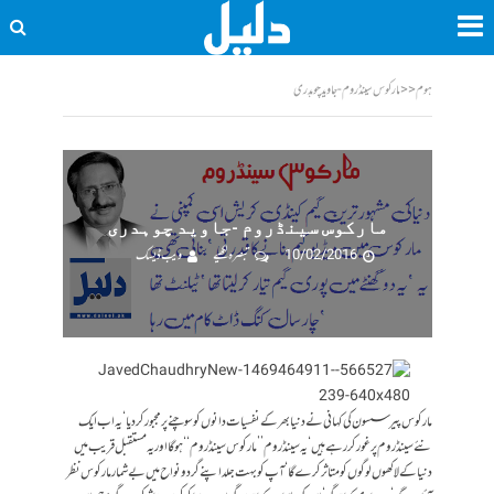
ہوم
<<
مارکوس سینڈروم -جاوید چوہدری
مارکوس سینڈروم -جاوید چوہدری
10/02/2016
تبصرہ لکھیے
ویب ڈیسک
مارکوس پیرسسون کی کہانی نے دنیا بھر کے نفسیات دانوں کو سوچنے پر مجبور کر دیا‘ یہ اب ایک
نئے سینڈروم پر غور کر رہے ہیں‘ یہ سینڈروم ’’مارکوس سینڈروم‘‘ ہو گا اور یہ مستقبل قریب میں
دنیا کے لاکھوں لوگوں کو متاثر کرے گا‘ آپ کو بہت جلد اپنے گردونواح میں بے شمار مارکوس نظر