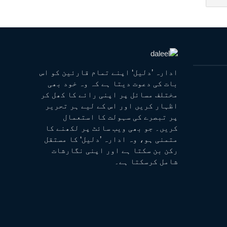
ادارہ ’دلیل‘ اپنے تمام قارئین کو اس
بات کی دعوت دیتا ہے کہ وہ خود بھی
مختلف مسائل پر اپنی رائے کا کھل کر
اظہار کریں اور اس کے لیے ہر تحریر
پر تبصرے کی سہولت کا استعمال
کریں۔ جو بھی ویب سائٹ پر لکھنے کا
متمنی ہو، وہ ادارہ ’دلیل‘ کا مستقل
رکن بن سکتا ہے اور اپنی نگارشات
شامل کرسکتا ہے۔