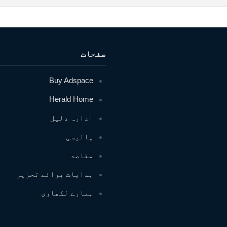
صفحات
Buy Adspace
Herald Home
ادارہ دلیل
پالیسی
مقاصد
ہدایات برائے تحریر
ہمارے لکھاری