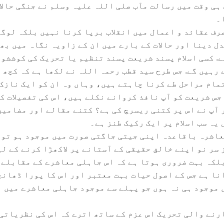
ہی وقت میں رسالت مآب صلی اللہ علیہ وسلم نے جنگی حالا
۔
رف عقائد و اعمال میں انقلاب برپا کرنا نہیں بلکہ لوگو
ل دینا اور حالات کے بارے میں ان کے زاویہ نگاہ میں بھ
. کسی اسلام پسند شریعت پسند تنظیم یا تحریک کی کوششوں
رہیں گے. جس طرح سید قطب رحمہ اللہ نے لکھا ہے کہ کچھ 
تمام مراحل طے کرنا چاہتے ہیں، وہاں وہ ان کو ایک نازک
جس شریعت کو آپ نافذ کروانے نکلے ہیں، اس کی تفصیلات ک
 آپ نے اس پر کتنی ریسرچ کی ہے؟ کتنے مقالے اور مضامین
یہ سب اسلام پر ایک رکیک طنز ہے۔
عاشرہ باقاعدہ اپنی جیتی جاگتی صورت میں موجود ہو تو 
سر نو اپنے خالق حقیقی کے آستانے پر لاکھڑا کرنے کے لی
لکہ بہت ضروری ہوتا ہے کہ اس جاہلی معاشرے کے مقابلے 
نا ہے جس کے اصول حیات بہت معتبر اور اس کا پورا ڈھانچ
 موجود ہی نہ ہوں جو پہلے سے موجود جاہلی معاشرے میں 
رنے والی تحریک اس عزم کے ساتھ اترے کہ اس کی نظریاتی