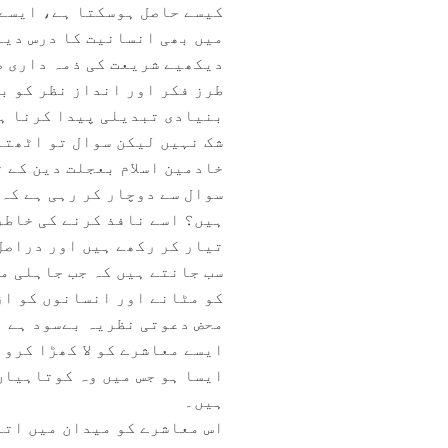
کیسے حاصل ہوسکتا ہے، ایسے 
میں بھی انسانیت کا درس دیا
دیکھیے شریعت کی ذمہ داری ص
طرز فکر اور انداز نظر کو بد
بنیادی تبدیلی پیدا کرنا ہے
شک نہیں لیکن سوال تو اٹھتے 
خادمین اسلام بعجلت دین کے 
سوال سے دوچار کر رہی ہے کہ 
ہیں؟ اسے نافذ کرنے کی خاطر
تیار کر رکھے ہیں اور دراصل 
سب جانتے ہیں کہ جب جاہلی م
کو مٹانے اور انسانوں کو از 
محض دعوتی نظریہ بےسود ہے ب
ایسے معاشرے کو لا کھڑا کروا
ایسا ہو جس میں وہ کوتاہیاں
ہیں۔
اس معاشرے کو میدان میں اتا