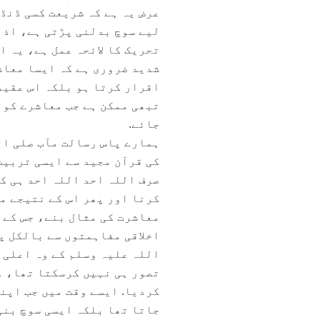
عرض یہ ہے کہ شریعت کسی ڈنڈے
لیے سوچ بدلنی پڑتی ہے، اذہ
تحریک کا لائحہ عمل ہے، یہ ا
شدید ضروری ہے کہ ایسا معاش
اقرار کرتا ہو بلکہ اس عقید
تبھی ممکن ہے جب معاشرے کو 
جائے.
ہمارے پاس رسالت مآب صلی ال
کی قرآن مجید سے ایسی تربیت 
صرف اللہ احد اللہ احد ہی ک
کرنا اور پھر اس کے نتیجے م
معاشرت کی مثال بنے، جس کے 
اخلاقی مفاہمتوں سے بالکل پ
اللہ علیہ وسلم کے وہ اعلی ت
تصور ہی نہیں کرسکتا تھا، و
کردیا. ایسے وقت میں جب اپنی
جاتا تھا بلکہ ایسی سوچ بنی 