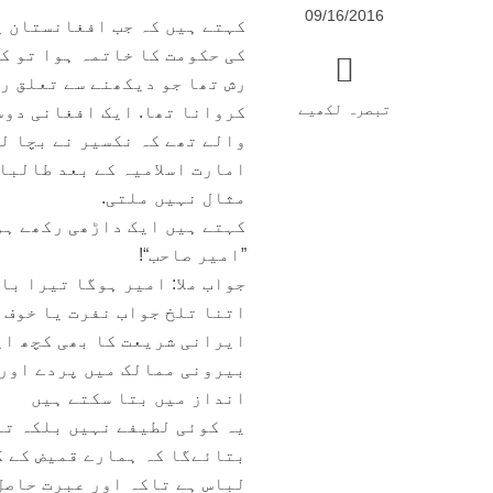
09/16/2016
کہتے ہیں کہ جب افغانستان پ
کی حکومت کا خاتمہ ہوا تو ک
رش تھا جو دیکھنے سے تعلق ر
تبصرہ لکھیے
کروانا تھا. ایک افغانی دوس
والے تھے کہ نکسیر نے بچا لی
امارت اسلامیہ کے بعد طالبا
مثال نہیں ملتی.
کہتے ہیں ایک داڑھی رکھے ہو
”امیر صاحب“!
جواب ملا: امیر ہوگا تیرا با
اتنا تلخ جواب نفرت یا خوف 
ایرانی شریعت کا بھی کچھ ای
بیرونی ممالک میں پردے اور 
انداز میں بتا سکتے ہیں
یہ کوئی لطیفے نہیں بلکہ تل
بتائےگا کہ ہمارے قمیض کے ک
لباس ہے تاکہ اور عبرت حاصل