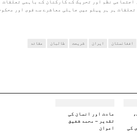
اجتماعی نظم اور تحریک کے کارکنان کے باہمی تعلقات ا
 تعلقات ہر ہر پہلو میں جاہلی معاشرے سے قوی اور محکوم
افغانستان
ایران
شریعت
طالبان
عقائد
،
عادت اور انسان کی
تقدیر – محمد شفیق
 کی
اعوان