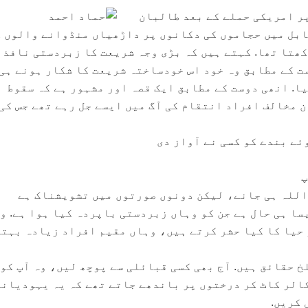
ر امریکی حملے کے بعد طالبان
ابل میں حجاموں کی دکانوں پر داڑھیاں منڈوانے والوں ک
کھتا تھا. کہتے ہیں کہ بڑی وجہ شریعت کا زبردستی نافذ
ت کے مطابق وہ خود اس خودساختہ شریعت کا شکار ہونے ہی
ا. انھی دوست کے مطابق ایک قصہ اور مشہور ہے کہ سقوط
ن مخالف افراد انتقام کی آگ میں ایسے جل رہے تھے جس کی
ئے بندے کو کسی نے آواز دی
پ
اللہ ہی جانے، لیکن دونوں صورتوں میں تشویشناک ہے
سا ہی حال ہے جن کو وہاں زبردستی باپردہ کیا ہوا ہے. و
حیا کا کیا حشر کرتے ہیں، وہاں مقیم افراد زیادہ بہتر
خ حقائق ہیں. آج بھی کسی قبائلی سے پوچھ لیں، وہ آپ کو
الر کاٹ کر درختوں پر باندھے جاتے تھے کہ یہ یہودیانہ
 کریں.