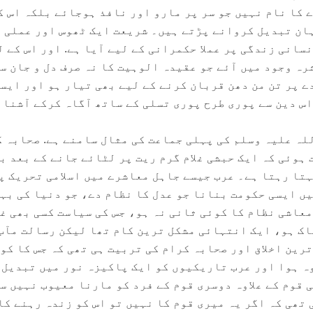
 کا نام نہیں جو سر پر مارو اور نافذ ہوجائے بلکہ اس ک
ان تبدیل کروانے پڑتے ہیں۔ شریعت ایک ٹھوس اور عملی
نسانی زندگی پر عملا حکمرانی کے لیے آیا ہے. اور اس کے ل
رہ وجود میں آئے جو عقیدہ الوہیت کا نہ صرف دل و جان س
ے پر تن من دھن قربان کرنے کے لیے بھی تیار ہو اور ایس
اس دین سے پوری طرح پوری تسلی کے ساتھ آگاہ کرکے آشنا 
لہ علیہ وسلم کی پہلی جماعت کی مثال سامنے ہے. صحابہ 
ہوئی کہ ایک حبشی غلام گرم ریت پر لٹائے جانے کے بعد ب
ہتا رہتا ہے۔ عرب جیسے جاہل معاشرے میں اسلامی تحریک پ
یں ایسی حکومت بنانا جو عدل کا نظام دے، جو دنیا کی بہ
معاشی نظام کا کوئی ثانی نہ ہو، جس کی سیاست کسی بھی غ
اک ہو، ایک انتہائی مشکل ترین کام تھا لیکن رسالت مآب
رین اخلاق اور صحابہ کرام کی تربیت ہی تھی کہ جس کا کو
ہ ہوا اور عرب تاریکیوں کو ایک پاکیزہ نور میں تبدیل
 قوم کے علاوہ دوسری قوم کے فرد کو مارنا معیوب نہیں س
تھی کہ اگر یہ میری قوم کا نہیں تو اس کو زندہ رہنے کا