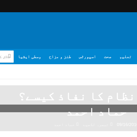
تعلیم
صحت
اسپورٹس
طنز و مزاح
وسطی ایشیا
 نظام کا نفاذ کیسے؟
حماد احمد
09/16/201
تبصرہ لکھیے
حماد احمد