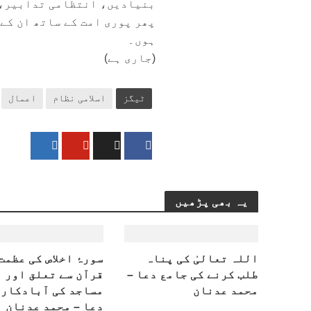
بنیادیں، انتظامی تدابیر، 
پھر پوری امت کے ساتھ ان کے
ہوں۔
(جاری ہے)
ٹیگز
اسلامی نظام
اعمال
یہ بھی پڑھیں
اللہ تعالیٰ کی پناہ
سورۂ اخلاص کی عظمت
طلب کرنے کی جامع دعا –
قرآن سے تعلق اور
محمد عدنان
مساجد کی آبادکاری
دعا – محمد عدنان