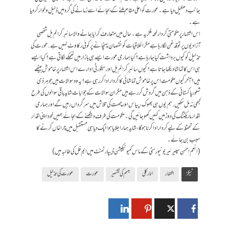
جانب دھکیل دیا ہے۔ عورت کو اعلیٰ مقام ملنے کے بجائے اسے زمانے کی گرد میں ذلیل و خوار کر دیا
ہے۔
اس اشتہار پر حکومتی کردار لمحہ فکریہ ہے۔ حال میں متعارف کرایا جانے والا سائبر کرائم بل شخصی
آزادیوں پر تو قدغن لگا رہا ہے مگر اخلاقیات کو نقصان پہنچانے پر کوئی رکاوٹ نہیں ہے. عورت کی
تذلیل کو کیوں برداشت کیا جا رہا ہے؟ کیا ہماری عورت ایسے ہی بازار میں ٹھمکے لگاتی ہے؟ کیا ایسے
ہی اس کا تماشا دیکھا جاتا ہے؟ کیوں سائبر کرائم بل اور سیکورٹی ادارے اس اشتہار پر خاموش بیٹھے
ہیں؟ آخر کیوں حکومت اس پر خاموش تماشائی کا کردار ادا کر رہی ہے؟ یہ وہ سوالات ہیں جو ہر ذی
شعور پاکستانی کے ذہن میں گردش کر رہے ہیں مگر ان سوالات کے جوابات شاید باقی سوالوں کی طرح
کبھی نہ مل سکیں. ہم یوں ہی بھوک ، پیاس اور چھت کی تلاش میں سرگرداں رہیں گے اور ہماری
اقدار ماریکٹنگ کی دوڑ میں کہیں کھو جائیں گی۔ حکومت کی طرف دیکھنے کے بجائے ہمیں خود اپنی اقدار
کے تحفظ کے لیے کردار ادا کرنا ہوگا، شاید ہمارا جلایا ہوا ایک دیا ہی مستقبل میں چراغاں کرنے کا
سبب بن جائے۔
(انعم احسن سپیرئیر یونیورسٹی کے ماس کمیونیکیشن ڈیپارٹمنٹ میں ایم فل کی طالبہ ہیں)
ٹیگز
اشتہار
انارکلی
جسم کی تشہیر
عورت
عورت کی تذلیل