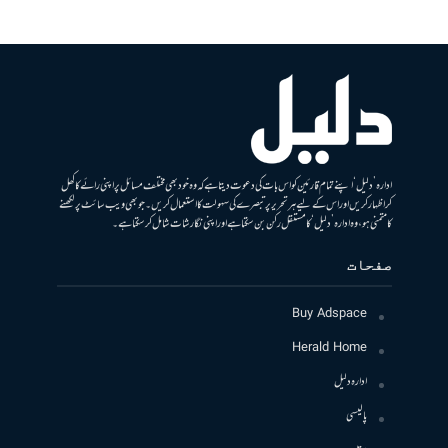
ادارہ ’دلیل‘ اپنے تمام قارئین کو اس بات کی دعوت دیتا ہے کہ وہ خود بھی مختلف مسائل پر اپنی رائے کا کھل
کر اظہار کریں اور اس کے لیے ہر تحریر پر تبصرے کی سہولت کا استعمال کریں۔ جو بھی ویب سائٹ پر لکھنے
کا متمنی ہو، وہ ادارہ ’دلیل‘ کا مستقل رکن بن سکتا ہے اور اپنی نگارشات شامل کرسکتا ہے۔
صفحات
Buy Adspace
Herald Home
ادارہ دلیل
پالیسی