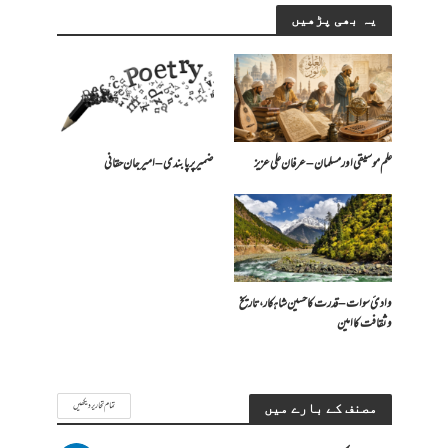
یہ بھی پڑھیں
علم موسیقی اور مسلمان – عرفان علی عزیز
ضمیر پر پابندی – امیرجان حقانی
وادیٔ سوات – قدرت کا حسین شاہکار، تاریخ
و ثقافت کا امین
تمام تحاریر دیکھیں
مصنف کے بارے میں