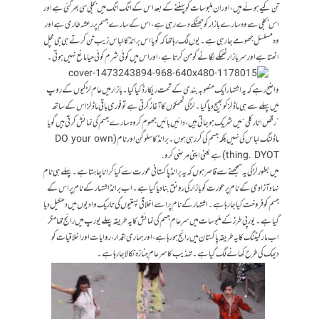
تن کیے ہوئے ہیں، اور ان ملبوسات کو پہننے کے بعد اس کے انگ انگ میں بجلی سی بھر گئی ہے اور
اس بجلی سے وہ سارے بازار کو جھٹکے دے رہی ہے، اس کے سارے جسم پر رعشہ طاری ہے اور
وہ مسلسل جھومے جار ہی ہے۔ یوں لگ رہا تھا کہ گویا اس برانڈ کا لباس زیب تن کرتے ہی جی مچل
اٹھتا ہے اور سر بازار ٹھمکے لگانے کو من کرتا ہے، اور اس میں کوئی شرم کوئی حیا مانع نہیں ہوتی۔
واضح رہے کہ یہ اشتہار ایک منصوبہ بندی کے تحت ریکارڈ کیا گیا۔ بازار میں عام لڑکیوں کے روپ
میں پہلے سے ہی ماڈلز کو بھیج دیا گیا۔ لڑکی ٹھمکوں کا آغاز کرتی ہے تو فوری باقی ماڈلز اس کے ساتھ
”رقص انارکلی“ میں شریک ہو جاتی ہیں، دائیں بائیں جھوم کر وہ سارے جسم کی نمائش کر تی ہیں گویا
ماڈلنگ لباس کی نہیں بلکہ جسم کی کر رہی ہوں۔ برانڈ کا سلوگن اور نام (DO your own
thing. DYOT) ہے یعنی اپنی مرضی کرو.
میں بطور لڑکی یہ سمجھنے سے قاصر ہوں کہ یہ برانڈ پاکستانی عورت سے کیا کرانا چاہتا ہے۔ پہلے ہی نام
نہاد آزادی کے نام پر عورت کو بازار کی رونق بنا دیا گیا ہے۔ اب برانڈ اشتہار کے نام پر اس کے
جسم کو فروخت کیا جا رہا ہے۔ اشتہار کے نام پر اسے اخلاقی پستیوں کی تاریک وادیوں میں دھکیل دیا
گیا ہے۔ یورپی طرز کے ملبوسات میں سر عام جسم کی نمائش کا یہ طریقہ پہلے یورپ میں رائج تھا مگر
اب مارکیٹنگ کا یہ طریقہ پاکستان میں رائج ہو رہا ہے، اور ہماری اقدار، روایات اور اخلاقیات کو
دیمک کی طرح کھانے لگ گیا ہے۔ تہذیب کا سر عام جنازہ نکالا جا رہا ہے۔