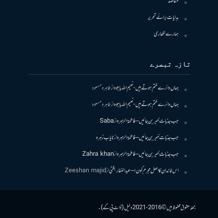
مقاصد
ہدایات برائے تحریر
ہمارے لکھاری
تازہ تبصرے
جہاں دائرے ختم ہوتے ہیں- نعیم اللہ باجوہ
از
طاہرہ مسعود
جہاں دائرے ختم ہوتے ہیں- نعیم اللہ باجوہ
از
طاہرہ مسعود
جب جذبات خبر بن جائیں – فاطمۃالزہرہ
از
Saba
جب جذبات خبر بن جائیں – فاطمۃالزہرہ
از
نایاب زہرہ
جب جذبات خبر بن جائیں – فاطمۃالزہرہ
از
Zahra khan
اس خاندان کا اصل مجرم کون! – عبدالغفار بگٹی
از
Zeeshan majid
جملہ حقوق محفوظ ہیں © 2016-2021 دلیل (ڈاٹ پی کے)۔