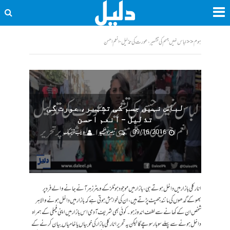
ہوم
<<
لباس نہیں جسم کی تشہیر، عورت کی تذلیل - انعم احسن
لباس نہیں جسم کی تشہیر، عورت کی
تذلیل – انعم احسن
09/16/2016
تبصرہ لکھیے
ویب ڈیسک
انار کلی بازار میں داخل ہوتے ہی، بازار میں موجود ہوٹلز کے ویٹرز ہر آنے جانے والے فرد پر
بھوکے گدھوں کی مانند جھپٹ پڑتے ہیں، ان کی خواہش ہوتی ہے کہ بازار میں داخل ہونے والا ہر
شخص ان کے کھانے سے لطف اندوز ہو۔ کوئی بھی شریف آدمی اس بازار میں اپنی فیملی کے ہمراہ
داخل ہونے سے پہلے سو بار سوچے گا لیکن یہ تحریر انارکلی بازار کی خوبیاں یا خامیاں بیان کرنے کے