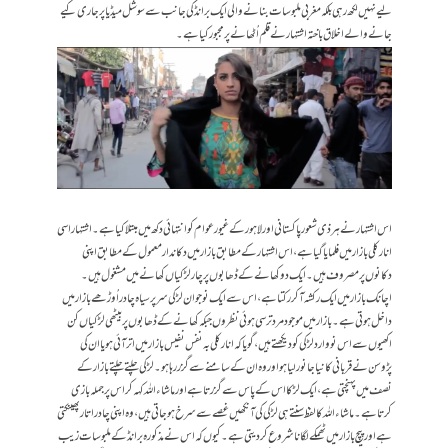
لیے نہیں لکھ رہی بلکہ مغربی ملبوسات بنانے والی ایک برانڈ کی جانب سے سوشل میڈیا پر جاری کیے
جانے والے اخلاق باختہ اشتہار نے قلم اُٹھانے پر مجبور کیا ہے۔
اس اشتہار نے ہر ذی شعور پاکستانی اور لاہور کے غیور عوام کو انتہائی دکھ میں مبتلا کیا ہے۔ اشتہار اسی
انار کلی بازار میں فلمایا گیا ہے، اس اشتہار کے مطابق بازار میں دکاندار معمول کے مطابق اپنی
دکانوں پر مصروف ہیں۔ ایک دو کھانے کے ڈھابوں پر چار لڑکیاں کھانے میں مشغول ہیں۔
اچانک بازار میں ایک رکشہ آ کر رکتا ہے، اس سے ایک نوجوان لڑکی سر پر سیاہ چادر اُوڑھے بازار میں
داخل ہوتی ہے۔ بازار میں موجود مرد ترسی ہوئی نظروں جبکہ کھانے کے ڈھابوں پر بیٹھی لڑکیاں کن
اکھیوں سے اس نو وارد لڑکی کو دیکھتے ہیں، گویا کہ انارکلی بہ نفس نفیس بازار میں اتر آئی ہو یا ان کی
پڑوسن نے قربانی کا نیا جانور لیا ہو اور وہ ان کے سامنے سے گزر رہا ہو۔ لڑکی چلتے چلتے بازار کے
نصف میں پہنچتی ہے، ایک لڑکا اس کے پاس سے گزرتا ہے اور ماشاءاللہ کہہ کر اس پر جملہ بازی
کرتا ہے۔ ماشاءاللہ کا لفظ سنتے ہی لڑکی کی آنکھیں غصے سے سرخ ہو جاتی ہیں، وہ اپنی چادر اتار پھینکتی
ہے اور پیچ بازار میں ٹھمکے لگانا شروع کردیتی ہے۔ کیوں کہ اس نے مذکورہ برانڈ کے ملبوسات زیب