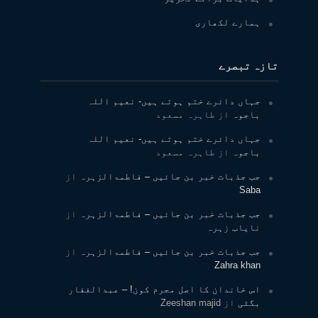
ہمارے لکھاری
تازہ تبصرے
جہاں دائرے ختم ہوتے ہیں- نعیم اللہ
باجوہ
از
طاہرہ مسعود
جہاں دائرے ختم ہوتے ہیں- نعیم اللہ
باجوہ
از
طاہرہ مسعود
جب جذبات خبر بن جائیں – فاطمۃالزہرہ
از
Saba
جب جذبات خبر بن جائیں – فاطمۃالزہرہ
از
نایاب زہرہ
جب جذبات خبر بن جائیں – فاطمۃالزہرہ
از
Zahra khan
اس خاندان کا اصل مجرم کون! – عبدالغفار
بگٹی
از
Zeeshan majid