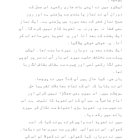
لیکن، میں نے اپنی بات جاری رکھی، اس عمل کے
دوران آپ نے نماز پابندی سے پڑھنی ہے اور روز
صبح نمازِ فجر کے بعد سورۃ یس پڑھنی ہے۔ ایک نماز
بھی قضا نہ ہو ورنہ یہ تعویذ کام نہیں کرے گا۔ آپ
ایک ہفتے کے بعد آنا اور یہ تعویذ بھی ساتھ لے کر
آنا۔ وہ خوشی خوشی چلاگیا۔
ایک ہفتے بعد وہ دوبارہ میرے سامنے تھا۔ لیکن
پہلے سے مختلف حلیے میں، اس بار اُس نے سر پر ٹوپی
بھی لگا رکھی تھی اور چہرے سے ہشاش بشاش لگ رہا
تھا۔
ہاں جی۔ کیا حال ہیں آپ کے؟ میں نے پوچھا.
اس نے بتایا کہ اس کے تمام معاملات تقریبا حل
ہوچکے ہیں۔ اب بیوی بھی جھگڑا نہیں کرتی اور
امام صاحب! یہ سب آپ کے اس تعویذ کا نتیجہ ہے. اس
نے جیب سے وہ تعویذ بڑی احتیاط سے نکال کر میرے
ہاتھ میں رکھ دیا۔
میں نے تعویذ اسے واپس کرتے ہوئے کہا کہ اسے
کھولو۔ اس نے سوالیہ نظروں سے میری جانب دیکھا۔
میں نے دوبارہ کہا کھولو۔ اس نے کھولا تو اس کی