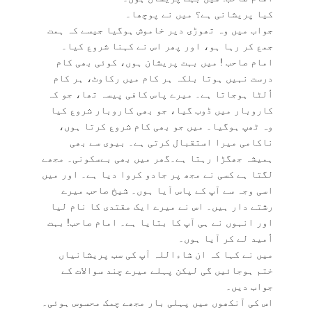
کیا پریشانی ہے؟ میں نے پوچھا۔
جواب میں وہ تھوڑی دیر خاموش ہوگیا جیسے کہ ہمت
جمع کر رہا ہو، اور پھر اس نے کہنا شروع کیا۔
امام صاحب ! میں بہت پریشان ہوں، کوئی بھی کام
درست نہیں ہوتا بلکہ ہر کام میں رکاوٹ، ہر کام
اُلٹا ہوجاتا ہے۔ میرے پاس کافی پیسہ تھا، جو کہ
کاروبار میں ڈوب گیا، جو بھی کاروبار شروع کیا
وہ ٹھپ ہوگیا۔ میں جو بھی کام شروع کرتا ہوں،
ناکامی میرا استقبال کرتی ہے۔ بیوی سے بھی
ہمیشہ جھگڑا رہتا ہے۔گھر میں بھی بےسکونی۔ مجھے
لگتا ہے کسی نے مجھ پر جادو کروا دیا ہے۔ اور میں
اسی وجہ سے آپ کے پاس آیا ہوں۔ شیخ صاحب میرے
رشتے دار ہیں۔ اس نے میرے ایک مقتدی کا نام لیا
اور انہوں نے ہی آپ کا بتایا ہے۔ امام صاحب! بہت
اُمید لے کر آیا ہوں۔
میں نے کہا کہ ان شاءاللہ آپ کی سب پریشانیاں
ختم ہوجائیں گی لیکن پہلے میرے چند سوالات کے
جواب دیں۔
اس کی آنکھوں میں پہلی بار مجھے چمک محسوس ہوئی۔