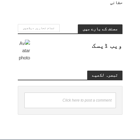
حقانی
مصنف کے بارے میں
تمام تحاریر دیکھیں
ویب ڈیسک
تبصرہ لکھیے
Click here to post a comment