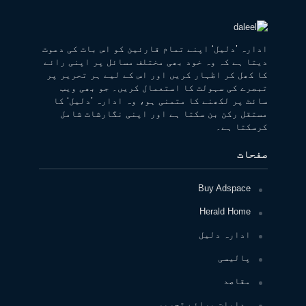
ادارہ ’دلیل‘ اپنے تمام قارئین کو اس بات کی دعوت
دیتا ہے کہ وہ خود بھی مختلف مسائل پر اپنی رائے
کا کھل کر اظہار کریں اور اس کے لیے ہر تحریر پر
تبصرے کی سہولت کا استعمال کریں۔ جو بھی ویب
سائٹ پر لکھنے کا متمنی ہو، وہ ادارہ ’دلیل‘ کا
مستقل رکن بن سکتا ہے اور اپنی نگارشات شامل
کرسکتا ہے۔
صفحات
Buy Adspace
Herald Home
ادارہ دلیل
پالیسی
مقاصد
ہدایات برائے تحریر