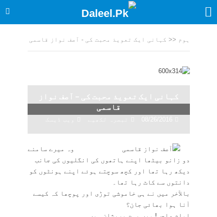
ہوم
<<
کہانی ایک تعویذ محبت کی - آصف نواز قاسمی
کہانی ایک تعویذ محبت کی – آصف نواز
قاسمی
08/26/2016
تبصرہ لکھیے
ویب ڈیسک
وہ میرے سامنے
دو زانو بیٹھا اپنے ہاتھوں کی انگلیوں کی جانب
دیکھ رہا تھا اور کچھ سوچتے ہوئے اپنے ہونٹوں کو
دانتوں سے کاٹ رہا تھا۔
بالآخر میں نے ہی خاموشی توڑی اور پوچھا کہ کیسے
آنا ہوا بھائی جان؟
امام صاحب! میں بہت پریشان ہوں۔