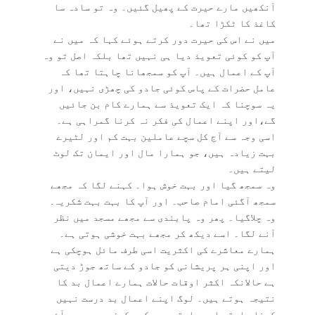
آنکھیں مارے حیرت کے پھیل گئیں۔ وہ تو سادہ سا
کاغذ کا ٹکڑا تھا۔
میں نے اس کی حیرت دور کرتے ہوئے کہا کہ میں نے
آپ کو کوئی تعویذ دیا ہی نہیں تھا بلکہ اصل تو وہ
آپ کے اعمال ہیں۔ آپ کو سمجھانا چاہتا تھا کہ
عامل حضرات کے پاس کوئی جادو کی چھڑی نہیں، اور
یہ سوچنا کہ ایک تعویذ سے ہمارے کام بن جائیں
گے،اور اپنے اعمال کی فکر نہ کرنا گمراہی ہے۔
اسی وجہ سے آج کل سچے عاملین بہت کم اور لٹیرے
بہت زیادہ ہیں، جو ہمارا مال اور ایمان تک لوٹ
لیتے ہیں۔
وہ سمجھ گیا اور بہت خوش ہوا۔ کہنے لگا کہ مجھے
سمجھ آگئی امام صاحب۔ اور آپ کا بہت بہت شکریہ.
وہ چلاگیا۔ پھر وہ پابندی سے مجھے مسجد میں نظر
آنے لگا۔ اسے دیکھ کر مجھے بہت خوشی ہوتی ہے۔
ہمارے معاشرے کی اکثریت اسی طرف مائل ہوچکی ہے
اور اپنی ہر پریشانی کو جادو کے ساتھ جوڑ دیتی
ہے حالانکہ اکثر اوقات حالات ہمارے اعمال بد کا
نتیجہ ہوتے ہیں۔ لوگ اپنے اعمال بد درست نہیں
کرنا چاہتے اور چاہتے ہیں کہ سکون بھی میسر آئے۔