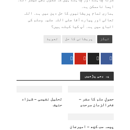
ایسا ناممکن ہے۔
ہماری تمام پریشانیوں کا حل دین میں ہے۔ اللہ
تعالی اور پیارے آقا صلی اللہ علیہ وسلم کی
اتباع میں ہے۔ آپ کیا کہتے ہیں؟
ٹیگز
پریشانی کا حل
تعویذ
یہ بھی پڑھیں
حصولِ علم کا سفر –
تحلیل نفیسی – شہزاد
فخرالزمان سرحدی
حنیف
پیسہ سب کچھ – امیرجان