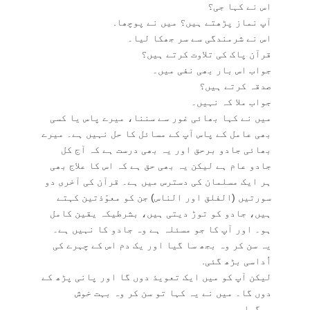
اس نے کہا جی؟
آپ نماز پڑھتے ہیں؟ میں نے پوچھا.
اس نے شرمندگی سے سر جھکا لیا۔
قرآن پاک کی تلاوت کرتے ہیں؟
جواب اس بار بھی نفی میں۔
صدقہ کرتے ہیں؟
جواب ملا کہ نہیں۔
میں نے کہا بھائی غور سے سننا، میرے پاس یا کسی
بھی عامل کے پاس آپ کے مسائل کا حل نہیں ہے۔ میرے
بھائی جادو برحق اور یہ بھی درست ہے کہ آج کل
جادو عام ہے لیکن یہ بھی حق ہے کہ اس کا علاج بھی
ہر ایک مسلمان کی دسترس میں ہے۔ قرآن کی آخری دو
سورتیں (الفلق اور الناس) جن کو معوّذتین کہتے
ہیں، جادو کو توڑ دیتی ہیں، بشرطیکہ یقین کامل
ہو۔ اور آپ کا جو مسئلہ ہے وہ جادو کا نہیں ہے۔
یہ سن کر وہ بجھ سا گیا اور یک دم اس کے چہرے کی
اُداسی بڑھ گئی.
لیکن آپ کو میں ایک تعویذ دوں گا اور پانی پڑھ کے
دوں گا۔ میں نے یہ کہا تو سن کر وہ بہت خوش
ہوگیا۔