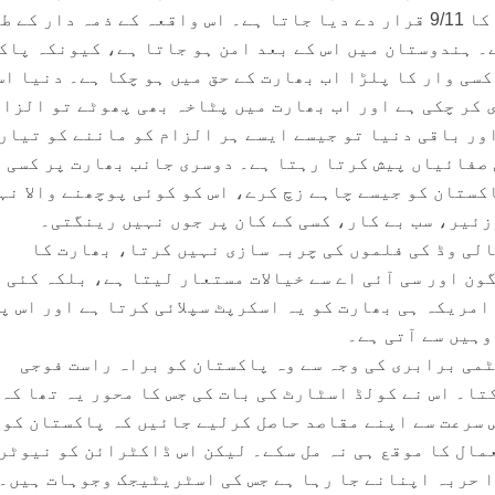
ہے جسے بھارت کی جانب سے اس کا 9/11 قرار دے دیا جاتا ہے۔ اس واقعہ کے ذمہ دار کے 
۔ ہندوستان میں اس کے بعد امن ہو جاتا ہے، کیونکہ پاک
سی وار کا پلڑا اب بھارت کے حق میں ہو چکا ہے۔ دنیا اس
کر چکی ہے اور اب بھارت میں پٹاخہ بھی پھوٹے تو الزام
اور باقی دنیا تو جیسے ایسے ہر الزام کو ماننے کو تیار
صفائیاں پیش کرتا رہتا ہے۔ دوسری جانب بھارت پر کسی 
کستان کو جیسے چاہے زچ کرے، اس کو کوئی پوچھنے والا نہ
ئیر، سب بے کار، کسی کے کان پر جوں نہیں رینگتی۔
الی وڈ کی فلموں کی چربہ سازی نہیں کرتا، بھارت کا
ن اور سی آئی اے سے خیالات مستعار لیتا ہے، بلکہ کئی 
امریکہ ہی بھارت کو یہ اسکرپٹ سپلائی کرتا ہے اور اس پ
وہیں سے آتی ہے۔
ٹمی برابری کی وجہ سے وہ پاکستان کو براہ راست فوجی
تا۔ اس نے کولڈ اسٹارٹ کی بات کی جس کا محور یہ تھا کہ
 سرعت سے اپنے مقاصد حاصل کرلیے جائیں کہ پاکستان کو
مال کا موقع ہی نہ مل سکے۔ لیکن اس ڈاکٹرائن کو نیوٹرل
ا حربہ اپنانے جا رہا ہے جس کی اسٹریٹیجک وجوہات ہیں۔