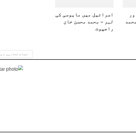
ور
اسرائیل میں مایوسی کی
محمد
لہر – محمد محسن خان
راجپوت
تمام تحاریر دی