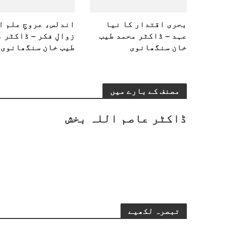
بحری اقتدار کا نیا
اندلس، عروجِ علم ا
عہد – ڈاکٹر محمد طیب
زوالِ فکر – ڈاکٹر 
خان سنگھانوی
طیب خان سنگھانوی
مصنف کے بارے میں
ڈاکٹر عاصم اللہ بخش
تبصرہ لکھیے