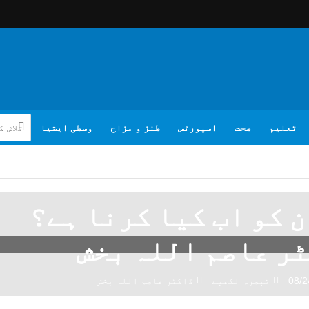
تعلیم
صحت
اسپورٹس
طنز و مزاح
وسطی ایشیا
 کو اب کیا کرنا ہے؟
ر عاصم اللہ بخش
08/2
تبصرہ لکھیے
ڈاکٹر عاصم اللہ بخش