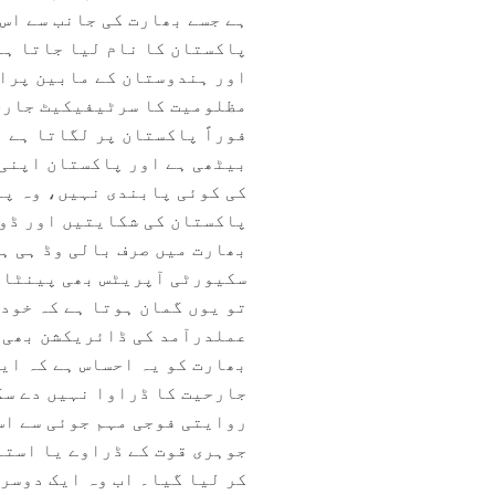
پاکستان کا نام لیا جاتا ہے
اور ہندوستان کے مابین پراک
مظلومیت کا سرٹیفیکیٹ جاری 
فوراً پاکستان پر لگاتا ہے 
بیٹھی ہے اور پاکستان اپنی 
کی کوئی پابندی نہیں، وہ پا
پاکستان کی شکایتیں اور ڈوز
بھارت میں صرف بالی وڈ ہی ہ
سکیورٹی آپریٹس بھی پینٹاگو
تو یوں گمان ہوتا ہے کہ خود 
عملدرآمد کی ڈائریکشن بھی 
بھارت کو یہ احساس ہے کہ ای
جارحیت کا ڈراوا نہیں دے سک
روایتی فوجی مہم جوئی سے اس
جوہری قوت کے ڈراوے یا استع
کر لیا گیا۔ اب وہ ایک دوسر