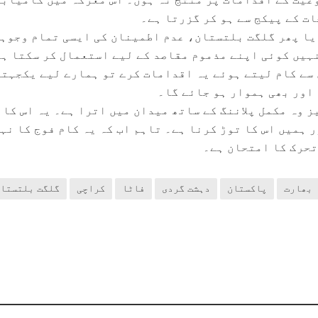
ات کے پیکج سے ہو کر گزرتا ہے۔
یا پھر گلگت بلتستان، عدم اطمینان کی ایسی تمام وجوہ
ہیں کوئی اپنے مذموم مقاصد کے لیے استعمال کر سکتا ہ
سے کام لیتے ہوئے یہ اقدامات کرے تو ہمارے لیے یکجہت
اور بھی ہموار ہو جائے گا۔
ز وہ مکمل پلاننگ کے ساتھ میدان میں اترا ہے۔ یہ اس کا
 ہمیں اس کا توڑ کرنا ہے۔ تاہم اب کہ یہ کام فوج کا نہ
تحرک کا امتحان ہے۔
بھارت
پاکستان
دہشت گردی
فاٹا
کراچی
گلگت بلتستا