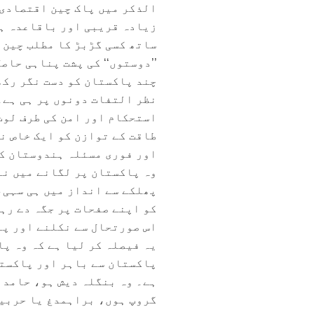
الذکر میں پاک چین اقتصادی 
زیادہ قریبی اور باقاعدہ ہو
ساتھ کسی گڑبڑ کا مطلب چین 
’’دوستوں‘‘ کی پشت پناہی حاص
چند پاکستان کو دست نگر رکھ
نظر التفات دونوں پر ہی ہے۔
استحکام اور امن کی طرف لوٹ
طاقت کے توازن کو ایک خاص ن
اور فوری مسئلہ ہندوستان کے
وہ پاکستان پر لگانے میں نا
پھلکے سے انداز میں ہی سہی،
کو اپنے صفحات پر جگہ دے رہ
اس صورتحال سے نکلنے اور پا
پاکستان سے باہر اور پاکستا
ہے۔ وہ بنگلہ دیش ہو، حامد 
گروپ ہوں، براہمدغ یا حربیا