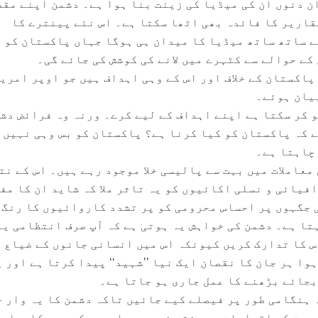
ن دنوں ان کی میڈیا کی زینت بنا ہوا ہے۔ دشمن اپنے مقص
اریر کا فائدہ بھی اٹھا سکتا ہے۔ اس نئے پینترے کا
 ساتھ ساتھ میڈیا کا میدان ہی ہوگا جہاں پاکستان کو
کے حوالے سے کٹہرے میں لانے کی کوشش کی جائے گی۔
پاکستان کے خلاف اور اس کے وہی اہداف ہیں جو اوپر امری
بیان ہوئے۔
و کر سکتا ہے اپنے اہداف کے لیے کرے۔ ورنہ وہ فرائض دش
ے کہ پاکستان کو کیا کرنا ہے؟ پاکستان کو بس وہی نہیں 
 چاہتا ہے۔
عاملات میں بہت سے پالیسی خلا موجود رہے ہیں۔ اس کے نت
فیائی و نسلی اکائیوں کو یہ تاثر ملا کہ شاید ان کا مف
 جگہوں پر احساس محرومی کو پر تشدد کاروائیوں کا رنگ 
تا ہے۔ دشمن کی خواہش یہ ہوتی ہے کہ آپ صرف انتظامی یا
 کا تدارک کریں کیونکہ اس میں انسانی جانوں کے ضیاع 
وا ہر جان کا نقصان ایک نیا ’’شہید‘‘ پیدا کرتا ہے اور 
بجائے بڑھنے کا عمل جاری ہو جاتا ہے۔
 ہنگامی طور پر فیصلے کیے جائیں تاکہ دشمن کا یہ وار 
عیت کے اقدامات پر منتج نہ ہوں۔ اس معرکہ میں کامیابی