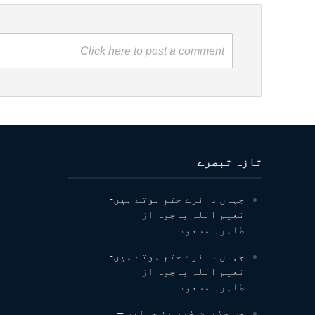
Click here to post a comment
تازہ تبصرے
جہاں دائرے ختم ہوتے ہیں-
نعیم اللہ باجوہ
از
طاہرہ مسعود
جہاں دائرے ختم ہوتے ہیں-
نعیم اللہ باجوہ
از
طاہرہ مسعود
جب جذبات خبر بن جائیں –