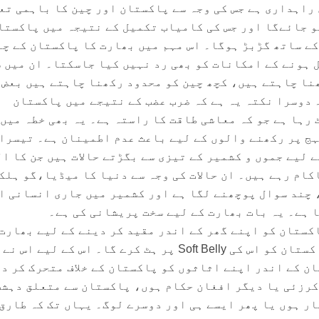
راہداری ہے جس کی وجہ سے پاکستان اور چین کا باہمی تع
 جائےگا اور جس کی کامیاب تکمیل کے نتیجہ میں پاکستا
کے ساتھ گڑبڑ ہوگا۔ اس مہم میں بھارت کا پاکستان کے چن
ل ہونے کے امکانات کو بھی رد نہیں کیا جاسکتا۔ ان میں 
نا چاہتے ہیں، کچھ چین کو محدود رکھنا چاہتے ہیں بعض 
 دوسرا نکتہ یہ ہے کہ ضرب عضب کے نتیجے میں پاکستان
 رہا ہے جو کہ معاشی طاقت کا راستہ ہے۔ یہ بھی خطہ میں
ہج پر رکھنے والوں کے لیے باعث عدم اطمینان ہے۔ تیسرا
 لیے جموں و کشمیر کے تیزی سے بگڑتے حالات ہیں جن کا ا
کام رہے ہیں۔ ان حالات کی وجہ سے دنیا کا میڈیا،گو ہلک
 چند سوال پوچھنے لگا ہے اور کشمیر میں جاری انسانی ا
ا ہے۔ یہ بات بھارت کے لیے سخت پریشانی کی ہے۔
کستان کو اپنے گھر کے اندر مقید کر دینے کے لیے بھارت
یہ فیصلہ کر لیا ہے کہ وہ پاکستان کو اس کی Soft Belly پر ہٹ کرے گا۔ اس کے لیے اس نے
ن کے اندر اپنے اثاثوں کو پاکستان کے خلاف متحرک کر د
کرزئی یا دیگر افغان حکام ہوں، پاکستان سے متعلق دہشت
ر ہوں یا پھر ایسے ہی اور دوسرے لوگ۔ یہاں تک کہ طارق