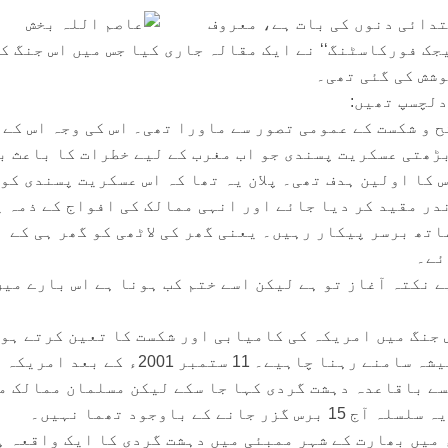
تدائی دنوں کی بات ہے، معروف
جک فورکاسٹنگ‘‘ نے ایک مقالہ جاری کیا جس میں اس جنگ ک
وشش کی گئی تھی۔
دلچسپ تھیں:
تح و شکست کے عمومی تصور سے ماورا تھی۔ اس کی وجہ اس کے
ڑھتی عسکریت پسندی جو اب مغرب کے لیے خطرات کا باعث ب
 کا اولین ہدف تھی۔ پلان یہ تھا کہ اس عسکریت پسندی کو
در مقید کر دیا جائے اور انہی ممالک کی افواج کے ذمہ ی
اتھ برسر پیکار رہیں۔ یعنی گھر کی لاٹھی کو گھر ہی کے
ئے۔
یے نکتہ آغاز تو ہے لیکن اسے ختم کب ہونا ہے اس بارے میں
س جنگ میں امریکہ کی کامیابی اور شکست کا تعین کرتے ہو
’’سٹراٹ فار‘‘ کا یہ تجزیہ ہمیشہ سامنے رہنا چاہیے۔ 11 ستمبر 2001ء کے ب
سے باقاعدہ دہشت گردی کہا جا سکے لیکن مسلمان ممالک م
نے کے باوجود تھما نہیں۔
تفاق دیکھیے۔ نومبر 2008ء میں بھارت کے شہر ممبئی میں دہشت گردی کا ایک واقعہ