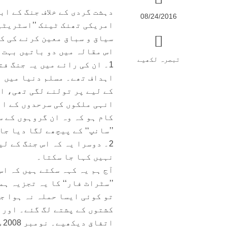
دہشت گردی کے خلاف جنگ کے اب
08/24/2016
امریکی تھنک ٹینک ’’اسٹریٹی
سیاق و سباق معین کرنے کی ک
اس مقالہ میں دو باتیں بہت 
تبصرہ لکھیے
1۔ ان کی رائے میں یہ جنگ ف
اہداف تھے۔ مسلم دنیا میں ب
کے لیے پر تولنے لگی تھی، اس
انہی ملکوں کی سرحدوں کے ان
کام ہو کہ وہ ان گروہوں کے س
’’سانپ‘‘ کے پیچھے لگا دیا جا
2۔ دوسرا یہ کہ اس جنگ کے ل
نہیں کہا جا سکتا۔
آج ہم یہ کہہ سکتے ہیں کہ ا
تو کوئی ایسا حملہ نہ ہوا ج
کشتوں کے پشتے لگ گئے۔ اور یہ سلسلہ آج 15 برس گزر جا
ا