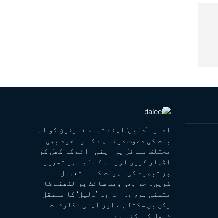
ادارہ ’دلیل‘ اپنے تمام قارئین کو اس
بات کی دعوت دیتا ہے کہ وہ خود بھی
مختلف مسائل پر اپنی رائے کا کھل کر
اظہار کریں اور اس کے لیے ہر تحریر
پر تبصرے کی سہولت کا استعمال
کریں۔ جو بھی ویب سائٹ پر لکھنے کا
متمنی ہو، وہ ادارہ ’دلیل‘ کا مستقل
رکن بن سکتا ہے اور اپنی نگارشات
شامل کرسکتا ہے۔