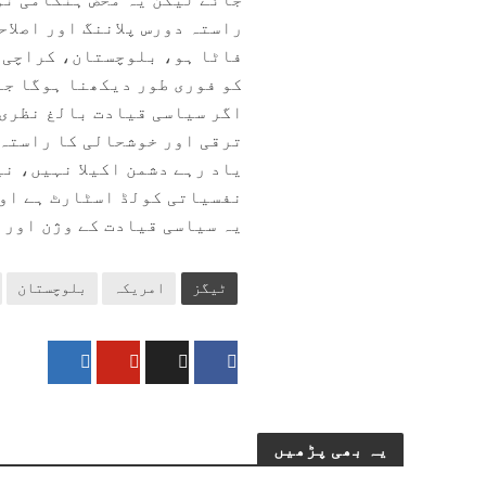
راستہ دورس پلاننگ اور اصلاح
فاٹا ہو، بلوچستان، کراچی 
کو فوری طور دیکھنا ہوگا جن
اگر سیاسی قیادت بالغ نظری 
ترقی اور خوشحالی کا راستہ 
یاد رہے دشمن اکیلا نہیں، نی
نفسیاتی کولڈ اسٹارٹ ہے اور
یہ سیاسی قیادت کے وژن اور 
ٹیگز
امریکہ
بلوچستان
یہ بھی پڑھیں