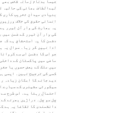
جیسا بدنام زمانہ شخص بھی ا
لیےالطاف بھائی کی حالیہ تق
بنیادی میدان تخریب کاری کے
انسانی حقوق کی خلاف ورزیوں 
یہ بھارت کی وار آن ٹیرر ہے 
کی وار آن ٹیرر کے ضمن میں 
دشمن کا یہ استحقاق ہے کہ ج
ادا نہیں کر رہا۔ سوال یہ ہ
جو اس کا دشمن اس سے کروانا
ماضی میں پاکستان کے داخلی م
میں ملک کے بعض حصوں یا جغرا
کسی کی ترجیح نہیں۔ ایسی ہی
دیے جانے کا امکان زیادہ رہ
سیکورٹی مشینری کے سہارے اس
احتمال رہتا ہے۔ اس طرح سے ہ
چل سو چل۔ دراڑیں بھرنے کے 
دانشمندی کا تقاضا یہ ہے کہ
جائے لیکن یہ محض ہنگامی نو