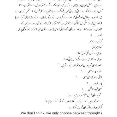
رہے ہیں۔ عقل حیران و پریشاں ہے کہ یہ کیسے؟ ہر اچھوتے اور منفرد خیال سے انفرادیت کا
گماں سا ہونے لگتا ہے۔ اپنی جمالیاتی حس پر خود کو داد دیے بغیر چارہ نظر نہیں آتا۔ نفسِ انسان ہے
ہی انفرادیت پر قائل اور خود کی مخالفت سے گریزاں۔ ایک ایک خیال سے ایک نیا خیال جنم لے رہا
تھا اور میں خود ستائشی میں اتنا مگن ،اتنا خوش اور اتنا منہمک تھا کہ لذت کا عجیب سا احساس مجھے
شادماں کیے جا رہا تھا۔ اور وہ آواز بھی مجھے سنائی نہ دی جو میرے کان میں بصورتِ سرگوشی پڑی۔
ٹھہرو۔۔۔!
کیا کہہ رہے ہو۔
آواز پھر آئی۔
میری ذات کی نفی کرتی آواز۔
میری سرشاری اور لذت کو مٹاتی ہوئی آواز۔
’’اور ہم ہی تم پر خیالِ خیر و شر الہام کرتے ہیں۔‘‘
انفرادیت کیسی۔۔۔؟
خوشی و سرشاری کیسی۔۔۔؟
کیسا غرور۔۔۔؟
کیسی خود ستائشی۔۔۔؟
’’تم چاہ بھی نہیں سکتے اگر اللہ نہ چاہے.‘‘
’’بے شک میں نے اپنے رب کو ارادوں کے ٹوٹنے سے پہچانا.‘‘
گجرخان کا درویش بھی تو یہ ہی کہتا ہے۔
We don’t think, we only choose between thoughts.