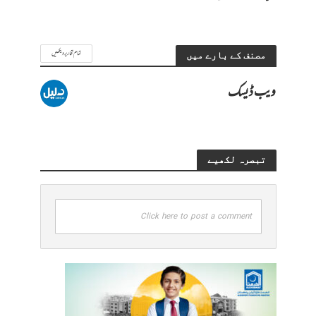
تمام تحاریر دیکھیں
مصنف کے بارے میں
ویب ڈیسک
تبصرہ لکھیے
Click here to post a comment