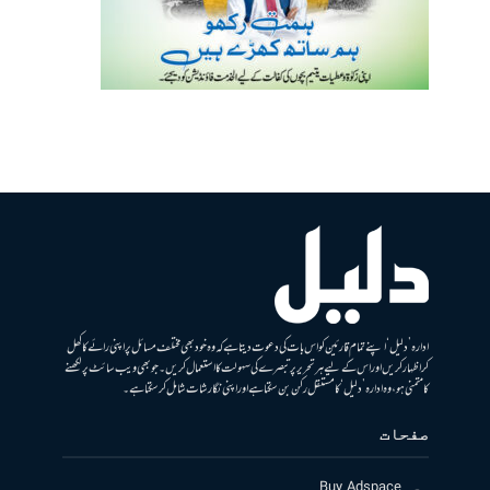
ادارہ ’دلیل‘ اپنے تمام قارئین کو اس بات کی دعوت دیتا ہے کہ وہ خود بھی مختلف مسائل پر اپنی رائے کا کھل
کر اظہار کریں اور اس کے لیے ہر تحریر پر تبصرے کی سہولت کا استعمال کریں۔ جو بھی ویب سائٹ پر لکھنے
کا متمنی ہو، وہ ادارہ ’دلیل‘ کا مستقل رکن بن سکتا ہے اور اپنی نگارشات شامل کرسکتا ہے۔
صفحات
Buy Adspace