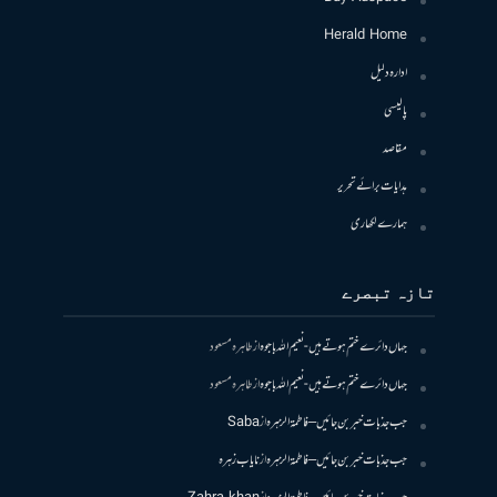
Herald Home
ادارہ دلیل
پالیسی
مقاصد
ہدایات برائے تحریر
ہمارے لکھاری
تازہ تبصرے
جہاں دائرے ختم ہوتے ہیں- نعیم اللہ باجوہ
از
طاہرہ مسعود
جہاں دائرے ختم ہوتے ہیں- نعیم اللہ باجوہ
از
طاہرہ مسعود
جب جذبات خبر بن جائیں – فاطمۃالزہرہ
از
Saba
جب جذبات خبر بن جائیں – فاطمۃالزہرہ
از
نایاب زہرہ