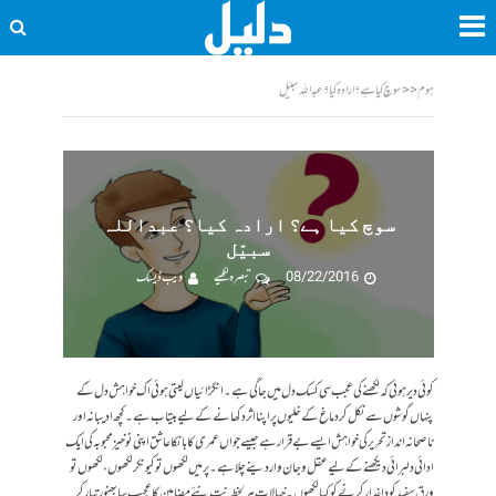
ہوم
<<
سوچ کیا ہے؟ ارادہ کیا؟ عبداللہ سبیّل
سوچ کیا ہے؟ ارادہ کیا؟ عبداللہ
سبیّل
08/22/2016
تبصرہ لکھیے
ویب ڈیسک
کوئی دیر ہوئی کہ لکھنے کی عجب سی کسک دل میں جاگی ہے۔ انگڑائیاں لیتی ہوئی اک خواہش دل کے
پنہاں گوشوں سے نکل کر دماغ کے خلیوں پر اپنا اثر دکھانے کے لیے بیتاب ہے۔ کچھ ادیبانہ اور
ناصحانہ انداز تحریر کی خواہش ایسے بےقرار ہے جیسے جواں عمری کا بانکا عاشق اپنی نوخیز محبوبہ کی ایک
ادائی دلبرائی دیکھنےکے لیے عقل و جان وار دینے چلا ہے۔ پر میں لکھوں تو کیونکر لکھوں، لکھوں تو
ورقِ سفید کو داغدار کرنےکو کیا لکھوں۔ خیالات ہر لحظہ نت نئےمضامین کا عجیب سا بھنور تیار کر