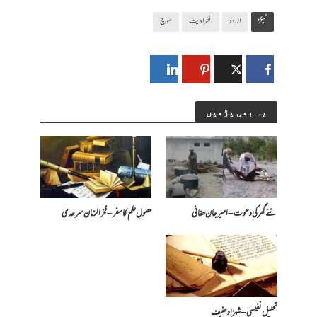
ٹیگز
ارادہ
انفرادیت
سوچ
یہ بھی پڑھیں
نئے گھر کی دعوت – امیرجان حقانی
حصولِ علم کا سفر – فخرالزمان سرحدی
تحلیل نفیسی – شہزاد حنیف