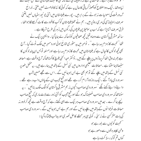
پختونخواہ سے بڑا ہے۔ حالت یہ ہے کہ راولپنڈی کے نالہ لئی کا بجٹ بلوچستان کے کل بجٹ سے
زیادہ تھا۔ایک دو اضلاع کو چھوڑ کر باقی کا حال یہ ہے کہ کوئی گائناکالوجسٹ نہیں ملتی۔ ذرائع
آمدورفت کی سہولیات نہ ہونے کے برابر ہیں۔ پورے بلوچستان میں اتنی یونیورسٹیاں نہیں جتنی
صرف راولپنڈی کی مری روڈ پر ہیں۔ ہم نے عملا بلوچستان کو کب کا خود سے کاٹ کر پھینکا ہوا تھا۔
فرق صرف اتنا پڑا ہے کہ اب یہ سوتیلا پن بلوچوں کی رگوں میں زہر کی طرح اتر چکا ہے۔
سانحہ مشرقی پاکستان سے دو ماہ قبل کچھ صحافیوں کو ڈھاکہ لے جایا گیا۔ واپسی پر ایک نے
لکھا’’محبت کا زمزم بہہ رہا ہے‘‘۔ نومبر میں یہ سٹوری شائع ہوئی اور دسمبر میں ملک ٹوٹ گیا۔ آج
بھی کچھ لوگوں کا خیال ہے کہ بلوچستان میں محبت کا زمزم بہہ رہا ہے اور مسئلہ تو بس ان چند لوگوں کا
ہے جو بندوق اٹھا کر پہاڑوں پر چلے گئے ہیں۔ ڈاکٹر عبدالحئی بلوچ کا کہنا تھا کہ آج وقت ہے، معاملہ
سنبھالا جا سکتا ہے۔ معاملات تعلیمی اداروں میں نئی نسل کے ہاتھ میں جا رہے ہیں۔ یہ مکمل طور پر
نئی نسل کے ہاتھ میں چلے گئے تو ہم بھی بےبس ہو جائیں گے۔ اس سے مجھے حسین شہید
سہروردی یاد آگئے۔ ایک روز وہ آرام کر رہے تھے اور شیخ مجیب ان کے پاؤں داب رہے تھے۔
دابتے دابتے کہنے لگے ’’سہروردی صاحب! کیوں نہ ہم مشرقی پاکستان کو الگ ملک بنا لیں‘‘۔ یہ
سننا تھا کہ سہروردی صاحب غضبناک ہو گئے اور شیخ مجیب کو اتنی زور سے لات ماری کہ شیخ صاحب
نیچے جا گرے۔ بعد میں سہروردی صاحب ہر ایک سے یہی کہتے رہے کہ آج وقت ہے کچھ کر لو ورنہ
معاملات نوجوانوں کے ہاتھ میں چلے جائیں گے اور ہم بے بس ہو جائیں گے۔ سہروردی صاحب
کی بات مگر کسی نے نہ سنی۔گولی ہی ہر مسئلے کا حل ٹھہری اور جالب چیختا رہ گیا:
’’محبت گولیوں سے بو رہے ہو
وطن کا چہرہ خوں سے دھو رہے ہو
گماں تم کو کہ رستہ کٹ رہا ہے