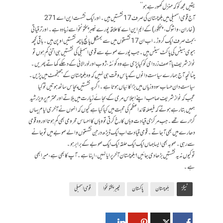
یقیں مجھ کو کہ منزل کھو رہے ہو‘‘
آج قومی اسمبلی میں بلوچستان کی صرف17 نشستیں ہیں۔ اور ایک نشست این اے 271
(خاران، واشوک، پنجگور) کے ایم این اے کا علاقہ پورے خیبر پختونخوا سے زیادہ ہے۔ اور ترقیاتی
بجٹ صرف ایک کروڑ۔ اب ان 17 نشستوں میں سے بمشکل پانچ یا چھ نشستیں اوپن ہیں۔ باقی کچھ
ہیوی ہیٹس کی پاکٹ سیٹس ہیں۔ جب پورے صوبے سے قومی اسمبلی کی نشستیں ہی اتنی کم ہوں تو
نواز شریف یا آصف زردای کو کیا پڑی ہے وہ کوئٹہ، ژوب اور لورا لائی کے دھکے کھاتے پھریں۔
چنانچہ آج ہمارے سیاست دانوں کے پاس وقت ہی نہیں کہ وہ بلوچستان کے جھنجھٹ میں پڑیں۔
سیاست دان حساب سود و زیاں میں بڑا کائیاں ہوتا ہے۔ اگر یہ نشستیں پچاس ساٹھ ہوتیں تو کیا
عجب کہ نواز شریف صاحب اپنے اجلاس مری کے بجائے زیارت میں بلاتے اور محترم پرویز رشید
ہمیں بتا رہے ہوتے کہ فیصلہ قائداعظم کی محبت میں کیا گیا ہے کیوں کہ انہوں نے آخری ایام یہاں
گزارے تھے۔جب مرکزی قیادت وہاں کا رخ کرتی تو وہاں کا احساس محرومی بھی کم ہوتا اور وہ قومی
دھارے میں بھی آ جاتے۔ قومی قیادت اب ایک ڈیڑھ درجن نشستوں والے صوبے میں تو جانے
سے رہی۔ صوبہ بھی ایسا جہاں ایک ایک حلقہ ایک ایک صوبے کے برابر ہو۔
تو کیوں نہ یہ نشستیں بڑھا دی جائیں؟ بلوچستان آخر پرایا نہیں، اپنا ہے۔ آپ کا بھی ہے، میرا بھی
ہے۔
ٹیگز
بلوچستان
پاکستان
خیبرپختونخوا
قومی اسمبلی