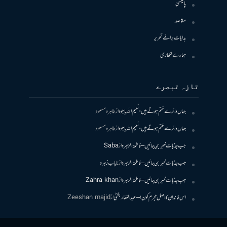
پالیسی
مقاصد
ہدایات برائے تحریر
ہمارے لکھاری
تازہ تبصرے
جہاں دائرے ختم ہوتے ہیں- نعیم اللہ باجوہ
از
طاہرہ مسعود
جہاں دائرے ختم ہوتے ہیں- نعیم اللہ باجوہ
از
طاہرہ مسعود
جب جذبات خبر بن جائیں – فاطمۃالزہرہ
از
Saba
جب جذبات خبر بن جائیں – فاطمۃالزہرہ
از
نایاب زہرہ
جب جذبات خبر بن جائیں – فاطمۃالزہرہ
از
Zahra khan
اس خاندان کا اصل مجرم کون! – عبدالغفار بگٹی
از
Zeeshan majid