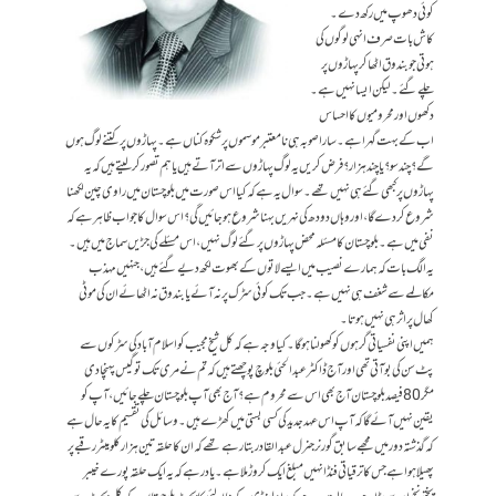
کوئی دھوپ میں رکھ دے۔
کاش بات صرف انہی لوگوں کی
ہوتی جو بندوق اٹھا کر پہاڑوں پر
چلے گئے۔ لیکن ایسا نہیں ہے۔
دکھوں اور محرومیوں کا احساس
اب کے بہت گہرا ہے۔ سارا صوبہ ہی نامعتبر موسموں پر شکوہ کناں ہے۔ پہاڑوں پر کتنے لوگ ہوں
گے؟ چند سو؟ یا چند ہزار؟ فرض کریں یہ لوگ پہاڑوں سے اتر آتے ہیں یا ہم تصور کر لیتے ہیں کہ یہ
پہاڑوں پر کبھی گئے ہی نہیں تھے۔ سوال یہ ہے کہ کیا اس صورت میں بلوچستان میں راوی چین لکھنا
شروع کر دے گا، اور وہاں دودھ کی نہریں بہنا شروع ہو جائیں گی؟ اس سوال کا جواب ظاہر ہے کہ
نفی میں ہے۔ بلوچستان کا مسئلہ محض پہاڑوں پر گئے لوگ نہیں، اس مسئلے کی جڑیں سماج میں ہیں۔
یہ الگ بات کہ ہمارے نصیب میں ایسے لاتوں کے بھوت لکھ دیے گئے ہیں، جنہیں مہذب
مکالمے سے شغف ہی نہیں ہے۔ جب تک کوئی سڑک پرنہ آئے یا بندوق نہ اٹھائے ان کی موٹی
کھال پر اثر ہی نہیں ہوتا۔
ہمیں اپنی نفسیاتی گرہوں کو کھولنا ہوگا۔ کیا وجہ ہے کہ کل شیخ مجیب کو اسلام آباد کی سڑکوں سے
پٹ سن کی بو آتی تھی اورآج ڈاکٹر عبدالحئی بلوچ پوچھتے ہیں کہ تم نے مری تک تو گیس پہنچا دی
مگر 80 فیصد بلوچستان آج بھی اس سے محروم ہے؟ آج بھی آپ بلوچستان چلے جائیں، آپ کو
یقین نہیں آئے گا کہ آپ اس عہد جدید کی کسی بستی میں کھڑے ہیں۔ وسائل کی تقسیم کا یہ حال ہے
کہ گذشتہ دور میں مجھے سابق گورنر جنرل عبدالقادر بتا رہے تھے کہ ان کا حلقہ تین ہزار کلومیٹر رقبے پر
پھیلا ہوا ہے جس کا ترقیاتی فنڈ انہیں مبلغ ایک کروڑ ملا ہے۔ یاد رہے کہ یہ ایک حلقہ پورے خیبر