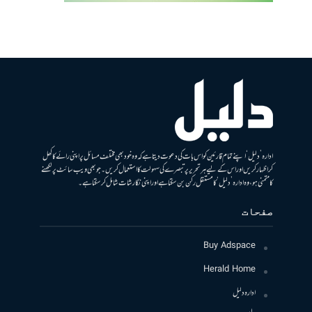
ادارہ ’دلیل‘ اپنے تمام قارئین کو اس بات کی دعوت دیتا ہے کہ وہ خود بھی مختلف مسائل پر اپنی رائے کا کھل
کر اظہار کریں اور اس کے لیے ہر تحریر پر تبصرے کی سہولت کا استعمال کریں۔ جو بھی ویب سائٹ پر لکھنے
کا متمنی ہو، وہ ادارہ ’دلیل‘ کا مستقل رکن بن سکتا ہے اور اپنی نگارشات شامل کرسکتا ہے۔
صفحات
Buy Adspace
Herald Home
ادارہ دلیل