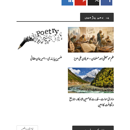
یہ بھی پڑھیں
علم موسیقی اور مسلمان – عرفان علی عزیز
ضمیر پر پابندی – امیرجان حقانی
وادیٔ سوات – قدرت کا حسین شاہکار، تاریخ
و ثقافت کا امین
تمام تحاریر دیکھیں
مصنف کے بارے میں