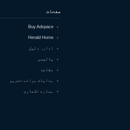
صفحات
Buy Adspace
Herald Home
ادارہ دلیل
پالیسی
مقاصد
ہدایات برائے تحریر
ہمارے لکھاری