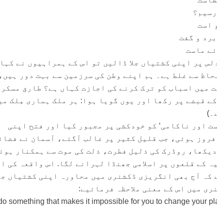
رسیم؟
 است
برد و گفت
ئے ماست
دلس پر اپنی کشتیاں جلا ڈالیں تو اس کے ہمراہیوں نے کہا
حاظ سے غلط ہے۔ ہم اپنے وطن کی سرزمین سے بہت دور ہیں،
 میں اسباب کو ترک کرنے کی اجازت کہاں ہے؟ طارق مسکر
ے قبضے پر رکھا اور یوں گویا ہوا: ہر ملک ہماری مِلک می
۔)
ست اور ناکامی‘ کو خودکشی پر مجبور کیا اور فتح اپنی
روز ہوئی، جب قلیل کثیر پر غالب آگئے، آسمان نے فضائ
دیکھا، روڈرک کی ذلیل فطرت، ذلت کی موت سے ہمکنار ہوئی
 کے قلعوں پر اسلامی جھنڈا لہرانے لگا. اس واقعہ کی ا
 کہ آج بھی انگریزی ڈکشنری میں محاورہ اپنی کشتیاں جل
 do something that makes it impossible for you to change your pl