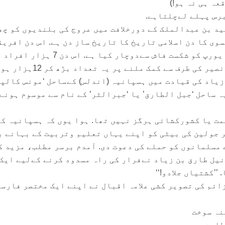
ہ ہی نہ ہو!)
رس پہلے لےچلتاہے.
د بن عبدالملک کے دورخلافت میں عروج کی بلندیوں کو چھ
ہے. 29، اپریل سنہ711عیسوی کا دن اسلامی تاریخ کا تاریخ ساز دن ہے. اس دن افر
بربر قوم نے اسلام کی قوت سے یورپ کو شکست فاش سےدوچار کیا ہے. اس دن 7 ہز
مشتمل اسلامی لشکر (موسی بن نصیر کی طرف سے کمک ملنے پر یہ 
زیاد کی قیادت میں ہسپانیہ (اندلس) کےساحل ‘مونس کالپے
ہ ساحل ‘جبل الطارق’ یا ‘جبرالٹر’ کے نام سے موسوم ہونےو
ت یا کشورکشائی ہرگز نہیں تھا. ہوا یوں کہ ہسپانیہ کے
جولین کی بیٹی کو اپنے یہاں تعلیم وتربیت کے بہانے بل
 مسلمانوں کو حملے کی دعوت دی. آمدم برسر مطلب، مزید ک
نیل طارق بن زیاد نےفرار کی راہ مسدود کرنے کےلیے ایک
’’کشتیاں جلادو!‘‘
ائم کی تصویر کشی علامہ اقبال نے اپنے ایک مختصر فارسی
نہ سوخت
طاست