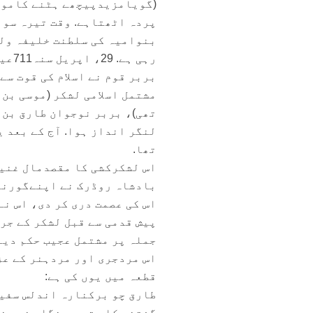
(گویامزیدپیچھے ہٹنے کاموقع
پردہ اٹھتاہے. وقت تیرہ سوب
بنوامیہ کی سلطنت خلیفہ ولی
رہی 
تھی)، بربر نوجوان طارق بن 
لنگر انداز ہوا. آج کے بعد ی
تھا.
اس لشکرکشی کا مقصدمال غنیم
بادشاہ روڈرک نے اپنےگورنر 
اس کی عصمت دری کر دی، اس نے
پیش قدمی سے قبل لشکر کے جر
جملہ پر مشتمل عجیب حکم دیا. 
اس مردجری اور مردہنر کے عز
قطعہ میں یوں کی ہے:
طارق چو برکنارہ اندلس سفی
گفتند کار تو بہ نگاہِ خرد خ