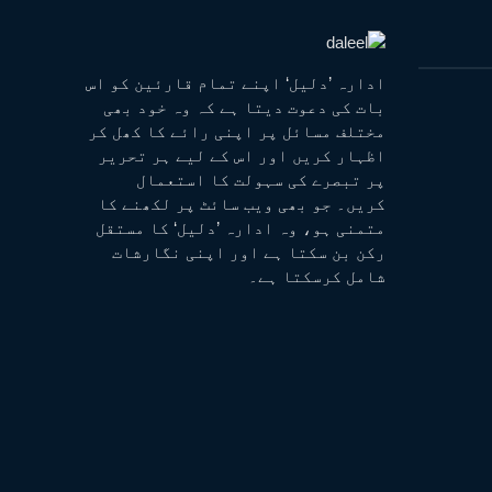
ادارہ ’دلیل‘ اپنے تمام قارئین کو اس
بات کی دعوت دیتا ہے کہ وہ خود بھی
مختلف مسائل پر اپنی رائے کا کھل کر
اظہار کریں اور اس کے لیے ہر تحریر
پر تبصرے کی سہولت کا استعمال
کریں۔ جو بھی ویب سائٹ پر لکھنے کا
متمنی ہو، وہ ادارہ ’دلیل‘ کا مستقل
رکن بن سکتا ہے اور اپنی نگارشات
شامل کرسکتا ہے۔