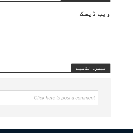
ویب ڈیسک
تبصرہ لکھیے
Click here to post a comment