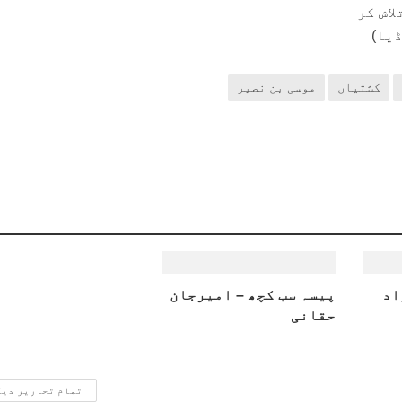
اش کر
یا)
کشتیاں
موسی بن نصیر
اد
پیسہ سب کچھ – امیرجان
حقانی
تمام تحاریر دی