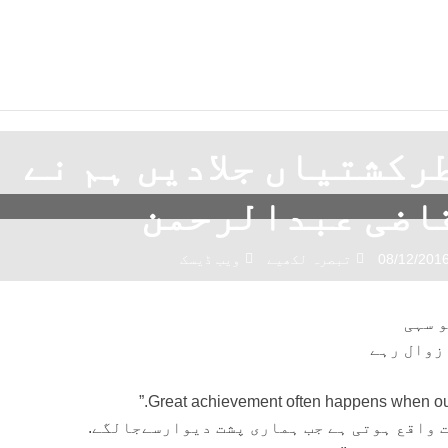
رکشتیاں جلادیں ہم نے
قاضی عبدالرحمن
08/12/201
تبصرہ لکھیے
ویب ڈیسک
و سہی
 زوال رہے
 واقع ہوتی ہے جب ہماری پشت دیوارسےجالگے.