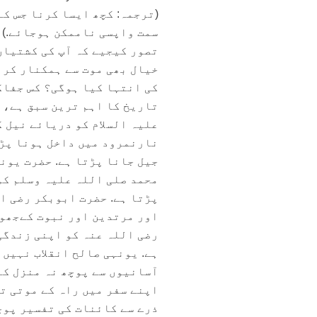
(ترجمہ: کچھ ایسا کرنا جس کے
سمت واپسی ناممکن ہوجائے.)
تصور کیجیے کہ آپ کی کشتیاں
خیال بھی موت سے ہمکنار کر 
کی انتہا کیا ہوگی؟ کس جفاک
تاریخ کا اہم ترین سبق ہے، 
علیہ السلام کو دریائے نیل ک
نارنمرود میں داخل ہونا پڑت
جیل جانا پڑتا ہے. حضرت یونس
محمد صلی اللہ علیہ وسلم کو
پڑتا ہے. حضرت ابوبکر رضی ا
اور مرتدین اور نبوت کےجھوٹ
رضی اللہ عنہ کو اپنی زندگی
ہے. یونہی صالح انقلاب نہیں 
آسانیوں سے پوچھ نہ منزل کا
اپنے سفر میں راہ کے موتی تل
ذرے سے کائنات کی تفسیر پوچ