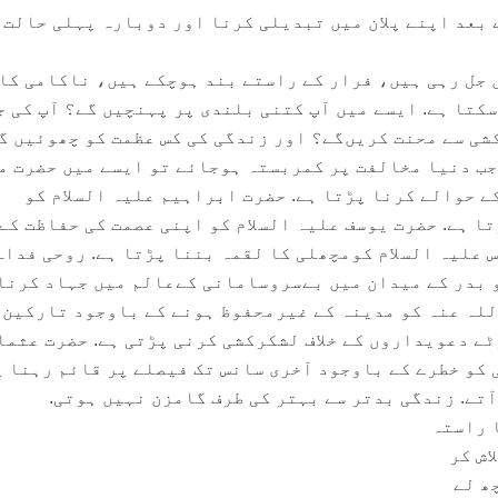
 بعد اپنے پلان میں تبدیلی کرنا اور دوبارہ پہلی حالت 
 جل رہی ہیں، فرار کے راستے بند ہوچکے ہیں، ناکامی کا
سکتا ہے. ایسے میں آپ کتنی بلندی پر پہنچیں گے؟ آپ کی ج
شی سے محنت کریں‌گے؟ اور زندگی کی کس عظمت کو چھوئیں گ
جب دنیا مخالفت پر کمربستہ ہوجائے تو ایسے میں حضرت م
ے حوالے کرنا پڑتا ہے. حضرت ابراہیم علیہ السلام کو
ا ہے. حضرت یوسف علیہ السلام کو اپنی عصمت کی حفاظت کے
 علیہ السلام کومچھلی کا لقمہ بننا پڑتا ہے. روحی فداہ
 بدر کے میدان میں بےسروسامانی کےعالم میں جہاد کرنا
للہ عنہ کو مدینہ کے غیرمحفوظ ہونے کے باوجود تارکین 
ے دعویداروں کے خلاف لشکرکشی کرنی پڑتی ہے. حضرت عثما
 کو خطرے کے باوجود آخری سانس تک فیصلے پر قائم رہنا 
آتے. زندگی بدتر سے بہتر کی طرف گامزن نہیں ہوتی.
 راستہ
اش کر
ھ لے