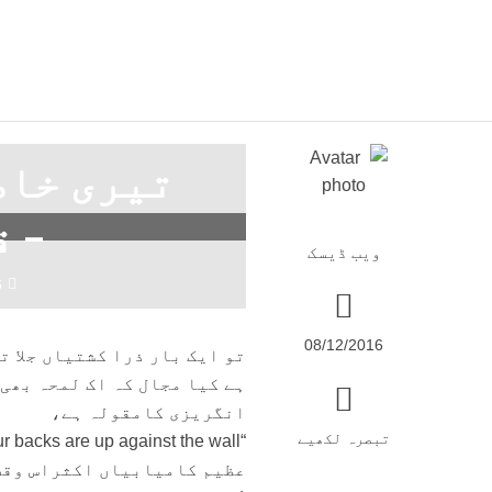
تیری خاط
– 
ویب ڈیسک
6
08/12/2016
تو ایک بار ذرا کشتیاں جلا ت
ہے کیا مجال کہ اک لمحہ بھی
انگریزی کامقولہ ہے،
تبصرہ لکھیے
“Great achievement often happens when our backs are up against the wall.”
عظیم کامیابیاں اکثراس وقت