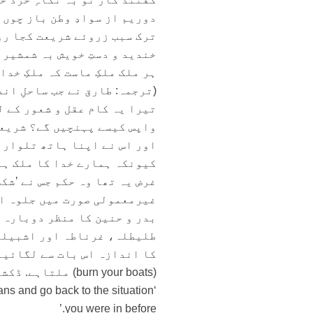
دوریم از سوادِ وطن باز چوں 
ترک سبب زروئے شریعت کجا رو
خندید و دستِ خویش بہ شمشیر 
ہر ملک ملکِ ماست کہ ملکِ خدا
(ترجمہ: طارق نے جب ساحلِ ان
تیرا یہ کام عقل و شعور کے ل
واپس کیسے پہنچیں گے؟ شریعت
اور اس نے اپنا ہاتھ تلوار ک
کیونکہ ہمارے خدا کا ملک ہے
غرض یہ تھا وہ حکم جس نے ’شک
غیرمعمولی صورت میں جلوہ اف
بدر و حنین کا منظر دوبارہ 
طلیطلہ، غرناطہ اور اشبیلیہ
کا اندازہ اس بات سے لگائیے
(burn your boats) ملتاہے. ڈکشنری میں اس کے معنی ملاحظہ فرمائیے:
ans and go back to the situation
you were in before.’