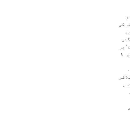
و
یقہ کی
ار افراد پر
تعداد بڑھ کر 12ہزار ہوگئی
’ پر
الا
ا کر
سی