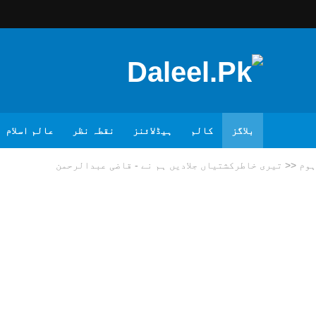
بلاگز
کالم
ہیڈلائنز
نقطہ نظر
عالم اسلام
ہوم
<<
تیری خاطرکشتیاں جلادیں ہم نے - قاضی عبدالرحمن