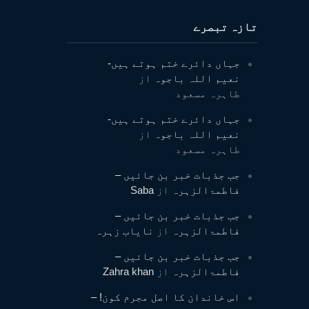
تازہ تبصرے
جہاں دائرے ختم ہوتے ہیں-
نعیم اللہ باجوہ
از
طاہرہ مسعود
جہاں دائرے ختم ہوتے ہیں-
نعیم اللہ باجوہ
از
طاہرہ مسعود
جب جذبات خبر بن جائیں –
فاطمۃالزہرہ
از
Saba
جب جذبات خبر بن جائیں –
فاطمۃالزہرہ
از
نایاب زہرہ
جب جذبات خبر بن جائیں –
فاطمۃالزہرہ
از
Zahra khan
اس خاندان کا اصل مجرم کون! –