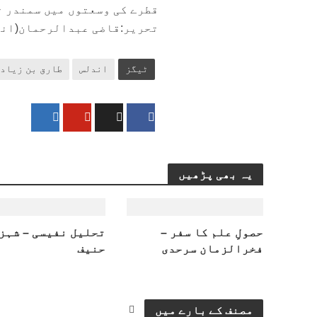
قطرے کی وسعتوں میں سمندر تل
تحریر:قاضی عبدالرحمان(انڈ
ٹیگز
اندلس
طارق بن زیاد
یہ بھی پڑھیں
حصولِ علم کا سفر –
تحلیل نفیسی – شہز
فخرالزمان سرحدی
حنیف
مصنف کے بارے میں