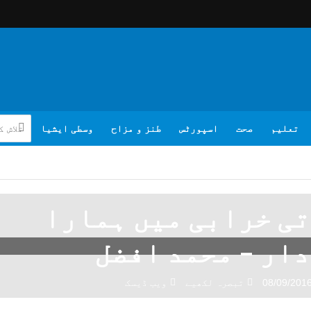
تعلیم
صحت
اسپورٹس
طنز و مزاح
وسطی ایشیا
ی خرابی میں ہمارا
ار – محمد افضل
08/09/201
تبصرہ لکھیے
ویب ڈیسک