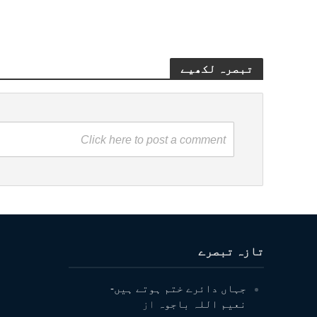
تبصرہ لکھیے
Click here to post a comment
تازہ تبصرے
جہاں دائرے ختم ہوتے ہیں-
نعیم اللہ باجوہ
از