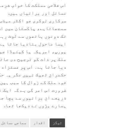
اس فلاحی مملکت کا خواب شرم
مسائل اور برائیاں ہیں.
سرکاری نوکری جو اکثر مہذب 
سمجھاتاہے، پاکستان میں اس 
تک دونوں ہاتھوں سے لوٹ رہے
ایسا ماحول بنادیا جاتا ہے 
یورپ، امریکہ یا کینیڈا جیس
ملک پر ذات کو ترجیح دی جاتی
دیا جاتا ہے۔ اس پر مستزاد 
حکمران ٹھیک نہیں مگر یہ حک
خود ملک کے زوال کا سبب ہیں
ضرورت اس امر کی ہے کہ ایک 
ذریعے ان برائیوں سے بچا جا
ہمارے بڑوں نے دیکھا تھا.
ٹیگز
اقدار
سماجی مسائل