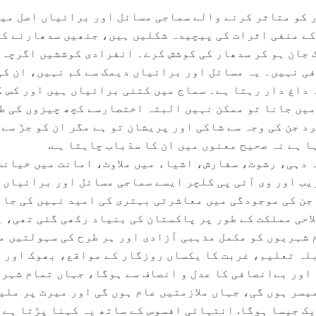
 کو متاثر کرنے والے سماجی مسائل اور برائیاں اصل می
کے منفی اثرات کی پیچیدہ شکلیں ہیں، جنھیں سدھارنے کے
 جان ہو کر سدھار کی کوشش کرے۔ انفرادی کوششیں اگرچہ 
فی نہیں۔ یہ مسائل اور برائیاں دیمک سے کم نہیں، ان کی
 داغ دار رہتا ہے۔ سماج میں کتنی برائیاں ہیں اور کس ک
میں جانا تو ممکن نہیں البتہ اختصارسے کچھ چیزوں کی ط
د جن کی وجہ سے شاکی اور پریشان تو ہے مگر ان کو جڑ سے
 ہے نہ صحیح معنوں میں ان کا سدّباب چاہتا ہے.
دہی، رشوت، سفارش، اشیاء میں ملاوٹ، امانت میں خیانت
ریب اور وی آئی پی کلچر ایسے سماجی مسائل اور برائیاں 
 جن کی موجودگی میں معاشرتی بہتری کی امید نہیں کی جا
لاحی مملکت کے طور پر پاکستان کی بنیاد رکھی گئی تھی، 
 شہریوں کو مکمل مذہبی آزادی اور ہر طرح کی سہولتیں م
لہ تعلیم، غربت کا یکساں روزگار کے مواقع، بھوک اور ا
اور بےانصافی کا عدل و انصاف سے ہوگا، جہاں تمام شہر
یسر ہوں گی، جہاں ملازمتیں عام ہوں گی اور میرٹ پر ملی
یک جیسا ہوگا. انتہائی افسوس کے ساتھ یہ کہنا پڑتا ہے 