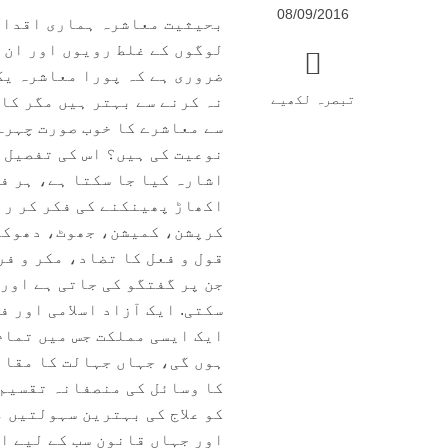
08/09/2016
بحیثیت معاشرہ ہماری اقدار
لوگوں کے غلط رویوں اور ان 
ضروری ہے کہ پورا معاشرہ یک
تبصرہ لکھیے
نہ کرنے سے بہتر ہیں مگر کا
سے معاشرے کا خوب صورت چہرہ
نوعیت کی ہیں؟ اس کی تفصیل 
اشارہ کیا جا سکتا ہے، ہر فر
اکھاڑ پھینکنے کی فکر کر رہا
کرپشن، کمیشن، جھوٹ، دھوکہ 
قول و فعل کا تضاد، مکر و ف
جن پر گفتگو کی جاتی ہے اور
سکتی. ایک آزاد اسلامی اور ف
ایک ایسی مملکت جس میں تمام
ہوں گی، جہاں جہالت کا مقاب
کا وسائل کی منصفانہ تقسیم 
کو علاج کی بہترین سہولتیں م
اور جہاں قانون سب کے لیے ا