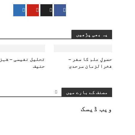
یہ بھی پڑھیں
حصولِ علم کا سفر –
تحلیل نفیسی – شہز
فخرالزمان سرحدی
حنیف
مصنف کے بارے میں
ویب ڈیسک