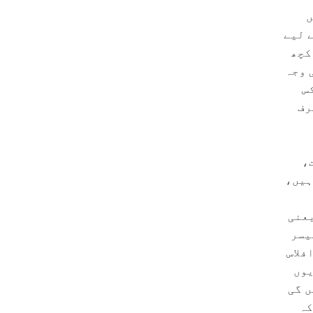
ں
 لیے
کچھ
 وجہ
س
رف
،
ہیں،
یعنی
یسر
فلاس
یوں
ں گی
کہ