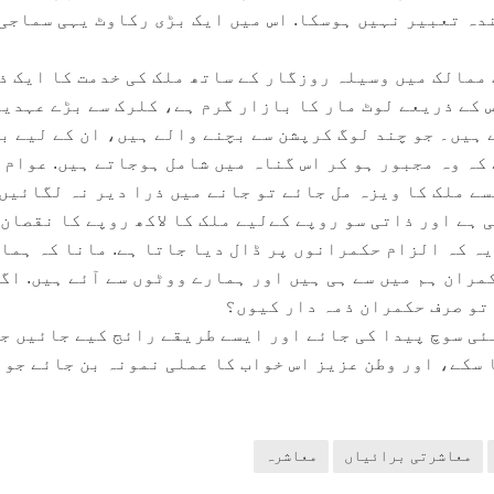
ندہ تعبیر نہیں ہوسکا. اس میں ایک بڑی رکاوٹ یہی سماجی
ممالک میں وسیلہ روزگار کے ساتھ ملک کی خدمت کا ایک ذ
کے ذریعے لوٹ مار کا بازار گرم ہے، کلرک سے بڑے عہدی
 ہیں۔ جو چند لوگ کرپشن سے بچنے والے ہیں، ان کے لیے ب
کہ وہ مجبور ہو کر اس گناہ میں شامل ہوجاتے ہیں. عوام 
ے ملک کا ویزہ مل جائے تو جانے میں ذرا دیر نہ لگائیں
 ہے اور ذاتی سو روپے کےلیے ملک کا لاکھ روپے کا نقصان 
یہ کہ الزام حکمرانوں پر ڈال دیا جاتا ہے. مانا کہ ہما
مران ہم میں سے ہی ہیں اور ہمارے ووٹوں سے آئے ہیں. اگر
 تو صرف حکمران ذمہ دار کیوں؟
نئی سوچ پیدا کی جائے اور ایسے طریقے رائج کیے جائیں جن
 سکے، اور وطن عزیز اس خواب کا عملی نمونہ بن جائے جو
معاشرتی برائیاں
معاشرہ