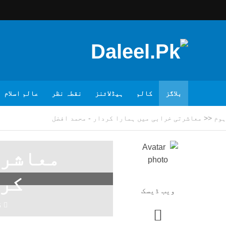
بلاگز
کالم
ہیڈلائنز
نقطہ نظر
عالم اسلام
ہوم
<<
معاشرتی خرابی میں ہمارا کردار - محمد افضل
معاشرت
کرد
ویب ڈیسک
6