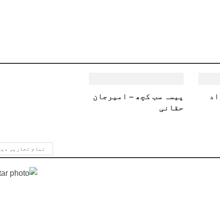
اد
پیسہ سب کچھ – امیرجان
حقانی
تمام تحاریر دی