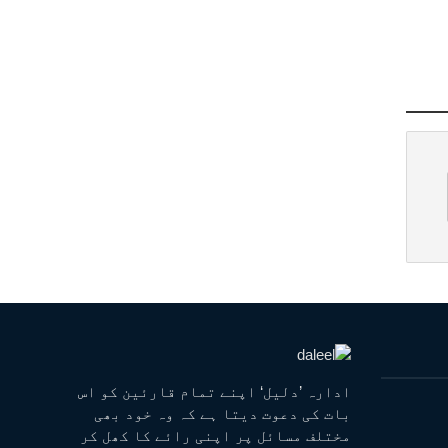
ادارہ ’دلیل‘ اپنے تمام قارئین کو اس
بات کی دعوت دیتا ہے کہ وہ خود بھی
مختلف مسائل پر اپنی رائے کا کھل کر